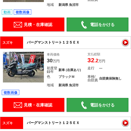
地域
新潟県 魚沼市
動画
複数画像
見積・在庫確認
電話をかける
バーグマンストリート１２５ＥＸ
スズキ
支払総額
車両価格
32
30
.2
万円
万円
初度登
走行
―
新車 (在庫あり)
録年
色
車検/
ブラックＭ
自賠責保険無し
自賠責
地域
新潟県 魚沼市
複数画像
見積・在庫確認
電話をかける
バーグマンストリート１２５ＥＸ
スズキ