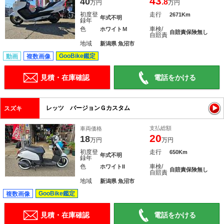
43
40
.8
万円
万円
初度登
走行
2671Km
年式不明
録年
色
車検/
ホワイトＭ
自賠責保険無し
自賠責
地域
新潟県 魚沼市
GooBike鑑定
動画
複数画像
見積・在庫確認
電話をかける
レッツ バージョンＧカスタム
スズキ
支払総額
車両価格
20
18
万円
万円
初度登
走行
650Km
年式不明
録年
色
車検/
ホワイトII
自賠責保険無し
自賠責
地域
新潟県 魚沼市
GooBike鑑定
複数画像
見積・在庫確認
電話をかける