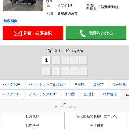
録年
色
車検/
ホワイトII
自賠責保険無し
自賠責
地域
新潟県 魚沼市
複数画像
見積・在庫確認
電話をかける
10件中 1～ 10
件を表示
1
0
0
0
0
0
0
0
0
0
バイクTOP
バイクショップ(販売店)
新潟県
魚沼市
桜井輪店
バイクTOP
メンテナンスTOP
新潟県
魚沼市
桜井輪店
在
利用規約
個人情報の取扱いについて
お問合せ
会社概要