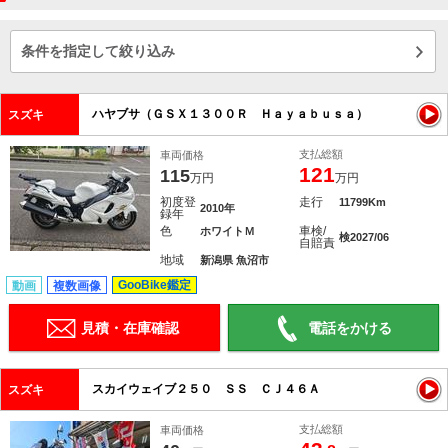
条件を指定して絞り込み
ハヤブサ（ＧＳＸ１３００Ｒ Ｈａｙａｂｕｓａ）
スズキ
支払総額
車両価格
121
115
万円
万円
初度登
走行
11799Km
2010年
録年
色
車検/
ホワイトＭ
検2027/06
自賠責
地域
新潟県 魚沼市
GooBike鑑定
動画
複数画像
見積・在庫確認
電話をかける
スカイウェイブ２５０ ＳＳ ＣＪ４６Ａ
スズキ
支払総額
車両価格