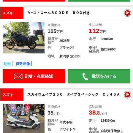
Ｖ−ストローム８００ＤＥ ＢＯＸ付き
スズキ
支払総額
車両価格
112
105
万円
万円
初度登
走行
3800Km
2023年
録年
色
車検/
ブラックII
検2026/08
自賠責
地域
新潟県 魚沼市
動画
複数画像
見積・在庫確認
電話をかける
スカイウェイブ２５０ タイプＳベーシック ＣＪ４６Ａ
スズキ
支払総額
車両価格
38
35
.8
万円
万円
初度登
走行
13439Km
年式不明
録年
色
車検/
ホワイトＭ
自賠責保険無し
自賠責