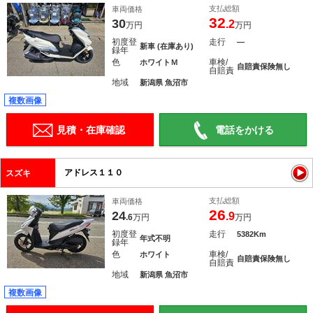
支払総額
車両価格
32
30
.2
万円
万円
初度登
走行
―
新車 (在庫あり)
録年
色
車検/
ホワイトＭ
自賠責保険無し
自賠責
地域
新潟県 魚沼市
複数画像
見積・在庫確認
電話をかける
アドレス１１０
スズキ
支払総額
車両価格
26
24
.9
.6
万円
万円
初度登
走行
5382Km
年式不明
録年
色
車検/
ホワイト
自賠責保険無し
自賠責
地域
新潟県 魚沼市
複数画像