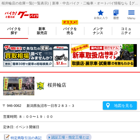
桜井輪店の在庫一覧(一覧表示)｜新車・中古バイク・二輪車・オートバイ情報なら【グーバイク(GooBike)】
バイクを
新車
バイクを
メンテ
コミュ
探す
販売店
売る
ナンス
ニティ
桜井輪店
地図を見る
〒 946-0062 新潟県魚沼市一日市２８３－３
営業時間: ８：００〜１９：００
定休日: イベント開催日
認証工場・指定工場とは
特定商取引法の表記