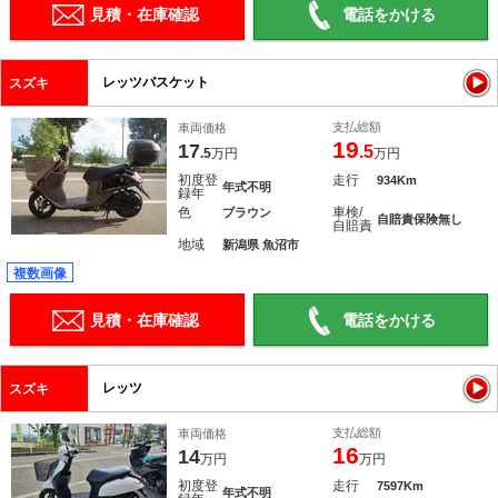
見積・在庫確認
電話をかける
レッツバスケット
スズキ
支払総額
車両価格
19
17
.5
.5
万円
万円
初度登
走行
934Km
年式不明
録年
色
車検/
ブラウン
自賠責保険無し
自賠責
地域
新潟県 魚沼市
複数画像
見積・在庫確認
電話をかける
レッツ
スズキ
支払総額
車両価格
16
14
万円
万円
初度登
走行
7597Km
年式不明