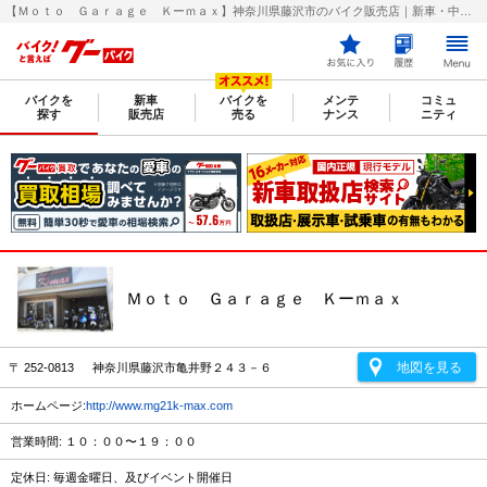
【Ｍｏｔｏ Ｇａｒａｇｅ Ｋーｍａｘ】神奈川県藤沢市のバイク販売店｜新車・中古バイクなら【グーバイク(GooBike)】
バイクを
新車
バイクを
メンテ
コミュ
探す
販売店
売る
ナンス
ニティ
Ｍｏｔｏ Ｇａｒａｇｅ Ｋーｍａｘ
地図を見る
〒 252-0813 神奈川県藤沢市亀井野２４３－６
ホームページ:
http://www.mg21k-max.com
営業時間: １０：００〜１９：００
定休日: 毎週金曜日、及びイベント開催日