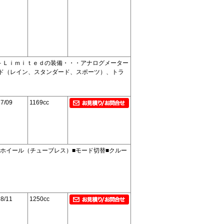
－Ｌｉｍｉｔｅｄの装備・・・アナログメーター
ド（レイン、スタンダード、スポーツ）、トラ
7/09
1169cc
ホイール（チューブレス）■モード切替■クルー
8/11
1250cc