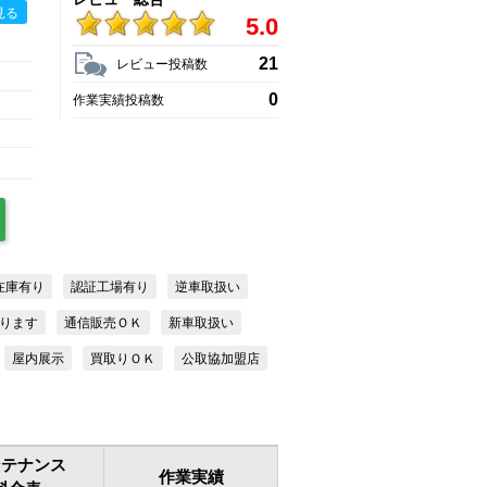
見る
5.0
21
レビュー投稿数
0
作業実績投稿数
在庫有り
認証工場有り
逆車取扱い
ります
通信販売ＯＫ
新車取扱い
屋内展示
買取りＯＫ
公取協加盟店
ンテナンス
作業実績