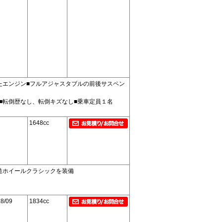
たエンジン■フルアジャスタブルの前後サスペン
■転倒歴なし、転倒キズなし■乗車定員１名
1648cc
造ホイールクラシックを装備
8/09
1834cc