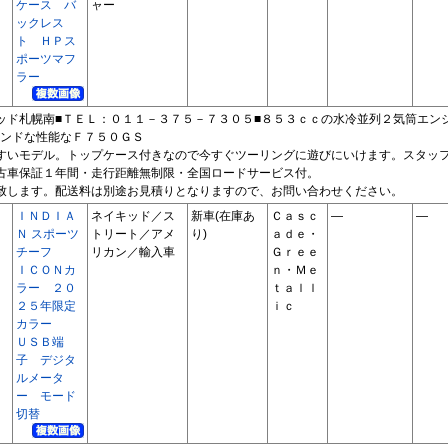
ケース バ
ャー
ックレス
ト ＨＰス
ポーツマフ
ラー
ッド札幌南■ＴＥＬ：０１１－３７５－７３０５■８５３ｃｃの水冷並列２気筒エン
ンドな性能なＦ７５０ＧＳ
すいモデル。トップケース付きなので今すぐツーリングに遊びにいけます。スタッ
古車保証１年間・走行距離無制限・全国ロードサービス付。
致します。配送料は別途お見積りとなりますので、お問い合わせください。
ＩＮＤＩＡ
ネイキッド／ス
新車(在庫あ
Ｃａｓｃ
―
―
Ｎ スポーツ
トリート／アメ
り)
ａｄｅ・
チーフ
リカン／輸入車
Ｇｒｅｅ
ＩＣＯＮカ
ｎ・Ｍｅ
ラー ２０
ｔａｌｌ
２５年限定
ｉｃ
カラー
ＵＳＢ端
子 デジタ
ルメータ
ー モード
切替