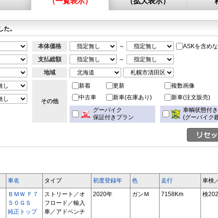
（一覧表示）
（拡大表示）
した。
本体価格
～
ASKを含め
支払総額
～
地域
新着
更新
複数画像
中古車
新車(在庫あり)
新車(注文販売)
その他
グーバイク
車輌状態付
保証付きプラン
(グーバイク鑑
車名
タイプ
初度登録年
色
走行
車検
ＢＭＷ Ｆ７
ストリート／オ
2020年
ガンＭ
7158Km
検202
５０ＧＳ
フロード／輸入
純正トップ
車／アドベンチ