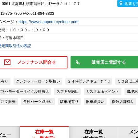
4-0861 北海道札幌市清田区北野一条２-１１-７７
地図を
011-375-7305 FAX 011-884-3833
ムページ：
https://www.sapporo-cyclone.com
時間：１０：００～１９：００
日：毎週水曜日
特定商取引法の表記
メンテナンス問合せ
販売店に電話する
ス有り
クレジット・ローン取扱い
２４時間レスキューｻｰﾋﾞｽ
５０台以上
ヤマハモーターサイクル取扱店
スズキ契約店
カスタム＆ペイント
修理承
注文販売
各種パーツ取扱い
駐車場有り
旧車取扱い
複数店舗有り
在庫一覧
在庫一覧
メ
ビュー