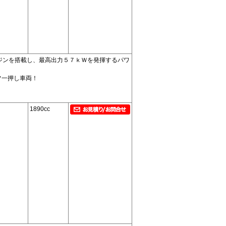
ジンを搭載し、最高出力５７ｋＷを発揮するパワ
フ一押し車両！
1890cc