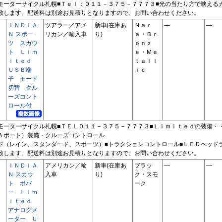
モーターサイクル札幌■Ｔｅｌ：０１１－３７５－７７７３■光の当たり方で映える
致します。配送料は別途お見積りとなりますので、お問い合わせください。
ＩＮＤＩＡ
ツアラー／アメ
新車(在庫あ
Ｎａｒ
―
―
Ｎ スポー
リカン／輸入車
り)
ａ・Ｂｒ
ツ スカウ
ｏｎｚ
ト Ｌｉｍ
ｅ・Ｍｅ
ｉｔｅｄ
ｔａｌｌ
ＵＳＢ端
ｉｃ
子 モード
切替 クル
ーズコント
ロール付
モーターサイクル札幌■ＴＥＬ０１１－３７５－７７７３■Ｌｉｍｉｔｅｄの装備・
Ａポート）装備・クルーズコントロール
ド（レイン、スタンダード、スポーツ）■トラクションコントロール■ＬＥＤヘッド
致します。配送料は別途お見積りとなりますので、お問い合わせください。
ＩＮＤＩＡ
アメリカン／輸
新車(在庫あ
ブラッ
―
―
Ｎ スカウ
入車
り)
ク・スモ
ト ボバ
ーク
ー Ｌｉｍ
ｉｔｅｄ
アナログメ
ーター Ｕ