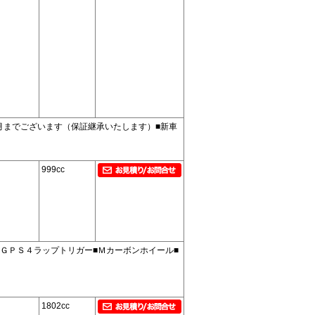
月までございます（保証継承いたします）■新車
999cc
ＧＰＳ４ラップトリガー■Ｍカーボンホイール■
1802cc