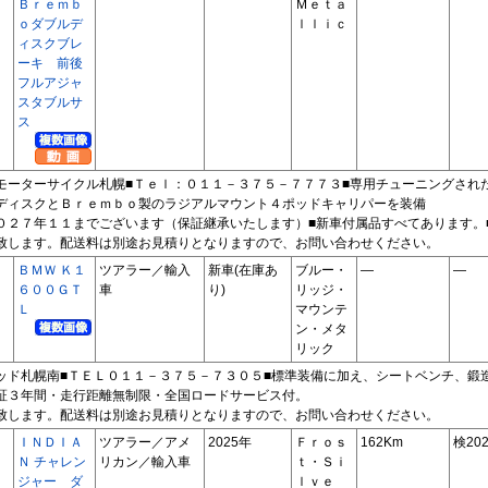
Ｂｒｅｍｂ
Ｍｅｔａ
ｏダブルデ
ｌｌｉｃ
ィスクブレ
ーキ 前後
フルアジャ
スタブルサ
ス
モーターサイクル札幌■Ｔｅｌ：０１１－３７５－７７７３■専用チューニングされ
ディスクとＢｒｅｍｂｏ製のラジアルマウント４ポッドキャリパーを装備
０２７年１１までございます（保証継承いたします）■新車付属品すべてあります。
致します。配送料は別途お見積りとなりますので、お問い合わせください。
ＢＭＷ Ｋ１
ツアラー／輸入
新車(在庫あ
ブルー・
―
―
６００ＧＴ
車
り)
リッジ・
Ｌ
マウンテ
ン・メタ
リック
ッド札幌南■ＴＥＬ０１１－３７５－７３０５■標準装備に加え、シートベンチ、鍛
証３年間・走行距離無制限・全国ロードサービス付。
致します。配送料は別途お見積りとなりますので、お問い合わせください。
ＩＮＤＩＡ
ツアラー／アメ
2025年
Ｆｒｏｓ
162Km
検202
Ｎ チャレン
リカン／輸入車
ｔ・Ｓｉ
ジャー ダ
ｌｖｅ