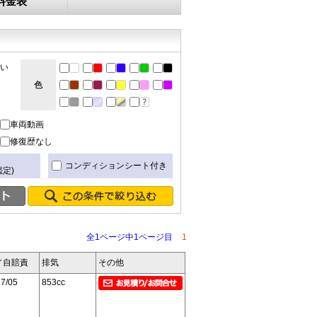
料金表
ない
色
車両動画
修復歴なし
き
コンディションシート付き
定)
全1ページ中1ページ目
1
／自賠責
排気
その他
7/05
853cc