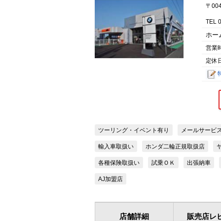
〒00
TEL 
ホー
営業
定休
ツーリング・イベント有り
メールサービ
輸入車取扱い
ホンダ二輪正規取扱店
各種保険取扱い
試乗ＯＫ
出張納車
AJ加盟店
店舗詳細
販売店レ