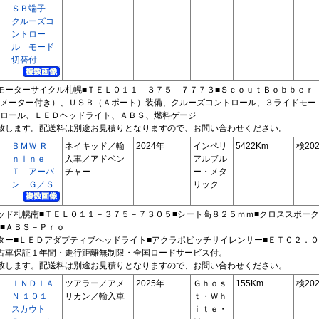
ＳＢ端子
クルーズコ
ントロー
ル モード
切替付
モーターサイクル札幌■ＴＥＬ０１１－３７５－７７７３■ＳｃｏｕｔＢｏｂｂｅｒ
メーター付き）、ＵＳＢ（Ａポート）装備、クルーズコントロール、３ライドモー
ロール、ＬＥＤヘッドライト、ＡＢＳ、燃料ゲージ
致します。配送料は別途お見積りとなりますので、お問い合わせください。
ＢＭＷ Ｒ
ネイキッド／輸
2024年
インペリ
5422Km
検202
ｎｉｎｅ
入車／アドベン
アルブル
Ｔ アーバ
チャー
ー・メタ
ン Ｇ／Ｓ
リック
ッド札幌南■ＴＥＬ０１１－３７５－７３０５■シート高８２５ｍｍ■クロススポーク
■ＡＢＳ－Ｐｒｏ
ター■ＬＥＤアダプティブヘッドライト■アクラポビッチサイレンサー■ＥＴＣ２．０
古車保証１年間・走行距離無制限・全国ロードサービス付。
致します。配送料は別途お見積りとなりますので、お問い合わせください。
ＩＮＤＩＡ
ツアラー／アメ
2025年
Ｇｈｏｓ
155Km
検202
Ｎ １０１
リカン／輸入車
ｔ・Ｗｈ
スカウト
ｉｔｅ・