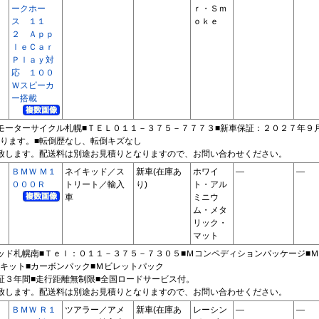
ークホー
ｒ・Ｓｍ
ス １１
ｏｋｅ
２ Ａｐｐ
ｌｅＣａｒ
Ｐｌａｙ対
応 １００
Ｗスピーカ
ー搭載
モーターサイクル札幌■ＴＥＬ０１１－３７５－７７７３■新車保証：２０２７年９
ります。■転倒歴なし、転倒キズなし
致します。配送料は別途お見積りとなりますので、お問い合わせください。
ＢＭＷ Ｍ１
ネイキッド／ス
新車(在庫あ
ホワイ
―
―
０００Ｒ
トリート／輸入
り)
ト・アル
車
ミニウ
ム・メタ
リック・
マット
ッド札幌南■Ｔｅｌ：０１１－３７５－７３０５■Ｍコンペディションパッケージ■Ｍ
キット■カーボンパック■Ｍビレットパック
証３年間■走行距離無制限■全国ロードサービス付。
致します。配送料は別途お見積りとなりますので、お問い合わせください。
ＢＭＷ Ｒ１
ツアラー／アメ
新車(在庫あ
レーシン
―
―