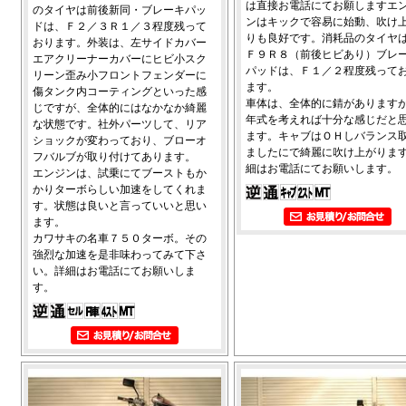
は直接お電話にてお願しますエ
のタイヤは前後新同・ブレーキパッ
ンはキックで容易に始動、吹け
ドは、Ｆ２／３Ｒ１／３程度残って
りも良好です。消耗品のタイヤ
おります。外装は、左サイドカバー
Ｆ９Ｒ８（前後ヒビあり）ブレ
エアクリーナーカバーにヒビ小スク
パッドは、Ｆ１／２程度残って
リーン歪み小フロントフェンダーに
ます。
傷タンク内コーティングといった感
車体は、全体的に錆があります
じですが、全体的にはなかなか綺麗
年式を考えれば十分な感じだと
な状態です。社外パーツして、リア
ます。キャブはＯＨしバランス
ショックが変わっており、ブローオ
ましたにで綺麗に吹け上がりま
フバルブが取り付けてあります。
細はお電話にてお願いします。
エンジンは、試乗にてブーストもか
かりターボらしい加速をしてくれま
す。状態は良いと言っていいと思い
ます。
カワサキの名車７５０ターボ。その
強烈な加速を是非味わってみて下さ
い。詳細はお電話にてお願いしま
す。