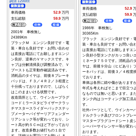
調済 1200cc
車両価格
52.9
車両価格
52.9
万円
支払総額
59.9
支払総額
59.9
万円
1986年 車検無し
2001年 車検無し
30365Km
24389Km
ブラック エンジン良好です・
ブラックＭ エンジン良好です・電
装・車台も良好です・お問い合
装・車台も良好です・お問い合わせ
は直接お電話にてお願しますエ
は直接お電話にてお願しますエンジ
ン良好小型タンクがカッコ良い
ン良好、逆車のＶマックスです。キ
ミネータ７５０です。消耗品の
ャブは分解清掃及び調整済みで、Ｖ
ヤは、前後９分山（ヒビあり）
ブーストも正常動作確認済みです。
ーキパッドは、前後３／４程度
消耗品のタイヤは、前後８ブレーキ
ております。
パッドは、Ｆ３／４Ｒ２／３程度と
車体は各所に錆や傷があります
十分残っておりますので、しばらく
年式を考えればそこまで目立つ
はこのままいける状態です。
なものでは無いと思います。ま
改造箇所として、ウインカープラグ
タンク内はコーティング加工済
コードミラースタビライザークラッ
す。
チマスタースライダーバックステッ
社外パーツとして、ウインカー
プメーターバイザーリアフェンダー
ドルクラッチ及びフロントブレ
リアショック等が変わっており、シ
マスタープラグコードシート皮
ート高が約５Ｃｍほど下がっており
シーバーサイレンサー等が変わ
ます。改造多数お値打ちの１台で
おります。
す。詳細はお電話にてお願いしま