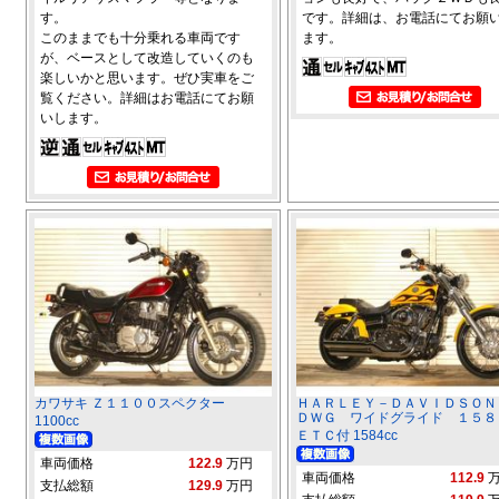
す。
です。詳細は、お電話にてお願
このままでも十分乗れる車両です
ます。
が、ベースとして改造していくのも
楽しいかと思います。ぜひ実車をご
覧ください。詳細はお電話にてお願
いします。
カワサキ Ｚ１１００スペクター
ＨＡＲＬＥＹ－ＤＡＶＩＤＳＯＮ
ＤＷＧ ワイドグライド １５
1100cc
ＥＴＣ付 1584cc
車両価格
122.9
万円
車両価格
112.9
支払総額
129.9
万円