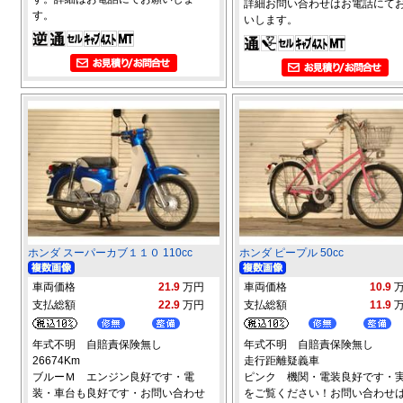
詳細お問い合わせはお電話にて
す。
いします。
ホンダ スーパーカブ１１０ 110cc
ホンダ ピープル 50cc
車両価格
21.9
万円
車両価格
10.9
支払総額
22.9
万円
支払総額
11.9
年式不明 自賠責保険無し
年式不明 自賠責保険無し
26674Km
走行距離疑義車
ブルーＭ エンジン良好です・電
ピンク 機関・電装良好です・
装・車台も良好です・お問い合わせ
をご覧ください！お問い合わせ