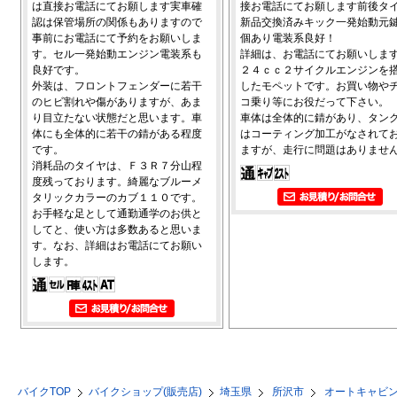
は直接お電話にてお願します実車確
接お電話にてお願します前後タ
認は保管場所の関係もありますので
新品交換済みキック一発始動元
事前にお電話にて予約をお願いしま
個あり電装系良好！
す。セル一発始動エンジン電装系も
詳細は、お電話にてお願いしま
良好です。
２４ｃｃ２サイクルエンジンを
外装は、フロントフェンダーに若干
したモペットです。お買い物や
のヒビ割れや傷がありますが、あま
コ乗り等にお役だって下さい。
り目立たない状態だと思います。車
車体は全体的に錆があり、タン
体にも全体的に若干の錆がある程度
はコーティング加工がなされて
です。
ますが、走行に問題はありませ
消耗品のタイヤは、Ｆ３Ｒ７分山程
度残っております。綺麗なブルーメ
タリックカラーのカブ１１０です。
お手軽な足として通勤通学のお供と
してと、使い方は多数あると思いま
す。なお、詳細はお電話にてお願い
します。
バイクTOP
バイクショップ(販売店)
埼玉県
所沢市
オートキャビ