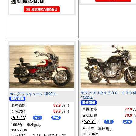
ヤマハ ＸＪＲ１３００ ＥＴＣ
ホンダ ワルキューレ 1500cc
1300cc
車両価格
82.9
万円
車両価格
72.9
支払総額
89.9
万円
支払総額
79.9
1998年 車検無し
2009年 車検無し
39697Km
20970Km
レッドＭ エンジン良好です・電