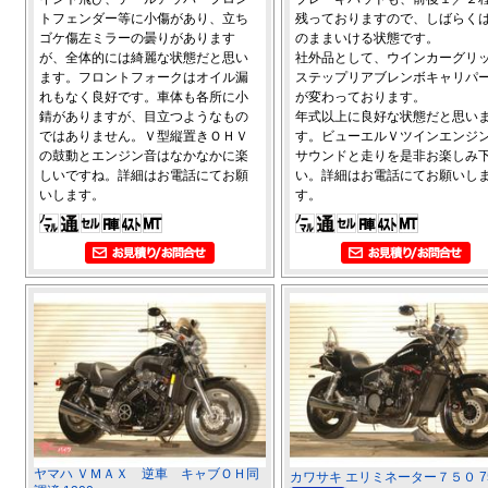
トフェンダー等に小傷があり、立ち
残っておりますので、しばらく
ゴケ傷左ミラーの曇りがあります
のままいける状態です。
が、全体的には綺麗な状態だと思い
社外品として、ウインカーグリ
ます。フロントフォークはオイル漏
ステップリアブレンボキャリパ
れもなく良好です。車体も各所に小
が変わっております。
錆がありますが、目立つようなもの
年式以上に良好な状態だと思い
ではありません。Ｖ型縦置きＯＨＶ
す。ビューエルＶツインエンジ
の鼓動とエンジン音はなかなかに楽
サウンドと走りを是非お楽しみ
しいですね。詳細はお電話にてお願
い。詳細はお電話にてお願いし
いします。
す。
ヤマハ ＶＭＡＸ 逆車 キャブＯＨ同
カワサキ エリミネーター７５０ 75