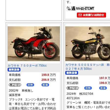
す。
カワサキ ５００ＳＳマッハIII 
カワサキ ７５０ターボ 750cc
０２７年４月 500cc
車両価格
199.9
万円
車両価格
197.9
支払総額
206.9
万円
支払総額
199.9
2002年 車検無し
2024年 検2027/04
減算歴車
40711Km
ブラックII エンジン良好です・電
グリーンＭ 機関・電装良好で
装・車台も良好です・お問い合わせ
実車をご覧ください！お問い合
は直接お電話にてお願します消耗品