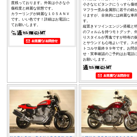
度残っております。外装は小さな小
小さなヒビタンクにうっすら傷
傷程度と綺麗な状態です。
マフラー歪み金属部に若干の錆
カラーリングが綺麗な１０５ＡＮＶ
りますが、全体的には綺麗な車
です。いい色です！詳細はお電話に
す。
てお願いします。
縦置きＶツインエンジン搭載と
のフォルムを持つモトグッチ、
りスタイルが秀逸ですが特有の
とサウンドも心地よいです。ス
トコルサ最終９９年です。お問
せ・実車確認のご予約はお電話
お願いします。