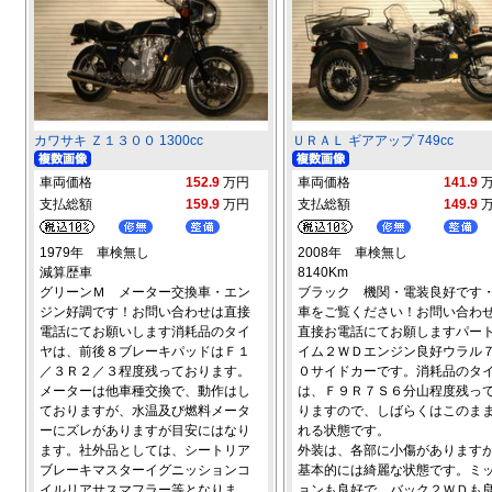
カワサキ Ｚ１３００ 1300cc
ＵＲＡＬ ギアアップ 749cc
車両価格
152.9
万円
車両価格
141.9
支払総額
159.9
万円
支払総額
149.9
1979年 車検無し
2008年 車検無し
減算歴車
8140Km
グリーンＭ メーター交換車・エン
ブラック 機関・電装良好です
ジン好調です！お問い合わせは直接
車をご覧ください！お問い合わ
電話にてお願いします消耗品のタイ
直接お電話にてお願しますパー
ヤは、前後８ブレーキパッドはＦ１
イム２ＷＤエンジン良好ウラル
／３Ｒ２／３程度残っております。
０サイドカーです。消耗品のタ
メーターは他車種交換で、動作はし
は、Ｆ９Ｒ７Ｓ６分山程度残っ
ておりますが、水温及び燃料メータ
りますので、しばらくはこのま
ーにズレがありますが目安にはなり
れる状態です。
ます。社外品としては、シートリア
外装は、各部に小傷があります
ブレーキマスターイグニッションコ
基本的には綺麗な状態です。ミ
イルリアサスマフラー等となりま
ョンも良好で、バック２ＷＤも