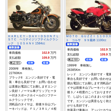
ＨＡＲＬＥＹ－ＤＡＶＩＤＳＯＮ ＦＬ
ＭＯＴＯ ＧＵＺＺＩ １１００
ＳＴＣ ヘリテイジソフテイルクラシ
ト コルサ ９９最終 1100cc
ック １０５ＡＮＶ 1584cc
車両価格
102.9
車両価格
102.9
万円
支払総額
109.9
支払総額
109.9
万円
1999年 車検無し
2008年 車検無し
26385Km
22760Km
レッド エンジン良好です・電
ブラックII エンジン良好です・電
車台も良好です・お問い合わせ
装・車台も良好です・お問い合わせ
接お電話にてお願します消耗品
は直接お電話にてお願しますエンジ
イヤは前後８山ブレーキパッド
ン良好！ノーマル車グリップヒータ
後３／４程度のこっております
ー付きスポークホイールのソフテー
で、しばらくはこのままいける
ルクラシックです。
です。エンジンは異音もなく吹
消耗品のタイヤは、前後９分山ブレ
がりも良好です。
ーキパッドは、Ｆ１／３Ｒ１／４程
外装及び車体は、アッパーカウ