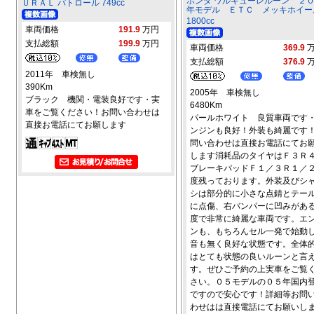
ホンダ ワルキューレルーン ２
ＵＲＡＬ パトロール 749cc
年モデル ＥＴＣ メッキホイー
1800cc
車両価格
191.9
万円
支払総額
199.9
万円
車両価格
369.9
支払総額
376.9
2011年 車検無し
390Km
2005年 車検無し
ブラック 機関・電装良好です・実
6480Km
車をご覧ください！お問い合わせは
パールホワイト 良質車両です
直接お電話にてお願します
ンジンも良好！外装も綺麗です
問い合わせは直接お電話にてお
します消耗品のタイヤはＦ３Ｒ
ブレーキパッドＦ１／３Ｒ１／
度残っております。外装及びシ
シは部分的に小さな点錆とテー
に点傷、右バンパーに凹みがあ
度で非常に綺麗な車両です。エ
ンも、もちろんセル一発で始動
音も無く良好な状態です。全体
はとても状態の良いルーンと言
す。ぜひご予約の上実車をご覧
さい。０５モデルの０５年国内
ですので安心です！詳細等お問
わせはは直接電話にてお願いし