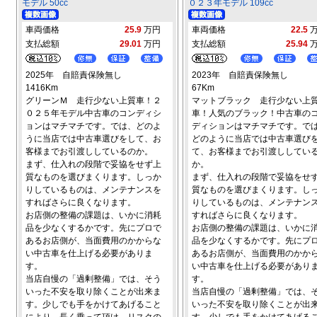
モデル 50cc
０２３年モデル 109cc
車両価格
25.9
万円
車両価格
22.5
支払総額
29.01
万円
支払総額
25.94
2025年 自賠責保険無し
2023年 自賠責保険無し
1416Km
67Km
グリーンＭ 走行少ない上質車！２
マットブラック 走行少ない上
０２５年モデル中古車のコンディシ
車！人気のブラック！中古車の
ョンはマチマチです。では、どのよ
ディションはマチマチです。で
うに当店では中古車選びをして、お
どのように当店では中古車選び
客様までお引渡ししているのか。
て、お客様までお引渡ししてい
まず、仕入れの段階で妥協をせず上
か。
質なものを選びまくります。しっか
まず、仕入れの段階で妥協をせ
りしているものは、メンテナンスを
質なものを選びまくります。し
すればさらに良くなります。
りしているものは、メンテナン
お店側の整備の課題は、いかに消耗
すればさらに良くなります。
品を少なくするかです。先にプロで
お店側の整備の課題は、いかに
あるお店側が、当面費用のかからな
品を少なくするかです。先にプ
い中古車を仕上げる必要がありま
あるお店側が、当面費用のかか
す。
い中古車を仕上げる必要があり
当店自慢の「過剰整備」では、そう
す。
いった不安を取り除くことが出来ま
当店自慢の「過剰整備」では、
す。少しでも手をかけてあげること
いった不安を取り除くことが出
により、長く乗って頂け、リスクの
す。少しでも手をかけてあげる