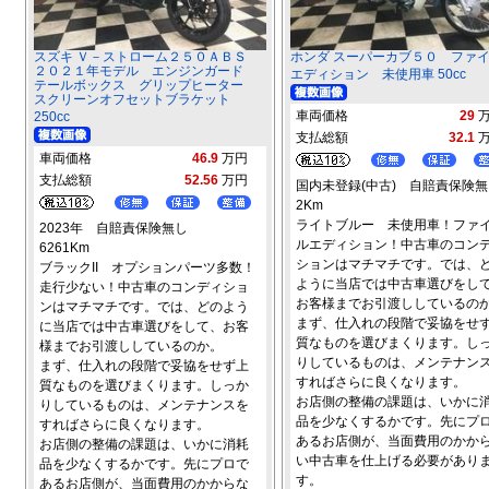
スズキ Ｖ－ストローム２５０ＡＢＳ
ホンダ スーパーカブ５０ ファ
２０２１年モデル エンジンガード
エディション 未使用車 50cc
テールボックス グリップヒーター
スクリーンオフセットブラケット
車両価格
29
250cc
支払総額
32.1
車両価格
46.9
万円
支払総額
52.56
万円
国内未登録(中古) 自賠責保険無
2Km
ライトブルー 未使用車！ファ
2023年 自賠責保険無し
ルエディション！中古車のコン
6261Km
ションはマチマチです。では、
ブラックII オプションパーツ多数！
ように当店では中古車選びをし
走行少ない！中古車のコンディショ
お客様までお引渡ししているの
ンはマチマチです。では、どのよう
まず、仕入れの段階で妥協をせ
に当店では中古車選びをして、お客
質なものを選びまくります。し
様までお引渡ししているのか。
りしているものは、メンテナン
まず、仕入れの段階で妥協をせず上
すればさらに良くなります。
質なものを選びまくります。しっか
お店側の整備の課題は、いかに
りしているものは、メンテナンスを
品を少なくするかです。先にプ
すればさらに良くなります。
あるお店側が、当面費用のかか
お店側の整備の課題は、いかに消耗
い中古車を仕上げる必要があり
品を少なくするかです。先にプロで
す。
あるお店側が、当面費用のかからな