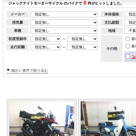
8
ジャックナイトモーターサイクル のバイクで
件がヒットしました。
メーカー
本体価格
排気量
支払総額
車種
地域
初度登録年
～
新
新
走行距離
～
その他
細かい条件で絞り込む