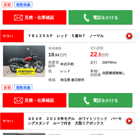
新着
複数画像
見積・在庫確認
電話をかける
ＹＢ１２５ＳＰ レッド ５速ＭＴ ノーマル
ヤマハ
支払総額
車両価格
22
18
.5
.94
万円
万円
初度登
走行
22670Km
年式不明
録年
色
車検/
レッド
自賠責保険無し
自賠責
地域
埼玉県 春日部市
新着
複数画像
見積・在庫確認
電話をかける
ＧＥＡＲ ２０１９年モデル ホワイトソリッド パーキ
ヤマハ
ングスタンド ルーフ付き 大型リアボックス