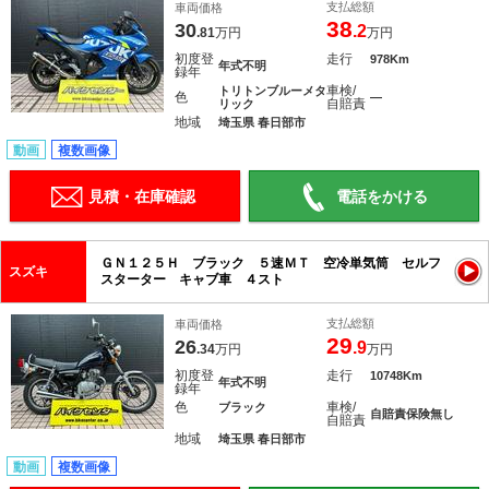
支払総額
車両価格
38
30
.2
.81
万円
万円
初度登
走行
978Km
年式不明
録年
車検/
トリトンブルーメタ
色
―
自賠責
リック
地域
埼玉県 春日部市
動画
複数画像
見積・在庫確認
電話をかける
ＧＮ１２５Ｈ ブラック ５速ＭＴ 空冷単気筒 セルフ
スズキ
スターター キャブ車 ４スト
支払総額
車両価格
29
26
.9
.34
万円
万円
初度登
走行
10748Km
年式不明
録年
色
車検/
ブラック
自賠責保険無し
自賠責
地域
埼玉県 春日部市
動画
複数画像