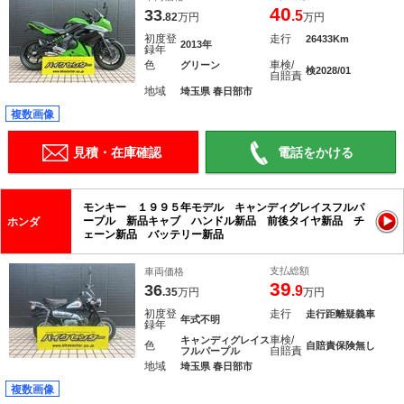
40
33
.5
.82
万円
万円
初度登
走行
26433Km
2013年
録年
色
車検/
グリーン
検2028/01
自賠責
地域
埼玉県 春日部市
複数画像
見積・在庫確認
電話をかける
モンキー １９９５年モデル キャンディグレイスフルパ
ープル 新品キャブ ハンドル新品 前後タイヤ新品 チ
ホンダ
ェーン新品 バッテリー新品
支払総額
車両価格
39
36
.9
.35
万円
万円
初度登
走行
走行距離疑義車
年式不明
録年
車検/
キャンディグレイス
色
自賠責保険無し
自賠責
フルパープル
地域
埼玉県 春日部市
複数画像