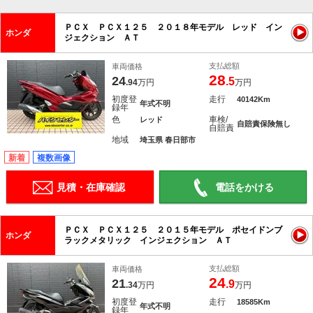
ＰＣＸ ＰＣＸ１２５ ２０１８年モデル レッド イン
ホンダ
ジェクション ＡＴ
支払総額
車両価格
28
24
.5
.94
万円
万円
初度登
走行
40142Km
年式不明
録年
色
車検/
レッド
自賠責保険無し
自賠責
地域
埼玉県 春日部市
新着
複数画像
見積・在庫確認
電話をかける
ＰＣＸ ＰＣＸ１２５ ２０１５年モデル ポセイドンブ
ホンダ
ラックメタリック インジェクション ＡＴ
支払総額
車両価格
24
21
.9
.34
万円
万円
初度登
走行
18585Km
年式不明
録年