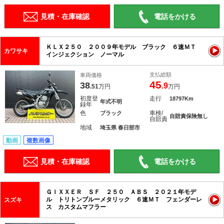
見積・在庫確認
電話をかける
ＫＬＸ２５０ ２００９年モデル ブラック ６速ＭＴ
カワサキ
インジェクション ノーマル
支払総額
車両価格
45
38
.9
.51
万円
万円
初度登
走行
18797Km
年式不明
録年
色
車検/
ブラック
自賠責保険無し
自賠責
地域
埼玉県 春日部市
動画
複数画像
見積・在庫確認
電話をかける
ＧＩＸＸＥＲ ＳＦ ２５０ ＡＢＳ ２０２１年モデ
ル トリトンブルーメタリック ６速ＭＴ フェンダーレ
スズキ
ス カスタムマフラー