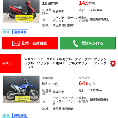
14
10
.5
.95
万円
万円
初度登
走行
12145Km
年式不明
録年
車検/
キャンディダーリン
色
自賠責保険無し
自賠責
グレッド
地域
埼玉県 春日部市
動画
複数画像
見積・在庫確認
電話をかける
ＷＲ２５０Ｒ ２００７年モデル ディープパープリッシ
ュブルーソリッド ６速ＭＴ デルタマフラー フェンダ
ヤマハ
ーレス
支払総額
車両価格
64
57
.5
.11
万円
万円
初度登
走行
17223Km
年式不明
録年
車検/
ディープパープリッ
自賠責保険無し
色
自賠責
シュブルーソリッド
Ｅ
地域
埼玉県 春日部市
動画
複数画像