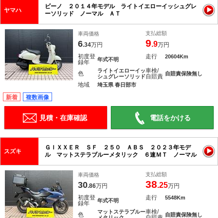
ビーノ ２０１４年モデル ライトイエローイッシュグレ
ヤマハ
ーソリッド ノーマル ＡＴ
支払総額
車両価格
9
6
.9
.34
万円
万円
初度登
走行
20604Km
年式不明
録年
車検/
ライトイエローイッ
色
自賠責保険無し
自賠責
シュグレーソリッド
地域
埼玉県 春日部市
新着
複数画像
見積・在庫確認
電話をかける
ＧＩＸＸＥＲ ＳＦ ２５０ ＡＢＳ ２０２３年モデ
スズキ
ル マットステラブルーメタリック ６速ＭＴ ノーマル
支払総額
車両価格
38
30
.25
.86
万円
万円
初度登
走行
5548Km
年式不明
録年
車検/
マットステラブルー
色
自賠責保険無し
自賠責
メタリック