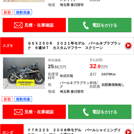
地域
埼玉県 春日部市
新着
複数画像
見積・在庫確認
電話をかける
ＧＳＸ２５０Ｒ ２０２１年モデル パールネブラブラッ
スズキ
ク ６速ＭＴ カスタムマフラー スクリーン
支払総額
車両価格
32
25
.9
.51
万円
万円
初度登
走行
24379Km
年式不明
録年
車検/
パールネブラブラッ
色
自賠責保険無し
自賠責
ク
地域
埼玉県 春日部市
新着
複数画像
見積・在庫確認
電話をかける
ＦＴＲ２２３ ２００８年モデル パールシャイニングイ
ホンダ