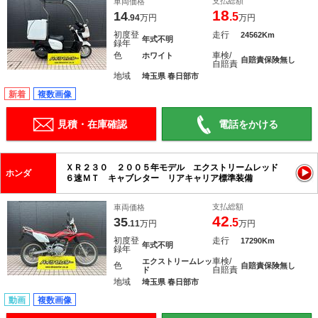
支払総額
車両価格
18
14
.5
.94
万円
万円
初度登
走行
24562Km
年式不明
録年
色
車検/
ホワイト
自賠責保険無し
自賠責
地域
埼玉県 春日部市
新着
複数画像
見積・在庫確認
電話をかける
ＸＲ２３０ ２００５年モデル エクストリームレッド
ホンダ
６速ＭＴ キャブレター リアキャリア標準装備
支払総額
車両価格
42
35
.5
.11
万円
万円
初度登
走行
17290Km
年式不明
録年
車検/
エクストリームレッ
色
自賠責保険無し
自賠責
ド
地域
埼玉県 春日部市
動画
複数画像