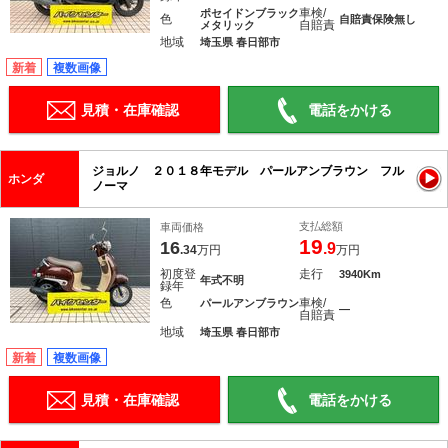
車検/
ポセイドンブラック
色
自賠責保険無し
自賠責
メタリック
地域
埼玉県 春日部市
新着
複数画像
見積・在庫確認
電話をかける
ジョルノ ２０１８年モデル パールアンブラウン フル
ホンダ
ノーマ
支払総額
車両価格
19
16
.9
.34
万円
万円
初度登
走行
3940Km
年式不明
録年
色
車検/
パールアンブラウン
―
自賠責
地域
埼玉県 春日部市
新着
複数画像
見積・在庫確認
電話をかける