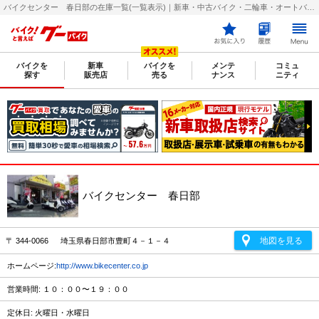
バイクセンター 春日部の在庫一覧(一覧表示)｜新車・中古バイク・二輪車・オートバイ情報なら【グーバイク(GooBike)】
バイクを
新車
バイクを
メンテ
コミュ
探す
販売店
売る
ナンス
ニティ
バイクセンター 春日部
地図を見る
〒 344-0066 埼玉県春日部市豊町４－１－４
ホームページ:
http://www.bikecenter.co.jp
営業時間: １０：００〜１９：００
定休日: 火曜日・水曜日