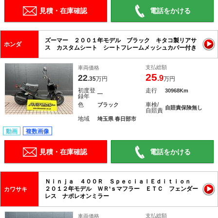
見積・在庫確認
電話をかける
ズーマー ２００１年モデル ブラック キタコ製リアサ
ホンダ
ス カスタムシート シートフレームメッシュカバー付き
支払総額
車両価格
25
22
.9
.35
万円
万円
初度登
走行
30968Km
―
録年
色
車検/
ブラック
自賠責保険無し
自賠責
地域
埼玉県 春日部市
動画
複数画像
見積・在庫確認
電話をかける
Ｎｉｎｊａ ４００Ｒ ＳｐｅｃｉａｌＥｄｉｔｉｏｎ
２０１２年モデル ＷＲ‘ｓマフラー ＥＴＣ フェンダー
カワサキ
レス ナポレオンミラー
支払総額
車両価格