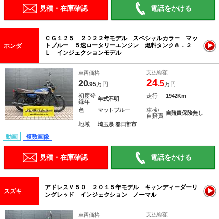
見積・在庫確認
電話をかける
ＣＧ１２５ ２０２２年モデル スペシャルカラー マッ
トブルー ５速ロータリーエンジン 燃料タンク８．２
ホンダ
Ｌ インジェクションモデル
支払総額
車両価格
24
20
.5
.95
万円
万円
初度登
走行
1942Km
年式不明
録年
色
車検/
マットブルー
自賠責保険無し
自賠責
地域
埼玉県 春日部市
動画
複数画像
見積・在庫確認
電話をかける
アドレスＶ５０ ２０１５年モデル キャンディーダーリ
スズキ
ングレッド インジェクション ノーマル
支払総額
車両価格