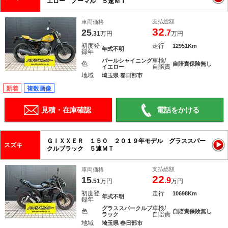
エロー ノーマル ５速ＭＴ
支払総額
車両価格
32
25
.7
.31
万円
万円
初度登
走行
12951Km
年式不明
録年
車検/
パールシャイニング
色
自賠責保険無し
自賠責
イエロー
地域
埼玉県 春日部市
新着
複数画像
見積・在庫確認
電話をかける
ＧＩＸＸＥＲ １５０ ２０１９年モデル グラススパー
スズキ
クルブラック ５速ＭＴ
支払総額
車両価格
22
15
.9
.51
万円
万円
初度登
走行
10698Km
年式不明
録年
車検/
グラススパークルブ
色
自賠責保険無し
自賠責
ラック
地域
埼玉県 春日部市