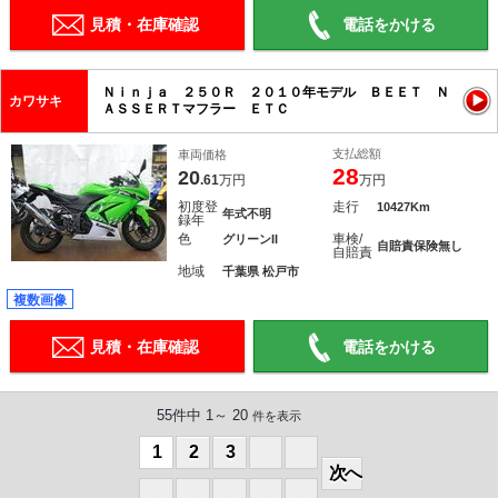
見積・在庫確認
電話をかける
Ｎｉｎｊａ ２５０Ｒ ２０１０年モデル ＢＥＥＴ Ｎ
カワサキ
ＡＳＳＥＲＴマフラー ＥＴＣ
支払総額
車両価格
28
20
.61
万円
万円
初度登
走行
10427Km
年式不明
録年
色
車検/
グリーンII
自賠責保険無し
自賠責
地域
千葉県 松戸市
複数画像
見積・在庫確認
電話をかける
55件中 1～ 20
件を表示
1
2
3
0
0
次へ
0
0
0
0
0