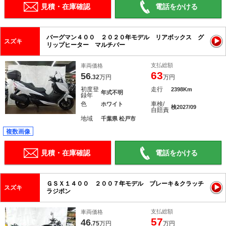
見積・在庫確認
電話をかける
バーグマン４００ ２０２０年モデル リアボックス グ
スズキ
リップヒーター マルチバー
支払総額
車両価格
63
56
.32
万円
万円
初度登
走行
2398Km
年式不明
録年
色
車検/
ホワイト
検2027/09
自賠責
地域
千葉県 松戸市
複数画像
見積・在庫確認
電話をかける
ＧＳＸ１４００ ２００７年モデル ブレーキ＆クラッチ
スズキ
ラジポン
支払総額
車両価格
57
46
.75
万円
万円