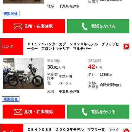
自賠責
地域
千葉県 松戸市
複数画像
見積・在庫確認
電話をかける
ＣＴ１２５ハンターカブ ２０２０年モデル グリップヒ
ホンダ
ーター フロントキャリア マルチバー
支払総額
車両価格
42
38
.61
万円
万円
初度登
走行
1730Km
年式不明
録年
色
車検/
ベージュ
自賠責保険無し
自賠責
地域
千葉県 松戸市
複数画像
見積・在庫確認
電話をかける
ＣＢ４００ＳＳ ２００２年モデル マフラー改 キック