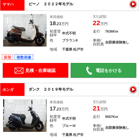
ビーノ ２０２２年モデル
ヤマハ
支払総額
車両価格
22
18
.23
万円
万円
初度登
走行
7636Km
年式不明
録年
色
車検/
ブラウンII
自賠責保険無し
自賠責
地域
千葉県 松戸市
新着
複数画像
見積・在庫確認
電話をかける
ダンク ２０１９年モデル
ホンダ
支払総額
車両価格
21
17
.23
万円
万円
初度登
走行
9567Km
年式不明
録年
色
車検/
ブルーＭ
自賠責保険無し
自賠責
地域
千葉県 松戸市