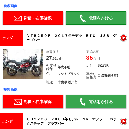
複数画像
見積・在庫確認
電話をかける
ＶＴＲ２５０Ｆ ２０１７年モデル ＥＴＣ ＵＳＢ グ
ホンダ
ラブバー
支払総額
車両価格
35
27
.61
万円
万円
初度登
走行
35176Km
年式不明
録年
色
車検/
マットブラック
自賠責保険無し
自賠責
地域
千葉県 松戸市
複数画像
見積・在庫確認
電話をかける
ＣＢ２２３Ｓ ２００８年モデル ＮＲＦマフラー バッ
ホンダ
クステップ グラブバー