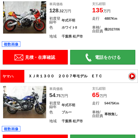
支払総額
車両価格
135
128
.32
万円
万円
初度登
走行
4887Km
年式不明
録年
色
車検/
ホワイトII
検2027/06
自賠責
地域
千葉県 松戸市
複数画像
見積・在庫確認
電話をかける
ＸＪＲ１３００ ２００７年モデル ＥＴＣ
ヤマハ
支払総額
車両価格
65
54
.75
万円
万円
初度登
走行
54475Km
年式不明
録年
色
車検/
ブルー
車検無し
自賠責
地域
千葉県 松戸市
複数画像