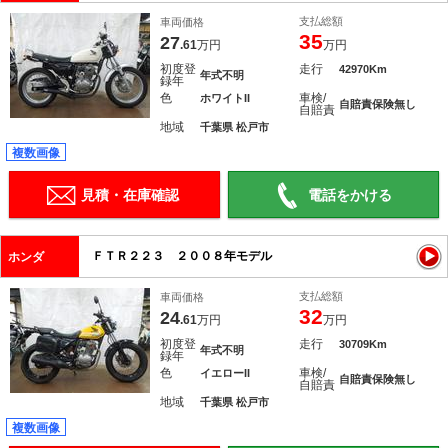
支払総額
車両価格
35
27
.61
万円
万円
初度登
走行
42970Km
年式不明
録年
色
車検/
ホワイトII
自賠責保険無し
自賠責
地域
千葉県 松戸市
複数画像
見積・在庫確認
電話をかける
ＦＴＲ２２３ ２００８年モデル
ホンダ
支払総額
車両価格
32
24
.61
万円
万円
初度登
走行
30709Km
年式不明
録年
色
車検/
イエローII
自賠責保険無し
自賠責
地域
千葉県 松戸市
複数画像