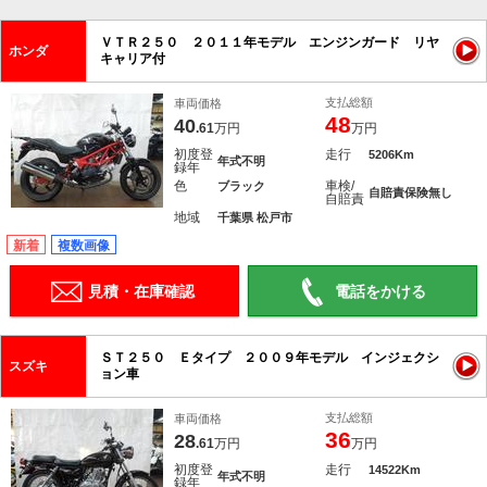
ＶＴＲ２５０ ２０１１年モデル エンジンガード リヤ
ホンダ
キャリア付
支払総額
車両価格
48
40
.61
万円
万円
初度登
走行
5206Km
年式不明
録年
色
車検/
ブラック
自賠責保険無し
自賠責
地域
千葉県 松戸市
新着
複数画像
見積・在庫確認
電話をかける
ＳＴ２５０ Ｅタイプ ２００９年モデル インジェクシ
スズキ
ョン車
支払総額
車両価格
36
28
.61
万円
万円
初度登
走行
14522Km
年式不明
録年