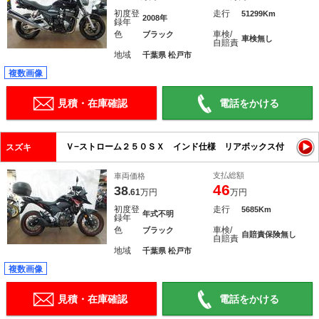
初度登
走行
51299Km
2008年
録年
色
車検/
ブラック
車検無し
自賠責
地域
千葉県 松戸市
複数画像
見積・在庫確認
電話をかける
Ｖ−ストローム２５０ＳＸ インド仕様 リアボックス付
スズキ
支払総額
車両価格
46
38
.61
万円
万円
初度登
走行
5685Km
年式不明
録年
色
車検/
ブラック
自賠責保険無し
自賠責
地域
千葉県 松戸市
複数画像
見積・在庫確認
電話をかける