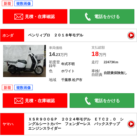
新着
複数画像
見積・在庫確認
電話をかける
ベンリィプロ ２０１８年モデル
ホンダ
支払総額
車両価格
18
14
.23
万円
万円
初度登
走行
22473Km
年式不明
録年
色
車検/
ホワイト
自賠責保険無し
自賠責
地域
千葉県 松戸市
新着
複数画像
見積・在庫確認
電話をかける
ＸＳＲ９００ＧＰ ２０２４年モデル ＥＴＣ２．０ シ
ングルシートカバー フェンダーレス バックステップ
ヤマハ
エンジンスライダー