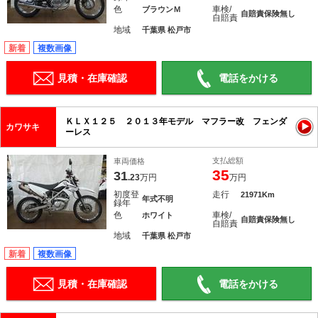
色
車検/
ブラウンＭ
自賠責保険無し
自賠責
地域
千葉県 松戸市
新着
複数画像
見積・在庫確認
電話をかける
ＫＬＸ１２５ ２０１３年モデル マフラー改 フェンダ
カワサキ
ーレス
支払総額
車両価格
35
31
.23
万円
万円
初度登
走行
21971Km
年式不明
録年
色
車検/
ホワイト
自賠責保険無し
自賠責
地域
千葉県 松戸市
新着
複数画像
見積・在庫確認
電話をかける