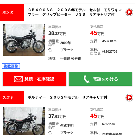
ＣＢ４００ＳＳ ２００８年モデル セル付 モリワキマ
ホンダ
フラー グリップヒーター ＵＳＢ リアキャリア付
支払総額
車両価格
45
38
.32
万円
万円
初度登
走行
45371Km
2009年
録年
色
車検/
ブラック
検2027/09
自賠責
地域
千葉県 松戸市
複数画像
見積・在庫確認
電話をかける
ボルティー ２００２年モデル リアキャリア付
スズキ
支払総額
車両価格
45
37
.61
万円
万円
初度登
走行
6758Km
年式不明
録年
色
車検/
ブラック
自賠責保険無し