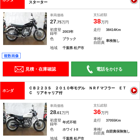
ホンダ
スターター
支払総額
車両価格
38
27
.75
万円
万円
初度登
走行
38414Km
2003年
録年
色
車検/
ブラック
車検無し
自賠責
地域
千葉県 松戸市
複数画像
見積・在庫確認
電話をかける
ＣＢ２２３Ｓ ２０１０年モデル ＮＲＦマフラー ＥＴ
ホンダ
Ｃ リアキャリア付
支払総額
車両価格
36
28
.61
万円
万円
初度登
走行
37055Km
年式不明
録年
色
車検/
ホワイトII
自賠責保険無し
自賠責
地域
千葉県 松戸市