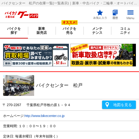
バイクセンター 松戸の在庫一覧(一覧表示)｜新車・中古バイク・二輪車・オートバイ情報なら【グーバイク(GooBike)】
バイクを
新車
バイクを
メンテ
コミュ
探す
販売店
売る
ナンス
ニティ
バイクセンター 松戸
地図を見る
〒 270-2267 千葉県松戸市牧の原１－９４
ホームページ:
http://www.bikecenter.co.jp
営業時間: １０：００〜１９：００
定休日: 毎週水曜日（年末年始除く）