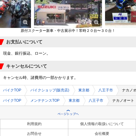
原付スクーター新車・中古展示中！常時２０台〜３０台！
お支払いについて
現金、銀行振込、ローン。
キャンセルについて
キャンセル時、諸費用の一部かかります。
バイクTOP
バイクショップ(販売店)
東京都
八王子市
ナカノ
バイクTOP
メンテナンスTOP
東京都
八王子市
ナカノオート
利用規約
個人情報の取扱いについて
お問合せ
会社概要