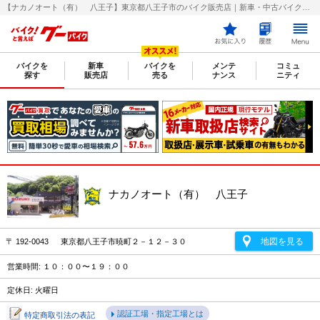
【ナカノオート（有） 八王子】東京都八王子市のバイク販売店｜新車・中古バイクなら【グーバイク(GooBike)】
バイクを
新車
バイクを
メンテ
コミュ
探す
販売店
売る
ナンス
ニティ
ナカノオート（有） 八王子
地図を見る
〒 192-0043 東京都八王子市暁町２－１２－３０
営業時間: １０：００〜１９：００
定休日: 火曜日
認証工場・指定工場とは
特定商取引法の表記