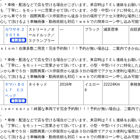
）＊車検・配送などで店を空ける場合がございます。来店時はＴＥＬ連絡をお願い
も「丁寧に」をモットーに営業させて頂いています。小型・中型バイクに特化した
ンから車で５分・国際興業バス停留所から徒歩３分の場所でアクセス便利な場所に
心して頂けるよう車輛画像・動画依頼も対応！ｗｅｂでの簡単ローン申し込み可能
カワサキ ２
ストリート／オ
―
ブラック
減算歴車
自賠
５０ＴＲ
ールドルック／
スクランブラー
ｓｔｏｍ！在庫多数ご用意！完全予約制！！！予約が無い場合は、ご案内できかね
）＊車検・配送などで店を空ける場合がございます。来店時はＴＥＬ連絡をお願い
も「丁寧に」をモットーに営業させて頂いています。小型・中型バイクに特化した
ンから車で５分・国際興業バス停留所から徒歩３分の場所でアクセス便利な場所に
心して頂けるよう車輛画像・動画依頼も対応！ｗｅｂでの簡単ローン申し込み可能
ヤマハ ＢＯ
ネイキッド
2016年
イエロー
22224Km
車検
ＬＴ Ｃス
II
ペック
ｉｖｅｒｓａｒｙ！綺麗な車両です完全予約制！！！予約が無い場合は、ご案内で
。
）＊車検・配送などで店を空ける場合がございます。来店時はＴＥＬ連絡をお願い
も「丁寧に」をモットーに営業させて頂いています。小型・中型バイクに特化した
ンから車で５分・国際興業バス停留所から徒歩３分の場所でアクセス便利な場所に
心して頂けるよう車輛画像・動画依頼も対応！ｗｅｂでの簡単ローン申し込み可能