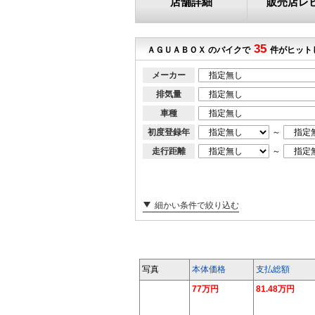
店舗詳細
販売店レ
35
ＡＧＵＡＢＯＸ のバイクで
件がヒット
メーカー
排気量
車種
初度登録年
～
走行距離
～
細かい条件で絞り込む
写真
本体価格
支払総額
77万円
81.48万円