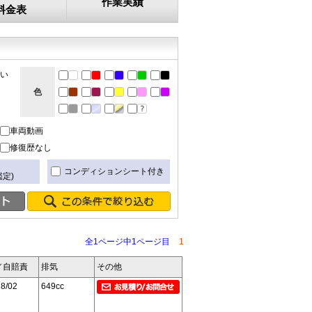
作業実績
料金表
ない
色
車両動画
修復歴なし
き
コンディションシート付き
定)
全1ページ中1ページ目
1
／自賠責
排気
その他
8/02
649cc