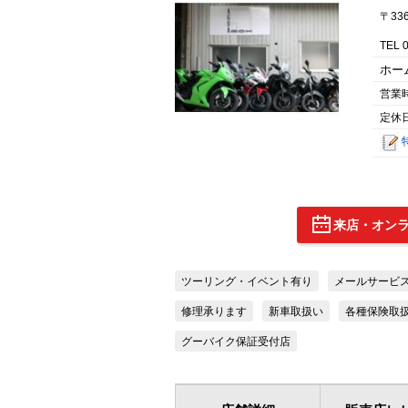
〒33
TEL 
ホー
営業
定休
来店・オン
ツーリング・イベント有り
メールサービ
修理承ります
新車取扱い
各種保険取
グーバイク保証受付店