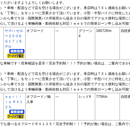
くださいますようよろしくお願いします。
）＊車検・配送などで店を空ける場合がございます。来店時はＴＥＬ連絡をお願い
も「丁寧に」をモットーに営業させて頂いています。小型・中型バイクに特化した
ンから車で５分・国際興業バス停留所から徒歩３分の場所でアクセス便利な場所に
心して頂けるよう車輛画像・動画依頼も対応！ｗｅｂでの簡単ローン申し込み可能
ヤマハ セロ
オフロード
―
グリーン
18072Km
自賠
ー２５０Ｄ
II
Ｇ１７Ｊモ
デル
な車輌です！現車確認を是非！完全予約制！！！予約が無い場合は、ご案内できか
）＊車検・配送などで店を空ける場合がございます。来店時はＴＥＬ連絡をお願い
も「丁寧に」をモットーに営業させて頂いています。小型・中型バイクに特化した
ンから車で５分・国際興業バス停留所から徒歩３分の場所でアクセス便利な場所に
心して頂けるよう車輛画像・動画依頼も対応！ｗｅｂでの簡単ローン申し込み可能
ａｐｒｉｌ
オフロード／輸
―
レッドII
775Km
自賠
ｉａ ＲＸ１
入車
２５
でも遊べるオフロードＲＸ１２５！完全予約制！！！予約が無い場合は、ご案内で
。