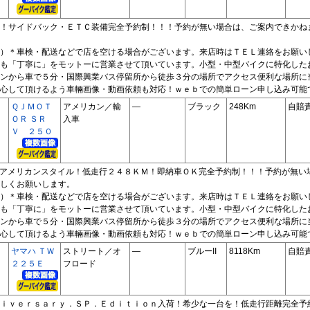
！サイドバック・ＥＴＣ装備完全予約制！！！予約が無い場合は、ご案内できかね
）＊車検・配送などで店を空ける場合がございます。来店時はＴＥＬ連絡をお願い
も「丁寧に」をモットーに営業させて頂いています。小型・中型バイクに特化した
ンから車で５分・国際興業バス停留所から徒歩３分の場所でアクセス便利な場所に
心して頂けるよう車輛画像・動画依頼も対応！ｗｅｂでの簡単ローン申し込み可能
ＱＪＭＯＴ
アメリカン／輸
―
ブラック
248Km
自賠
ＯＲ ＳＲ
入車
Ｖ ２５０
アメリカンスタイル！低走行２４８ＫＭ！即納車ＯＫ完全予約制！！！予約が無い
しくお願いします。
）＊車検・配送などで店を空ける場合がございます。来店時はＴＥＬ連絡をお願い
も「丁寧に」をモットーに営業させて頂いています。小型・中型バイクに特化した
ンから車で５分・国際興業バス停留所から徒歩３分の場所でアクセス便利な場所に
心して頂けるよう車輛画像・動画依頼も対応！ｗｅｂでの簡単ローン申し込み可能
ヤマハ ＴＷ
ストリート／オ
―
ブルーII
8118Km
自賠
２２５Ｅ
フロード
ｉｖｅｒｓａｒｙ．ＳＰ．Ｅｄｉｔｉｏｎ入荷！希少な一台を！低走行距離完全予