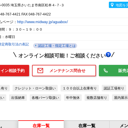
6-0035 埼玉県さいたま市南区松本４-７-３
地図を
048-767-4421 FAX 048-767-4422
ムページ：
http://www.midway.jp/aguabox/
時間：９：３０～１９：００
日：水曜日
特定商取引法の表記
認証工場・指定工場とは
オンライン相談可能！ご相談ください
ライン相談予約
メンテナンス問合せ
販売
ス有り
クレジット・ローン取扱い
１００台以上在庫有り
認証工場有り
扱い
出張納車
各種パーツ取扱い
年中無休
複数店舗有り
屋内展示
在庫一覧
在庫一覧
メ