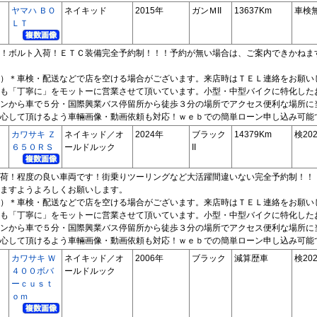
ヤマハ ＢＯ
ネイキッド
2015年
ガンＭII
13637Km
車検
ＬＴ
！ボルト入荷！ＥＴＣ装備完全予約制！！！予約が無い場合は、ご案内できかねま
）＊車検・配送などで店を空ける場合がございます。来店時はＴＥＬ連絡をお願い
も「丁寧に」をモットーに営業させて頂いています。小型・中型バイクに特化した
ンから車で５分・国際興業バス停留所から徒歩３分の場所でアクセス便利な場所に
心して頂けるよう車輛画像・動画依頼も対応！ｗｅｂでの簡単ローン申し込み可能
カワサキ Ｚ
ネイキッド／オ
2024年
ブラック
14379Km
検202
６５０ＲＳ
ールドルック
II
荷！程度の良い車両です！街乗りツーリングなど大活躍間違いない完全予約制！！
ますようよろしくお願いします。
）＊車検・配送などで店を空ける場合がございます。来店時はＴＥＬ連絡をお願い
も「丁寧に」をモットーに営業させて頂いています。小型・中型バイクに特化した
ンから車で５分・国際興業バス停留所から徒歩３分の場所でアクセス便利な場所に
心して頂けるよう車輛画像・動画依頼も対応！ｗｅｂでの簡単ローン申し込み可能
カワサキ Ｗ
ネイキッド／オ
2006年
ブラック
減算歴車
検202
４００ボバ
ールドルック
ーｃｕｓｔ
ｏｍ