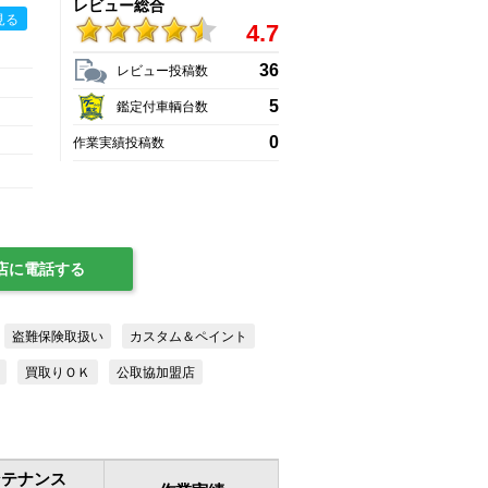
レビュー総合
見る
4.7
36
レビュー投稿数
5
鑑定付車輌台数
0
作業実績投稿数
店に電話する
盗難保険取扱い
カスタム＆ペイント
買取りＯＫ
公取協加盟店
ンテナンス