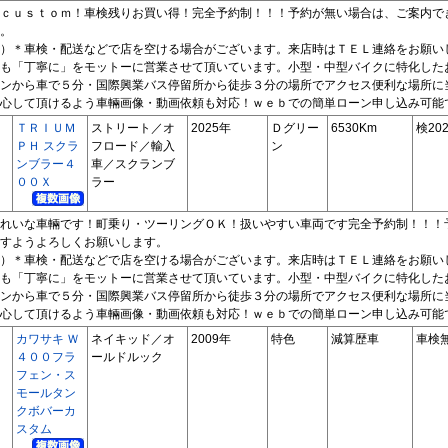
ｃｕｓｔｏｍ！車検残りお買い得！完全予約制！！！予約が無い場合は、ご案内で
。
）＊車検・配送などで店を空ける場合がございます。来店時はＴＥＬ連絡をお願い
も「丁寧に」をモットーに営業させて頂いています。小型・中型バイクに特化した
ンから車で５分・国際興業バス停留所から徒歩３分の場所でアクセス便利な場所に
心して頂けるよう車輛画像・動画依頼も対応！ｗｅｂでの簡単ローン申し込み可能
ＴＲＩＵＭ
ストリート／オ
2025年
Ｄグリー
6530Km
検202
ＰＨ スクラ
フロード／輸入
ン
ンブラー４
車／スクランブ
００Ｘ
ラー
れいな車輛です！町乗り・ツーリングＯＫ！扱いやすい車両です完全予約制！！！
すようよろしくお願いします。
）＊車検・配送などで店を空ける場合がございます。来店時はＴＥＬ連絡をお願い
も「丁寧に」をモットーに営業させて頂いています。小型・中型バイクに特化した
ンから車で５分・国際興業バス停留所から徒歩３分の場所でアクセス便利な場所に
心して頂けるよう車輛画像・動画依頼も対応！ｗｅｂでの簡単ローン申し込み可能
カワサキ Ｗ
ネイキッド／オ
2009年
特色
減算歴車
車検
４００フラ
ールドルック
フェン・ス
モールタン
クボバーカ
スタム