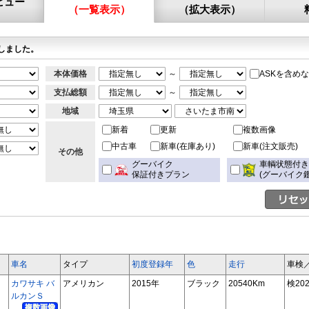
ビュー
（一覧表示）
（拡大表示）
しました。
本体価格
～
ASKを含め
支払総額
～
地域
新着
更新
複数画像
中古車
新車(在庫あり)
新車(注文販売)
その他
グーバイク
車輌状態付
保証付きプラン
(グーバイク鑑
車名
タイプ
初度登録年
色
走行
車検
カワサキ バ
アメリカン
2015年
ブラック
20540Km
検202
ルカンＳ