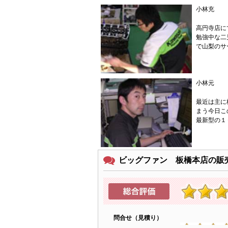
小林充
高円寺店に
勉強中な二
で山梨のサ
小林元
最近は主に
まう今日こ
最新型の１
ビッグファン 板橋本店の販
問合せ（見積り）