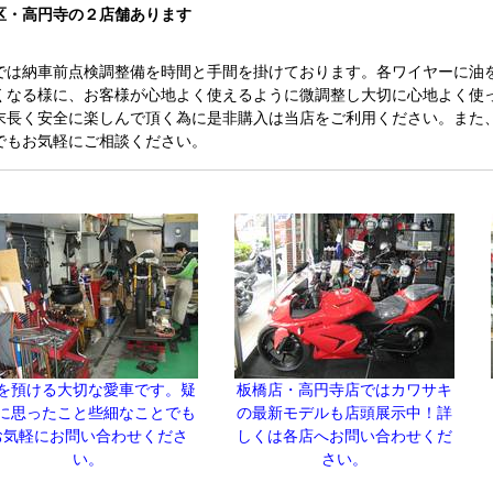
区・高円寺の２店舗あります
では納車前点検調整備を時間と手間を掛けております。各ワイヤーに油
くなる様に、お客様が心地よく使えるように微調整し大切に心地よく使
末長く安全に楽しんで頂く為に是非購入は当店をご利用ください。また
でもお気軽にご相談ください。
を預ける大切な愛車です。疑
板橋店・高円寺店ではカワサキ
に思ったこと些細なことでも
の最新モデルも店頭展示中！詳
お気軽にお問い合わせくださ
しくは各店へお問い合わせくだ
い。
さい。