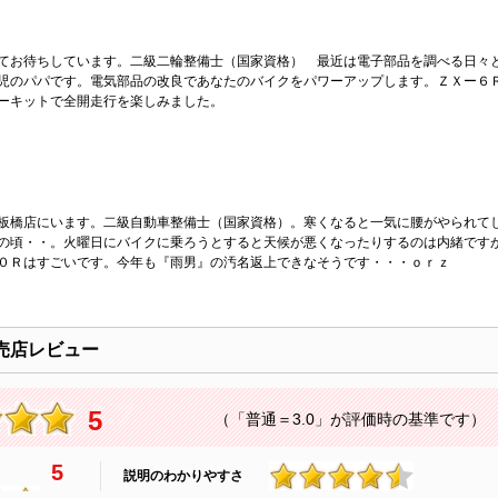
てお待ちしています。二級二輪整備士（国家資格） 最近は電子部品を調べる日々
児のパパです。電気部品の改良であなたのバイクをパワーアップします。ＺＸー６
ーキットで全開走行を楽しみました。
板橋店にいます。二級自動車整備士（国家資格）。寒くなると一気に腰がやられて
の頃・・。火曜日にバイクに乗ろうとすると天候が悪くなったりするのは内緒です
０Ｒはすごいです。今年も『雨男』の汚名返上できなそうです・・・ｏｒｚ
売店レビュー
5
（「普通＝3.0」が評価時の基準です）
5
説明のわかりやすさ