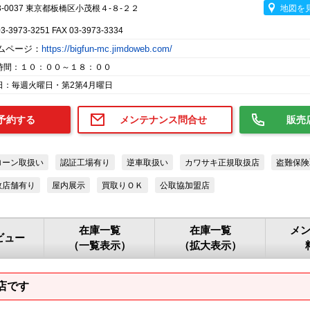
3-0037 東京都板橋区小茂根４-８-２２
地図を
03-3973-3251 FAX 03-3973-3334
ムページ：
https://bigfun-mc.jimdoweb.com/
時間：１０：００～１８：００
日：毎週火曜日・第2第4月曜日
予約する
メンテナンス問合せ
販売
ローン取扱い
認証工場有り
逆車取扱い
カワサキ正規取扱店
盗難保険
数店舗有り
屋内展示
買取りＯＫ
公取協加盟店
在庫一覧
在庫一覧
メ
ビュー
（一覧表示）
（拡大表示）
店です