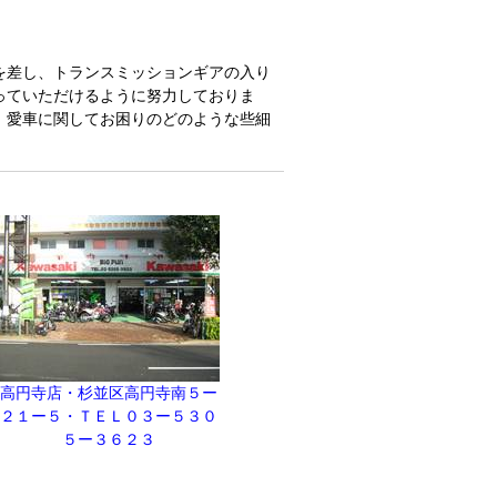
を差し、トランスミッションギアの入り
っていただけるように努力しておりま
、愛車に関してお困りのどのような些細
高円寺店・杉並区高円寺南５ー
２１ー５・ＴＥＬ０３ー５３０
５ー３６２３