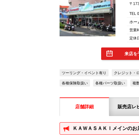
〒17
TEL 
ホー
営業
定休
来店を
ツーリング・イベント有り
クレジット・
各種保険取扱い
各種パーツ取扱い
複
店舗詳細
販売店レ
ＫＡＷＡＳＡＫＩメインのお