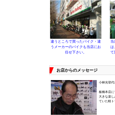
違うところで買ったバイク・違
当
うメーカーのバイクも当店にお
は
任せ下さい。
て
お店からのメッセージ
小林光登代
板橋本店に
大きな楽し
ていた軽ト