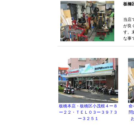
板橋
当店
が良
す。
な事
板橋本店・板橋区小茂根４ー８
命
ー２２・ＴＥＬ０３ー３９７３
問
ー３２５１