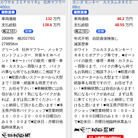
カワサキ ＺＥＰＨＹＲχ 社外マフラー
ホンダ モンキー カスタム８８ＣＣ
400cc
88cc
車両価格
132
万円
車両価格
46.2
万円
支払総額
138.6
万円
支払総額
48.55
万円
2009年 検2027/01
年式不明 自賠責保険無し
27985Km
減算歴車
グリーンII 社外マフラー、メッキフ
ホワイト フルカスタムモンキー！
ロントフェンダー、外装ＮＥＷペイ
８８ＣＣボアアップ車です。■オート
ント！■オートバイの販売・修理・車
バイの販売・修理・車検・カスタム
検・カスタム～買取りまで、バイク
～買取りまで、バイクの事なら何で
の事なら何でもお気軽にご相談下さ
もお気軽にご相談下さい！■程度の良
い！■程度の良いスクーターから大型
いスクーターから大型まで！旧車・
まで！旧車・絶版車も得意ですの
絶版車も得意ですので、お任せ下さ
で、お任せ下さい！■車輌状態には自
い！■車輌状態には自信があります！
信があります！気になるバイクがあ
気になるバイクがあれば、まずは見
れば、まずは見に来てください！き
に来てください！きっと納得して頂
っと納得して頂けると思います！■埼
けると思います！■埼玉県戸田市バイ
玉県戸田市バイクショップ■営業時間
クショップ■営業時間１０：００～２
１０：００～２０：００※日曜日の
０：００※日曜日のみ１９：００ま
み１９：００まで■定休日：月曜日他
で■定休日：月曜日他臨時休業あり
臨時休業あり