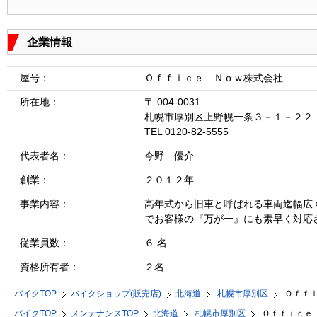
企業情報
屋号：
Ｏｆｆｉｃｅ Ｎｏｗ株式会社
所在地：
〒 004-0031
札幌市厚別区上野幌一条３－１－２２
TEL 0120-82-5555
代表者名：
今野 優介
創業：
２０１２年
事業内容：
高年式から旧車と呼ばれる車両迄幅広
でお客様の『万が一』にも素早く対応
従業員数：
６ 名
資格所有者：
２名
バイクTOP
バイクショップ(販売店)
北海道
札幌市厚別区
Ｏｆｆ
バイクTOP
メンテナンスTOP
北海道
札幌市厚別区
Ｏｆｆｉｃｅ