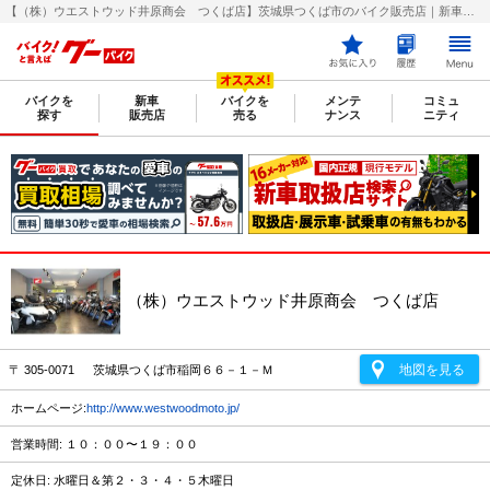
【（株）ウエストウッド井原商会 つくば店】茨城県つくば市のバイク販売店｜新車・中古バイクなら【グーバイク(GooBike)】
バイクを
新車
バイクを
メンテ
コミュ
探す
販売店
売る
ナンス
ニティ
（株）ウエストウッド井原商会 つくば店
地図を見る
〒 305-0071 茨城県つくば市稲岡６６－１－Ｍ
ホームページ:
http://www.westwoodmoto.jp/
営業時間: １０：００〜１９：００
定休日: 水曜日＆第２・３・４・５木曜日