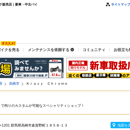
ク販売店｜新車・中古バイ
サイトマッ
バイクを売る
メンテナンスを依頼する
コミュニティ
お役立ち
県
高崎市
Ｋｒａｚｙ Ｃｈｒｏｍｅ
まで拘りのカスタムが可能なスペシャリティショップ！
0-1201 群馬県高崎市倉賀野町１８５８-１３
地図を