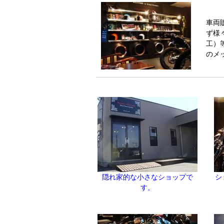
車両
ず様
工）
のメ
隠れ家的な小さなショップで
シ
す。