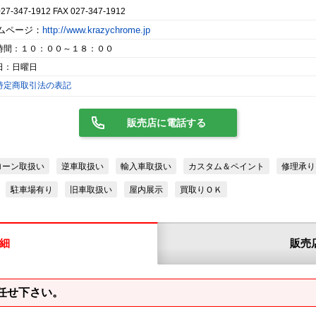
027-347-1912 FAX 027-347-1912
ムページ：
http://www.krazychrome.jp
時間：１０：００～１８：００
日：日曜日
特定商取引法の表記
販売店に電話する
ローン取扱い
逆車取扱い
輸入車取扱い
カスタム＆ペイント
修理承り
駐車場有り
旧車取扱い
屋内展示
買取りＯＫ
細
販売
任せ下さい。