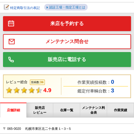
認証工場・指定工場とは
特定商取引法の表記
来店を予約する
メンテナンス問合せ
販売店に電話する
0
レビュー総合
作業実績投稿数：
36
投稿数:
4.9
3
鑑定付車輌台数：
販売店
メンテナンス料
店舗詳細
在庫一覧
作業実績
レビュー
金表
〒 065-0020 札幌市東区北二十条東１−３−５