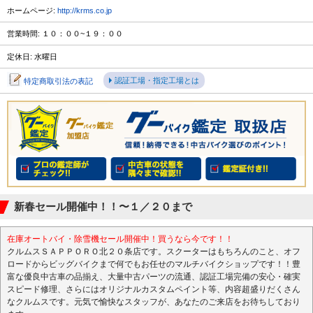
ホームページ:
http://krms.co.jp
営業時間: １０：００~１９：００
定休日: 水曜日
認証工場・指定工場とは
特定商取引法の表記
新春セール開催中！！〜１／２０まで
在庫オートバイ・除雪機セール開催中！買うなら今です！！
クルムスＳＡＰＰＯＲＯ北２０条店です。スクーターはもちろんのこと、オフ
ロードからビッグバイクまで何でもお任せのマルチバイクショップです！！豊
富な優良中古車の品揃え、大量中古パーツの流通、認証工場完備の安心・確実
スピード修理、さらにはオリジナルカスタムペイント等、内容超盛りだくさん
なクルムスです。元気で愉快なスタッフが、あなたのご来店をお待ちしており