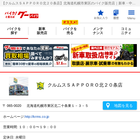
【クルムスＳＡＰＰＯＲＯ北２０条店】北海道札幌市東区のバイク販売店｜新車・中古バイクなら【グーバイク(GooBike)】
バイクを
新車
バイクを
メンテ
コミュ
探す
販売店
売る
ナンス
ニティ
クルムスＳＡＰＰＯＲＯ北２０条店
地図を見る
〒 065-0020 北海道札幌市東区北二十条東１－３－５
ホームページ:
http://krms.co.jp
営業時間: １０：００〜１９：００
定休日: 水曜日