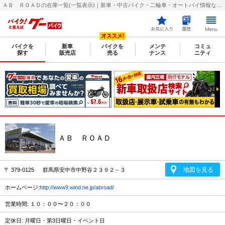
ＡＢ ＲＯＡＤの在庫一覧(一覧表示)｜新車・中古バイク・二輪車・オートバイ情報なら【グーバイク(GooBike)】
バイクを
新車
バイクを
メンテ
コミュ
探す
販売店
売る
ナンス
ニティ
ＡＢ ＲＯＡＤ
地図を見る
〒 379-0125 群馬県安中市中野谷２３９２－３
ホームページ:
http://www9.wind.ne.jp/abroad/
営業時間: １０：００〜２０：００
定休日: 月曜日・第3日曜日・イベント日