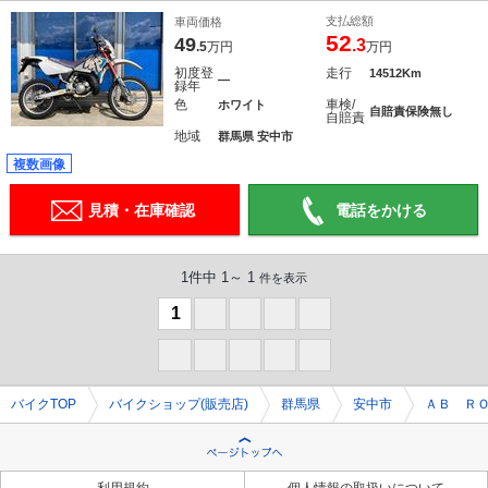
支払総額
車両価格
52
49
.3
.5
万円
万円
初度登
走行
14512Km
―
録年
色
車検/
ホワイト
自賠責保険無し
自賠責
地域
群馬県 安中市
複数画像
見積・在庫確認
電話をかける
1件中 1～ 1
件を表示
1
0
0
0
0
0
0
0
0
0
バイクTOP
バイクショップ(販売店)
群馬県
安中市
ＡＢ Ｒ