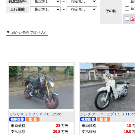
初度登録年
～
新
新
走行距離
～
その他
細かい条件で絞り込む
カワサキ Ｚ１２５ＰＲＯ 125cc
ホンダ スーパーカブ１１０ 110c
車両価格
28
万円
車両価格
18
支払総額
30.8
万円
支払総額
19.8