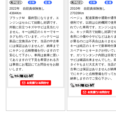
2022年 自賠責保険無し
2010年 自賠責保険無し
4384Km
27028Km
ブラックＭ 最終型になります。エ
ベージュ 配達業務や通勤や通
ンジンはセルにて始動し好調です。
便利です。以前は公的機関で使
外観に目立つキズやサビは見当たり
れていた車両です。エンジンは
ません。キーは純正の１キーでキー
ル、キック両方で始動し好調で
タグも付いています。バッテリーは
各所に小傷や小サビなどはあり
新品に交換済みです。当店の中古車
が乗るのには不具合はありませ
には保証はありませんが、納車まで
キーは純正の１キーで新車時付
にキチンと点検整備を行いますので
スペアキーとキータグが付いて
安心して下さい。車両は倉庫に置い
す。ガソリンタンク内部は目視
てありますので下見を希望される方
サビは確認出来ませんでした。
は事前にお電話にてお問合せをお願
タイヤもまだ大丈夫です。当店
いします。
古車には保証はありませんが納
でにキチンと点検整備を行って
納車しますのでご安心下さい。