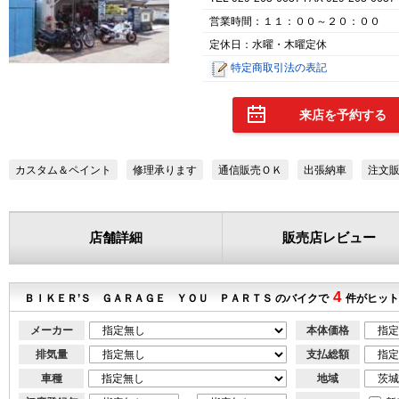
営業時間：１１：００～２０：００
定休日：水曜・木曜定休
特定商取引法の表記
来店を予約する
カスタム＆ペイント
修理承ります
通信販売ＯＫ
出張納車
注文
店舗詳細
販売店レビュー
4
ＢＩＫＥＲ’Ｓ ＧＡＲＡＧＥ ＹＯＵ ＰＡＲＴＳ のバイクで
件がヒット
メーカー
本体価格
排気量
支払総額
車種
地域