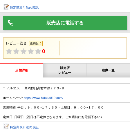
特定商取引法の表記
販売店に電話する
レビュー総合
0
投稿数:
0
販売店
店舗詳細
在庫一覧
レビュー
〒 781-2153 高岡郡日高村本郷２７３−８
ホームページ:
https://www.hidaka819.com/
営業時間: 平日：９：００~１７：３０・土曜日：９：００~１７：００
定休日: 日曜日（祝日は不定休となります。ご来店前にお電話下さい）
特定商取引法の表記