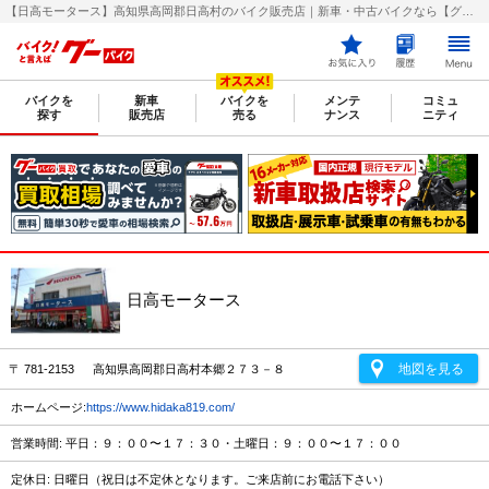
【日高モータース】高知県高岡郡日高村のバイク販売店｜新車・中古バイクなら【グーバイク(GooBike)】
バイクを
新車
バイクを
メンテ
コミュ
探す
販売店
売る
ナンス
ニティ
日高モータース
地図を見る
〒 781-2153 高知県高岡郡日高村本郷２７３－８
ホームページ:
https://www.hidaka819.com/
営業時間: 平日：９：００〜１７：３０・土曜日：９：００〜１７：００
定休日: 日曜日（祝日は不定休となります。ご来店前にお電話下さい）