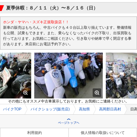
夏季休暇：８／１１（火）〜８／１６（日）
ホンダ・ヤマハ・スズキ正規取扱店！！
新車の販売はもちろん、中古バイクも４０台以上取り揃えています。整備情報
も公開、試乗もできます。また、乗らなくなったバイクの下取り、出張買取も
行っております。お気軽にご相談ください。引き取りや納車で早く閉店する事
があります。来店前にお電話予約下さい。
その他にもオススメ中古車展示しております。お気軽にご連絡ください。
バイクTOP
バイクショップ(販売店)
高知県
高岡郡日高村
日
利用規約
個人情報の取扱いについて