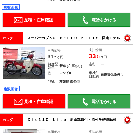
複数画像
見積・在庫確認
電話をかける
スーパーカブ５０ ＨＥＬＬＯ ＫＩＴＴＹ 限定モデル
ホンダ
支払総額
車両価格
33
31
.5
.5
万円
万円
初度登
走行
―
新車 (在庫あり)
録年
色
車検/
レッドII
自賠責保険無し
自賠責
地域
愛媛県 西条市
複数画像
見積・在庫確認
電話をかける
Ｄｉｏ１１０ Ｌｉｔｅ 新基準原付・原付免許運転可
ホンダ
支払総額
車両価格