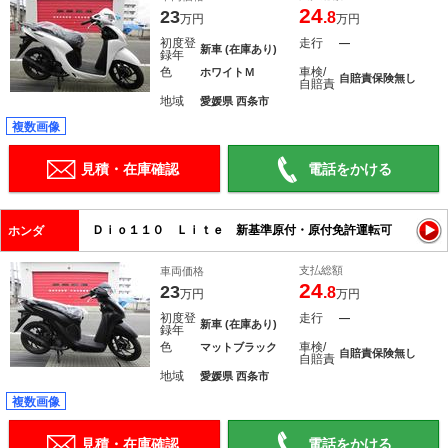
24
23
.8
万円
万円
初度登
走行
―
新車 (在庫あり)
録年
色
車検/
ホワイトＭ
自賠責保険無し
自賠責
地域
愛媛県 西条市
複数画像
見積・在庫確認
電話をかける
Ｄｉｏ１１０ Ｌｉｔｅ 新基準原付・原付免許運転可
ホンダ
支払総額
車両価格
24
23
.8
万円
万円
初度登
走行
―
新車 (在庫あり)
録年
色
車検/
マットブラック
自賠責保険無し
自賠責
地域
愛媛県 西条市
複数画像
見積・在庫確認
電話をかける