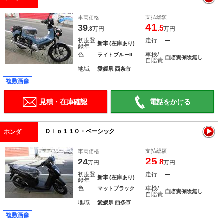
支払総額
車両価格
41
39
.5
.8
万円
万円
初度登
走行
―
新車 (在庫あり)
録年
色
車検/
ライトブルーII
自賠責保険無し
自賠責
地域
愛媛県 西条市
複数画像
見積・在庫確認
電話をかける
Ｄｉｏ１１０・ベーシック
ホンダ
支払総額
車両価格
25
24
.8
万円
万円
初度登
走行
―
新車 (在庫あり)
録年
色
車検/
マットブラック
自賠責保険無し
自賠責
地域
愛媛県 西条市
複数画像