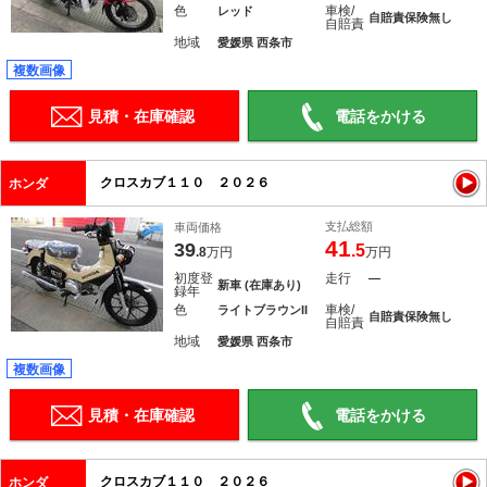
色
車検/
レッド
自賠責保険無し
自賠責
地域
愛媛県 西条市
複数画像
見積・在庫確認
電話をかける
クロスカブ１１０ ２０２６
ホンダ
支払総額
車両価格
41
39
.5
.8
万円
万円
初度登
走行
―
新車 (在庫あり)
録年
色
車検/
ライトブラウンII
自賠責保険無し
自賠責
地域
愛媛県 西条市
複数画像
見積・在庫確認
電話をかける
クロスカブ１１０ ２０２６
ホンダ