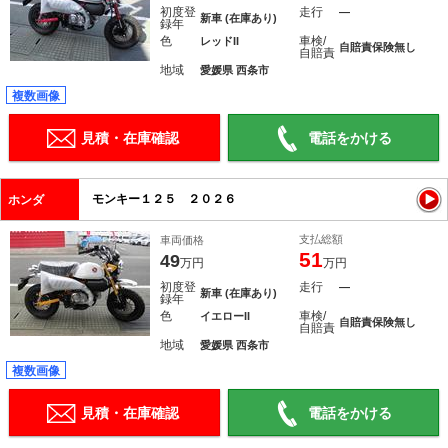
初度登
走行
―
新車 (在庫あり)
録年
色
車検/
レッドII
自賠責保険無し
自賠責
地域
愛媛県 西条市
複数画像
見積・在庫確認
電話をかける
モンキー１２５ ２０２６
ホンダ
支払総額
車両価格
51
49
万円
万円
初度登
走行
―
新車 (在庫あり)
録年
色
車検/
イエローII
自賠責保険無し
自賠責
地域
愛媛県 西条市
複数画像
見積・在庫確認
電話をかける