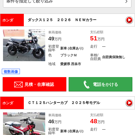
条件を指定して絞り込み
ダックス１２５ ２０２６ ＮＥＷカラー
ホンダ
支払総額
車両価格
51
49
万円
万円
初度登
走行
―
新車 (在庫あり)
録年
色
車検/
ブラックＭ
自賠責保険無し
自賠責
地域
愛媛県 西条市
複数画像
見積・在庫確認
電話をかける
ＣＴ１２５ハンターカブ ２０２５年モデル
ホンダ
支払総額
車両価格
48
46
万円
万円
初度登
走行
―
新車 (在庫あり)
録年