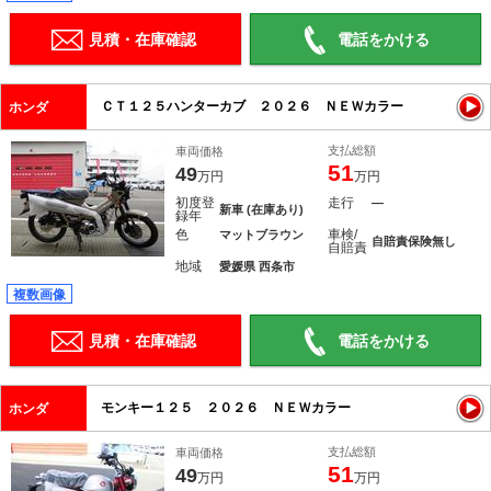
見積・在庫確認
電話をかける
ＣＴ１２５ハンターカブ ２０２６ ＮＥＷカラー
ホンダ
支払総額
車両価格
51
49
万円
万円
初度登
走行
―
新車 (在庫あり)
録年
色
車検/
マットブラウン
自賠責保険無し
自賠責
地域
愛媛県 西条市
複数画像
見積・在庫確認
電話をかける
モンキー１２５ ２０２６ ＮＥＷカラー
ホンダ
支払総額
車両価格
51
49
万円
万円