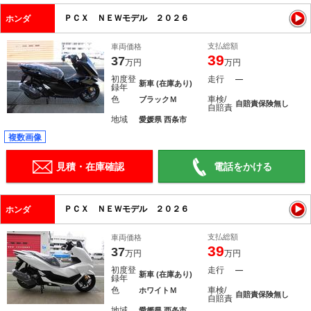
ＰＣＸ ＮＥＷモデル ２０２６
ホンダ
支払総額
車両価格
39
37
万円
万円
初度登
走行
―
新車 (在庫あり)
録年
色
車検/
ブラックＭ
自賠責保険無し
自賠責
地域
愛媛県 西条市
複数画像
見積・在庫確認
電話をかける
ＰＣＸ ＮＥＷモデル ２０２６
ホンダ
支払総額
車両価格
39
37
万円
万円
初度登
走行
―
新車 (在庫あり)
録年
色
車検/
ホワイトＭ
自賠責保険無し
自賠責
地域
愛媛県 西条市