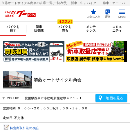
加藤オートサイクル商会の在庫一覧(一覧表示)｜新車・中古バイク・二輪車・オートバイ情報なら【グーバイク(GooBike)】
バイクを
新車
バイクを
メンテ
コミュ
探す
販売店
売る
ナンス
ニティ
加藤オートサイクル商会
地図を見る
〒 799-1101 愛媛県西条市小松町新屋敷甲４７１－１
営業時間: ９：００〜２０：００日祝９：００〜１８：００
定休日: 不定休
特定商取引法の表記