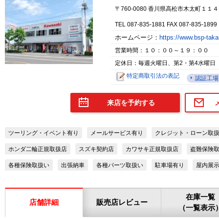
〒760-0080 香川県高松市木太町１１４
TEL 087-835-1881 FAX 087-835-1899
ホームページ：
https://www.bsp-ta
営業時間：１０：００～１９：００
定休日：毎週火曜日、第2・第4水曜日
特定商取引法の表記
認証工場
来店を予約する
ツーリング・イベント有り
メールサービス有り
クレジット・ローン取
ホンダ二輪正規取扱店
スズキ契約店
カワサキ正規取扱店
盗難保険
各種保険取扱い
出張納車
各種パーツ取扱い
駐車場有り
屋内展
在庫一覧
店舗詳細
販売店レビュー
（一覧表示