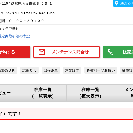
0-1107 愛知県あま市森６-２９-１
地図を
070-8578-9119 FAX 052-433-1266
時間：９：００～２０：００
日：年中無休
特定商取引法の表記
予約する
メンテナンス問合せ
販売
信販売ＯＫ
試乗ＯＫ
出張納車
注文販売
各種パーツ取扱い
駐車場
在庫一覧
在庫一覧
メ
ビュー
（一覧表示）
（拡大表示）
イ）です！