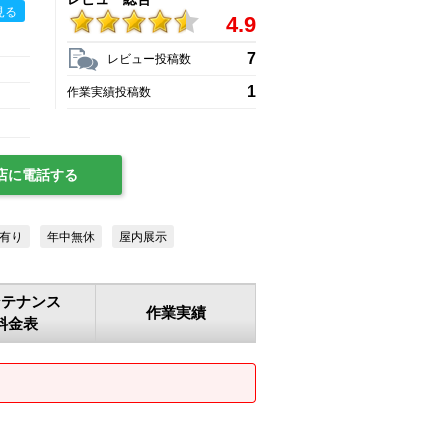
見る
4.9
7
レビュー投稿数
1
作業実績投稿数
店に電話する
有り
年中無休
屋内展示
ンテナンス
作業実績
料金表