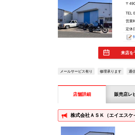
〒49
TEL 
営業
定休
来店を
メールサービス有り
修理承ります
通
店舗詳細
販売店レ
株式会社ＡＳＫ（エイエスケ