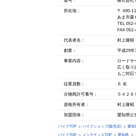
屋号：
株式会社
所在地：
〒 490-1
あま市森
TEL 052-
FAX 052-
代表者名：
村上隆昭
創業：
平成29年
事業内容：
ロードサ
広く取り
もご対応
従業員数：
６ 名
古物商許可番号：
５４２６
資格所有者：
村上隆昭
加盟団体：
愛知県公
バイクTOP
バイクショップ(販売店)
愛知
バイクTOP
メンテナンスTOP
愛知県