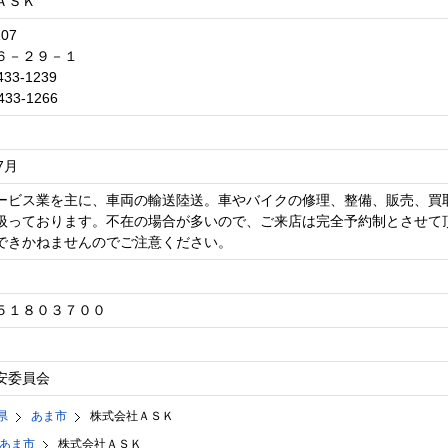
ＡＳＫ
107
６－２９－１
433-1239
433-1266
7月
ービス業を主に、車両の輸送陸送。車やバイクの修理、整備、販売、買
扱っております。不在の場合が多いので、ご来店は完全予約制とさせて
できかねませんのでご注意ください。
５１８０３７００
安委員会
県
あま市
株式会社ＡＳＫ
あま市
株式会社ＡＳＫ