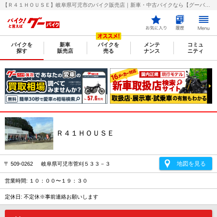
【Ｒ４１ＨＯＵＳＥ】岐阜県可児市のバイク販売店｜新車・中古バイクなら【グーバイク(GooBike)】
バイクを
新車
バイクを
メンテ
コミュ
探す
販売店
売る
ナンス
ニティ
Ｒ４１ＨＯＵＳＥ
地図を見る
〒 509-0262 岐阜県可児市菅刈５３３－３
営業時間: １０：００〜１９：３０
定休日: 不定休※事前連絡お願いします