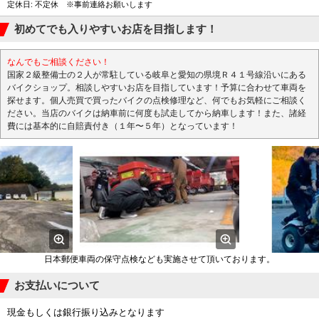
定休日: 不定休 ※事前連絡お願いします
初めてでも入りやすいお店を目指します！
なんでもご相談ください！
国家２級整備士の２人が常駐している岐阜と愛知の県境Ｒ４１号線沿いにある
バイクショップ。相談しやすいお店を目指しています！予算に合わせて車両を
探せます。個人売買で買ったバイクの点検修理など、何でもお気軽にご相談く
ださい。当店のバイクは納車前に何度も試走してから納車します！また、諸経
費には基本的に自賠責付き（１年〜５年）となっています！
日本郵便車両の保守点検なども実施させて頂いております。
お支払いについて
現金もしくは銀行振り込みとなります