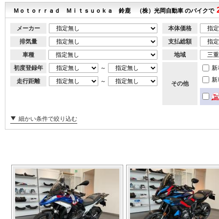
Ｍｏｔｏｒｒａｄ Ｍｉｔｓｕｏｋａ 鈴鹿 （株）光岡自動車 のバイクで
メーカー
本体価格
排気量
支払総額
車種
地域
初度登録年
～
新
新
走行距離
～
その他
細かい条件で絞り込む