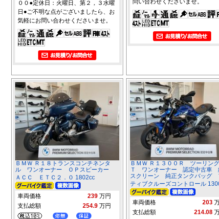
問い合わせくださいませ。
００●定休日：火曜日、第２，３水曜
日●ご不明な点がございましたら、お
気軽にお問い合わせくださいませ。
ＢＭＷ Ｒ１８トランスコンチネンタ
ＢＭＷ Ｒ１３００Ｒ ツーリン
ル ワンオーナー ＯＰスピーカー
Ｔ ワンオーナー 認定中古車 
スクリーン 純正タンクバッグ 
ＡＣＣ ＥＴＣ２．０ 1802cc
ティブクルーズコントロール 1300
車両価格
239
万円
車両価格
203
支払総額
254.9
万円
支払総額
214.08