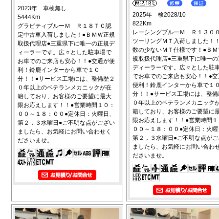
2023年 車検無し
2025年 検2028/10
5444Km
822Km
グラビティブルーＭ Ｒ１８ＴＣ認
レーシングブルーＭ Ｒ１３０
定中古車入荷しました！●ＢＭＷ正規
ツーリングＭＴ入荷しました！
取扱代理店●三重県下に唯一の正規デ
数の少ないＭＴ仕様です！●ＢＭ
ィーラーです。広々とした駐車場で
規取扱代理店●三重県下に唯一の
お車でのご来店も安心！！●交通が便
ディーラーです。広々とした駐
利！鈴鹿インターから車で１０
でお車でのご来店も安心！！●交
分！！●サービス工場には、整備歴２
便利！鈴鹿インターから車で１
０年以上のベテランメカニックが在
分！！●サービス工場には、整備
籍しており、お客様のご要望に最大
０年以上のベテランメカニック
限お応えします！！●営業時間１０：
籍しており、お客様のご要望に
００～１８：００●定休日：火曜日、
限お応えします！！●営業時間１
第２，３水曜日●ご不明な点がござい
００～１８：００●定休日：火曜
ましたら、お気軽にお問い合わせく
第２，３水曜日●ご不明な点がご
ださいませ。
ましたら、お気軽にお問い合わ
ださいませ。