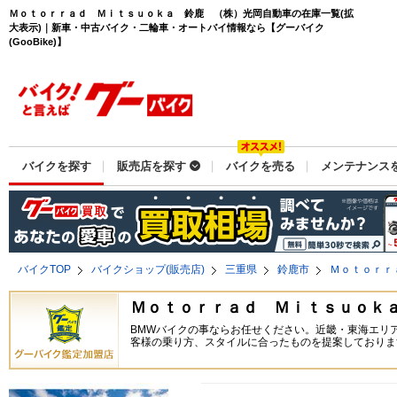
Ｍｏｔｏｒｒａｄ Ｍｉｔｓｕｏｋａ 鈴鹿 （株）光岡自動車の在庫一覧(拡
大表示)｜新車・中古バイク・二輪車・オートバイ情報なら【グーバイク
(GooBike)】
バイクを探す
販売店を探す
バイクを売る
メンテナンス
バイクTOP
バイクショップ(販売店)
三重県
鈴鹿市
Ｍｏｔｏｒｒ
Ｍｏｔｏｒｒａｄ Ｍｉｔｓｕｏｋ
BMWバイクの事ならお任せください。近畿・東海エリ
客様の乗り方、スタイルに合ったものを提案しておりま