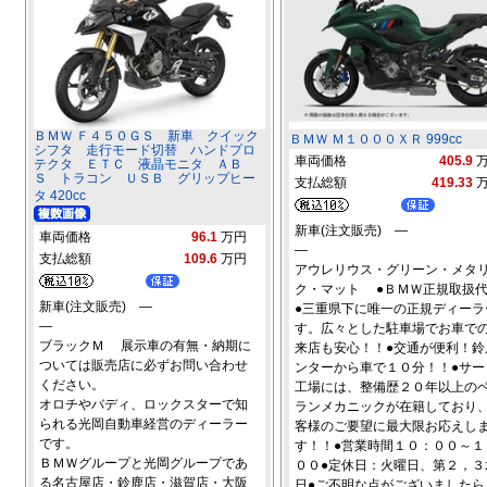
ＢＭＷ Ｆ４５０ＧＳ 新車 クイック
ＢＭＷ Ｍ１０００ＸＲ 999cc
シフタ 走行モード切替 ハンドプロ
車両価格
405.9
テクタ ＥＴＣ 液晶モニタ ＡＢ
Ｓ トラコン ＵＳＢ グリップヒー
支払総額
419.33
タ 420cc
新車(注文販売) ―
車両価格
96.1
万円
―
支払総額
109.6
万円
アウレリウス・グリーン・メタ
ク・マット ●ＢＭＷ正規取扱
新車(注文販売) ―
●三重県下に唯一の正規ディーラ
―
す。広々とした駐車場でお車で
ブラックＭ 展示車の有無・納期に
来店も安心！！●交通が便利！鈴
ついては販売店に必ずお問い合わせ
ンターから車で１０分！！●サー
ください。
工場には、整備歴２０年以上の
オロチやバディ、ロックスターで知
ランメカニックが在籍しており
られる光岡自動車経営のディーラー
客様のご要望に最大限お応えし
です。
す！！●営業時間１０：００～１
ＢＭＷグループと光岡グループであ
００●定休日：火曜日、第２，３
る名古屋店・鈴鹿店・滋賀店・大阪
日●ご不明な点がございましたら