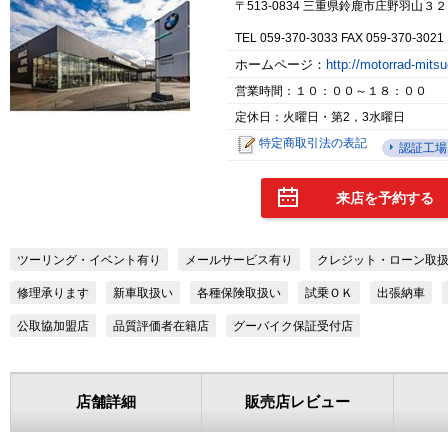
〒513-0834 三重県鈴鹿市庄野羽山３
TEL 059-370-3033 FAX 059‐370‐3021
ホームページ：
http://motorrad-mit
営業時間：１０：００～１８：００
定休日：火曜日・第2，3水曜日
特定商取引法の表記
認証工場
来店を予約する
ツーリング・イベント有り
メールサービス有り
クレジット・ローン取
修理承ります
新車取扱い
各種保険取扱い
試乗ＯＫ
出張納車
公取協加盟店
品質評価者在籍店
グーバイク保証受付店
店舗詳細
販売店レビュー