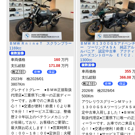
ＢＭＷ ＲｎｉｎｅＴ スクランブラー
ＢＭＷ Ｒ１３００ＧＳアドベン
ー ツーリングＡＳＡ 純正アル
1169cc
ルパニア 認定中古車 アクティ
ルーズコントロール ＥＴＣ２．
車両価格
160
万円
1300cc
支払総額
171.08
万円
車両価格
355
支払総額
366.08
2023年 検2028/01
3807Km
グレナイトグレー ●ＢＭＷ正規取扱
2026年 検2029/04
代理店●三重県下に唯一の正規ディー
500Km
ラーです。お車でのご来店も安
アウレリウスグリーンＭマット
心！！●交通が便利！鈴鹿ＩＣより車
１３００ＧＳＡツーリングＡＳ
で８分！！●サービス工場には、整備
定中古車入荷しました！●ＢＭＷ
歴２０年以上のベテランメカニック
取扱代理店●三重県下に唯一の正
が在籍しており、お客様のご要望に
ィーラーです。お車でのご来店
最大限お応えします！！●営業時間１
心！！●交通が便利！鈴鹿ＩＣよ
０：００～１８：００●定休日：火曜
で８分！！●サービス工場には、