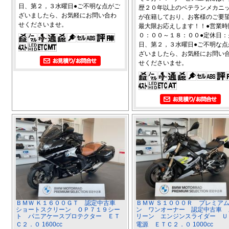
日、第２，３水曜日●ご不明な点がご
歴２０年以上のベテランメカニ
ざいましたら、お気軽にお問い合わ
が在籍しており、お客様のご要
せくださいませ。
最大限お応えします！！●営業時
０：００～１８：００●定休日：
日、第２，３水曜日●ご不明な点
ざいましたら、お気軽にお問い
せくださいませ。
ＢＭＷ Ｋ１６００ＧＴ 認定中古車
ＢＭＷ Ｓ１０００Ｒ プレミア
ショートスクリーン ＯＰ７１９シー
ン ワンオーナー 認定中古車 
ト パニアケースプロテクター ＥＴ
リーン エンジンスライダー Ｕ
Ｃ２．０ 1600cc
電源 ＥＴＣ２．０ 1000cc