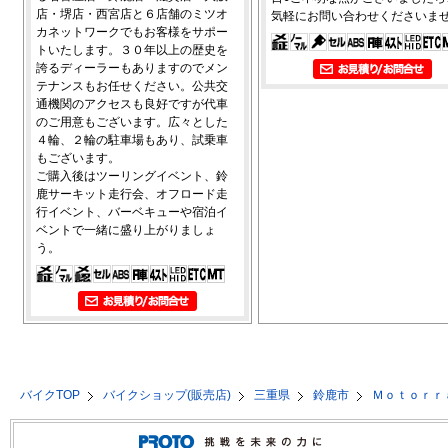
店・堺店・西宮店と６店舗のミツオ
気軽にお問い合わせくださいま
カネットワークでもお客様をサポー
トいたします。３０年以上の歴史を
誇るディーラーもありますのでメン
テナンスもお任せください。公共交
通機関のアクセスも良好ですが代車
のご用意もございます。広々とした
４輪、２輪の駐車場もあり、試乗車
もございます。
ご購入後はツーリングイベント、鈴
鹿サーキット走行会、オフロード走
行イベント、バーベキューや宿泊イ
ベントで一緒に盛り上がりましょ
う。
バイクTOP
バイクショップ(販売店)
三重県
鈴鹿市
Ｍｏｔｏｒｒ