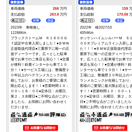
車両価格
268
万円
車両価格
159
支払総額
283.9
万円
支払総額
170.08
2023年 車検無し
2022年 検2027/10
12288Km
4054Km
ブラックストームＭ Ｋ１６００Ｇ
ホッケンハイムシルバーＭ Ｓ
Ｔ認定中古車入荷しました！●ＢＭＷ
００Ｒプレミアムライン入荷し
正規取扱代理店●三重県下に唯一の正
た！！！●ＢＭＷ正規取扱代理店
規ディーラーです。広々とした駐車
重県下に唯一の正規ディーラー
場でお車でのご来店も安心！！●交通
す。広々とした駐車場でお車で
が便利！鈴鹿インターから車で１０
来店も安心！！●交通が便利！鈴
分！！●サービス工場には、整備歴２
ンターから車で１０分！！●サー
０年以上のベテランメカニックが在
工場には、整備歴２０年以上の
籍しており、お客様のご要望に最大
ランメカニックが在籍しており
限お応えします！！●営業時間１０：
客様のご要望に最大限お応えし
００～１８：００●定休日：火曜日、
す！！●営業時間１０：００～１
第２，３水曜日●ご不明な点がござい
００●定休日：火曜日、第２，３
ましたら、お気軽にお問い合わせく
日●ご不明な点がございましたら
ださいませ。
気軽にお問い合わせくださいま