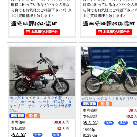
取得に困っているなどバイクの事な
取得に困っているなどバイクの
ら何でもお気軽にご相談下さい♪引き
ら何でもお気軽にご相談下さい♪
上げ買取修理も致します♪
上げ買取修理も致します♪
ホンダ ＤＡＸ５０ ＡＢ２６型 ハン
カワサキ ＫＤＸ１２５ＳＲ 125c
ドル ホイール シート 灯火類 Ｒ
キャリア サス マフラー他社外多数
車両価格
38
50cc
支払総額
40.2
車両価格
39.8
万円
支払総額
42
万円
1999年 ―
8128Km