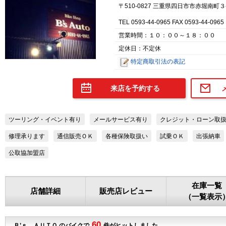
〒510-0827 三重県四日市市赤堀南町３
TEL 0593-44-0965 FAX 0593-44-0965
営業時間：１０：００～１８：００
定休日：不定休
特定商取引法の表記
来店を予約する
ツーリング・イベント有り
メールサービス有り
クレジット・ローン取
修理承ります
通信販売ＯＫ
各種保険取扱い
試乗ＯＫ
出張納車
公取協加盟店
在庫一覧
店舗詳細
販売店レビュー
（一覧表示
60
Ｂ’ｓ ＡＵＴＯ のバイクで
件がヒットしました。