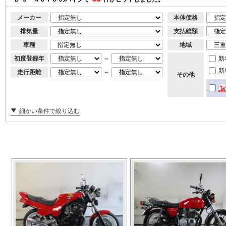
メーカー
本体価格
排気量
支払総額
車種
地域
初度登録年
～
新
新
走行距離
～
その他
細かい条件で絞り込む