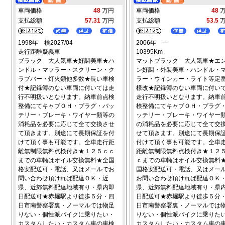
車両価格
48
万円
車両価格
48
支払総額
57.31
万円
支払総額
53.5
1998年 検2027/04
2006年 ―
走行距離疑義車
10395Km
ブラック 大人気車★好調美車★ハ
マットブラック 大人気車★エ
ンドル・マフラー・スクリーン・ク
ン好調・外装美車・ハンドル・
ラブバー・灯火類他多数★長い車検
ラー・ウインカー・ライト等定
付★記録簿のない車両に付いては走
様改★記録簿のない車両に付い
行不明扱いとなります。納車前点検
走行不明扱いとなります。納車
整備にてキャブＯＨ・プラグ・バッ
検整備にてキャブＯＨ・プラグ
テリー・ブレーキ・ワイヤー類等の
ッテリー・ブレーキ・ワイヤー
消耗品を必要に応じて全て交換させ
の消耗品を必要に応じて全て交
て頂きます。別途にて長期保証を付
せて頂きます。別途にて長期保
けて頂く事も可能です。全車走行距
付けて頂く事も可能です。全車
離無制限無料点検付き★１２５ｃｃ
距離無制限無料点検付き★１２
までの車輛はオイル交換無料★全国
ｃまでの車輛はオイル交換無料
格安配送可・電話、又はメールでお
国格安配送可・電話、又はメー
問い合わせ頂ければ配達ＯＫ・近
お問い合わせ頂ければ配達ＯＫ
県、近郊無料配達地域有り・県内即
県、近郊無料配達地域有り・県
日配送可★赤堀駅より徒歩５分・四
日配送可★赤堀駅より徒歩５分
日市南警察署裏・ノーマルでは物足
日市南警察署裏・ノーマルでは
りない・個性派バイクに乗りたい・
りない・個性派バイクに乗りた
カスタムしたい・カスタム車の車検
カスタムしたい・カスタム車の