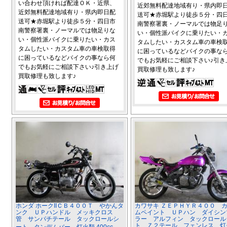
い合わせ頂ければ配達ＯＫ・近県、
近郊無料配達地域有り・県内即
近郊無料配達地域有り・県内即日配
送可★赤堀駅より徒歩５分・四
送可★赤堀駅より徒歩５分・四日市
南警察署裏・ノーマルでは物足
南警察署裏・ノーマルでは物足りな
い・個性派バイクに乗りたい・
い・個性派バイクに乗りたい・カス
タムしたい・カスタム車の車検
タムしたい・カスタム車の車検取得
に困っているなどバイクの事な
に困っているなどバイクの事なら何
でもお気軽にご相談下さい♪引き
でもお気軽にご相談下さい♪引き上げ
買取修理も致します♪
買取修理も致します♪
ホンダ ホークIIＣＢ４００Ｔ やかんタ
カワサキ ＺＥＰＨＹＲ４００ 
ンク ＵＰハンドル メッキクロス
ムペイント ＵＰハン ダイシン
管 サンパチテール タックロールシ
ラー アルフィン タックロール
ト Ｚ２テール フェンレス 灯
ート タンデムバー 灯火類 400cc