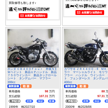
買取修理も致します♪
ホンダ ＣＢ４００Ｆｏｕｒ 外装ＮＥ
カワサキ ＺＲＸ４００－II ＭＫ
Ｗペイント 新品ＵＰハンドル 新品
ラー マーシャルライト モリワ
７５０ウインカー 新品タックロール
フラー ハンドル ウインカー 
シート タンデムバー マフラー
ト フェンダーレス タンデムバ
399cc
400cc
車両価格
98
万円
車両価格
88
支払総額
107.31
万円
支払総額
97.31
1999年 検2027/10
2000年 検2028/06