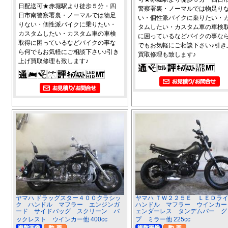
日配送可★赤堀駅より徒歩５分・四
警察署裏・ノーマルでは物足り
日市南警察署裏・ノーマルでは物足
い・個性派バイクに乗りたい・
りない・個性派バイクに乗りたい・
タムしたい・カスタム車の車検
カスタムしたい・カスタム車の車検
に困っているなどバイクの事な
取得に困っているなどバイクの事な
でもお気軽にご相談下さい♪引き
ら何でもお気軽にご相談下さい♪引き
買取修理も致します♪
上げ買取修理も致します♪
ヤマハ ドラッグスター４００クラシッ
ヤマハ ＴＷ２２５Ｅ ＬＥＤ
ク ハンドル マフラー エンジンガ
ハンドル マフラー ウインカー
ード サイドバッグ スクリーン バ
ェンダーレス タンデムバー グ
ックレスト ウインカー他 400cc
プ ミラー他 225cc