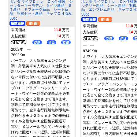
ホンダ ライブＤｉｏ ＺＸ仕様改 シ
ホンダ ライブＤｉｏ ＺＸ仕様
ャッターキーモデル タイヤ新品 Ｂ
ッテリー新品 シート新品 羽根
Ｔ新品 Ｆフォーク新品 シート新
品 エンブレム新品 キャブＯＨ
品 羽根セット新品 キャブＯＨ済み
50cc
50cc
車両価格
11.8
車両価格
11.8
万円
支払総額
14
支払総額
14
万円
― ―
2002年 ―
8749Km
7893Km
ホワイト 大人気車★エンジン
パープル 大人気車★エンジン好
調・外装美車★人気のＺＸ仕様
調・外装美車★人気のＺＸ仕様改★
新品パーツ多数★即納可☆記録
新品パーツ多数★即納可☆記録簿の
ない車両に付いては走行不明扱
ない車両に付いては走行不明扱いと
なります。納車前点検整備にて
なります。納車前点検整備にてキャ
ブＯＨ・プラグ・バッテリー・
ブＯＨ・プラグ・バッテリー・ブレ
ーキ・ワイヤー類等の消耗品を
ーキ・ワイヤー類等の消耗品を必要
に応じて全て交換させて頂きま
に応じて全て交換させて頂きます。
別途にて長期保証を付けて頂く
別途にて長期保証を付けて頂く事も
可能です。全車走行距離無制限
可能です。全車走行距離無制限無料
点検付き★１２５ｃｃまでの車
点検付き★１２５ｃｃまでの車輛は
オイル交換無料★全国格安配送
オイル交換無料★全国格安配送可・
電話、又はメールでお問い合わ
電話、又はメールでお問い合わせ頂
ければ配達ＯＫ・近県、近郊無
ければ配達ＯＫ・近県、近郊無料配
達地域有り・県内即日配送可★