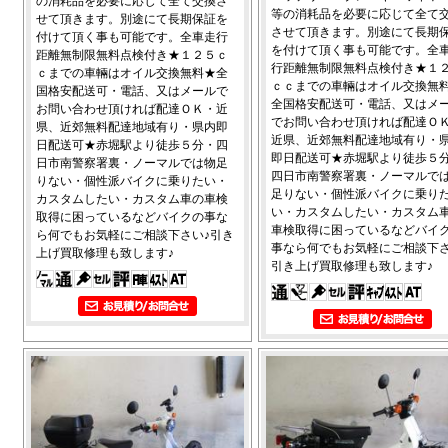
の消耗品を必要に応じて全て交換さ
等の消耗品を必要に応じて全て
せて頂きます。別途にて長期保証を
させて頂きます。別途にて長期
付けて頂く事も可能です。全車走行
を付けて頂く事も可能です。全
距離無制限無料点検付き★１２５ｃ
行距離無制限無料点検付き★１
ｃまでの車輛はオイル交換無料★全
ｃｃまでの車輛はオイル交換無
国格安配送可・電話、又はメールで
全国格安配送可・電話、又はメ
お問い合わせ頂ければ配達ＯＫ・近
でお問い合わせ頂ければ配達Ｏ
県、近郊無料配達地域有り・県内即
近県、近郊無料配達地域有り・
日配送可★赤堀駅より徒歩５分・四
即日配送可★赤堀駅より徒歩５
日市南警察署裏・ノーマルでは物足
四日市南警察署裏・ノーマルで
りない・個性派バイクに乗りたい・
足りない・個性派バイクに乗り
カスタムしたい・カスタム車の車検
い・カスタムしたい・カスタム
取得に困っているなどバイクの事な
車検取得に困っているなどバイ
ら何でもお気軽にご相談下さい♪引き
事なら何でもお気軽にご相談下さ
上げ買取修理も致します♪
引き上げ買取修理も致します♪