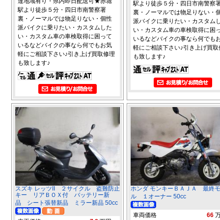
達地域有り・県内即日配送可★赤堀
駅より徒歩５分・四日市南警察
駅より徒歩５分・四日市南警察署
裏・ノーマルでは物足りない・
裏・ノーマルでは物足りない・個性
派バイクに乗りたい・カスタム
派バイクに乗りたい・カスタムした
い・カスタム車の車検取得に困
い・カスタム車の車検取得に困って
いるなどバイクの事なら何でも
いるなどバイクの事なら何でもお気
軽にご相談下さい♪引き上げ買取
軽にご相談下さい♪引き上げ買取修理
も致します♪
も致します♪
スズキ レッツII ２サイクル 盗難防止
ホンダ モンキーＢＡＪＡ 最終
キー リアＢＯＸ付 バッテリー新
ル １オーナー 50cc
品 シート張替新品 ミラー新品 50cc
車両価格
66