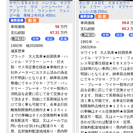
ヤマハ ＳＲ４００ ハンドル マフラ
ホンダ ＪＡＤＥ ＣＢＸカラー
ー シート サス シーシーバー エ
ドル ミラー シート マフラー
アクリ ライト ウインカー フェン
ェンレス他 250cc
ダー他 車検２年付き 400cc
車両価格
59.8
車両価格
58
万円
支払総額
65.3
支払総額
67.31
万円
1991年 ―
1992年 検2028/06
26632Km
減算歴車
ホワイトII 大人気車★好調美車
ブラック 大人気車★好調美車・ハ
ンドル・マフラー・シート・フ
ンドル・マフラー・シート・灯火
レス等定番仕様改★ＣＢＸカラ
類・サス等定番仕様改★車検付き☆
記録簿のない車両に付いては走
社外メーターにカスタム済みの為走
明扱いとなります。納車前点検
行不明扱いとなります。納車前点検
にてキャブＯＨ・プラグ・バッ
整備にてキャブＯＨ・プラグ・バッ
ー・ブレーキ・ワイヤー類等の
テリー・ブレーキ・ワイヤー類等の
品を必要に応じて全て交換させ
消耗品を必要に応じて全て交換させ
きます。別途にて長期保証を付
て頂きます。別途にて長期保証を付
頂く事も可能です。全車走行距
けて頂く事も可能です。全車走行距
制限無料点検付き★１２５ｃｃ
離無制限無料点検付き★１２５ｃｃ
の車輛はオイル交換無料★全国
までの車輛はオイル交換無料★全国
配送可・電話、又はメールでお
格安配送可・電話、又はメールでお
合わせ頂ければ配達ＯＫ・近県
問い合わせ頂ければ配達ＯＫ・近
郊無料配達地域有り・県内即日
県、近郊無料配達地域有り・県内即
可★赤堀駅より徒歩５分・四日