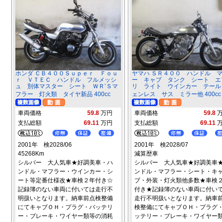
ホンダ ＣＢ４００Ｓｕｐｅｒ Ｆｏｕ
ヤマハ ＳＲ４００ ハンドル 
ｒ ＶＴＥＣ ハンドル フルメッシ
ー キャブ タンク シート エ
ュ 別体マスター シート ＷＲ’Ｓマ
リ ライト ウインカー テール
フラー 灯火類 タイヤ新品 400cc
ェンレス サス ミラー他 400cc
車両価格
59.8
万円
車両価格
59.8
支払総額
69.11
万円
支払総額
69.11
2001年 検2028/06
2001年 検2028/07
45268Km
減算歴車
シルバー 大人気車★好調美車・ハ
シルバー 大人気車★好調美車
ンドル・マフラー・ウインカー・シ
ンドル・マフラー・シート・キ
ート等定番仕様改★車検２年付き☆
ブ・外装・灯火類他多数★車検
記録簿のない車両に付いては走行不
付き★記録簿のない車両に付い
明扱いとなります。納車前点検整備
走行不明扱いとなります。納車
にてキャブＯＨ・プラグ・バッテリ
検整備にてキャブＯＨ・プラグ
ー・ブレーキ・ワイヤー類等の消耗
ッテリー・ブレーキ・ワイヤー