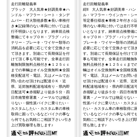
走行距離疑義車
走行距離疑義車
ブラック 大人気車★好調美車★ハ
紺II 大人気車★好調美車・ハン
ンドル・マフラー・シート・タンデ
ル・マフラー・ウインカー・シ
ムバー・灯火類他多数★長い車検付
等定番仕様改★車検２年付き☆
き★記録簿のない車両に付いては走
簿のない車両に付いては走行不
行不明扱いとなります。納車前点検
いとなります。納車前点検整備
整備にてキャブＯＨ・プラグ・バッ
キャブＯＨ・プラグ・バッテリ
テリー・ブレーキ・ワイヤー類等の
ブレーキ・ワイヤー類等の消耗
消耗品を必要に応じて全て交換させ
必要に応じて全て交換させて頂
て頂きます。別途にて長期保証を付
す。別途にて長期保証を付けて
けて頂く事も可能です。全車走行距
事も可能です。全車走行距離無
離無制限無料点検付き★１２５ｃｃ
無料点検付き★１２５ｃｃまで
までの車輛はオイル交換無料★全国
輛はオイル交換無料★全国格安
格安配送可・電話、又はメールでお
可・電話、又はメールでお問い
問い合わせ頂ければ配達ＯＫ・近
せ頂ければ配達ＯＫ・近県、近
県、近郊無料配達地域有り・県内即
料配達地域有り・県内即日配送
日配送可★赤堀駅より徒歩５分・四
赤堀駅より徒歩５分・四日市南
日市南警察署裏・ノーマルでは物足
署裏・ノーマルでは物足りない
りない・個性派バイクに乗りたい・
性派バイクに乗りたい・カスタ
カスタムしたい・カスタム車の車検
たい・カスタム車の車検取得に
取得に困っているなどバイクの事な
ているなどバイクの事なら何で
ら何でもお気軽にご相談下さい♪引き
気軽にご相談下さい♪引き上げ買
上げ買取修理も致します♪
理も致します♪