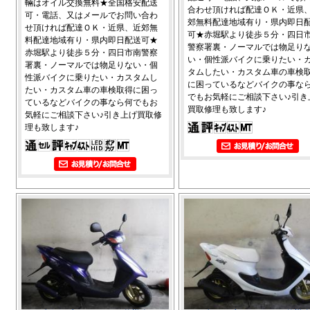
輛はオイル交換無料★全国格安配送
合わせ頂ければ配達ＯＫ・近県
可・電話、又はメールでお問い合わ
郊無料配達地域有り・県内即日
せ頂ければ配達ＯＫ・近県、近郊無
可★赤堀駅より徒歩５分・四日
料配達地域有り・県内即日配送可★
警察署裏・ノーマルでは物足り
赤堀駅より徒歩５分・四日市南警察
い・個性派バイクに乗りたい・
署裏・ノーマルでは物足りない・個
タムしたい・カスタム車の車検
性派バイクに乗りたい・カスタムし
に困っているなどバイクの事な
たい・カスタム車の車検取得に困っ
でもお気軽にご相談下さい♪引き
ているなどバイクの事なら何でもお
買取修理も致します♪
気軽にご相談下さい♪引き上げ買取修
理も致します♪