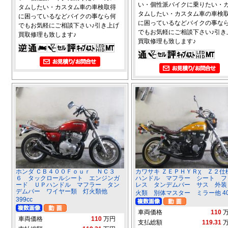
い・個性派バイクに乗りたい・
タムしたい・カスタム車の車検取得
タムしたい・カスタム車の車検
に困っているなどバイクの事なら何
に困っているなどバイクの事な
でもお気軽にご相談下さい♪引き上げ
でもお気軽にご相談下さい♪引き
買取修理も致します♪
買取修理も致します♪
ホンダ ＣＢ４００Ｆｏｕｒ ＮＣ３
カワサキ ＺＥＰＨＹＲχ Ｚ２
６ タックロールシート エンジンガ
ハンドル マフラー シート フ
ード ＵＰハンドル マフラー タン
レス タンデムバー サス 外装
デムバー ワイヤー類 灯火類他
火類 別体マスター ミラー他 40
399cc
車両価格
110
車両価格
110
万円
支払総額
119.31