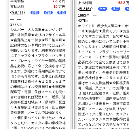
車両価格
7.8
万円
支払総額
68.2
支払総額
10
万円
1993年 ―
― ―
427Km
277Km
ホワイトII 希少大人気車★１オ
シルバー 大人気車★エンジン好
ー車★実走行★最終モデル★お
調・外装美車★走りの２サイクル車
イクでマニア必見の一台です★
★盗難防止キー付き★即日納車可★
簿のない車両に付いては走行不
記録簿のない車両に付いては走行不
いとなります。納車前点検整備
明扱いとなります。納車前点検整備
キャブＯＨ・プラグ・バッテリ
にてキャブＯＨ・プラグ・バッテリ
ブレーキ・ワイヤー類等の消耗
ー・ブレーキ・ワイヤー類等の消耗
必要に応じて全て交換させて頂
品を必要に応じて全て交換させて頂
す。別途にて長期保証を付けて
きます。別途にて長期保証を付けて
事も可能です。全車走行距離無
頂く事も可能です。全車走行距離無
無料点検付き★１２５ｃｃまで
制限無料点検付き★１２５ｃｃまで
輛はオイル交換無料★全国格安
の車輛はオイル交換無料★全国格安
可・電話、又はメールでお問い
配送可・電話、又はメールでお問い
せ頂ければ配達ＯＫ・近県、近
合わせ頂ければ配達ＯＫ・近県、近
料配達地域有り・県内即日配送
郊無料配達地域有り・県内即日配送
赤堀駅より徒歩５分・四日市南
可★赤堀駅より徒歩５分・四日市南
署裏・ノーマルでは物足りない
警察署裏・ノーマルでは物足りな
性派バイクに乗りたい・カスタ
い・個性派バイクに乗りたい・カス
たい・カスタム車の車検取得に
タムしたい・カスタム車の車検取得
ているなどバイクの事なら何で
に困っているなどバイクの事なら何