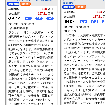
他 400cc
車両価格
148
万円
車両価格
128
支払総額
157.31
万円
支払総額
137.31
2022年 検2028/06
1992年 検2028/06
走行距離疑義車
28387Km
ブラックII 希少大人気車★エンジン
パープル 大人気車★好調美車
好調美車★やかん・ハンドル・マフ
ンドル・マフラー・ウインカー
ラー・シート他★車検満タン渡し★
ート等定番仕様改★車検満タン
記録簿のない車両に付いては走行不
☆記録簿のない車両に付いては
明扱いとなります。納車前点検整備
不明扱いとなります。納車前点
にてキャブＯＨ・プラグ・バッテリ
備にてキャブＯＨ・プラグ・バ
ー・ブレーキ・ワイヤー類等の消耗
リー・ブレーキ・ワイヤー類等
品を必要に応じて全て交換させて頂
耗品を必要に応じて全て交換さ
きます。別途にて長期保証を付けて
頂きます。別途にて長期保証を
頂く事も可能です。全車走行距離無
て頂く事も可能です。全車走行
制限無料点検付き★１２５ｃｃまで
無制限無料点検付き★１２５ｃ
の車輛はオイル交換無料★全国格安
での車輛はオイル交換無料★全
配送可・電話、又はメールでお問い
安配送可・電話、又はメールで
合わせ頂ければ配達ＯＫ・近県、近
い合わせ頂ければ配達ＯＫ・近
郊無料配達地域有り・県内即日配送
近郊無料配達地域有り・県内即
可★赤堀駅より徒歩５分・四日市南
送可★赤堀駅より徒歩５分・四
警察署裏・ノーマルでは物足りな
南警察署裏・ノーマルでは物足
い・個性派バイクに乗りたい・カス