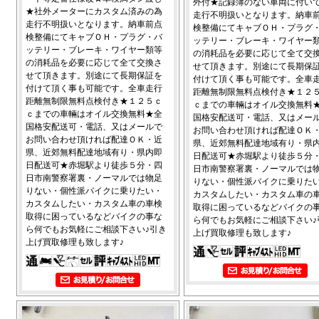
外付★記録簿のない車両に付い
★社外メーターにカスタム済みの為
走行不明扱いとなります。納車
走行不明扱いとなります。納車前点
検整備にてキャブＯＨ・プラグ
検整備にてキャブＯＨ・プラグ・バ
ッテリー・ブレーキ・ワイヤー
ッテリー・ブレーキ・ワイヤー類等
の消耗品を必要に応じて全て交
の消耗品を必要に応じて全て交換さ
せて頂きます。別途にて長期保
せて頂きます。別途にて長期保証を
付けて頂く事も可能です。全車
付けて頂く事も可能です。全車走行
距離無制限無料点検付き★１２
距離無制限無料点検付き★１２５ｃ
ｃまでの車輛はオイル交換無料
ｃまでの車輛はオイル交換無料★全
国格安配送可・電話、又はメー
国格安配送可・電話、又はメールで
お問い合わせ頂ければ配達ＯＫ
お問い合わせ頂ければ配達ＯＫ・近
県、近郊無料配達地域有り・県
県、近郊無料配達地域有り・県内即
日配送可★赤堀駅より徒歩５分
日配送可★赤堀駅より徒歩５分・四
日市南警察署裏・ノーマルでは
日市南警察署裏・ノーマルでは物足
りない・個性派バイクに乗りた
りない・個性派バイクに乗りたい・
カスタムしたい・カスタム車の
カスタムしたい・カスタム車の車検
取得に困っているなどバイクの
取得に困っているなどバイクの事な
ら何でもお気軽にご相談下さい♪
ら何でもお気軽にご相談下さい♪引き
上げ買取修理も致します♪
上げ買取修理も致します♪