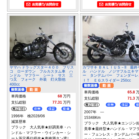
ヤマハ ドラッグスター４００ フリス
カワサキ ＢＡＬＩＵＳ－II 最終
コ ローダウン フルカスタム車 ハ
ル ハンドル ノジマフルエキマ
ンドル マフラー シート サス 三
ー タンデムバー フェンダーレ
つ又 フォーク 外装 灯火類他
ＩＴ ＥＧスライダー 250cc
400cc
車両価格
65.8
車両価格
68
万円
支払総額
71.3
支払総額
77.31
万円
2007年 ―
1996年 検2028/06
15348Km
減算歴車
ブラック 大人気車★エンジン
ブラック 大人気車★好調美車・ハ
美車★最終型★ハンドル・マフ
ンドル・マフラー・ウインカー・シ
ー・フェンレス・タンデムバー
ート等定番仕様改★車検満タン渡し