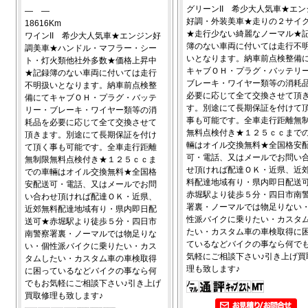
グリーンII 希少大人気車★エン
― ―
好調・外装美車★走りの２サイ
18616Km
★走行少ない綺麗なノーマル★
ワインII 希少大人気車★エンジン好
簿のない車両に付いては走行不
調美車★ハンドル・マフラー・シー
いとなります。納車前点検整備
ト・灯火類他社外多数★価格上昇中
キャブＯＨ・プラグ・バッテリ
★記録簿のない車両に付いては走行
ブレーキ・ワイヤー類等の消耗
不明扱いとなります。納車前点検整
必要に応じて全て交換させて頂
備にてキャブＯＨ・プラグ・バッテ
す。別途にて長期保証を付けて
リー・ブレーキ・ワイヤー類等の消
事も可能です。全車走行距離無
耗品を必要に応じて全て交換させて
無料点検付き★１２５ｃｃまで
頂きます。別途にて長期保証を付け
輛はオイル交換無料★全国格安
て頂く事も可能です。全車走行距離
可・電話、又はメールでお問い
無制限無料点検付き★１２５ｃｃま
せ頂ければ配達ＯＫ・近県、近
での車輛はオイル交換無料★全国格
料配達地域有り・県内即日配送
安配送可・電話、又はメールでお問
赤堀駅より徒歩５分・四日市南
い合わせ頂ければ配達ＯＫ・近県、
署裏・ノーマルでは物足りない
近郊無料配達地域有り・県内即日配
性派バイクに乗りたい・カスタ
送可★赤堀駅より徒歩５分・四日市
たい・カスタム車の車検取得に
南警察署裏・ノーマルでは物足りな
ているなどバイクの事なら何で
い・個性派バイクに乗りたい・カス
気軽にご相談下さい♪引き上げ買
タムしたい・カスタム車の車検取得
理も致します♪
に困っているなどバイクの事なら何
でもお気軽にご相談下さい♪引き上げ
買取修理も致します♪