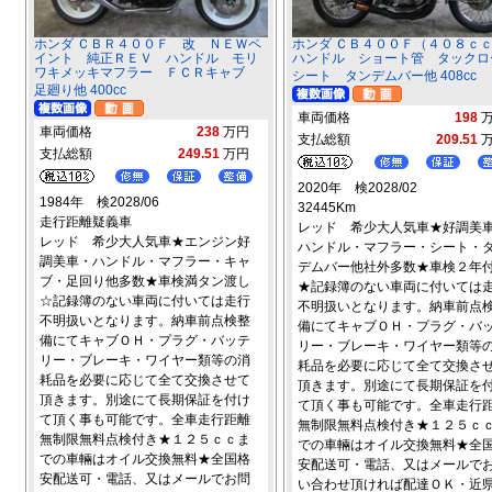
ホンダ ＣＢＲ４００Ｆ 改 ＮＥＷペ
ホンダ ＣＢ４００Ｆ（４０８
イント 純正ＲＥＶ ハンドル モリ
ハンドル ショート管 タックロ
ワキメッキマフラー ＦＣＲキャブ
シート タンデムバー他 408cc
足廻り他 400cc
車両価格
198
車両価格
238
万円
支払総額
209.51
支払総額
249.51
万円
2020年 検2028/02
1984年 検2028/06
32445Km
走行距離疑義車
レッド 希少大人気車★好調美
レッド 希少大人気車★エンジン好
ハンドル・マフラー・シート・
調美車・ハンドル・マフラー・キャ
デムバー他社外多数★車検２年
ブ・足回り他多数★車検満タン渡し
★記録簿のない車両に付いては
☆記録簿のない車両に付いては走行
不明扱いとなります。納車前点
不明扱いとなります。納車前点検整
備にてキャブＯＨ・プラグ・バ
備にてキャブＯＨ・プラグ・バッテ
リー・ブレーキ・ワイヤー類等
リー・ブレーキ・ワイヤー類等の消
耗品を必要に応じて全て交換さ
耗品を必要に応じて全て交換させて
頂きます。別途にて長期保証を
頂きます。別途にて長期保証を付け
て頂く事も可能です。全車走行
て頂く事も可能です。全車走行距離
無制限無料点検付き★１２５ｃ
無制限無料点検付き★１２５ｃｃま
での車輛はオイル交換無料★全
での車輛はオイル交換無料★全国格
安配送可・電話、又はメールで
安配送可・電話、又はメールでお問
い合わせ頂ければ配達ＯＫ・近