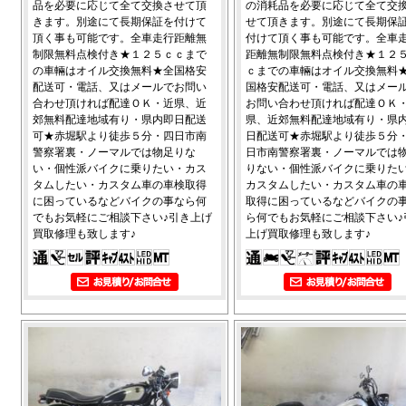
品を必要に応じて全て交換させて頂
の消耗品を必要に応じて全て交
きます。別途にて長期保証を付けて
せて頂きます。別途にて長期保
頂く事も可能です。全車走行距離無
付けて頂く事も可能です。全車
制限無料点検付き★１２５ｃｃまで
距離無制限無料点検付き★１２
の車輛はオイル交換無料★全国格安
ｃまでの車輛はオイル交換無料
配送可・電話、又はメールでお問い
国格安配送可・電話、又はメー
合わせ頂ければ配達ＯＫ・近県、近
お問い合わせ頂ければ配達ＯＫ
郊無料配達地域有り・県内即日配送
県、近郊無料配達地域有り・県
可★赤堀駅より徒歩５分・四日市南
日配送可★赤堀駅より徒歩５分
警察署裏・ノーマルでは物足りな
日市南警察署裏・ノーマルでは
い・個性派バイクに乗りたい・カス
りない・個性派バイクに乗りた
タムしたい・カスタム車の車検取得
カスタムしたい・カスタム車の
に困っているなどバイクの事なら何
取得に困っているなどバイクの
でもお気軽にご相談下さい♪引き上げ
ら何でもお気軽にご相談下さい♪
買取修理も致します♪
上げ買取修理も致します♪