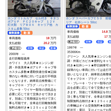
ホンダ リトルカブ セル付き キタコ
ホンダ スーパーカブＣ５０ 前
ボアＵＰ ＰＣ２０キャブ １２Ｖ
リア 社外シート 50cc
灯火類 リアＢＯＸ キャリア他 カ
スタム多数 50cc
車両価格
14.8
支払総額
17
車両価格
18
万円
支払総額
20.2
万円
1997年 ―
35366Km
2000年 ―
グリーン 大人気車★エンジン
走行距離疑義車
調・外装ピカピカ★便利なキャ
ホワイト 大人気車★エンジン好
付き★社外シート★即日納車可
調・外装美車★ボアＵＰ・キャブ等
録簿のない車両に付いては走行
カスタム多数★通勤快速仕様★記録
扱いとなります。納車前点検整
簿のない車両に付いては走行不明扱
てキャブＯＨ・プラグ・バッテ
いとなります。納車前点検整備にて
ー・ブレーキ・ワイヤー類等の
キャブＯＨ・プラグ・バッテリー・
品を必要に応じて全て交換させ
ブレーキ・ワイヤー類等の消耗品を
きます。別途にて長期保証を付
必要に応じて全て交換させて頂きま
頂く事も可能です。全車走行距
す。別途にて長期保証を付けて頂く
制限無料点検付き★１２５ｃｃ
事も可能です。全車走行距離無制限
の車輛はオイル交換無料★全国
無料点検付き★１２５ｃｃまでの車
配送可・電話、又はメールでお