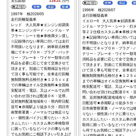
支払総額
119.31
万円
1996年 検2028/07
1997年 検2028/05
走行距離疑義車
走行距離疑義車
イエローII 大人気車★好調美車
レッド 大人気車★エンジン好調美
ンドル・マフラー・シート・灯
車★エンジンガード・ハンドル・マ
等Ｚ２仕様カスタム車★車検２
フラー・シート他★車検満タン渡し
き★記録簿のない車両に付いて
☆記録簿のない車両に付いては走行
行不明扱いとなります。納車前
不明扱いとなります。納車前点検整
整備にてキャブＯＨ・プラグ・
備にてキャブＯＨ・プラグ・バッテ
テリー・ブレーキ・ワイヤー類
リー・ブレーキ・ワイヤー類等の消
消耗品を必要に応じて全て交換
耗品を必要に応じて全て交換させて
て頂きます。別途にて長期保証
頂きます。別途にて長期保証を付け
けて頂く事も可能です。全車走
て頂く事も可能です。全車走行距離
離無制限無料点検付き★１２５
無制限無料点検付き★１２５ｃｃま
までの車輛はオイル交換無料★
での車輛はオイル交換無料★全国格
格安配送可・電話、又はメール
安配送可・電話、又はメールでお問
問い合わせ頂ければ配達ＯＫ・
い合わせ頂ければ配達ＯＫ・近県、
県、近郊無料配達地域有り・県
近郊無料配達地域有り・県内即日配
日配送可★赤堀駅より徒歩５分
送可★赤堀駅より徒歩５分・四日市
日市南警察署裏・ノーマルでは
南警察署裏・ノーマルでは物足りな
りない・個性派バイクに乗りた
い・個性派バイクに乗りたい・カス
カスタムしたい・カスタム車の
タムしたい・カスタム車の車検取得
取得に困っているなどバイクの
に困っているなどバイクの事なら何
ら何でもお気軽にご相談下さい♪
でもお気軽にご相談下さい♪引き上げ
上げ買取修理も致します♪