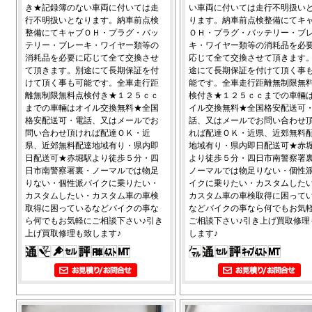
き★記録簿のない車両に付いては走
い車両に付いては走行不明扱い
行不明扱いとなります。納車前点検
ります。納車前点検整備にてキ
整備にてキャブＯＨ・プラグ・バッ
ＯＨ・プラグ・バッテリー・ブ
テリー・ブレーキ・ワイヤー類等の
キ・ワイヤー類等の消耗品を必
消耗品を必要に応じて全て交換させ
応じて全て交換させて頂きます
て頂きます。別途にて長期保証を付
途にて長期保証を付けて頂く事
けて頂く事も可能です。全車走行距
能です。全車走行距離無制限無
離無制限無料点検付き★１２５ｃｃ
検付き★１２５ｃｃまでの車輛
までの車輛はオイル交換無料★全国
イル交換無料★全国格安配送可
格安配送可・電話、又はメールでお
話、又はメールでお問い合わせ
問い合わせ頂ければ配達ＯＫ・近
れば配達ＯＫ・近県、近郊無料
県、近郊無料配達地域有り・県内即
地域有り・県内即日配送可★赤
日配送可★赤堀駅より徒歩５分・四
より徒歩５分・四日市南警察署
日市南警察署裏・ノーマルでは物足
ノーマルでは物足りない・個性
りない・個性派バイクに乗りたい・
イクに乗りたい・カスタムした
カスタムしたい・カスタム車の車検
カスタム車の車検取得に困って
取得に困っているなどバイクの事な
などバイクの事なら何でもお気
ら何でもお気軽にご相談下さい♪引き
ご相談下さい♪引き上げ買取修理
上げ買取修理も致します♪
します♪