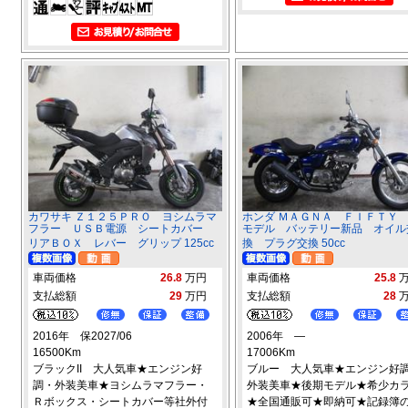
カワサキ Ｚ１２５ＰＲＯ ヨシムラマ
ホンダ ＭＡＧＮＡ ＦＩＦＴＹ
フラー ＵＳＢ電源 シートカバー
モデル バッテリー新品 オイル
リアＢＯＸ レバー グリップ 125cc
換 プラグ交換 50cc
車両価格
26.8
万円
車両価格
25.8
支払総額
29
万円
支払総額
28
2016年 保2027/06
2006年 ―
16500Km
17006Km
ブラックII 大人気車★エンジン好
ブルー 大人気車★エンジン好
調・外装美車★ヨシムラマフラー・
外装美車★後期モデル★希少カ
Ｒボックス・シートカバー等社外付
★全国通販可★即納可★記録簿