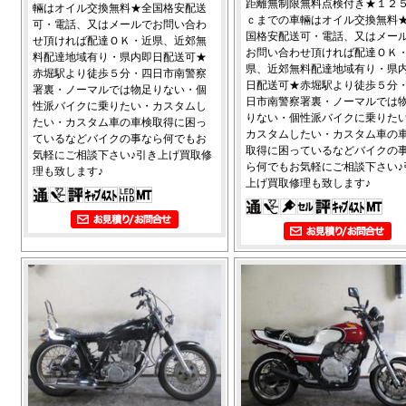
距離無制限無料点検付き★１２
輛はオイル交換無料★全国格安配送
ｃまでの車輛はオイル交換無料
可・電話、又はメールでお問い合わ
国格安配送可・電話、又はメー
せ頂ければ配達ＯＫ・近県、近郊無
お問い合わせ頂ければ配達ＯＫ
料配達地域有り・県内即日配送可★
県、近郊無料配達地域有り・県
赤堀駅より徒歩５分・四日市南警察
日配送可★赤堀駅より徒歩５分
署裏・ノーマルでは物足りない・個
日市南警察署裏・ノーマルでは
性派バイクに乗りたい・カスタムし
りない・個性派バイクに乗りた
たい・カスタム車の車検取得に困っ
カスタムしたい・カスタム車の
ているなどバイクの事なら何でもお
取得に困っているなどバイクの
気軽にご相談下さい♪引き上げ買取修
ら何でもお気軽にご相談下さい♪
理も致します♪
上げ買取修理も致します♪