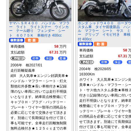
ヤマハ ＳＲ４００ ハンドル マフラ
ホンダ シャドウ４００ ローダ
ー ライト ライトステー ウインカ
スタム車 タイヤ前後新品 ハン
ー テール廻り フェンダー シー
ル マフラー シート サス ミ
ー グリップ イモビ付き 車検
ト ６０７５Ｋ 車検付き 400cc
付 400cc
車両価格
58
万円
車両価格
58
支払総額
67.31
万円
支払総額
67.31
2006年 検2027/01
2004年 検2028/05
走行距離疑義車
16300Km
紺II 大人気車★エンジン好調美車★
ホワイト 大人気車★エンジン
ハンドル・マフラー・シート・灯火
美車★ハンドル・マフラー・シ
類他社外多数★長い車検付き★記録
ト・サス他カスタム多数★車検
簿のない車両に付いては走行不明扱
付き☆記録簿のない車両に付い
いとなります。納車前点検整備にて
走行不明扱いとなります。納車
キャブＯＨ・プラグ・バッテリー・
検整備にてキャブＯＨ・プラグ
ブレーキ・ワイヤー類等の消耗品を
ッテリー・ブレーキ・ワイヤー
必要に応じて全て交換させて頂きま
の消耗品を必要に応じて全て交
す。別途にて長期保証を付けて頂く
せて頂きます。別途にて長期保
事も可能です。全車走行距離無制限
付けて頂く事も可能です。全車
無料点検付き★１２５ｃｃまでの車