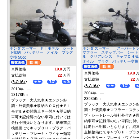
ホンダ ズーマー ＦＩモデル シート
ホンダ ズーマー スーパート
下収納 バッテリー オイル プラグ
マフラー ステップバー シート
ル クリアレンズ キャブＯＨ
交換 50cc
オイル プラグ バッテリー交換 5
車両価格
19.8
万円
車両価格
19.8
支払総額
22
万円
支払総額
22
2010年 ―
2004年 ―
13178Km
23935Km
ブラック 大人気車★エンジン好
ブラック 大人気車★エンジン
調・外装美車★収納ＢＯＸ付★ＦＩ
調・外装美車★マフラー・ステ
モデル★盗難防止キー付き★即日納
プ・シートレール等社外付き★
車可★記録簿のない車両に付いては
納車可★記録簿のない車両に付
走行不明扱いとなります。納車前点
は走行不明扱いとなります。納
検整備にてキャブＯＨ・プラグ・バ
点検整備にてキャブＯＨ・プラ
ッテリー・ブレーキ・ワイヤー類等
バッテリー・ブレーキ・ワイヤ