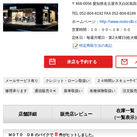
〒468-0056 愛知県名古屋市天白区島田
TEL 052-804-8192 FAX 052-804-8189
ホームページ：
http://www.moto-db
営業時間：１０：００～１８：００
定休日：毎週月曜日・第2火曜日(他火曜
特定商取引法の表記
来店を予約する
メールサービス有り
クレジット・ローン取扱い
２４時間レスキューｻｰﾋﾞ
修理承ります
通信販売ＯＫ
新車取扱い
各種保険取扱い
注文販
在庫一覧
店舗詳細
販売店レビュー
（一覧表示
8
ＭＯＴＯ ＤＢ のバイクで
件がヒットしました。