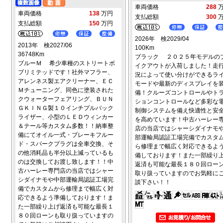
車両価格
288
車両価格
138
万円
支払総額
300
支払総額
150
万円
2026年 検2029/04
2013年 検2027/06
100Km
36748Km
ブラック ２０２５年モデルの
ブルーＭ 希少車種のストリートボ
イクアウトが入荷しました！走
ブリミテッドです！社外マフラー、
況によって使い分けができるラ
アレンネス製エアクリーナー、ＥＣ
モードや最新のディスプレイを
Ｍチューニング、同色に塗装された
備！クルーズコントロールやト
クウォーターフェアリング、ＢＵＮ
ションコントロールなど多彩な
ＧＫＩＮＧ製１０インチプルバック
制御システムを備え快適性と安
ライザー、小型のＬＥＤウィンカー
を高めています！中古ハーレー
＆テール等カスタム多数！！納車整
店の当店ではシャーシダイナモ
備にてオイル一式・ブレーキフルー
部運輸局認証工場完備でカスタ
ド・スパークプラグは全車交換、そ
ら修理まで幅広く対応できるよ
の他消耗品も半分以上減っているも
備しております！また一部繰り
のは交換してお渡し致します！！中
返済も可能な最長１８０回ロー
古ハーレー専門店の当店ではシャー
取り扱っていますのでお気軽に
シダイナモや中部運輸局認証工場完
談下さい！！
備でカスタムから修理まで幅広く対
応できるよう準備しております！ま
た一部繰り上げ返済も可能な最長１
８０回ローンも取り扱っていますの