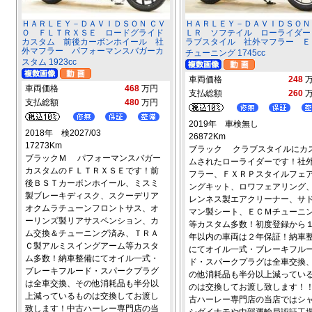
ＨＡＲＬＥＹ－ＤＡＶＩＤＳＯＮ ＣＶ
ＨＡＲＬＥＹ－ＤＡＶＩＤＳＯＮ
Ｏ ＦＬＴＲＸＳＥ ロードグライド
ＬＲ ソフテイル ローライダー
カスタム 前後カーボンホイール 社
ラブスタイル 社外マフラー Ｅ
外マフラー パフォーマンスバガーカ
チューニング 1745cc
スタム 1923cc
車両価格
248
車両価格
468
万円
支払総額
260
支払総額
480
万円
2019年 車検無し
2018年 検2027/03
26872Km
17273Km
ブラック クラブスタイルにカ
ブラックＭ パフォーマンスバガー
ムされたローライダーです！社
カスタムのＦＬＴＲＸＳＥです！前
フラー、ＦＸＲＰスタイルフェ
後ＢＳＴカーボンホイール、ミスミ
ングキット、ロワフェアリング
製ブレーキディスク、スクーデリア
レンネス製エアクリーナー、サ
オクムラチューンフロントサス、オ
マン製シート、ＥＣＭチューニ
ーリンズ製リアサスペンション、カ
等カスタム多数！初度登録から
ム交換＆チューニング済み、ＴＲＡ
年以内の車両は２年保証！納車
Ｃ製アルミスイングアーム等カスタ
にてオイル一式・ブレーキフル
ム多数！納車整備にてオイル一式・
ド・スパークプラグは全車交換
ブレーキフルード・スパークプラグ
の他消耗品も半分以上減ってい
は全車交換、その他消耗品も半分以
のは交換してお渡し致します！
上減っているものは交換してお渡し
古ハーレー専門店の当店ではシ
致します！中古ハーレー専門店の当
シダイナモや中部運輸局認証工