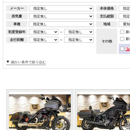
メーカー
本体価格
排気量
支払総額
車種
地域
初度登録年
～
新
新
走行距離
～
その他
細かい条件で絞り込む