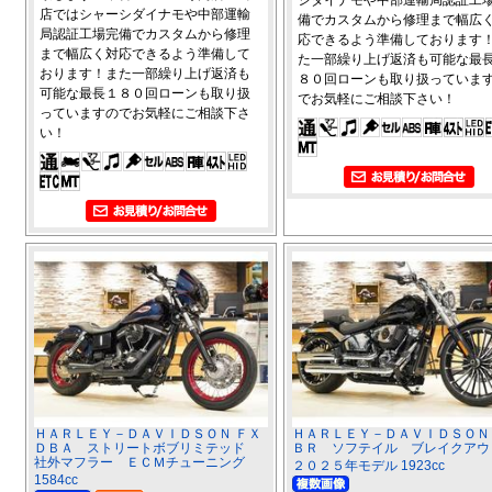
店ではシャーシダイナモや中部運輸
備でカスタムから修理まで幅広
局認証工場完備でカスタムから修理
応できるよう準備しております
まで幅広く対応できるよう準備して
た一部繰り上げ返済も可能な最
おります！また一部繰り上げ返済も
８０回ローンも取り扱っていま
可能な最長１８０回ローンも取り扱
でお気軽にご相談下さい！
っていますのでお気軽にご相談下さ
い！
ＨＡＲＬＥＹ－ＤＡＶＩＤＳＯＮ ＦＸ
ＨＡＲＬＥＹ－ＤＡＶＩＤＳＯＮ
ＤＢＡ ストリートボブリミテッド
ＢＲ ソフテイル ブレイクア
社外マフラー ＥＣＭチューニング
２０２５年モデル 1923cc
1584cc