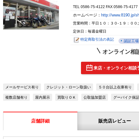
TEL 0586-75-4122 FAX 0586-75-4177
ホームページ：
http://www.8190.jp/
営業時間：平日１０：３０-１９：００
定休日：毎週金曜日
特定商取引法の表記
認証工場
オンライン相
来店・オンライン相談
メールサービス有り
クレジット・ローン取扱い
５０台以上在庫有り
複数店舗有り
屋内展示
買取りＯＫ
公取協加盟店
グーバイク保
店舗詳細
販売店レビュー