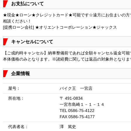
お支払について
★現金★ローン★クレジットカード★可能です☆遠方にお住まいの方
相談ください！
[提携ローン会社] ★オリエントコーポレーション★ジャックス
キャンセルについて
【ご成約時キャンセル】納車整備前であれば全額キャンセル返金可能
本体価格のみとなります。※諸経費に関しては返品の対象外となりま
企業情報
屋号：
バイク王 一宮店
所在地：
〒 491-0834
一宮市島崎１－１－１４
TEL 0586-75-4122
FAX 0586-75-4177
代表者名：
澤 篤史