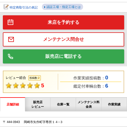
認証工場・指定工場とは
特定商取引法の表記
来店を予約する
メンテナンス問合せ
販売店に電話する
0
レビュー総合
作業実績投稿数：
2
投稿数:
5
6
鑑定付車輌台数：
販売店
メンテナンス料
店舗詳細
在庫一覧
作業実績
レビュー
金表
〒 444-0943 岡崎市矢作町字尊所１４−３