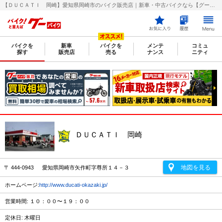
【ＤＵＣＡＴＩ 岡崎】愛知県岡崎市のバイク販売店｜新車・中古バイクなら【グーバイク(GooBike)】
バイクを
新車
バイクを
メンテ
コミュ
探す
販売店
売る
ナンス
ニティ
ＤＵＣＡＴＩ 岡崎
地図を見る
〒 444-0943 愛知県岡崎市矢作町字尊所１４－３
ホームページ:
http://www.ducati-okazaki.jp/
営業時間: １０：００〜１９：００
定休日: 木曜日