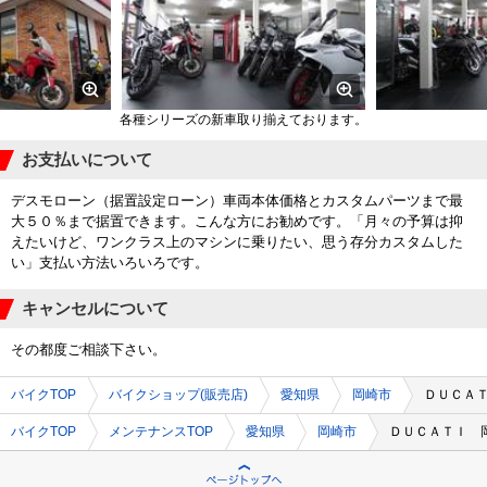
各種シリーズの新車取り揃えております。
お支払いについて
デスモローン（据置設定ローン）車両本体価格とカスタムパーツまで最
大５０％まで据置できます。こんな方にお勧めです。「月々の予算は抑
えたいけど、ワンクラス上のマシンに乗りたい、思う存分カスタムした
い」支払い方法いろいろです。
キャンセルについて
その都度ご相談下さい。
バイクTOP
バイクショップ(販売店)
愛知県
岡崎市
ＤＵＣＡ
バイクTOP
メンテナンスTOP
愛知県
岡崎市
ＤＵＣＡＴＩ 