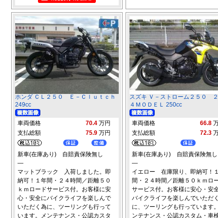
ホンダ ＣＬ２５０ Ｅ－Ｃｌｕｔｃｈ
スズキ Ｖ－ストローム２５０ 
249cc
４ＭＯＤＥＬ 250cc
車両価格
70.4
万円
車両価格
66.8
支払総額
75.9
万円
支払総額
72.3
新車(在庫あり) 自賠責保険無し
新車(在庫あり) 自賠責保険無し
―
―
マットブラック 入荷しました。即
イエロー 在庫限り、即納可！
納可！１年間・２４時間／距離５０
間・２４時間／距離５０ｋｍロ
ｋｍロードサービス付。お客様に安
サービス付。お客様に安心・安
心・安全にバイクライフを楽しんで
バイクライフを楽しんでいただ
いただく為に、ツーリングも行って
に、ツーリングも行っています
います。メンテナンス・公認カスタ
ンテナンス・公認カスタム・車