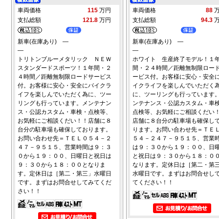
車両価格
115
万円
車両価格
88
支払総額
121.8
万円
支払総額
94.3
新車(在庫あり) ―
新車(在庫あり) ―
―
―
トリトンブルーメタリック ＮＥＷ
ホワイト 生産終了モデル！１
スタンダードスポーツ！１年間・２
間・２４時間／距離無制限ロー
４時間／距離無制限ロードサービス
ービス付。お客様に安心・安全
付。お客様に安心・安全にバイクラ
イクライフを楽しんでいただく
イフを楽しんでいただく為に、ツー
に、ツーリングも行っています
リングも行っています。メンテナン
ンテナンス・公認カスタム・車
ス・公認カスタム・車検・点検等、
点検等、お気軽にご相談くだい
お気軽にご相談くだい！！店舗に８
店舗に８台分の駐車場も確保し
台分の駐車場も確保しております。
ります。お問い合わせ先＝ＴＥ
お問い合わせ先＝ＴＥＬ０５４－２
５４－２４７－９５１５、営業
４７－９５１５、営業時間は９：３
は９：３０から１９：００、日
０から１９：００、日曜日と祝日は
と祝日は９：３０から１８：０
９：３０から１８：００となりま
なります。定休日は［第二・第
す。定休日は［第二・第三」水曜日
水曜日です。まずはお問合せし
です。まずはお問合せしてみてくだ
てください！！
さい！！