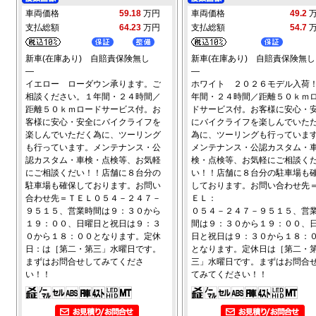
車両価格
59.18
万円
車両価格
49.2
支払総額
64.23
万円
支払総額
54.7
新車(在庫あり) 自賠責保険無し
新車(在庫あり) 自賠責保険無し
―
―
イエロー ローダウン承ります。ご
ホワイト ２０２６モデル入荷
相談ください。１年間・２４時間／
年間・２４時間／距離５０ｋｍ
距離５０ｋｍロードサービス付。お
ドサービス付。お客様に安心・
客様に安心・安全にバイクライフを
にバイクライフを楽しんでいた
楽しんでいただく為に、ツーリング
為に、ツーリングも行っていま
も行っています。メンテナンス・公
メンテナンス・公認カスタム・
認カスタム・車検・点検等、お気軽
検・点検等、お気軽にご相談く
にご相談くだい！！店舗に８台分の
い！！店舗に８台分の駐車場も
駐車場も確保しております。お問い
しております。お問い合わせ先
合わせ先＝ＴＥＬ０５４－２４７－
ＥＬ：
９５１５、営業時間は９：３０から
０５４－２４７－９５１５、営
１９：００、日曜日と祝日は９：３
間は９：３０から１９：００、
０から１８：００となります。定休
日と祝日は９：３０から１８：
日：は［第二・第三」水曜日です。
となります。定休日は［第二・
まずはお問合せしてみてくださ
三」水曜日です。まずはお問合
い！！
てみてください！！