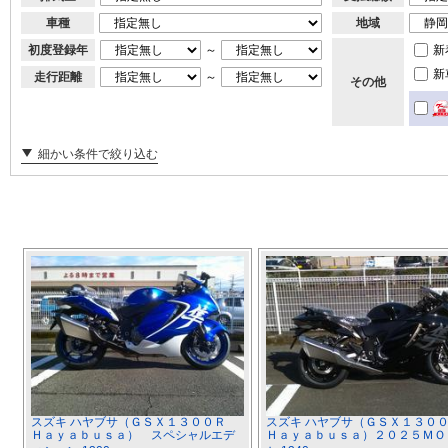
車種
地域
初度登録年
～
新
新
走行距離
～
その他
細かい条件で絞り込む
スズキ ハヤブサ（ＧＳＸ１３００Ｒ
スズキ ハヤブサ（ＧＳＸ１３
Ｈａｙａｂｕｓａ） スペシャルエデ
Ｈａｙａｂｕｓａ）２０２５ＭＯ