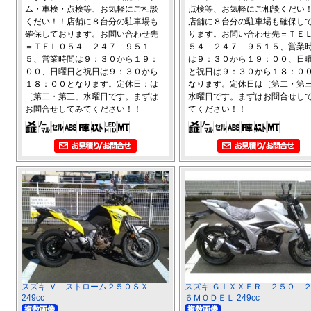
ム・車検・点検等、お気軽にご相談
点検等、お気軽にご相談くだい
くだい！！店舗に８台分の駐車場も
店舗に８台分の駐車場も確保し
確保しております。お問い合わせ先
ります。お問い合わせ先＝ＴＥ
＝ＴＥＬ０５４－２４７－９５１
５４－２４７－９５１５、営業
５、営業時間は９：３０から１９：
は９：３０から１９：００、日
００、日曜日と祝日は９：３０から
と祝日は９：３０から１８：０
１８：００となります。定休日：は
なります。定休日は［第二・第
［第二・第三」水曜日です。まずは
水曜日です。まずはお問合せし
お問合せしてみてください！！
てください！！
スズキ Ｖ－ストローム２５０ＳＸ
スズキ ＧＩＸＸＥＲ ２５０ 
249cc
６ＭＯＤＥＬ 249cc