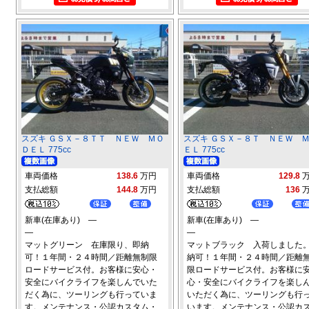
スズキ ＧＳＸ－８ＴＴ ＮＥＷ ＭＯ
スズキ ＧＳＸ－８Ｔ ＮＥＷ 
ＤＥＬ 775cc
ＥＬ 775cc
車両価格
138.6
万円
車両価格
129.8
支払総額
144.8
万円
支払総額
136
新車(在庫あり) ―
新車(在庫あり) ―
―
―
マットグリーン 在庫限り、即納
マットブラック 入荷しました
可！１年間・２４時間／距離無制限
納可！１年間・２４時間／距離
ロードサービス付。お客様に安心・
限ロードサービス付。お客様に
安全にバイクライフを楽しんでいた
心・安全にバイクライフを楽し
だく為に、ツーリングも行っていま
いただく為に、ツーリングも行
す。メンテナンス・公認カスタム・
います。メンテナンス・公認カ