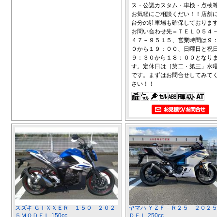
ス・公認カスタム・車検・点検
お気軽にご相談くだい！！店舗
台分の駐車場も確保しておりま
お問い合わせ先＝ＴＥＬ０５４
４７－９５１５、営業時間は９
０から１９：００、日曜日と祝
９：３０から１８：００となり
す。定休日は［第二・第三」水
です。まずはお問合せしてみて
さい！！
スズキ ＧＩＸＸＥＲ １５０ ２０２
ヤマハ ＹＺＦ－Ｒ２５ ２０２
５ＭＯＤＥＬ 150cc
ＤＥＬ 250cc