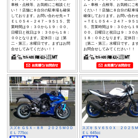
車検・点検等、お気軽にご相談くだ
ム・車検・点検等、お気軽にご
い！！店舗に８台分の駐車場も確保
くだい！！店舗に８台分の駐車
しております。お問い合わせ先＝Ｔ
確保しております。お問い合わ
ＥＬ０５４－２４７－９５１５、営
＝ＴＥＬ０５４－２４７－９５
業時間は９：３０から１９：００、
５、営業時間は９：３０から１
日曜日と祝日は９：３０から１８：
００、日曜日と祝日は９：３０
００となります。定休日：は［第
１８：００となります。定休日
二・第三」水曜日です。まずはお問
［第二・第三」水曜日です。ま
合せしてみてください！！
お問合せしてみてください！！
スズキ ＧＳＸ－８Ｒ ２０２５ＭＯＤ
スズキ ＳＶ６５０Ｘ ２０２５
ＥＬ 775cc
ＥＬ 645cc