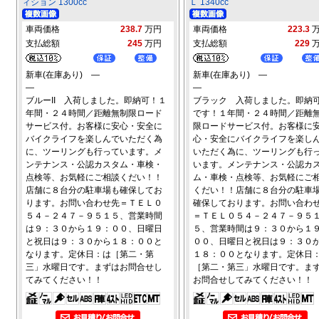
ィション 1300cc
Ｌ 1340cc
車両価格
238.7
万円
車両価格
223.3
支払総額
245
万円
支払総額
229
新車(在庫あり) ―
新車(在庫あり) ―
―
―
ブルーII 入荷しました。即納可！１
ブラック 入荷しました。即納
年間・２４時間／距離無制限ロード
です！１年間・２４時間／距離
サービス付。お客様に安心・安全に
限ロードサービス付。お客様に
バイクライフを楽しんでいただく為
心・安全にバイクライフを楽し
に、ツーリングも行っています。メ
いただく為に、ツーリングも行
ンテナンス・公認カスタム・車検・
います。メンテナンス・公認カ
点検等、お気軽にご相談くだい！！
ム・車検・点検等、お気軽にご
店舗に８台分の駐車場も確保してお
くだい！！店舗に８台分の駐車
ります。お問い合わせ先＝ＴＥＬ０
確保しております。お問い合わ
５４－２４７－９５１５、営業時間
＝ＴＥＬ０５４－２４７－９５
は９：３０から１９：００、日曜日
５、営業時間は９：３０から１
と祝日は９：３０から１８：００と
００、日曜日と祝日は９：３０
なります。定休日：は［第二・第
１８：００となります。定休日
三」水曜日です。まずはお問合せし
［第二・第三」水曜日です。ま
てみてください！！
お問合せしてみてください！！