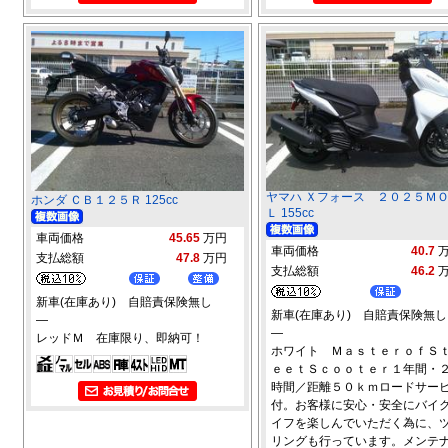
ヤマハ Ｘフォース ２０２５Ｍ
ホンダ ＣＢ１２５Ｒ 125cc
Ｌ 155cc
車両価格
45.65
万円
車両価格
40.7
支払総額
47.8
万円
支払総額
46.2
新車(在庫あり) 自賠責保険無し
新車(在庫あり) 自賠責保険無し
―
―
レッドＭ 在庫限り、即納可！
ホワイト ＭａｓｔｅｒｏｆＳ
ｅｅｔＳｃｏｏｔｅｒ１年間・
時間／距離５０ｋｍロードサー
付。お客様に安心・安全にバイ
イフを楽しんでいただく為に、
リングも行っています。メンテ