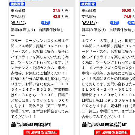
車両価格
37.5
万円
車両価格
69.08
支払総額
42.9
万円
支払総額
74.6
新車(在庫あり) 自賠責保険無し
新車(在庫あり) 自賠責保険無し
―
―
ブルー ローダウンカスタム可１年
ホワイト 入荷しました。即納
間・２４時間／距離５０ｋｍロード
１年間・２４時間／距離５０ｋ
サービス付。お客様に安心・安全に
ードサービス付。お客様に安心
バイクライフを楽しんでいただく為
全にバイクライフを楽しんでい
に、ツーリングも行っています。メ
く為に、ツーリングも行ってい
ンテナンス・公認カスタム・車検・
す。メンテナンス・公認カスタ
点検等、お気軽にご相談くだい！！
車検・点検等、お気軽にご相談
店舗に８台分の駐車場も確保してお
い！！店舗に８台分の駐車場も
ります。お問い合わせ先＝ＴＥＬ０
しております。お問い合わせ先
５４－２４７－９５１５、営業時間
ＥＬ０５４－２４７－９５１５
は９：３０から１９：００、日曜日
業時間は９：３０から１９：０
と祝日は９：３０から１８：００と
日曜日と祝日は９：３０から１
なります。定休日は［第二・第三」
００となります。定休日：は［
水曜日です。まずはお問合せしてみ
二・第三」水曜日です。まずは
てください！！
合せしてみてください！！