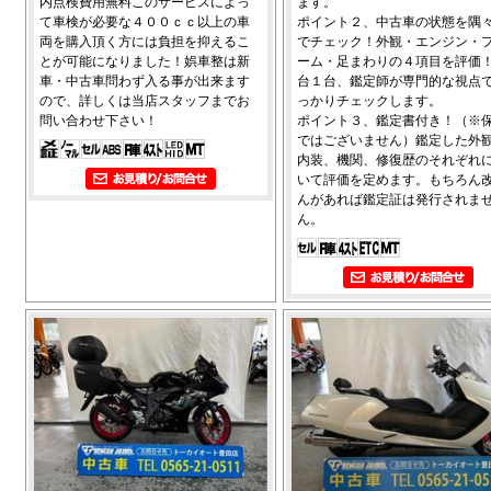
内点検費用無料このサービスによっ
ます。
て車検が必要な４００ｃｃ以上の車
ポイント２、中古車の状態を隅
両を購入頂く方には負担を抑えるこ
でチェック！外観・エンジン・
とが可能になりました！娯車整は新
ーム・足まわりの４項目を評価
車・中古車問わず入る事が出来ます
台１台、鑑定師が専門的な視点
ので、詳しくは当店スタッフまでお
っかりチェックします。
問い合わせ下さい！
ポイント３、鑑定書付き！（※
ではございません）鑑定した外
内装、機関、修復歴のそれぞれ
いて評価を定めます。もちろん
んがあれば鑑定証は発行されま
ん。