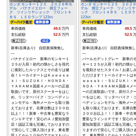
ホンダ モンキー１２５ ２０２６年モ
ホンダ モンキー１２５ ２０２
デル バナナイエロー 倒立フォー
デル 倒立フォーク ツインリヤ
ク ツインリヤショック フロントＡ
ック フロントＡＢＳ ＬＥＤラ
ＢＳ ＬＥＤランプ 123cc
123cc
車両価格
49.5
万円
車両価格
49.5
支払総額
52.5
万円
支払総額
52.5
新車(在庫あり) 自賠責保険無し
新車(在庫あり) 自賠責保険無し
―
―
バナナイエロー 新車のモンキー１
パールカデットグレー 新車の
２５が入荷！初代の懐かしさを現代
キー１２５が入荷！初代の懐か
に復刻したルックスとその走りは健
を復刻させたスタイル！お楽し
在！トーカイオートはＫａｗａｓａ
ただけます！トーカイオートは
ｋｉ・ＳＵＺＵＫＩ・ＨＯＮＤＡ・
ｗａｓａｋｉ・ＳＵＺＵＫＩ・
ＹＡＨＡＭＡ国産４メーカーの正規
ＮＤＡ・ＹＡＨＡＭＡ国産４メ
取扱いです。原付スクーターをはじ
ーの正規取扱いです。原付スク
め、リッターバイク・コンペディシ
ーをはじめ、リッターバイク・
ョンモデル・海外メーカーも取り揃
ペディションモデル・海外メー
えております。在庫台数は２００台
も取り揃えております。在庫台
以上！！！新車・中古車も豊富なラ
２００台以上！！！新車・中古
インＵＰです！安心のＡＪ愛知加盟
豊富なラインＵＰです！安心の
店！認証工場も完備しておりますの
愛知加盟店！認証工場も完備し
で安心してご購入頂けます。東名豊
りますので安心してご購入頂け
田ＩＣから１０分のアクセスもバッ
す。東名豊田ＩＣから１０分の