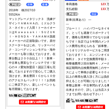
車両価格
123
支払総額
133
2018年 検2027/10
5552Km
マットグレーメタリック３ 洗練デ
新車(在庫あり) ―
ザインＹＡＭＡＨＡの、ミドルクラ
―
ス・ネイキッド入荷！トーカイオー
ブルーＩＩ ハイパワーなネイ
トはＫａｗａｓａｋｉ・ＳＵＺＵＫ
ド。とっても過激でスポーティ
Ｉ・ＨＯＮＤＡ・ＹＡＨＡＭＡ国産
す。価格も現車限りでかなりお
４メーカーの正規取扱いです。原付
ちです！当店では５年間のメン
スクーターをはじめ、リッターバイ
ンス費用を抑えられる「娯車整
ク・コンペディションモデル・海外
いうオリジナルサービスをご用
メーカーも取り揃えております。在
ております！１．エンジンオイ
庫台数は２００台以上！！！新車・
無料２．タイヤ交換費用半額３
中古車も豊富なラインＵＰです！安
検整備費用２回分無料４．メー
心のＡＪ愛知加盟店！認証工場も完
保証期間内点検費用無料このサ
備しておりますので安心してご購入
スによって車検が必要な４００
頂けます。東名豊田ＩＣから１０分
以上の車両を購入頂く方には負
のアクセスもバッチリ！！！お気軽
抑えることが可能になりました
にご来店下さい。楽しいイベントも
車整は新車・中古車問わず入る
毎月開催しております。
出来ますので、詳しくは当店ス
フまでお問い合わせ下さい！