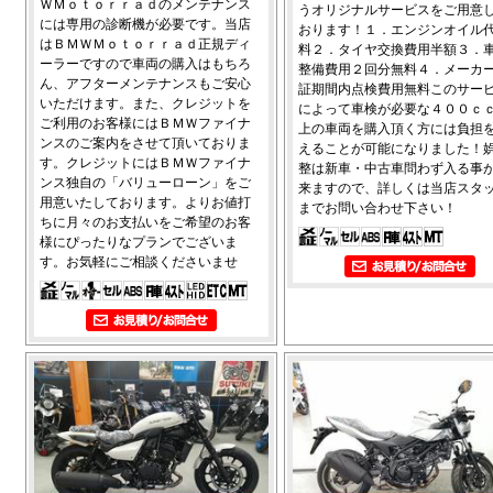
ＷＭｏｔｏｒｒａｄのメンテナンス
うオリジナルサービスをご用意
には専用の診断機が必要です。当店
おります！１．エンジンオイル
はＢＭＷＭｏｔｏｒｒａｄ正規ディ
料２．タイヤ交換費用半額３．
ーラーですので車両の購入はもちろ
整備費用２回分無料４．メーカ
ん、アフターメンテナンスもご安心
証期間内点検費用無料このサー
いただけます。また、クレジットを
によって車検が必要な４００ｃ
ご利用のお客様にはＢＭＷファイナ
上の車両を購入頂く方には負担
ンスのご案内をさせて頂いておりま
えることが可能になりました！
す。クレジットにはＢＭＷファイナ
整は新車・中古車問わず入る事
ンス独自の「バリューローン」をご
来ますので、詳しくは当店スタ
用意いたしております。よりお値打
までお問い合わせ下さい！
ちに月々のお支払いをご希望のお客
様にぴったりなプランでございま
す。お気軽にご相談くださいませ