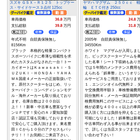
スズキ ＧＳＸ－Ｒ１２５ トップケー
ヤマハ マグザム ２５０ｃｃ 
ス・サイドケース３点付 125cc
輪 ＥＴＣ付き 250cc
車両価格
36.8
万円
車両価格
24.8
支払総額
39.8
万円
支払総額
31.8
年式不明 自賠責保険無し
2005年 自賠責保険無し
8156Km
34550Km
ブラック 本格的な軽量コンパクト
ホワイト マグザムが入荷しま
スポーツバイクに希薄な積載性を求
た。ビッグスクーターブームを
めたカスタムがなされた一台！トー
した名車！シート下収納もあり
カイオートはＫａｗａｓａｋｉ・Ｓ
では５年間のメンテナンス費用
ＵＺＵＫＩ・ＨＯＮＤＡ・ＹＡＨＡ
えられる「娯車整」というオリ
ＭＡ国産４メーカーの正規取扱いで
ルサービスをご用意しておりま
す。原付スクーターをはじめ、リッ
１．エンジンオイル代無料２．
ターバイク・コンペディションモデ
ヤ交換費用半額３．車検整備費
ル・海外メーカーも取り揃えており
回分無料４．メーカー保証期間
ます。在庫台数は２００台以
検費用無料このサービスによっ
上！！！新車・中古車も豊富なライ
検が必要な４００ｃｃ以上の車
ンＵＰです！安心のＡＪ愛知加盟
購入頂く方には負担を抑えるこ
店！認証工場も完備しておりますの
可能になりました！娯車整は新
で安心してご購入頂けます。東名豊
中古車問わず入る事が出来ます
田ＩＣから１０分のアクセスもバッ
で、詳しくは当店スタッフまで
チリ！！！お気軽にご来店下さい。
い合わせ下さい！