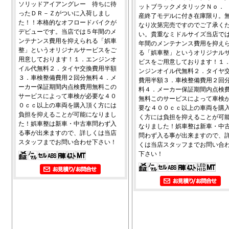
ソリッドアイアングレー 待ちに待
ットブラックメタリックＮｏ．
ったＤＲ－Ｚがついに入荷しまし
産終了モデルに付き在庫限り。
た！！本格的なオフロードバイクが
なり次第完売ですのでご了承く
デビューです。当店では５年間のメ
い。貴重なミドルサイズ当店で
ンテナンス費用を抑えられる「娯車
年間のメンテナンス費用を抑え
整」というオリジナルサービスをご
る「娯車整」というオリジナル
用意しております！１．エンジンオ
ビスをご用意しております！１
イル代無料２．タイヤ交換費用半額
ンジンオイル代無料２．タイヤ
３．車検整備費用２回分無料４．メ
費用半額３．車検整備費用２回
ーカー保証期間内点検費用無料この
料４．メーカー保証期間内点検
サービスによって車検が必要な４０
無料このサービスによって車検
０ｃｃ以上の車両を購入頂く方には
要な４００ｃｃ以上の車両を購
負担を抑えることが可能になりまし
く方には負担を抑えることが可
た！娯車整は新車・中古車問わず入
なりました！娯車整は新車・中
る事が出来ますので、詳しくは当店
問わず入る事が出来ますので、
スタッフまでお問い合わせ下さい！
くは当店スタッフまでお問い合
下さい！