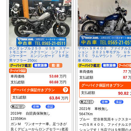
ホンダ レブル２５０ ＵＳＢ スマー
ヤマハ ＳＲ４００ ファイナル
トモニター スクリーン シフトイン
ション ２０２１年モデル Ｕ
ジケーター エンジンガード ＳＰ忠
ＥＴＣ ラムマウント ワンオー
男マフラー 250cc
車 400cc
車両価格
77
車両価格
53.68
万円
支払総額
87
支払総額
60.68
万円
グーバイク保証付きプラン
グーバイク保証付きプラン
支払総額
90.82
支払総額
63.84
万円
2021年 車検無し
2019年 自賠責保険無し
5647Km
12359Km
ブルー 空冷単気筒キックスタ
ガンＭ ワンオーナー車。足つきが
ーのＳＲ４００、ファイナルエ
良くデビューからロングセラー♪老若
ションです！当店では５年間の