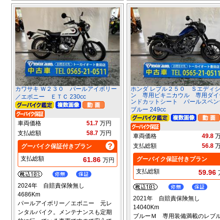
カワサキ Ｗ２３０ パールアイボリー
ホンダ レブル２５０ Ｓエディ
ン 専用ビキニカウル 専用ダイ
／エボニー ＥＴＣ 230cc
ンドカットシート パールスペン
ブルー 249cc
車両価格
51.7
万円
支払総額
58.7
万円
車両価格
49.8
支払総額
56.8
グーバイク保証付きプラン
支払総額
61.86
グーバイク保証付きプラン
万円
支払総額
59.96
2024年 自賠責保険無し
4686Km
2021年 自賠責保険無し
パールアイボリー／エボニー 元レ
14040Km
ンタルバイク。メンテナンスも定期
ブルーＭ 専用装備満載のレブ