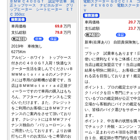
ＢＭＷ Ｃ４００ＧＴ 認定中古車 純
電動スクーター ＧＯＣＣＩＡ 
正トップケース ナビホルダー グリ
ャ ＰＥＶ６００ 電動スクータ
ップヒーター シートヒーター ＥＴ
Ｖ
Ｃ 350cc
車両価格
20.7
車両価格
69.8
万円
支払総額
23.7
支払総額
79.8
万円
新車(在庫あり) 自賠責保険無し
2019年 車検無し
―
6275Km
ブラック 試乗車もあります！
アルピン・ホワイト トップケース
使いに便利なＥＶをご体感くだ
付きのＣ４００ＧＴ入荷！快適なス
当店は鑑定加盟店です！当店は
クーター生活を楽しんでください♪Ｂ
結果を明快に開示し、お客様に
ＭＷＭｏｔｏｒｒａｄのメンテナン
れる店を目指しております！鑑
スには専用の診断機が必要です。当
は、
店はＢＭＷＭｏｔｏｒｒａｄ正規デ
ポイント１、プロの鑑定士がチ
ィーラーですので車両の購入はもち
ク！バイクを日々専門にチェッ
ろん、アフターメンテナンスもご安
ているプロの鑑定師が公正で中
心いただけます。また、クレジット
立場から客観的にバイクの鑑定
をご利用のお客様にはＢＭＷファイ
い、皆様のバイク選びをサポー
ナンスのご案内をさせて頂いており
ます。
ます。クレジットにはＢＭＷファイ
ポイント２、中古車の状態を隅
ナンス独自の「バリューローン」を
でチェック！外観・エンジン・
ご用意いたしております。よりお値
ーム・足まわりの４項目を評価
打ちに月々のお支払いをご希望のお
台１台、鑑定師が専門的な視点