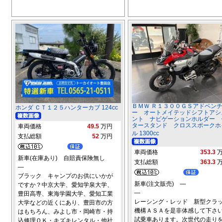
ＢＭＷ Ｒ１３００ＧＳアドベン
ホンダ ＣＴ１２５ハンターカブ 124cc
ー オートメイテッドシフトアシ
ント ナビゲーションホルダー 
タースタンド クロススポークホ
車両価格
49.5
万円
ル 1300cc
支払総額
52
万円
車両価格
353.3
新車(在庫あり) 自賠責保険無し
支払総額
363.3
―
ブラック キャンプのお供にいかが
新車(注文販売) ―
ですか？中京大学、愛知学泉大学、
―
豊田高専、東海学園大学、愛知工業
レーシング・レッド 新型クラ
大学などの近くにあり、豊田市の方
機構ＡＳＡを是非体感して下さ
はもちろん、みよし市・岡崎市・持
試乗車あります。次世代の走り
込修理ＯＫ・キズキレンタル・他社