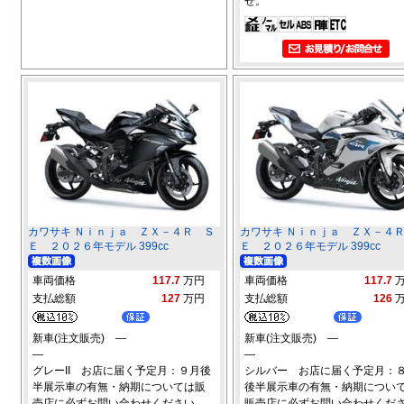
せ。
カワサキ Ｎｉｎｊａ ＺＸ－４Ｒ Ｓ
カワサキ Ｎｉｎｊａ ＺＸ－４
Ｅ ２０２６年モデル 399cc
Ｅ ２０２６年モデル 399cc
車両価格
117.7
万円
車両価格
117.7
支払総額
127
万円
支払総額
126
新車(注文販売) ―
新車(注文販売) ―
―
―
グレーII お店に届く予定月：９月後
シルバー お店に届く予定月：
半展示車の有無・納期については販
後半展示車の有無・納期につい
売店に必ずお問い合わせください。
販売店に必ずお問い合わせくだ