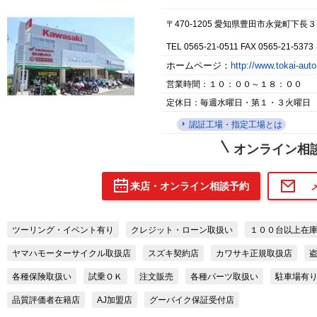
〒470-1205 愛知県豊田市永覚町下長
TEL 0565-21-0511 FAX 0565-21-5373
ホームページ：
http://www.tokai-aut
営業時間：１０：００～１８：００
定休日：毎週水曜日・第１・３火曜日
認証工場・指定工場とは
オンライン相
来店・オンライン相談予約
ツーリング・イベント有り
クレジット・ローン取扱い
１００台以上在
ヤマハモーターサイクル取扱店
スズキ契約店
カワサキ正規取扱店
各種保険取扱い
試乗ＯＫ
注文販売
各種パーツ取扱い
駐車場有
品質評価者在籍店
AJ加盟店
グーバイク保証受付店