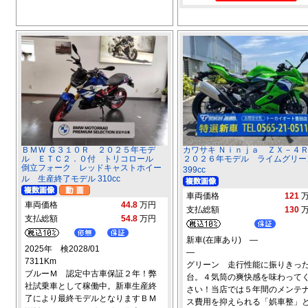
ＢＭＷ Ｇ３１０Ｒ ２０２５年モデ
カワサキ Ｎｉｎｊａ ＺＸ－
ル ＥＴＣ２．０付 トリコロール
２０２６年モデル ライムグリー
倒立フォーク レッドキャストホイー
399cc
ル 生産終了モデル 310cc
車両価格
121
車両価格
44.8
万円
支払総額
130
支払総額
54.8
万円
新車(在庫あり) ―
2025年 検2028/01
―
7311Km
グリーン 走行性能に振りきっ
ブルーＭ 認定中古車保証２年！弊
台。４気筒の爽快感を味わって
社試乗車として稼働中。新車生産終
さい！当店では５年間のメンテ
了により最終モデルとなりますＢＭ
ス費用を抑えられる「娯車整」