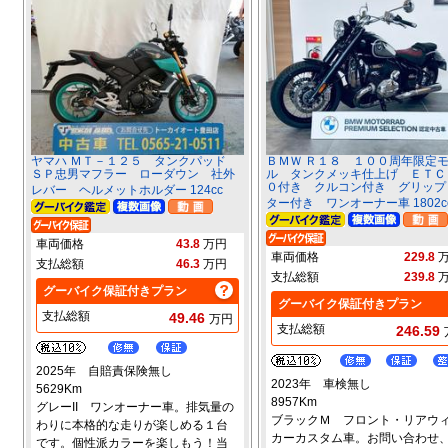
ヤマハ ＭＴ－１２５ タンクパッド
ＢＭＷ Ｒ１８ １００周年限定
ＳＰ忠男マフラー ローダウン 社外
ル タンクメッキ仕上げ ＥＴＣ
０付き クルコン付き グリップ
レバー ヘルメットホルダー 124cc
ター付き ワンオーナー車 1802c
車両価格
43.8
万円
車両価格
229.8
支払総額
46.3
万円
支払総額
239.8
グーバイク保証付きプラン
グーバイク保証付きプラン
支払総額
49.46
万円
支払総額
246.59
2025年 自賠責保険無し
2023年 車検無し
5629Km
8957Km
グレーII ワンオーナー車。排気量の
ブラックＭ フロント・リアウ
わりに本格的な走りが楽しめる１台
カーカスタム車。お問い合わせ
です。個性派カラーを楽しもう！当