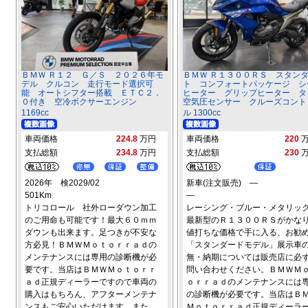
ＢＭＷ Ｒ１２ Ｇ／Ｓ ２０２６年モ
ＢＭＷ Ｒ１３００ＲＳ スタン
デル クルコン 走行モード選択可
ト コンフォートパッケージ シ
能 オートシフター搭載 ＥＴＣ２．
ヒーター グリップヒーター タ
０付き 空冷ボクサーエンジン
空気圧センサー クルーズコント
1169cc
ル 1300cc
車両価格
224.8
万円
車両価格
220
支払総額
234.8
万円
支払総額
230
2026年 検2029/02
新車(注文販売) ―
501Km
―
トリコロール 社外ローダウン加工
レーシング・ブルー・メタリ
のご用命も可能です！最大６０ｍｍ
最新型のＲ１３００ＲＳがかな
ダウンも出来ます。足つきが不安な
値打ちな価格で手に入る、お勧
方必見！ＢＭＷＭｏｔｏｒｒａｄの
「スタンダードモデル」展示車
メンテナンスには専用の診断機が必
無・納期については販売店に必
要です。当店はＢＭＷＭｏｔｏｒｒ
問い合わせください。ＢＭＷＭ
ａｄ正規ディーラーですので車両の
ｏｒｒａｄのメンテナンスには
購入はもちろん、アフターメンテナ
の診断機が必要です。当店はＢ
ンスもご安心いただけます。また、
Ｍｏｔｏｒｒａｄ正規ディーラ