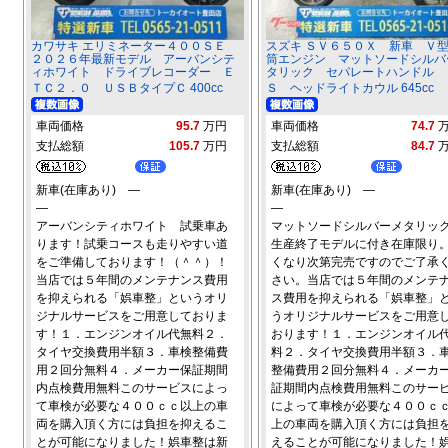
カワサキ エリミネーター４００ＳＥ
スズキ ＳＶ６５０Ｘ 新車 Ｖ
２０２６年最新モデル アーバンシテ
筒エンジン マットソードシルバ
ィホワイト ドライブレコーダー Ｅ
タリック セパレートハンドル 
ＴＣ２．０ ＵＳＢタイプＣ 400cc
Ｓ ヘッドライトカウル 645cc
車両価格
95.7
万円
車両価格
74.7
支払総額
105.7
万円
支払総額
84.7
新車(在庫あり) ―
新車(在庫あり) ―
―
―
アーバンシティホワイト 試乗車あ
マットソードシルバーメタリ
ります！試乗コースも走りやすい道
生産終了モデルに付き在庫限り
をご準備しております！（＾＾）！
くなり次第完売ですのでご了承
当店では５年間のメンテナンス費用
さい。当店では５年間のメンテ
を抑えられる「娯車整」というオリ
ス費用を抑えられる「娯車整」
ジナルサービスをご用意しておりま
うオリジナルサービスをご用意
す！１．エンジンオイル代無料２．
おります！１．エンジンオイル
タイヤ交換費用半額３．車検整備費
料２．タイヤ交換費用半額３．
用２回分無料４．メーカー保証期間
整備費用２回分無料４．メーカ
内点検費用無料このサービスによっ
証期間内点検費用無料このサー
て車検が必要な４００ｃｃ以上の車
によって車検が必要な４００ｃ
両を購入頂く方には負担を抑えるこ
上の車両を購入頂く方には負担
とが可能になりました！娯車整は新
えることが可能になりました！