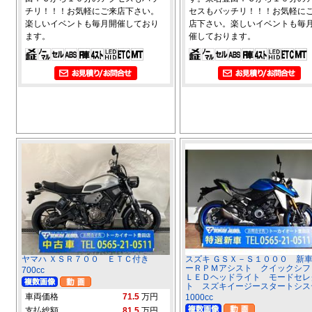
チリ！！！お気軽にご来店下さい。
セスもバッチリ！！！お気軽に
楽しいイベントも毎月開催しており
店下さい。楽しいイベントも毎
ます。
催しております。
ヤマハ ＸＳＲ７００ ＥＴＣ付き
スズキ ＧＳＸ－Ｓ１０００ 新
ーＲＰＭアシスト クイックシ
700cc
ＬＥＤヘッドライト モードセレ
ト スズキイージースタートシス
車両価格
71.5
万円
1000cc
支払総額
81.5
万円