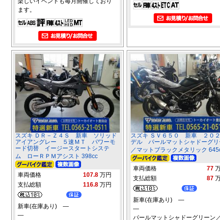
楽しいイベントも毎月開催しており
ます。
スズキ ＤＲ－Ｚ４Ｓ 新車 ソリッド
スズキ ＳＶ６５０ 新車 ２０
アイアングレー ５速ＭＴ パワーモ
デル パールマットシャドーグリ
ード切替 イージースタートシステ
／マットブラックメタリック 645c
ム ローＲＰＭアシスト 398cc
車両価格
77
車両価格
107.8
万円
支払総額
87
支払総額
116.8
万円
新車(在庫あり) ―
新車(在庫あり) ―
―
―
パールマットシャドーグリーン