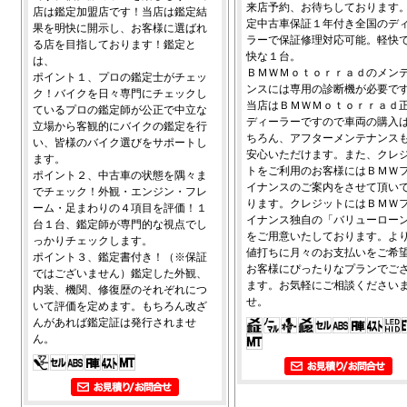
来店予約、お待ちしております
店は鑑定加盟店です！当店は鑑定結
定中古車保証１年付き全国のデ
果を明快に開示し、お客様に選ばれ
ラーで保証修理対応可能。軽快
る店を目指しております！鑑定と
快な１台。
は、
ＢＭＷＭｏｔｏｒｒａｄのメン
ポイント１、プロの鑑定士がチェッ
ンスには専用の診断機が必要で
ク！バイクを日々専門にチェックし
当店はＢＭＷＭｏｔｏｒｒａｄ
ているプロの鑑定師が公正で中立な
ディーラーですので車両の購入
立場から客観的にバイクの鑑定を行
ちろん、アフターメンテナンス
い、皆様のバイク選びをサポートし
安心いただけます。また、クレ
ます。
トをご利用のお客様にはＢＭＷ
ポイント２、中古車の状態を隅々ま
イナンスのご案内をさせて頂い
でチェック！外観・エンジン・フレ
ります。クレジットにはＢＭＷ
ーム・足まわりの４項目を評価！１
イナンス独自の「バリューロー
台１台、鑑定師が専門的な視点でし
をご用意いたしております。よ
っかりチェックします。
値打ちに月々のお支払いをご希
ポイント３、鑑定書付き！（※保証
お客様にぴったりなプランでご
ではございません）鑑定した外観、
ます。お気軽にご相談ください
内装、機関、修復歴のそれぞれにつ
せ。
いて評価を定めます。もちろん改ざ
んがあれば鑑定証は発行されませ
ん。