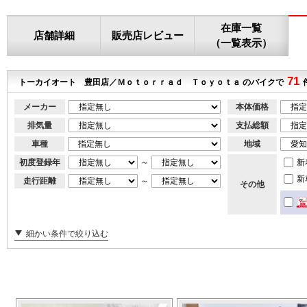
在庫一覧
店舗詳細
販売店レビュー
（一覧表示）
71
トーカイオート 豊田店／Ｍｏｔｏｒｒａｄ Ｔｏｙｏｔａ のバイクで
メーカー
本体価格
排気量
支払総額
車種
地域
初度登録年
～
新
新
走行距離
～
その他
細かい条件で絞り込む