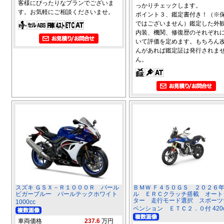
客様にぴったりなプランでございま
っかりチェックします。
す。お気軽にご相談くださいませ。
ポイント３、鑑定書付き！（※
ではございません）鑑定した外
内装、機関、修復歴のそれぞれ
いて評価を定めます。もちろん
んがあれば鑑定証は発行されま
ん。
スズキ ＧＳＸ－Ｒ１０００Ｒ パール
ＢＭＷ Ｆ４５０ＧＳ ２０２６
ビガーブルー パールテックホワイト
ル ＥＲＣクラッチ搭載 オート
ター 走行モード選択 スポーツ
1000cc
ペンション ＥＴＣ２．０付 420c
車両価格
237.6
万円