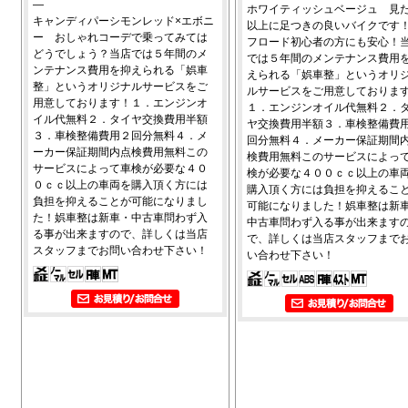
―
ホワイティッシュベージュ 見
キャンディパーシモンレッド×エボニ
以上に足つきの良いバイクです
ー おしゃれコーデで乗ってみては
フロード初心者の方にも安心！
どうでしょう？当店では５年間のメ
では５年間のメンテナンス費用
ンテナンス費用を抑えられる「娯車
えられる「娯車整」というオリ
整」というオリジナルサービスをご
ルサービスをご用意しておりま
用意しております！１．エンジンオ
１．エンジンオイル代無料２．
イル代無料２．タイヤ交換費用半額
ヤ交換費用半額３．車検整備費
３．車検整備費用２回分無料４．メ
回分無料４．メーカー保証期間
ーカー保証期間内点検費用無料この
検費用無料このサービスによっ
サービスによって車検が必要な４０
検が必要な４００ｃｃ以上の車
０ｃｃ以上の車両を購入頂く方には
購入頂く方には負担を抑えるこ
負担を抑えることが可能になりまし
可能になりました！娯車整は新
た！娯車整は新車・中古車問わず入
中古車問わず入る事が出来ます
る事が出来ますので、詳しくは当店
で、詳しくは当店スタッフまで
スタッフまでお問い合わせ下さい！
い合わせ下さい！