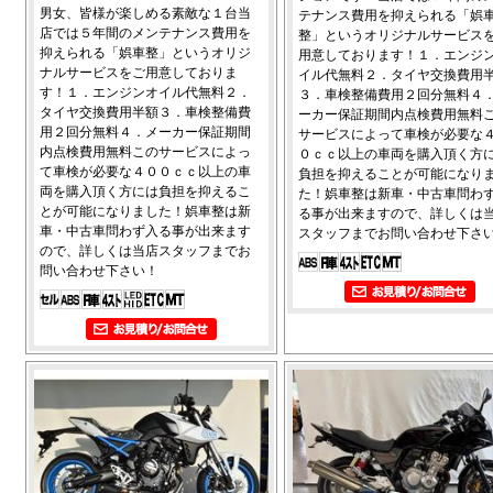
男女、皆様が楽しめる素敵な１台当
テナンス費用を抑えられる「娯
店では５年間のメンテナンス費用を
整」というオリジナルサービス
抑えられる「娯車整」というオリジ
用意しております！１．エンジ
ナルサービスをご用意しておりま
イル代無料２．タイヤ交換費用
す！１．エンジンオイル代無料２．
３．車検整備費用２回分無料４
タイヤ交換費用半額３．車検整備費
ーカー保証期間内点検費用無料
用２回分無料４．メーカー保証期間
サービスによって車検が必要な
内点検費用無料このサービスによっ
０ｃｃ以上の車両を購入頂く方
て車検が必要な４００ｃｃ以上の車
負担を抑えることが可能になり
両を購入頂く方には負担を抑えるこ
た！娯車整は新車・中古車問わ
とが可能になりました！娯車整は新
る事が出来ますので、詳しくは
車・中古車問わず入る事が出来ます
スタッフまでお問い合わせ下さ
ので、詳しくは当店スタッフまでお
問い合わせ下さい！