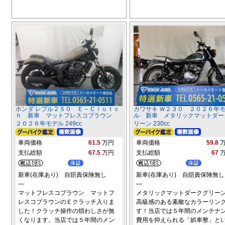
ホンダ レブル２５０ Ｅ－Ｃｌｕｔｃ
カワサキ Ｗ２３０ ２０２６年
ｈ 新車 マットフレスコブラウン
ル 新車 メタリックマットダー
２０２６年モデル 249cc
リーン 230cc
車両価格
61.5
万円
車両価格
59.8
支払総額
67.5
万円
支払総額
67
新車(在庫あり) 自賠責保険無し
新車(在庫あり) 自賠責保険無し
―
―
マットフレスコブラウン マットフ
メタリックマットダークグリ
レスコブラウンのＥクラッチ入りま
高級感のある素敵なカラーリン
した！クラッチ操作の煩わしさが無
す！当店では５年間のメンテナ
くなります。当店では５年間のメン
費用を抑えられる「娯車整」と