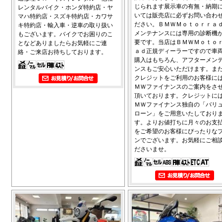
じられます展示車の有無・納期
レンタルバイク・ホンダ特約店・ヤ
いては販売店に必ずお問い合わ
マハ特約店・スズキ特約店・カワサ
ださい。ＢＭＷＭｏｔｏｒｒａ
キ特約店・輸入車・逆車の取り扱い
メンテナンスには専用の診断機
もございます。バイクでお困りのこ
要です。当店はＢＭＷＭｏｔｏ
となどありましたらお気軽にご連
ａｄ正規ディーラーですので車
絡・ご来店お待ちしております。
購入はもちろん、アフターメン
ンスもご安心いただけます。ま
クレジットをご利用のお客様に
ＭＷファイナンスのご案内をさ
頂いております。クレジットに
ＭＷファイナンス独自の「バリ
ローン」をご用意いたしており
す。よりお値打ちに月々のお支
をご希望のお客様にぴったりな
ンでございます。お気軽にご相
ださいませ。