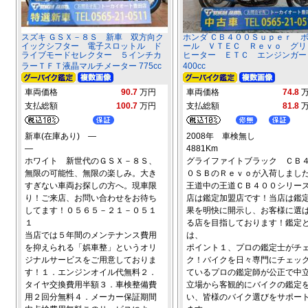
スズキ ＧＳＸ－８Ｓ 新車 双方向ク
ホンダ ＣＢ４００Ｓｕｐｅｒ 
イックシフター 電子スロットル ド
ール ＶＴＥＣ Ｒｅｖｏ グリ
ライブモードセレクター ５インチカ
ヒーター ＥＴＣ エンジンガー
ラーＴＦＴ液晶マルチメーター 775cc
400cc
車両価格
90.7
万円
車両価格
74.8
支払総額
100.7
万円
支払総額
81.8
新車(在庫あり) ―
2008年 車検無し
―
4881Km
ホワイト 新世代のＧＳＸ－８Ｓ、
グライファイトブラック ＣＢ
無限の可能性、無限の楽しみ。大き
０ＳＢのＲｅｖｏが入荷しまし
すぎない車両お探しの方へ。現車限
王道中の王道ＣＢ４００シリー
り！ご来店、お問い合わせをお待ち
店は鑑定加盟店です！当店は鑑
してます！０５６５－２１－０５１
果を明快に開示し、お客様に選
１
る店を目指しております！鑑定
当店では５年間のメンテナンス費用
は、
を抑えられる「娯車整」というオリ
ポイント１、プロの鑑定士がチ
ジナルサービスをご用意しておりま
ク！バイクを日々専門にチェッ
す！１．エンジンオイル代無料２．
ているプロの鑑定師が公正で中
タイヤ交換費用半額３．車検整備費
立場から客観的にバイクの鑑定
用２回分無料４．メーカー保証期間
い、皆様のバイク選びをサポー