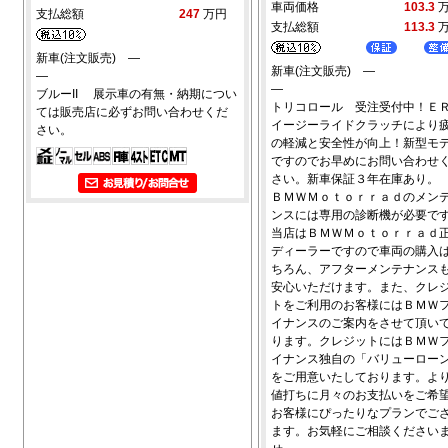
車両価格
103.3
支払総額
247
万円
支払総額
113.3
新車(注文販売) ―
新車(注文販売) ―
―
―
ブルーII 展示車の有無・納期につい
トリコロール 受注受付中！Ｅ
ては販売店に必ずお問い合わせくだ
イージーライドクラッチにより
さい。
の軽減と安全性が向上！新型モ
ですのでお早めにお問い合わせ
さい。新車保証３年在庫あり。
ＢＭＷＭｏｔｏｒｒａｄのメン
ンスには専用の診断機が必要で
当店はＢＭＷＭｏｔｏｒｒａｄ
ディーラーですので車両の購入
ちろん、アフターメンテナンス
安心いただけます。また、クレ
トをご利用のお客様にはＢＭＷ
イナンスのご案内をさせて頂い
ります。クレジットにはＢＭＷ
イナンス独自の「バリューロー
をご用意いたしております。よ
値打ちに月々のお支払いをご希
お客様にぴったりなプランでご
ます。お気軽にご相談ください