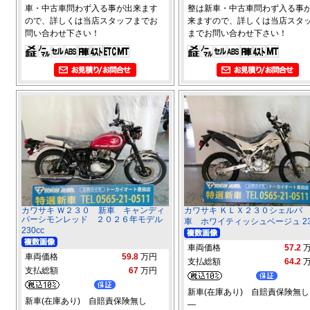
車・中古車問わず入る事が出来ます
整は新車・中古車問わず入る事
ので、詳しくは当店スタッフまでお
来ますので、詳しくは当店スタ
問い合わせ下さい！
までお問い合わせ下さい！
カワサキ Ｗ２３０ 新車 キャンディ
カワサキ ＫＬＸ２３０シェルパ
パーシモンレッド ２０２６年モデル
車 ホワイティッシュベージュ 23
230cc
車両価格
57.2
車両価格
59.8
万円
支払総額
64.2
支払総額
67
万円
新車(在庫あり) 自賠責保険無し
新車(在庫あり) 自賠責保険無し
―