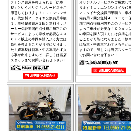
テナンス費用を抑えられる「娯車
オリジナルサービスをご用意し
整」というオリジナルサービスをご
ります！１．エンジンオイル代
用意しております！１．エンジンオ
２．タイヤ交換費用半額３．車
イル代無料２．タイヤ交換費用半額
備費用２回分無料４．メーカー
３．車検整備費用２回分無料４．メ
期間内点検費用無料このサービ
ーカー保証期間内点検費用無料この
よって車検が必要な４００ｃｃ
サービスによって車検が必要な４０
の車両を購入頂く方には負担を
０ｃｃ以上の車両を購入頂く方には
ることが可能になりました！娯
負担を抑えることが可能になりまし
は新車・中古車問わず入る事が
た！娯車整は新車・中古車問わず入
ますので、詳しくは当店スタッ
る事が出来ますので、詳しくは当店
でお問い合わせ下さい！
スタッフまでお問い合わせ下さい！