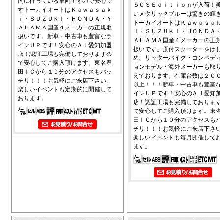
的に行っている車両ですので安心で
５０ＳＥｄｉｔｉｏｎが入荷！
すトーカイオートはＫａｗａｓａｋ
いメタリックブルーは驚きの輝
ｉ・ＳＵＺＵＫＩ・ＨＯＮＤＡ・Ｙ
トーカイオートはＫａｗａｓａ
ＡＨＡＭＡ国産４メーカーの正規取
ｉ・ＳＵＺＵＫＩ・ＨＯＮＤＡ
扱いです。新車・中古車も豊富なラ
ＡＨＡＭＡ国産４メーカーの正
インＵＰです！安心のＡＪ愛知加盟
扱いです。原付スクーターをは
店！認証工場も完備しておりますの
め、リッターバイク・コンペデ
で安心してご購入頂けます。東名豊
ョンモデル・海外メーカーも取
田ＩＣから１０分のアクセスもバッ
えております。在庫台数は２０
チリ！！！お気軽にご来店下さい。
以上！！！新車・中古車も豊富
楽しいイベントも定期的に開催して
インＵＰです！安心のＡＪ愛知
おります。
店！認証工場も完備しておりま
で安心してご購入頂けます。東
田ＩＣから１０分のアクセスも
チリ！！！お気軽にご来店下さ
楽しいイベントも毎月開催して
ます。