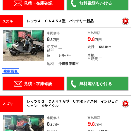
見積・在庫確認
無料電話をかける
レッツ４ ＣＡ４５Ａ型 バッテリー新品
スズキ
支払総額
車両価格
9
8
.8
.8
万円
万円
初度登
走行
5861Km
―
録年
色
車検/
シルバー
―
自賠責
地域
沖縄県 那覇市
複数画像
見積・在庫確認
無料電話をかける
レッツ５Ｇ ＣＡ４７Ａ型 リアボックス付 インジェク
スズキ
ション ４サイクル
支払総額
車両価格
9
8
.8
.8
万円
万円