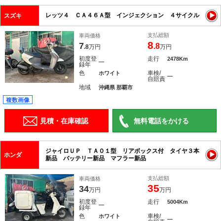
レッツ４ ＣＡ４６Ａ型 インジェクション ４サイクル
スズキ
支払総額
車両価格
8
7
.8
.8
万円
万円
初度登
走行
2478Km
―
録年
色
車検/
ホワイト
―
自賠責
地域
沖縄県 那覇市
複数画像
見積・在庫確認
無料電話をかける
ジャイロＵＰ ＴＡ０１型 リアボックス付 タイヤ３本
ホンダ
新品 バッテリー新品 マフラー新品
支払総額
車両価格
35
34
万円
万円
初度登
走行
5004Km
―
録年
色
車検/
ホワイト
―