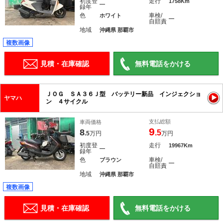
初度登
走行
1758Km
―
録年
色
車検/
ホワイト
―
自賠責
地域
沖縄県 那覇市
複数画像
見積・在庫確認
無料電話をかける
ＪＯＧ ＳＡ３６Ｊ型 バッテリー新品 インジェクショ
ヤマハ
ン ４サイクル
支払総額
車両価格
9
8
.5
.5
万円
万円
初度登
走行
19967Km
―
録年
色
車検/
ブラウン
―
自賠責
地域
沖縄県 那覇市
複数画像
見積・在庫確認
無料電話をかける