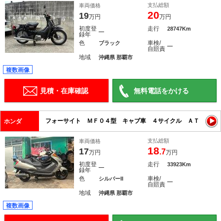
支払総額
車両価格
20
19
万円
万円
初度登
走行
28747Km
―
録年
色
車検/
ブラック
―
自賠責
地域
沖縄県 那覇市
複数画像
見積・在庫確認
無料電話をかける
フォーサイト ＭＦ０４型 キャブ車 ４サイクル ＡＴ
ホンダ
支払総額
車両価格
18
17
.7
万円
万円
初度登
走行
33923Km
―
録年
色
車検/
シルバーII
―
自賠責
地域
沖縄県 那覇市
複数画像