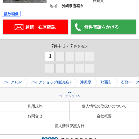
自賠責
地域
沖縄県 那覇市
複数画像
見積・在庫確認
無料電話をかける
7件中 1～ 7
件を表示
1
0
0
0
0
0
0
0
0
0
バイクTOP
バイクショップ(販売店)
沖縄県
那覇市
石嶺ベー
利用規約
個人情報の取扱いについて
お問合せ
会社概要
個人情報保護方針