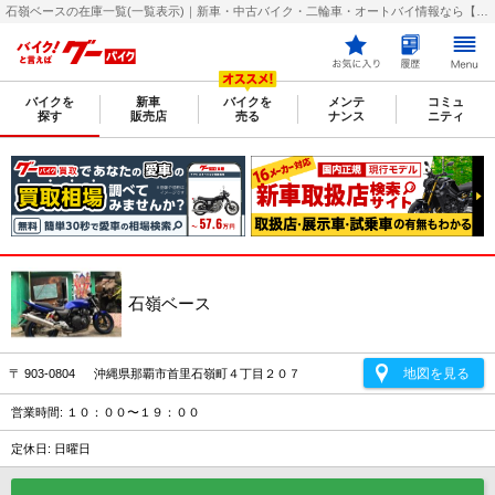
石嶺ベースの在庫一覧(一覧表示)｜新車・中古バイク・二輪車・オートバイ情報なら【グーバイク(GooBike)】
バイクを
新車
バイクを
メンテ
コミュ
探す
販売店
売る
ナンス
ニティ
石嶺ベース
地図を見る
〒 903-0804 沖縄県那覇市首里石嶺町４丁目２０７
営業時間: １０：００〜１９：００
定休日: 日曜日