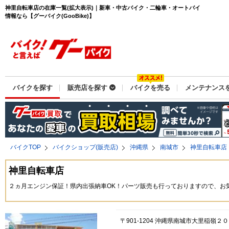
神里自転車店の在庫一覧(拡大表示)｜新車・中古バイク・二輪車・オートバイ
情報なら【グーバイク(GooBike)】
バイクを探す
販売店を探す
バイクを売る
メンテナンス
バイクTOP
バイクショップ(販売店)
沖縄県
南城市
神里自転車店
神里自転車店
２ヵ月エンジン保証！県内出張納車OK！パーツ販売も行っておりますので、お
〒901-1204 沖縄県南城市大里稲嶺２