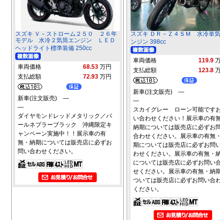
スズキ Ｖ－ストローム２５０ ２６年
スズキ ＤＲ－Ｚ４ＳＭ 水冷単
モデル 水冷２気筒エンジン ＬＥＤ
ンジン 398cc
ヘッドライト標準装備 250cc
車両価格
119.9
車両価格
68.53
万円
支払総額
123.8
支払総額
72.93
万円
新車(注文販売) ―
新車(注文販売) ―
―
―
スカイグレー ローン可能です
ダイヤモンドレッドメタリック／パ
い合わせください！展示車の有
ールネブラーブラック 沖縄限定キ
納期については販売店に必ずお
ャンペーン実施中！！展示車の有
合わせください。展示車の有無
無・納期については販売店に必ずお
期については販売店に必ずお問
問い合わせください。
わせください。展示車の有無・
については販売店に必ずお問い
せください。展示車の有無・納
ついては販売店に必ずお問い合
ください。