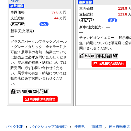
150cc
車両価格
119.9
車両価格
39.6
万円
支払総額
123.8
支払総額
44
万円
新車(注文販売) ―
新車(注文販売) ―
―
―
チャンピオンイエロー 展示車
グラススパークルブラック／オール
無・納期については販売店に必
トグレーメタリック 全カラー注文
問い合わせください。
可能！展示車の有無・納期について
は販売店に必ずお問い合わせくださ
い。展示車の有無・納期については
販売店に必ずお問い合わせくださ
い。展示車の有無・納期については
販売店に必ずお問い合わせくださ
い。
バイクTOP
バイクショップ(販売店)
沖縄県
南城市
神里自転車店