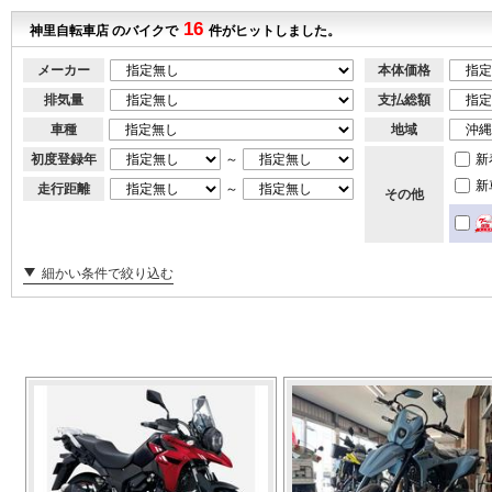
16
神里自転車店 のバイクで
件がヒットしました。
メーカー
本体価格
排気量
支払総額
車種
地域
初度登録年
～
新
新
走行距離
～
その他
細かい条件で絞り込む