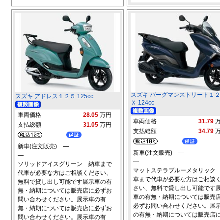
スズキ バーグマンストリート１
スズキ アドレス１２５ 125cc
Ｘ 124cc
車両価格
28.05
万円
車両価格
31.79
支払総額
31.05
万円
支払総額
34.79
新車(注文販売) ―
新車(注文販売) ―
―
―
ソリッドアイスグリーン 納車まで
マットステラブルーメタリック
代車が必要な方はご相談ください、
車まで代車が必要な方はご相談
無料で貸し出し可能です展示車の有
さい、無料で貸し出し可能です
無・納期については販売店に必ずお
車の有無・納期については販売
問い合わせください。展示車の有
必ずお問い合わせください。展
無・納期については販売店に必ずお
の有無・納期については販売店
問い合わせください。展示車の有