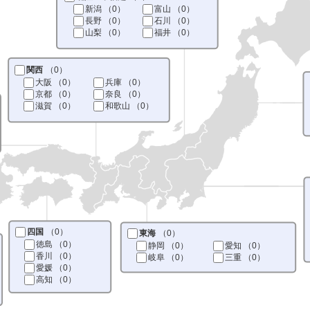
新潟
（0）
富山
（0）
長野
（0）
石川
（0）
山梨
（0）
福井
（0）
関西
（0）
大阪
（0）
兵庫
（0）
京都
（0）
奈良
（0）
滋賀
（0）
和歌山
（0）
四国
（0）
東海
（0）
徳島
（0）
静岡
（0）
愛知
（0）
香川
（0）
岐阜
（0）
三重
（0）
愛媛
（0）
高知
（0）