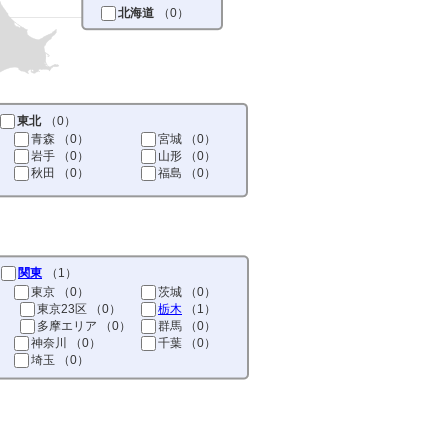
北海道
（0）
東北
（0）
青森
（0）
宮城
（0）
岩手
（0）
山形
（0）
秋田
（0）
福島
（0）
関東
（1）
東京
（0）
茨城
（0）
東京23区
（0）
栃木
（1）
多摩エリア
（0）
群馬
（0）
神奈川
（0）
千葉
（0）
埼玉
（0）