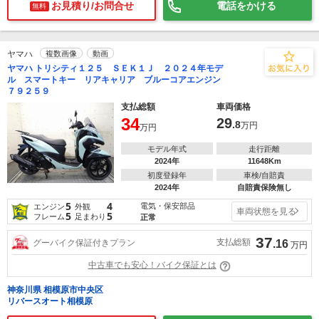
お見積り/お問合せ
電話をかける
無料
ヤマハ
複数画像
動画
ヤマハ トリシティ１２５ ＳＥＫ１Ｊ ２０２４年モデ
ル スマートキー リアキャリア ブルーコアエンジン
７９２５９
支払総額
車両価格
34
29
.8
万円
万円
モデル年式
走行距離
2024年
11648Km
初度登録年
車検/自賠責
2024年
自賠責保険無し
5
4
電気・保安部品
エンジン
外観
車両状態を見る
5
5
フレーム
足まわり
正常
37
支払総額
グーバイク保証付きプラン
.16
万円
中古車でも安心！バイク保証とは
神奈川県 相模原市中央区
リバースオート相模原