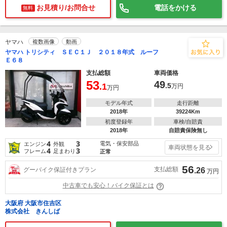
お見積り/お問合せ
電話をかける
無料
ヤマハ
複数画像
動画
ヤマハ トリシティ ＳＥＣ１Ｊ ２０１８年式 ルーフ
Ｅ６８
支払総額
車両価格
53
49
.1
.5
万円
万円
モデル年式
走行距離
2018年
39224Km
初度登録年
車検/自賠責
2018年
自賠責保険無し
4
3
電気・保安部品
エンジン
外観
車両状態を見る
4
3
フレーム
足まわり
正常
56
支払総額
グーバイク保証付きプラン
.26
万円
中古車でも安心！バイク保証とは
大阪府 大阪市住吉区
株式会社 きんしば