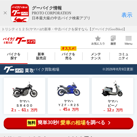
グーバイク情報
PROTO CORPORATION
表示
日本最大級の中古バイク検索アプリ
トリシティ１２５(ヤマハ)の新車・中古バイクを探すなら【グーバイク(GooBike)】
バイクを
新車
バイクを
メンテ
コミュ
探す
販売店
売る
ナンス
ニティ
バイク買取相場
※2026年8月9日更新
ヤマハ
ヤマハ
ヤマハ
ＹＺＦ－Ｒ２５
ＳＲ４００
ビーノ
45
2
61
万円
12
.8
万円
万円
.1
.1
～
.2
～
～
簡単30秒!
愛車
相場
を調べる
の
無料