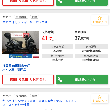
お見積り/お問合せ
電話をかける
無料
ヤマハ
複数画像
動画
ヤマハ トリシティ リアボックス
支払総額
車両価格
41
37
.7
.8
万円
万円
モデル年式
走行距離
2024年
走行距離疑義車
初度登録年
車検/自賠責
年式不明
自賠責保険無し
福岡県 糟屋郡志免町
バイク王 福岡店
お見積り/お問合せ
電話をかける
無料
ヤマハ
複数画像
動画
ヤマハ トリシティ１２５ ２０１５年モデル ＳＥ８２
Ｊ スペアキー付属