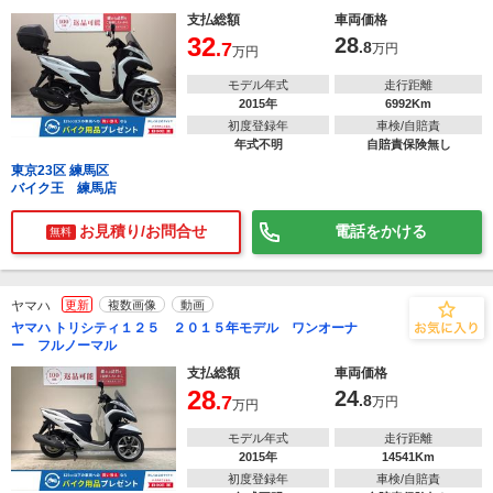
支払総額
車両価格
32
28
.7
.8
万円
万円
モデル年式
走行距離
2015年
6992Km
初度登録年
車検/自賠責
年式不明
自賠責保険無し
東京23区 練馬区
バイク王 練馬店
お見積り/お問合せ
電話をかける
無料
ヤマハ
更新
複数画像
動画
ヤマハ トリシティ１２５ ２０１５年モデル ワンオーナ
ー フルノーマル
支払総額
車両価格
28
24
.7
.8
万円
万円
モデル年式
走行距離
2015年
14541Km
初度登録年
車検/自賠責