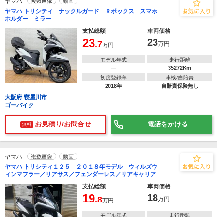
ヤマハ
複数画像
動画
ヤマハ トリシティ ナックルガード Ｒボックス スマホ
ホルダー ミラー
支払総額
車両価格
23
23
.7
万円
万円
モデル年式
走行距離
―
35272Km
初度登録年
車検/自賠責
2018年
自賠責保険無し
大阪府 寝屋川市
ゴーバイク
お見積り/お問合せ
電話をかける
無料
ヤマハ
複数画像
動画
ヤマハ トリシティ１２５ ２０１８年モデル ウィルズウ
ィンマフラー／リアサス／フェンダーレス／リアキャリア
支払総額
車両価格
19
18
.8
万円
万円
モデル年式
走行距離