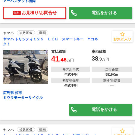
アーバンゲット福岡
お見積り/お問合せ
電話をかける
無料
ヤマハ
複数画像
動画
ヤマハ トリシティ１２５ ＬＥＤ スマートキー Ｙコネ
クト
支払総額
車両価格
41
38
.46
.9
万円
万円
モデル年式
走行距離
年式不明
8519Km
初度登録年
車検/自賠責
年式不明
―
広島県 呉市
ミウラモーターサイクル
電話をかける
ヤマハ
複数画像
動画