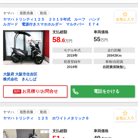
ヤマハ
複数画像
動画
ヤマハ トリシティ１２５ ２０１９年式 ルーフ ハンド
ルガード 電源付きスマホホルダー マルチバー Ｅ７４
支払総額
車両価格
58
55
.6
万円
万円
モデル年式
走行距離
2019年
26943Km
初度登録年
車検/自賠責
2019年
自賠責保険無し
大阪府 大阪市住吉区
株式会社 きんしば
お見積り/お問合せ
電話をかける
無料
ヤマハ
複数画像
動画
ヤマハ トリシティ １２５ ホワイトメタリック６
支払総額
車両価格