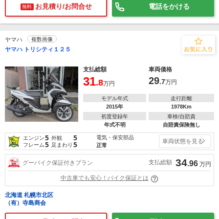
お見積り/お問合せ
電話をかける
無料
ヤマハ
複数画像
ヤマハ トリシティ１２５
支払総額
車両価格
31
29
.8
.7
万円
万円
モデル年式
走行距離
2015年
1978Km
初度登録年
車検/自賠責
年式不明
自賠責保険無し
5
5
電気・保安部品
エンジン
外観
車両状態を見る
5
5
フレーム
足まわり
正常
34
支払総額
グーバイク保証付きプラン
.96
万円
中古車でも安心！バイク保証とは
北海道 札幌市北区
（有）寺島商会