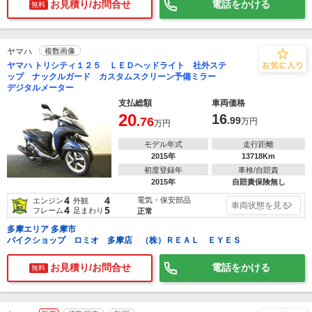
お見積り/お問合せ
電話をかける
無料
ヤマハ
複数画像
ヤマハ トリシティ１２５ ＬＥＤヘッドライト 社外ステ
ップ ナックルガード カスタムスクリーン予備ミラー
デジタルメーター
支払総額
車両価格
20
16
.76
.99
万円
万円
モデル年式
走行距離
2015年
13718Km
初度登録年
車検/自賠責
2015年
自賠責保険無し
4
4
電気・保安部品
エンジン
外観
車両状態を見る
4
5
フレーム
足まわり
正常
多摩エリア 多摩市
バイクショップ ロミオ 多摩店 （株）ＲＥＡＬ ＥＹＥＳ
お見積り/お問合せ
電話をかける
無料