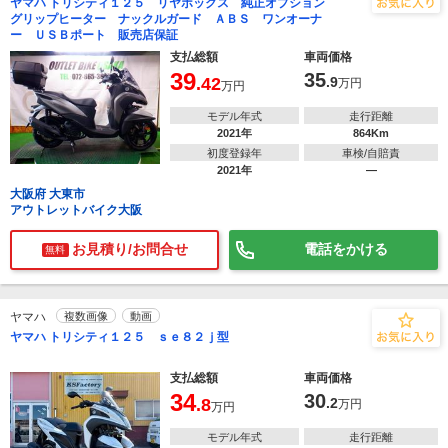
ヤマハ トリシティ１２５ リヤボックス 純正オプション
グリップヒーター ナックルガード ＡＢＳ ワンオーナ
ー ＵＳＢポート 販売店保証
支払総額
車両価格
39
35
.42
.9
万円
万円
モデル年式
走行距離
2021年
864Km
初度登録年
車検/自賠責
2021年
―
大阪府 大東市
アウトレットバイク大阪
お見積り/お問合せ
電話をかける
無料
ヤマハ
複数画像
動画
ヤマハ トリシティ１２５ ｓｅ８２ｊ型
支払総額
車両価格
34
30
.8
.2
万円
万円
モデル年式
走行距離