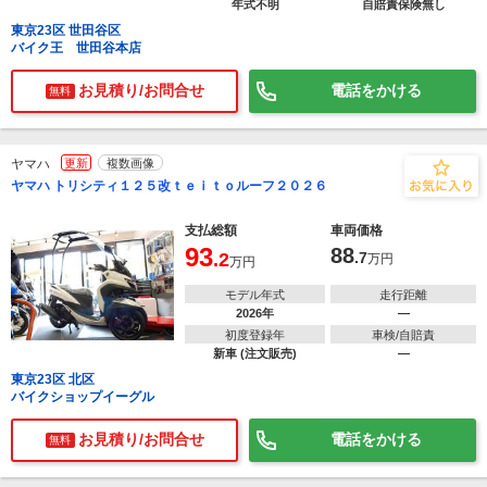
年式不明
自賠責保険無し
東京23区 世田谷区
バイク王 世田谷本店
お見積り/お問合せ
電話をかける
無料
ヤマハ
更新
複数画像
ヤマハ トリシティ１２５改ｔｅｉｔｏルーフ２０２６
支払総額
車両価格
93
88
.2
.7
万円
万円
モデル年式
走行距離
2026年
―
初度登録年
車検/自賠責
新車 (注文販売)
―
東京23区 北区
バイクショップイーグル
お見積り/お問合せ
電話をかける
無料