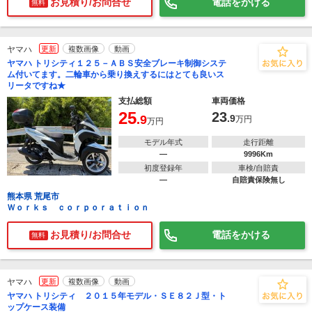
お見積り/お問合せ
電話をかける
無料
ヤマハ
更新
複数画像
動画
ヤマハ トリシティ１２５－ＡＢＳ安全ブレーキ制御システ
ム付いてます。二輪車から乗り換えするにはとても良いス
リータですね★
支払総額
車両価格
25
23
.9
.9
万円
万円
モデル年式
走行距離
―
9996Km
初度登録年
車検/自賠責
―
自賠責保険無し
熊本県 荒尾市
Ｗｏｒｋｓ ｃｏｒｐｏｒａｔｉｏｎ
お見積り/お問合せ
電話をかける
無料
ヤマハ
更新
複数画像
動画
ヤマハ トリシティ ２０１５年モデル・ＳＥ８２Ｊ型・ト
ップケース装備