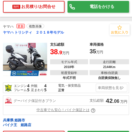
お見積り/お問合せ
電話をかける
無料
ヤマハ
更新
複数画像
ヤマハ トリシティ ２０１８年モデル
支払総額
車両価格
38
35
.9
万円
万円
モデル年式
走行距離
2018年
2144Km
初度登録年
車検/自賠責
年式不明
自賠責保険無し
4
4
電気・保安部品
エンジン
外観
車両状態を見る
5
5
フレーム
足まわり
正常
42
支払総額
グーバイク保証付きプラン
.06
万円
中古車でも安心！バイク保証とは
兵庫県 姫路市
バイク王 姫路店