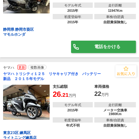
モデル年式
走行距離
2015年
11947Km
初度登録年
車検/自賠責
2015年
自賠責保険無し
静岡県 静岡市葵区
マモルホンダ
電話をかける
ヤマハ
更新
複数画像
ヤマハ トリシティ１２５ リヤキャリア付き バッテリー
新品 ２０１５年モデル
支払総額
車両価格
26
22
.21
万円
万円
モデル年式
走行距離
2015年
メーター交換車
1980Km
初度登録年
車検/自賠責
年式不明
自賠責保険無し
東京23区 練馬区
ライトニング練馬店