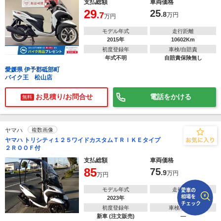
支払総額
車両価格
29
25
.7
.8
万円
万円
で
相場をチェック！
車種選択するだけ、かんたん相場検索
モデル年式
走行距離
2015年
10602Km
まずはメーカーを選択する
初度登録年
車検/自賠責
年式不明
自賠責保険無し
愛媛県 伊予郡砥部町
排気量
バイク王 松山店
車種
お見積り/お問合せ
電話をかける
無料
型式(任意)
ヤマハ
複数画像
走行距離(任意)
ヤマハ トリシティ１２５ワイドカスタムＴＲＩＫＥタイプ
２ＲＯＯＦ付
支払総額
車両価格
85
75
.9
万円
万円
モデル年式
走行距離
2023年
―
初度登録年
車検/自賠責
新車 (注文販売)
―