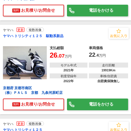
お見積り/お問合せ
電話をかける
無料
ヤマハ
更新
複数画像
ヤマハ トリシティ１２５ 駆動系新品
支払総額
車両価格
26
22
.07
.4
万円
万円
モデル年式
走行距離
2021年
19919Km
初度登録年
車検/自賠責
2022年
自賠責保険無し
京都府 京都市南区
（株）ＰＡＬＳ 京都 九条河原町店
お見積り/お問合せ
電話をかける
無料
ヤマハ
更新
複数画像
ヤマハ トリシティ１２５