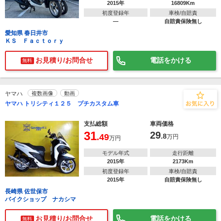
2015年
16809Km
初度登録年
車検/自賠責
―
自賠責保険無し
愛知県 春日井市
ＫＳ Ｆａｃｔｏｒｙ
お見積り/お問合せ
電話をかける
無料
ヤマハ
複数画像
動画
ヤマハ トリシティ１２５ プチカスタム車
支払総額
車両価格
31
29
.49
.8
万円
万円
モデル年式
走行距離
2015年
2173Km
初度登録年
車検/自賠責
2015年
自賠責保険無し
長崎県 佐世保市
バイクショップ ナカシマ
お見積り/お問合せ
電話をかける
無料