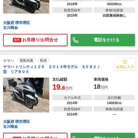
2018年
45509Km
初度登録年
車検/自賠責
2018年
自賠責保険無し
大阪府 堺市堺区
古川商会
お見積り/お問合せ
電話をかける
無料
ヤマハ
複数画像
動画
ヤマハ トリシティ１２５ ２０１４年モデル ＳＥ８２Ｊ
型 リアＢＯＸ
支払総額
車両価格
19
18
.8
万円
万円
モデル年式
走行距離
2014年
14683Km
初度登録年
車検/自賠責
2014年
―
大阪府 堺市堺区
古川商会