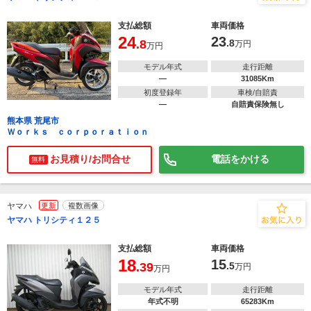
支払総額
車両価格
24
23
.8
.8
万円
万円
モデル年式
走行距離
―
31085Km
初度登録年
車検/自賠責
―
自賠責保険無し
熊本県 荒尾市
Ｗｏｒｋｓ ｃｏｒｐｏｒａｔｉｏｎ
お見積り/お問合せ
電話をかける
無料
ヤマハ
更新
複数画像
ヤマハ トリシティ１２５
支払総額
車両価格
18
15
.39
.5
万円
万円
モデル年式
走行距離
年式不明
65283Km