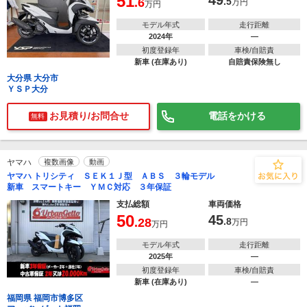
51
49
.6
.5
万円
万円
モデル年式
走行距離
2024年
―
初度登録年
車検/自賠責
新車 (在庫あり)
自賠責保険無し
大分県 大分市
ＹＳＰ大分
お見積り/お問合せ
電話をかける
無料
ヤマハ
複数画像
動画
ヤマハ トリシティ ＳＥＫ１Ｊ型 ＡＢＳ ３輪モデル
新車 スマートキー ＹＭＣ対応 ３年保証
支払総額
車両価格
50
45
.28
.8
万円
万円
モデル年式
走行距離
2025年
―
初度登録年
車検/自賠責
新車 (在庫あり)
―
福岡県 福岡市博多区