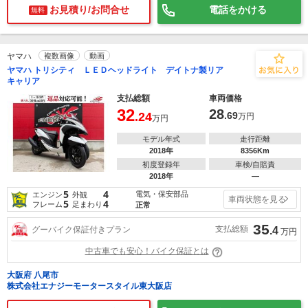
お見積り/お問合せ
電話をかける
無料
ヤマハ
複数画像
動画
ヤマハ トリシティ ＬＥＤヘッドライト デイトナ製リア
キャリア
支払総額
車両価格
32
28
.24
.69
万円
万円
モデル年式
走行距離
2018年
8356Km
初度登録年
車検/自賠責
2018年
―
5
4
電気・保安部品
エンジン
外観
車両状態を見る
5
4
フレーム
足まわり
正常
35
支払総額
グーバイク保証付きプラン
.4
万円
中古車でも安心！バイク保証とは
大阪府 八尾市
株式会社エナジーモータースタイル東大阪店