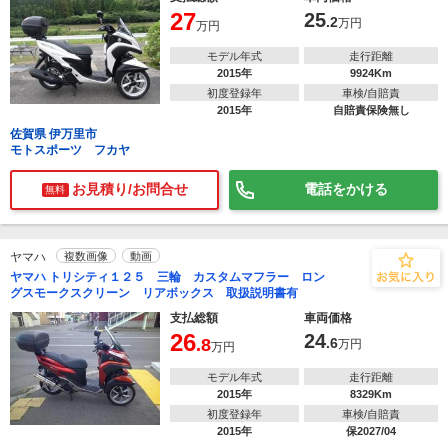
27
25
.2
万円
万円
モデル年式
走行距離
2015年
9924Km
初度登録年
車検/自賠責
2015年
自賠責保険無し
佐賀県 伊万里市
モトスポーツ フカヤ
お見積り/お問合せ
電話をかける
無料
ヤマハ
複数画像
動画
ヤマハ トリシティ１２５ 三輪 カスタムマフラー ロン
グスモークスクリーン リアボックス 取扱説明書有
支払総額
車両価格
26
24
.8
.6
万円
万円
モデル年式
走行距離
2015年
8329Km
初度登録年
車検/自賠責
2015年
保2027/04