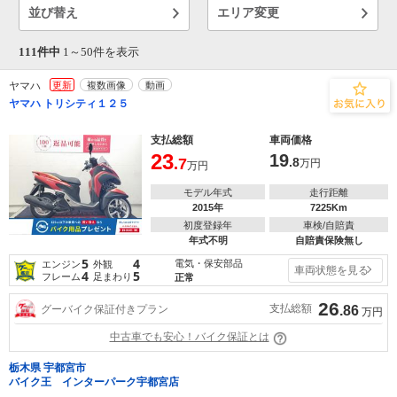
並び替え
エリア変更
111件中
1～
50
件を表示
ヤマハ
更新
複数画像
動画
ヤマハ トリシティ１２５
支払総額
車両価格
23
19
.7
.8
万円
万円
モデル年式
走行距離
2015年
7225Km
初度登録年
車検/自賠責
年式不明
自賠責保険無し
5
4
電気・保安部品
エンジン
外観
車両状態を見る
4
5
フレーム
足まわり
正常
26
支払総額
グーバイク保証付きプラン
.86
万円
中古車でも安心！バイク保証とは
栃木県 宇都宮市
バイク王 インターパーク宇都宮店