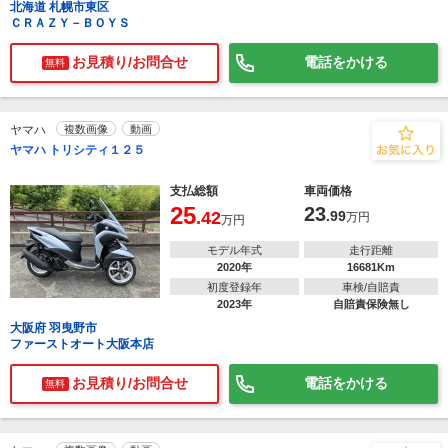
北海道 札幌市東区
ＣＲＡＺＹ－ＢＯＹＳ
お見積り/お問合せ
電話をかける
無料
ヤマハ
複数画像
動画
ヤマハ トリシティ１２５
支払総額
車両価格
25
23
.42
.99
万円
万円
モデル年式
走行距離
2020年
16681Km
初度登録年
車検/自賠責
2023年
自賠責保険無し
大阪府 羽曳野市
ファーストオート大阪本店
お見積り/お問合せ
電話をかける
無料