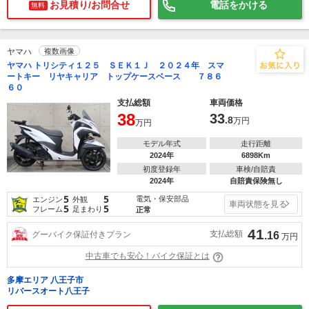
お見積り/お問合せ
電話をかける
無料
ヤマハ
複数画像
ヤマハ トリシティ１２５ ＳＥＫ１Ｊ ２０２４年 スマ
ートキー リヤキャリア トップケースベース ７８６
６０
支払総額
車両価格
38
33
.8
万円
万円
モデル年式
走行距離
2024年
6898Km
初度登録年
車検/自賠責
2024年
自賠責保険無し
5
5
電気・保安部品
エンジン
外観
車両状態を見る
5
5
フレーム
足まわり
正常
41
支払総額
グーバイク保証付きプラン
.16
万円
中古車でも安心！バイク保証とは
多摩エリア 八王子市
リバースオート八王子