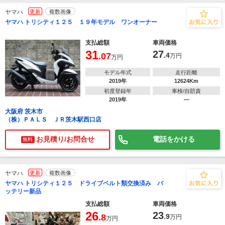
ヤマハ
更新
複数画像
ヤマハ トリシティ１２５ １９年モデル ワンオーナー
支払総額
車両価格
31
27
.07
.4
万円
万円
モデル年式
走行距離
2019年
12624Km
初度登録年
車検/自賠責
2019年
―
大阪府 茨木市
（株）ＰＡＬＳ ＪＲ茨木駅西口店
お見積り/お問合せ
電話をかける
無料
ヤマハ
更新
複数画像
ヤマハ トリシティ１２５ ドライブベルト類交換済み バ
ッテリー新品
支払総額
車両価格
26
23
.8
.9
万円
万円