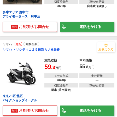
初度登録年
車検/自賠責
2021年
自賠責保険無し
多摩エリア 府中市
アライモータース 府中店
お見積り/お問合せ
電話をかける
無料
ヤマハ
更新
複数画像
ヤマハ トリシティ１２５最新ＡＪ６最終
支払総額
車両価格
59
55
.3
.8
万円
万円
モデル年式
走行距離
2026年
―
初度登録年
車検/自賠責
新車 (注文販売)
―
東京23区 北区
バイクショップイーグル
お見積り/お問合せ
電話をかける
無料