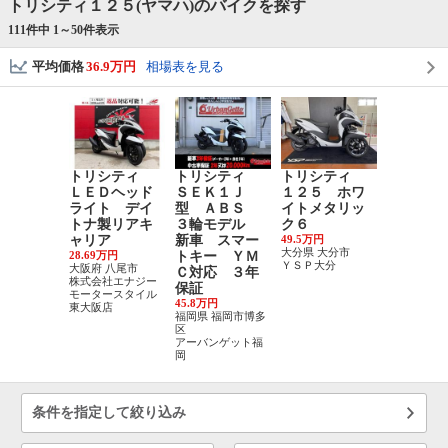
トリシティ１２５(ヤマハ)のバイクを探す
111件中 1～
50
件表示
平均価格
36.9万円
相場表を見る
トリシティ
トリシティ
トリシティ
トリシ
ＬＥＤヘッド
ＳＥＫ１Ｊ
１２５ ホワ
２０２５
ライト デイ
型 ＡＢＳ
イトメタリッ
デル 自
トナ製リアキ
３輪モデル
ク６
保険１年
ャリア
新車 スマー
49.5万円
57.2万円
大分県 大分市
熊本県 熊本
28.69万円
トキー ＹＭ
ＹＳＰ大分
バイクショ
大阪府 八尾市
Ｃ対応 ３年
ール
株式会社エナジー
保証
モータースタイル
45.8万円
東大阪店
福岡県 福岡市博多
区
アーバンゲット福
岡
条件を指定して絞り込み