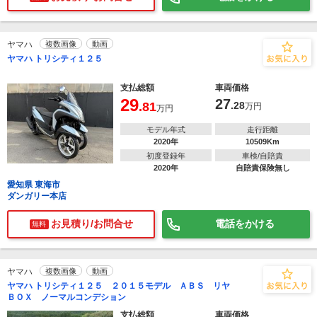
ヤマハ
複数画像
動画
ヤマハ トリシティ１２５
支払総額
車両価格
29
27
.81
.28
万円
万円
モデル年式
走行距離
2020年
10509Km
初度登録年
車検/自賠責
2020年
自賠責保険無し
愛知県 東海市
ダンガリー本店
お見積り/お問合せ
電話をかける
無料
ヤマハ
複数画像
動画
ヤマハ トリシティ１２５ ２０１５モデル ＡＢＳ リヤ
ＢＯＸ ノーマルコンデション
支払総額
車両価格