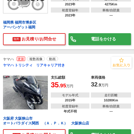
2023年
4275Km
初度登録年
車検/自賠責
2023年
―
福岡県 福岡市博多区
アーバンゲット福岡
お見積り/お問合せ
電話をかける
無料
ヤマハ
更新
複数画像
動画
ヤマハ トリシティ リアキャリア付き
支払総額
車両価格
35
32
.95
.9
万円
万円
モデル年式
走行距離
2015年
10280Km
初度登録年
車検/自賠責
年式不明
―
大阪府 大阪狭山市
オートパラダイス関西 （Ａ．Ｐ．Ｋ） 大阪狭山店