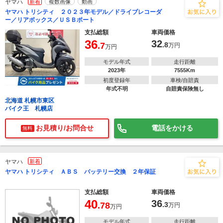
ヤマハ
新着
複数画像
動画
ヤマハ トリシティ ２０２３年モデル／ドライブレコーダ
ー／リアボックス／ＵＳＢポート
支払総額
車両価格
36
32
.7
.8
万円
万円
モデル年式
走行距離
2023年
7555Km
初度登録年
車検/自賠責
年式不明
自賠責保険無し
北海道 札幌市東区
バイク王 札幌店
お見積り/お問合せ
電話をかける
無料
ヤマハ
新着
ヤマハ トリシティ ＡＢＳ バッテリー交換 ２年保証
支払総額
車両価格
40
36
.78
.3
万円
万円
モデル年式
走行距離