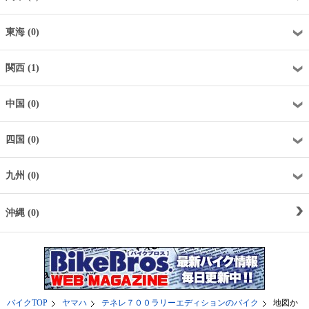
東海 (0)
関西 (1)
中国 (0)
四国 (0)
九州 (0)
沖縄 (0)
バイクTOP
ヤマハ
テネレ７００ラリーエディションのバイク
地図か