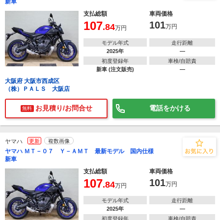
新車
支払総額
車両価格
107
101
.84
万円
万円
モデル年式
走行距離
2025年
―
初度登録年
車検/自賠責
新車 (注文販売)
―
大阪府 大阪市西成区
（株）ＰＡＬＳ 大阪店
お見積り/お問合せ
電話をかける
無料
ヤマハ
更新
複数画像
ヤマハ ＭＴ－０７ Ｙ－ＡＭＴ 最新モデル 国内仕様
新車
支払総額
車両価格
107
101
.84
万円
万円
モデル年式
走行距離
2025年
―
初度登録年
車検/自賠責