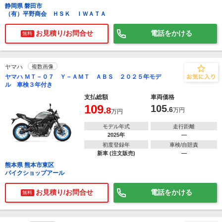
静岡県 磐田市
（有）平野商会 ＨＳＫ ＩＷＡＴＡ
お見積り/お問合せ
電話をかける
無料
ヤマハ
複数画像
ヤマハ ＭＴ－０７ Ｙ－ＡＭＴ ＡＢＳ ２０２５年モデ
ル 車検３年付き
支払総額
車両価格
109
105
.8
.6
万円
万円
モデル年式
走行距離
2025年
―
初度登録年
車検/自賠責
新車 (注文販売)
―
熊本県 熊本市東区
バイクショップアール
お見積り/お問合せ
電話をかける
無料