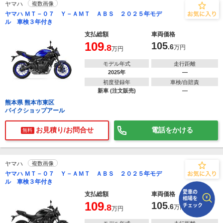
ヤマハ
複数画像
ヤマハ ＭＴ－０７ Ｙ－ＡＭＴ ＡＢＳ ２０２５年モデ
ル 車検３年付き
で
相場をチェック！
車種選択するだけ、かんたん相場検索
支払総額
車両価格
109
105
.8
.6
万円
万円
まずはメーカーを選択する
モデル年式
走行距離
排気量
2025年
―
初度登録年
車検/自賠責
新車 (注文販売)
―
車種
熊本県 熊本市東区
バイクショップアール
型式(任意)
お見積り/お問合せ
電話をかける
無料
走行距離(任意)
ヤマハ
複数画像
ヤマハ ＭＴ－０７ Ｙ－ＡＭＴ ＡＢＳ ２０２５年モデ
ル 車検３年付き
支払総額
車両価格
109
105
.8
.6
万円
万円