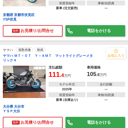
初度登録年
車検/自賠責
新車 (注文販売)
―
京都府 京都市伏見区
YSP伏見
お見積り/お問合せ
電話をかける
無料
ヤマハ
複数画像
動画
ヤマハ ＭＴ－０７ Ｙ－ＡＭＴ マットライトグレーメタ
リック４
支払総額
車両価格
111
105
.4
.6
万円
万円
モデル年式
走行距離
2025年
―
初度登録年
車検/自賠責
新車 (在庫あり)
―
大分県 大分市
ＹＳＰ大分
お見積り/お問合せ
電話をかける
無料