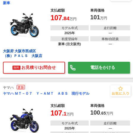
新車
支払総額
車両価格
107
101
.84
万円
万円
モデル年式
走行距離
2025年
―
初度登録年
車検/自賠責
新車 (注文販売)
―
大阪府 大阪市西成区
（株）ＰＡＬＳ 大阪店
お見積り/お問合せ
電話をかける
無料
ヤマハ
更新
ヤマハ ＭＴ－０７ Ｙ－ＡＭＴ ＡＢＳ 現行モデル
支払総額
車両価格
107
100
.1
.65
万円
万円
モデル年式
走行距離
2025年
―