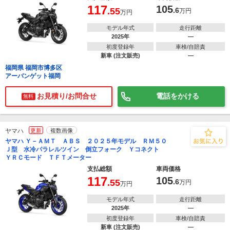
117
105
.55
.6
万円
万円
モデル年式
走行距離
2025年
―
初度登録年
車検/自賠責
新車 (注文販売)
―
福岡県 福岡市博多区
アーバンゲット福岡
お見積り/お問合せ
電話をかける
無料
ヤマハ
更新
複数画像
ヤマハ Ｙ－ＡＭＴ ＡＢＳ ２０２５年モデル ＲＭ５０
Ｊ型 水冷パラレルツイン 倒立フォーク Ｙコネクト
ＹＲＣモード ＴＦＴメーター
支払総額
車両価格
117
105
.55
.6
万円
万円
モデル年式
走行距離
2025年
―
初度登録年
車検/自賠責
新車 (注文販売)
―