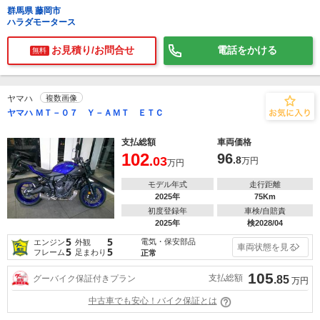
群馬県 藤岡市
ハラダモータース
お見積り/お問合せ
電話をかける
無料
ヤマハ
複数画像
ヤマハ ＭＴ－０７ Ｙ－ＡＭＴ ＥＴＣ
支払総額
車両価格
102
96
.03
.8
万円
万円
モデル年式
走行距離
2025年
75Km
初度登録年
車検/自賠責
2025年
検2028/04
5
5
電気・保安部品
エンジン
外観
車両状態を見る
5
5
フレーム
足まわり
正常
105
支払総額
グーバイク保証付きプラン
.85
万円
中古車でも安心！バイク保証とは