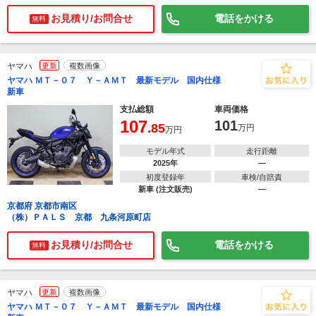
お見積り/お問合せ
電話をかける
無料
ヤマハ
更新
複数画像
ヤマハ ＭＴ－０７ Ｙ－ＡＭＴ 最新モデル 国内仕様
新車
支払総額
車両価格
107
101
.85
万円
万円
モデル年式
走行距離
2025年
―
初度登録年
車検/自賠責
新車 (注文販売)
―
京都府 京都市南区
（株）ＰＡＬＳ 京都 九条河原町店
お見積り/お問合せ
電話をかける
無料
ヤマハ
更新
複数画像
ヤマハ ＭＴ－０７ Ｙ－ＡＭＴ 最新モデル 国内仕様