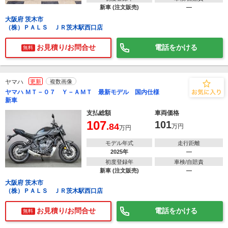
新車 (注文販売)
―
大阪府 茨木市
（株）ＰＡＬＳ ＪＲ茨木駅西口店
お見積り/お問合せ
電話をかける
無料
ヤマハ
更新
複数画像
ヤマハ ＭＴ－０７ Ｙ－ＡＭＴ 最新モデル 国内仕様
新車
支払総額
車両価格
107
101
.84
万円
万円
モデル年式
走行距離
2025年
―
初度登録年
車検/自賠責
新車 (注文販売)
―
大阪府 茨木市
（株）ＰＡＬＳ ＪＲ茨木駅西口店
お見積り/お問合せ
電話をかける
無料