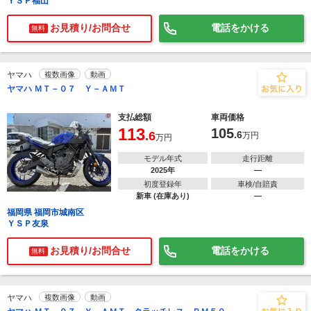
ＹＳＰ福山
お見積り/お問合せ
電話をかける
無料
ヤマハ
複数画像
動画
ヤマハ ＭＴ－０７ Ｙ－ＡＭＴ
支払総額
車両価格
113
105
.6
.6
万円
万円
モデル年式
走行距離
2025年
―
初度登録年
車検/自賠責
新車 (在庫あり)
―
福岡県 福岡市城南区
ＹＳＰ友泉
お見積り/お問合せ
電話をかける
無料
ヤマハ
複数画像
動画