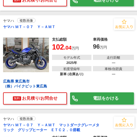
お見積り/お問合せ
電話をかける
無料
ヤマハ
複数画像
ヤマハ ＭＴ－０７ Ｙ－ＡＭＴ
支払総額
車両価格
102
96
.04
万円
万円
モデル年式
走行距離
2025年
―
初度登録年
車検/自賠責
新車 (在庫あり)
―
広島県 東広島市
（株）バイクピット東広島
お見積り/お問合せ
電話をかける
無料
ヤマハ
複数画像
ヤマハ ＭＴ－０７ Ｙ－ＡＭＴ マットダークグレーメタ
リック グリップヒーター ＥＴＣ２．０搭載