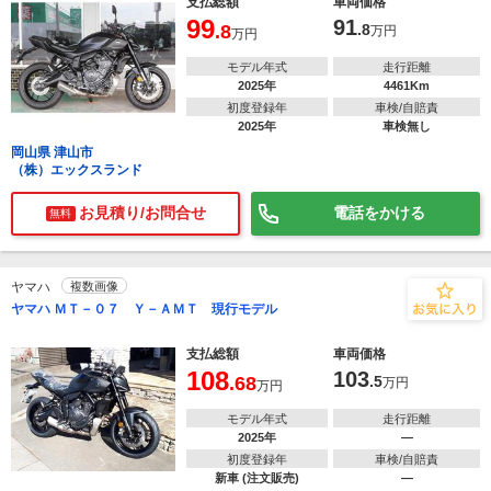
支払総額
車両価格
99
91
.8
.8
万円
万円
モデル年式
走行距離
2025年
4461Km
初度登録年
車検/自賠責
2025年
車検無し
岡山県 津山市
（株）エックスランド
お見積り/お問合せ
電話をかける
無料
ヤマハ
複数画像
ヤマハ ＭＴ－０７ Ｙ－ＡＭＴ 現行モデル
支払総額
車両価格
108
103
.68
.5
万円
万円
モデル年式
走行距離
2025年
―
初度登録年
車検/自賠責
新車 (注文販売)
―