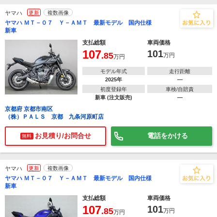
ヤマハ
更新
複数画像
ヤマハ ＭＴ－０７ Ｙ－ＡＭＴ 最新モデル 国内仕様
新車
支払総額
車両価格
107
101
.85
万円
万円
モデル年式
走行距離
2025年
―
初度登録年
車検/自賠責
新車 (注文販売)
―
京都府 京都市南区
（株）ＰＡＬＳ 京都 九条河原町店
お見積り/お問合せ
電話をかける
無料
ヤマハ
更新
複数画像
ヤマハ ＭＴ－０７ Ｙ－ＡＭＴ 最新モデル 国内仕様
新車
支払総額
車両価格
107
101
.85
万円
万円