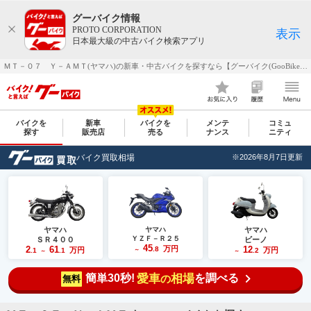
グーバイク情報
PROTO CORPORATION
表示
日本最大級の中古バイク検索アプリ
ＭＴ－０７ Ｙ－ＡＭＴ(ヤマハ)の新車・中古バイクを探すなら【グーバイク(GooBike)】
バイクを
新車
バイクを
メンテ
コミュ
探す
販売店
売る
ナンス
ニティ
バイク買取相場
※2026年8月7日更新
ヤマハ
ヤマハ
ヤマハ
ＹＺＦ－Ｒ２５
ＳＲ４００
ビーノ
45
2
61
万円
12
.8
万円
万円
.1
.1
～
.2
～
～
簡単30秒!
愛車
相場
を調べる
の
無料