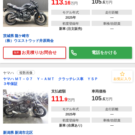
113
105
.16
.6
万円
万円
モデル年式
走行距離
2025年
―
初度登録年
車検/自賠責
新車 (注文販売)
―
茨城県 龍ケ崎市
（株）ウエストウッド井原商会
お見積り/お問合せ
電話をかける
無料
ヤマハ
複数画像
ヤマハ ＭＴ－０７ Ｙ－ＡＭＴ クラッチレス車 ＹＳＰ
３年保証
支払総額
車両価格
111
105
.9
.6
万円
万円
モデル年式
走行距離
2025年
―
初度登録年
車検/自賠責
新車 (在庫あり)
―
新潟県 新潟市北区