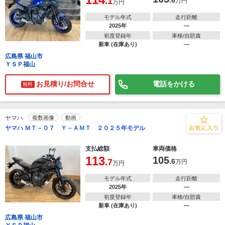
.1
.6
万円
万円
モデル年式
走行距離
2025年
―
初度登録年
車検/自賠責
新車 (在庫あり)
―
広島県 福山市
ＹＳＰ福山
お見積り/お問合せ
電話をかける
無料
ヤマハ
複数画像
動画
ヤマハ ＭＴ－０７ Ｙ－ＡＭＴ ２０２５年モデル
支払総額
車両価格
113
105
.7
.6
万円
万円
モデル年式
走行距離
2025年
―
初度登録年
車検/自賠責
新車 (在庫あり)
―
広島県 福山市