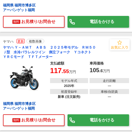
福岡県 福岡市博多区
アーバンゲット福岡
お見積り/お問合せ
電話をかける
無料
ヤマハ
更新
複数画像
ヤマハ Ｙ－ＡＭＴ ＡＢＳ ２０２５年モデル ＲＭ５０
Ｊ型 水冷パラレルツイン 倒立フォーク Ｙコネクト
ＹＲＣモード ＴＦＴメーター
支払総額
車両価格
117
105
.55
.6
万円
万円
モデル年式
走行距離
2025年
―
初度登録年
車検/自賠責
新車 (注文販売)
―
福岡県 福岡市博多区
アーバンゲット福岡
お見積り/お問合せ
電話をかける
無料