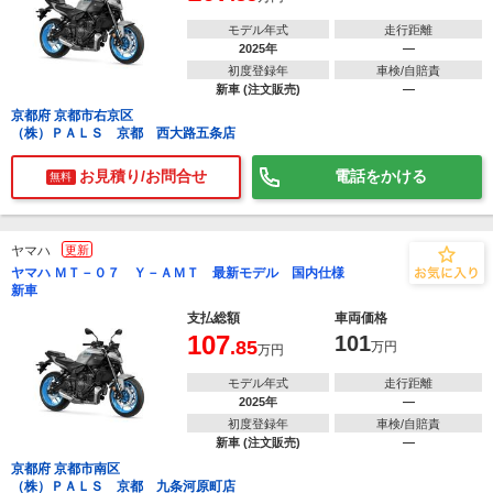
モデル年式
走行距離
2025年
―
初度登録年
車検/自賠責
新車 (注文販売)
―
京都府 京都市右京区
（株）ＰＡＬＳ 京都 西大路五条店
お見積り/お問合せ
電話をかける
無料
ヤマハ
更新
ヤマハ ＭＴ－０７ Ｙ－ＡＭＴ 最新モデル 国内仕様
新車
支払総額
車両価格
107
101
.85
万円
万円
モデル年式
走行距離
2025年
―
初度登録年
車検/自賠責
新車 (注文販売)
―
京都府 京都市南区
（株）ＰＡＬＳ 京都 九条河原町店