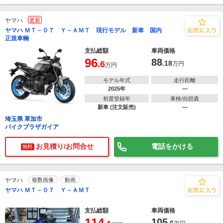
ヤマハ
更新
ヤマハ ＭＴ－０７ Ｙ－ＡＭＴ 現行モデル 新車 国内
正規車輛
支払総額
車両価格
96
88
.6
.18
万円
万円
モデル年式
走行距離
2025年
―
初度登録年
車検/自賠責
新車 (注文販売)
―
埼玉県 草加市
バイクプラザガイア
お見積り/お問合せ
電話をかける
無料
ヤマハ
複数画像
動画
ヤマハ ＭＴ－０７ Ｙ－ＡＭＴ
支払総額
車両価格
114
105