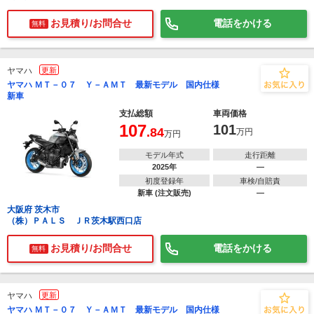
お見積り/お問合せ
電話をかける
無料
ヤマハ
更新
ヤマハ ＭＴ－０７ Ｙ－ＡＭＴ 最新モデル 国内仕様
新車
支払総額
車両価格
107
101
.84
万円
万円
モデル年式
走行距離
2025年
―
初度登録年
車検/自賠責
新車 (注文販売)
―
大阪府 茨木市
（株）ＰＡＬＳ ＪＲ茨木駅西口店
お見積り/お問合せ
電話をかける
無料
ヤマハ
更新
ヤマハ ＭＴ－０７ Ｙ－ＡＭＴ 最新モデル 国内仕様