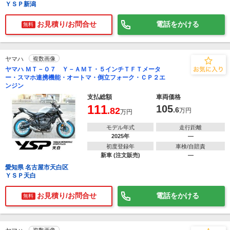
ＹＳＰ新潟
お見積り/お問合せ
電話をかける
無料
ヤマハ
複数画像
ヤマハ ＭＴ－０７ Ｙ－ＡＭＴ・５インチＴＦＴメータ
ー・スマホ連携機能・オートマ・倒立フォーク・ＣＰ２エ
ンジン
支払総額
車両価格
111
105
.82
.6
万円
万円
モデル年式
走行距離
2025年
―
初度登録年
車検/自賠責
新車 (注文販売)
―
愛知県 名古屋市天白区
ＹＳＰ天白
お見積り/お問合せ
電話をかける
無料