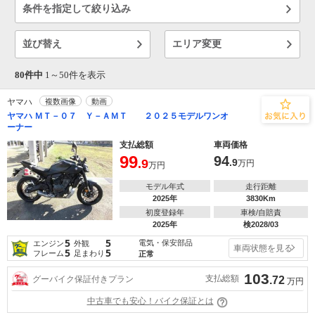
条件を指定して絞り込み
並び替え
エリア変更
80件中
1～
50
件を表示
ヤマハ
複数画像
動画
ヤマハ ＭＴ－０７ Ｙ－ＡＭＴ ２０２５モデルワンオ
ーナー
支払総額
車両価格
99
94
.9
.9
万円
万円
モデル年式
走行距離
2025年
3830Km
初度登録年
車検/自賠責
2025年
検2028/03
5
5
電気・保安部品
エンジン
外観
車両状態を見る
5
5
フレーム
足まわり
正常
103
支払総額
グーバイク保証付きプラン
.72
万円
中古車でも安心！バイク保証とは