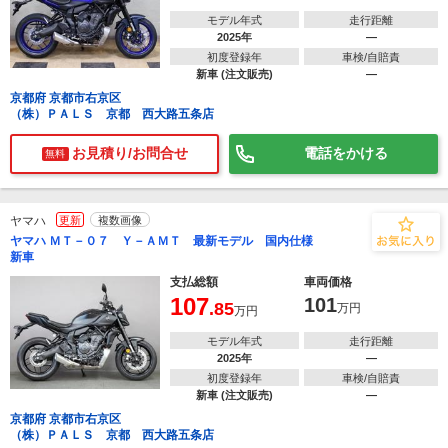
モデル年式
走行距離
2025年
―
初度登録年
車検/自賠責
新車 (注文販売)
―
京都府 京都市右京区
（株）ＰＡＬＳ 京都 西大路五条店
お見積り/お問合せ
電話をかける
無料
ヤマハ
更新
複数画像
ヤマハ ＭＴ－０７ Ｙ－ＡＭＴ 最新モデル 国内仕様
新車
支払総額
車両価格
107
101
.85
万円
万円
モデル年式
走行距離
2025年
―
初度登録年
車検/自賠責
新車 (注文販売)
―
京都府 京都市右京区
（株）ＰＡＬＳ 京都 西大路五条店