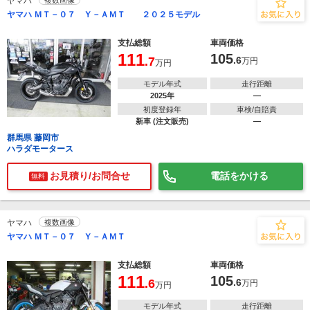
ヤマハ
複数画像
ヤマハ ＭＴ－０７ Ｙ－ＡＭＴ ２０２５モデル
支払総額
車両価格
111
105
.7
.6
万円
万円
モデル年式
走行距離
2025年
―
初度登録年
車検/自賠責
新車 (注文販売)
―
群馬県 藤岡市
ハラダモータース
お見積り/お問合せ
電話をかける
無料
ヤマハ
複数画像
ヤマハ ＭＴ－０７ Ｙ－ＡＭＴ
支払総額
車両価格
111
105
.6
.6
万円
万円
モデル年式
走行距離