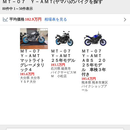
ＭＴ－０７ Ｙ－ＡＭＴ(ヤマハ)のバイクを探す
80件中 1～
50
件表示
平均価格
102.9万円
相場表を見る
ＭＴ－０７
ＭＴ－０７
ＭＴ－０７
Ｙ－Ａ
Ｙ－ＡＭＴ
Ｙ－ＡＭＴ
Ｙ－ＡＭＴ
ＡＢＳ 
マットライト
２５年モデル
ＡＢＳ ２０
２５年モ
グレーメタリ
103.5万円
２５年モデ
ル ＲＭ
石川県 能美市
ック４
ル 車検３年
Ｊ型 水
バイクサービスＭ
105.6万円
付き
ラレルツ
Ｍ 小松店
大分県 大分市
105.6万円
ン 倒立
ＹＳＰ大分
熊本県 熊本市東区
ーク Ｙ
バイクショップア
クト Ｙ
ール
モード 
Ｔメータ
105.6万円
福岡県 福岡
区
アーバンゲ
岡