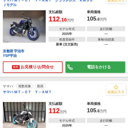
ヤマハ ＭＴ－０７ Ｙ－ＡＭＴ クラッチレス ＲＭ５０
Ｊモデル
支払総額
車両価格
112
105
.16
.6
万円
万円
モデル年式
走行距離
2025年
―
初度登録年
車検/自賠責
新車 (注文販売)
―
京都府 宇治市
YSP宇治
お見積り/お問合せ
電話をかける
無料
ヤマハ
複数画像
動画
ヤマハ ＭＴ－０７ Ｙ－ＡＭＴ
支払総額
車両価格
112
105
.6
万円
万円
モデル年式
走行距離
2025年
―