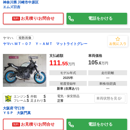
神奈川県 川崎市中原区
エムズ日吉
お見積り/お問合せ
電話をかける
無料
ヤマハ
複数画像
ヤマハ ＭＴ－０７ Ｙ－ＡＭＴ マットライトグレー
支払総額
車両価格
111
105
.55
.6
万円
万円
モデル年式
走行距離
2025年
―
初度登録年
車検/自賠責
新車 (在庫あり)
―
S
S
電気・保安部品
エンジン
外観
車両状態を見る
S
S
フレーム
足まわり
正常
大阪府 守口市
ＹＳＰ 大阪門真
お見積り/お問合せ
電話をかける
無料