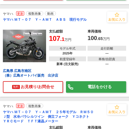
ヤマハ
更新
複数画像
動画
ヤマハ ＭＴ－０７ Ｙ－ＡＭＴ ＡＢＳ 現行モデル
支払総額
車両価格
107
100
.1
.65
万円
万円
モデル年式
走行距離
2025年
―
初度登録年
車検/自賠責
新車 (注文販売)
―
広島県 広島市南区
（株）広島オートバイ販売 出汐店
お見積り/お問合せ
電話をかける
無料
ヤマハ
更新
複数画像
ヤマハ ＭＴ－０７ Ｙ－ＡＭＴ ２５年モデル ＲＭ５０
Ｊ型 水冷パラレルツイン 倒立フォーク Ｙコネクト
ＹＲＣモード ＴＦＴ液晶メーター
支払総額
車両価格