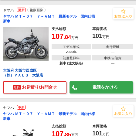
ヤマハ
更新
複数画像
ヤマハ ＭＴ－０７ Ｙ－ＡＭＴ 最新モデル 国内仕様
新車
支払総額
車両価格
107
101
.84
万円
万円
モデル年式
走行距離
2025年
―
初度登録年
車検/自賠責
新車 (注文販売)
―
大阪府 大阪市西成区
（株）ＰＡＬＳ 大阪店
お見積り/お問合せ
電話をかける
無料
ヤマハ
更新
ヤマハ ＭＴ－０７ Ｙ－ＡＭＴ 最新モデル 国内仕様
新車
支払総額
車両価格
107
101
.85
万円
万円