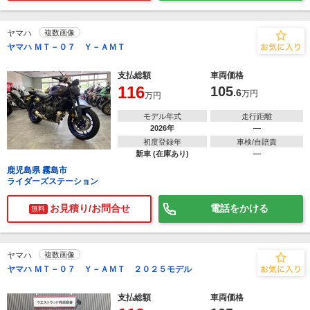
ヤマハ
複数画像
ヤマハ ＭＴ－０７ Ｙ－ＡＭＴ
支払総額
車両価格
116
105
.6
万円
万円
モデル年式
走行距離
2026年
―
初度登録年
車検/自賠責
新車 (在庫あり)
―
鹿児島県 霧島市
ライダーズステーション
お見積り/お問合せ
電話をかける
無料
ヤマハ
複数画像
ヤマハ ＭＴ－０７ Ｙ－ＡＭＴ ２０２５モデル
支払総額
車両価格