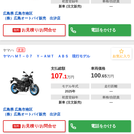
初度登録年
車検/自賠責
新車 (注文販売)
―
広島県 広島市南区
（株）広島オートバイ販売 出汐店
お見積り/お問合せ
電話をかける
無料
ヤマハ
更新
ヤマハ ＭＴ－０７ Ｙ－ＡＭＴ ＡＢＳ 現行モデル
支払総額
車両価格
107
100
.1
.65
万円
万円
モデル年式
走行距離
2025年
―
初度登録年
車検/自賠責
新車 (注文販売)
―
広島県 広島市南区
（株）広島オートバイ販売 出汐店
お見積り/お問合せ
電話をかける
無料