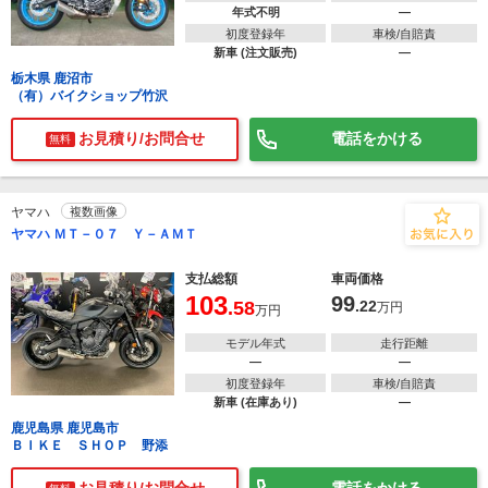
年式不明
―
初度登録年
車検/自賠責
新車 (注文販売)
―
栃木県 鹿沼市
（有）バイクショップ竹沢
お見積り/お問合せ
電話をかける
無料
ヤマハ
複数画像
ヤマハ ＭＴ－０７ Ｙ－ＡＭＴ
支払総額
車両価格
103
99
.58
.22
万円
万円
モデル年式
走行距離
―
―
初度登録年
車検/自賠責
新車 (在庫あり)
―
鹿児島県 鹿児島市
ＢＩＫＥ ＳＨＯＰ 野添