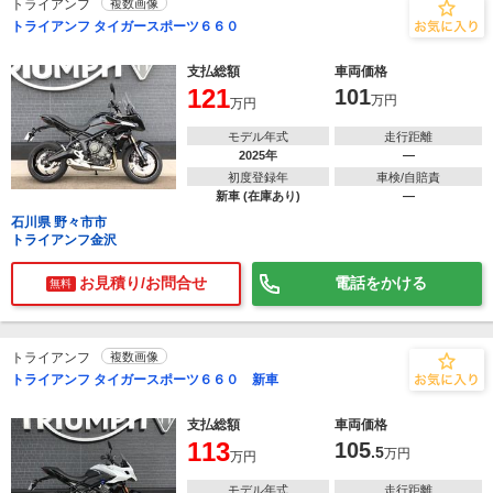
トライアンフ
複数画像
トライアンフ タイガースポーツ６６０
支払総額
車両価格
121
101
万円
万円
モデル年式
走行距離
2025年
―
初度登録年
車検/自賠責
新車 (在庫あり)
―
石川県 野々市市
トライアンフ金沢
お見積り/お問合せ
電話をかける
無料
トライアンフ
複数画像
トライアンフ タイガースポーツ６６０ 新車
支払総額
車両価格
113
105
.5
万円
万円
モデル年式
走行距離