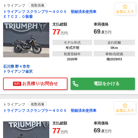
トライアンフ
複数画像
トライアンフ スクランブラー４００Ｘ 登録済未使用車
ＥＴＣ２．０装着
支払総額
車両価格
77
69
.8
万円
万円
モデル年式
走行距離
年式不明
0Km
初度登録年
車検/自賠責
2026年
検2029/03
石川県 野々市市
トライアンフ金沢
お見積り/お問合せ
電話をかける
無料
トライアンフ
複数画像
トライアンフ スクランブラー４００Ｘ 登録済未使用車
支払総額
車両価格
77
69
.8
万円
万円