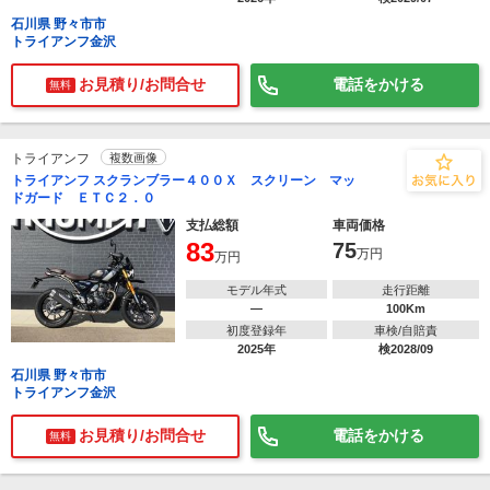
石川県 野々市市
トライアンフ金沢
お見積り/お問合せ
電話をかける
無料
トライアンフ
複数画像
トライアンフ スクランブラー４００Ｘ スクリーン マッ
ドガード ＥＴＣ２．０
支払総額
車両価格
83
75
万円
万円
モデル年式
走行距離
―
100Km
初度登録年
車検/自賠責
2025年
検2028/09
石川県 野々市市
トライアンフ金沢
お見積り/お問合せ
電話をかける
無料