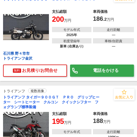
支払総額
車両価格
200
186
.2
万円
万円
モデル年式
走行距離
2025年
―
初度登録年
車検/自賠責
新車 (在庫あり)
―
石川県 野々市市
トライアンフ金沢
お見積り/お問合せ
電話をかける
無料
トライアンフ
複数画像
トライアンフ タイガー９００ＧＴ ＰＲＯ グリップヒー
ター シートヒーター クルコン クイックシフター フ
ォグランプ標準装備
支払総額
車両価格
195
188
万円
万円
モデル年式
走行距離