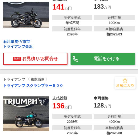
141
133
万円
万円
モデル年式
走行距離
年式不明
100Km
初度登録年
車検/自賠責
2026年
検2029/03
石川県 野々市市
トライアンフ金沢
お見積り/お問合せ
電話をかける
無料
トライアンフ
複数画像
トライアンフ スクランブラー９００
支払総額
車両価格
136
128
万円
万円
モデル年式
走行距離
2025年
400Km
初度登録年
車検/自賠責
2025年
検2028/08