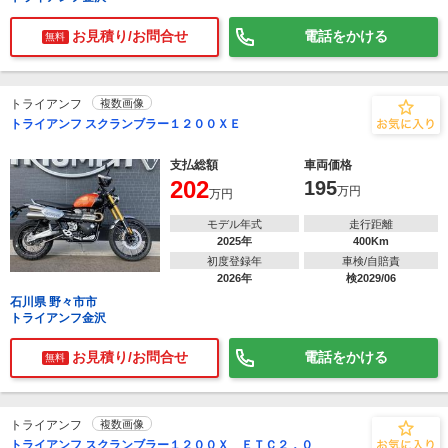
お見積り/お問合せ
電話をかける
無料
トライアンフ
複数画像
トライアンフ スクランブラー１２００ＸＥ
支払総額
車両価格
202
195
万円
万円
モデル年式
走行距離
2025年
400Km
初度登録年
車検/自賠責
2026年
検2029/06
石川県 野々市市
トライアンフ金沢
お見積り/お問合せ
電話をかける
無料
トライアンフ
複数画像
トライアンフ スクランブラー１２００Ｘ ＥＴＣ２．０