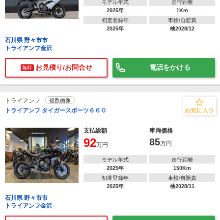
モデル年式
走行距離
2025年
1Km
初度登録年
車検/自賠責
2025年
検2028/12
石川県 野々市市
トライアンフ金沢
お見積り/お問合せ
電話をかける
無料
トライアンフ
複数画像
トライアンフ タイガースポーツ６６０
支払総額
車両価格
92
85
万円
万円
モデル年式
走行距離
2025年
150Km
初度登録年
車検/自賠責
2025年
検2028/11
石川県 野々市市
トライアンフ金沢