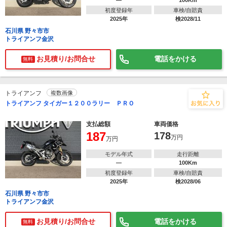
―
100Km
初度登録年
車検/自賠責
2025年
検2028/11
石川県 野々市市
トライアンフ金沢
お見積り/お問合せ
電話をかける
無料
トライアンフ
複数画像
トライアンフ タイガー１２００ラリー ＰＲＯ
支払総額
車両価格
187
178
万円
万円
モデル年式
走行距離
―
100Km
初度登録年
車検/自賠責
2025年
検2028/06
石川県 野々市市
トライアンフ金沢
お見積り/お問合せ
電話をかける
無料