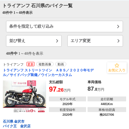
トライアンフ 石川県のバイク一覧
48件中 1～
48
件表示
条件を指定して絞り込み
並び替え
エリア変更
48件中
1～
48
件を表示
トライアンフ
更新
複数画像
動画
トライアンフ ストリートツイン ＡＢＳ／２０２０年モデ
ル／サイドバッグ装備／ウインカーカスタム
支払総額
車両価格
97
87
.26
.8
万円
万円
モデル年式
走行距離
2020年
4481Km
初度登録年
車検/自賠責
2020年
検2027/06
石川県 金沢市
バイク王 金沢店