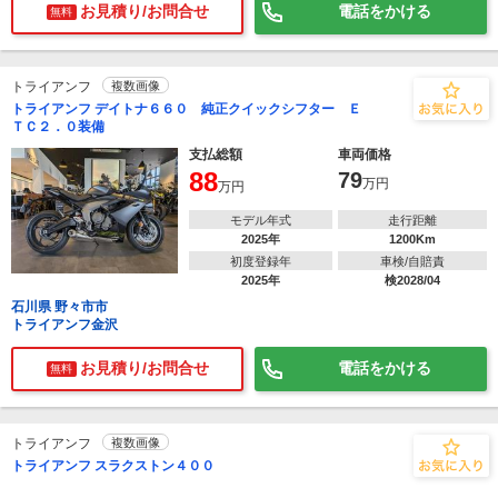
お見積り/お問合せ
電話をかける
無料
トライアンフ
複数画像
トライアンフ デイトナ６６０ 純正クイックシフター Ｅ
ＴＣ２．０装備
支払総額
車両価格
88
79
万円
万円
モデル年式
走行距離
2025年
1200Km
初度登録年
車検/自賠責
2025年
検2028/04
石川県 野々市市
トライアンフ金沢
お見積り/お問合せ
電話をかける
無料
トライアンフ
複数画像
トライアンフ スラクストン４００