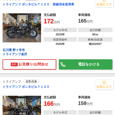
トライアンフ ボンネビルＴ１２０ 登録済未使用車
支払総額
車両価格
172
165
万円
万円
モデル年式
走行距離
2025年
0Km
初度登録年
車検/自賠責
2026年
検2029/07
石川県 野々市市
トライアンフ金沢
お見積り/お問合せ
電話をかける
無料
トライアンフ
複数画像
トライアンフ ボンネビルＴ１２０
支払総額
車両価格
166
159
万円
万円
モデル年式
走行距離