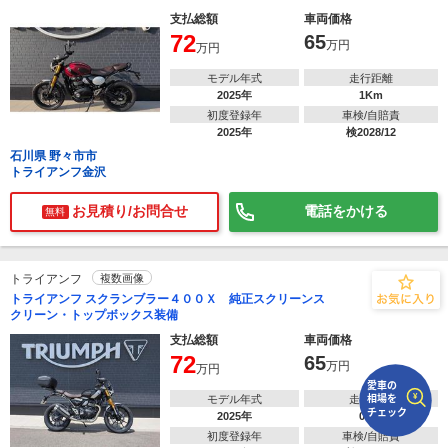
支払総額
車両価格
72
65
で
相場をチェック！
万円
万円
車種選択するだけ、かんたん相場検索
モデル年式
走行距離
2025年
1Km
まずはメーカーを選択する
初度登録年
車検/自賠責
2025年
検2028/12
排気量
石川県 野々市市
トライアンフ金沢
車種
お見積り/お問合せ
電話をかける
無料
型式(任意)
走行距離(任意)
トライアンフ
複数画像
トライアンフ スクランブラー４００Ｘ 純正スクリーンス
クリーン・トップボックス装備
支払総額
車両価格
72
65
万円
万円
モデル年式
走行距離
2025年
0Km
初度登録年
車検/自賠責