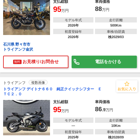
支払総額
車両価格
95
88
万円
万円
モデル年式
走行距離
2026年
500Km
初度登録年
車検/自賠責
2026年
検2029/03
石川県 野々市市
トライアンフ金沢
お見積り/お問合せ
電話をかける
無料
トライアンフ
複数画像
トライアンフ デイトナ６６０ 純正クイックシフター Ｅ
ＴＣ２．０
支払総額
車両価格
95
86
.9
万円
万円
モデル年式
走行距離
―
10Km
初度登録年
車検/自賠責
2025年
検2028/09