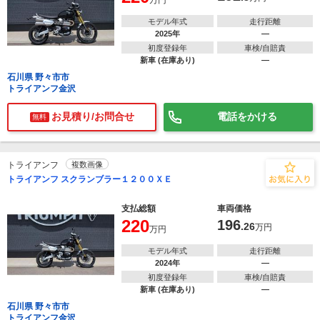
万円
モデル年式
走行距離
2025年
―
初度登録年
車検/自賠責
新車 (在庫あり)
―
石川県 野々市市
トライアンフ金沢
お見積り/お問合せ
電話をかける
無料
トライアンフ
複数画像
トライアンフ スクランブラー１２００ＸＥ
支払総額
車両価格
220
196
.26
万円
万円
モデル年式
走行距離
2024年
―
初度登録年
車検/自賠責
新車 (在庫あり)
―
石川県 野々市市
トライアンフ金沢