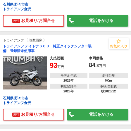
石川県 野々市市
トライアンフ金沢
お見積り/お問合せ
電話をかける
無料
トライアンフ
複数画像
トライアンフ デイトナ６６０ 純正クイックシフター装
備 登録済未使用車
支払総額
車両価格
93
84
.8
万円
万円
モデル年式
走行距離
2025年
0Km
初度登録年
車検/自賠責
2025年
検2028/12
石川県 野々市市
トライアンフ金沢
お見積り/お問合せ
電話をかける
無料