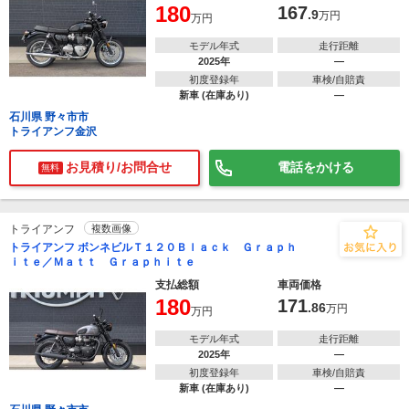
180
167
.9
万円
万円
モデル年式
走行距離
2025年
―
初度登録年
車検/自賠責
新車 (在庫あり)
―
石川県 野々市市
トライアンフ金沢
お見積り/お問合せ
電話をかける
無料
トライアンフ
複数画像
トライアンフ ボンネビルＴ１２０Ｂｌａｃｋ Ｇｒａｐｈ
ｉｔｅ／Ｍａｔｔ Ｇｒａｐｈｉｔｅ
支払総額
車両価格
180
171
.86
万円
万円
モデル年式
走行距離
2025年
―
初度登録年
車検/自賠責
新車 (在庫あり)
―