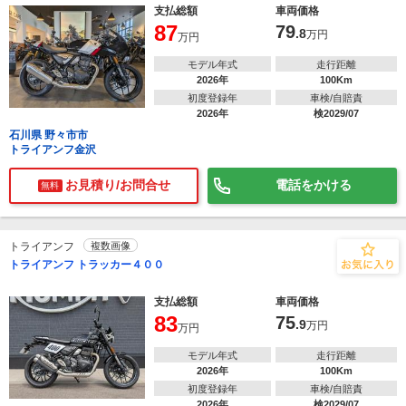
支払総額
車両価格
87
79
.8
万円
万円
モデル年式
走行距離
2026年
100Km
初度登録年
車検/自賠責
2026年
検2029/07
石川県 野々市市
トライアンフ金沢
お見積り/お問合せ
電話をかける
無料
トライアンフ
複数画像
トライアンフ トラッカー４００
支払総額
車両価格
83
75
.9
万円
万円
モデル年式
走行距離
2026年
100Km
初度登録年
車検/自賠責
2026年
検2029/07