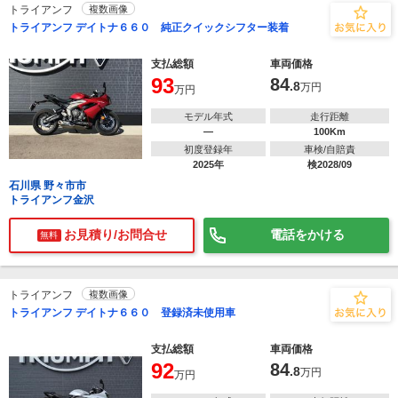
トライアンフ
複数画像
トライアンフ デイトナ６６０ 純正クイックシフター装着
支払総額
車両価格
93
84
.8
万円
万円
モデル年式
走行距離
―
100Km
初度登録年
車検/自賠責
2025年
検2028/09
石川県 野々市市
トライアンフ金沢
お見積り/お問合せ
電話をかける
無料
トライアンフ
複数画像
トライアンフ デイトナ６６０ 登録済未使用車
支払総額
車両価格
92
84
.8
万円
万円