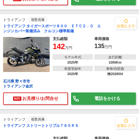
トライアンフ
複数画像
トライアンフ タイガースポーツ８００ ＥＴＣ２．０ エ
ンジンカバー装備済み クルコン標準装備
支払総額
車両価格
142
135
万円
万円
モデル年式
走行距離
2025年
1000Km
初度登録年
車検/自賠責
2025年
検2028/04
石川県 野々市市
トライアンフ金沢
お見積り/お問合せ
電話をかける
無料
トライアンフ
複数画像
トライアンフ ストリートトリプル７６５ＲＳ
支払総額
車両価格