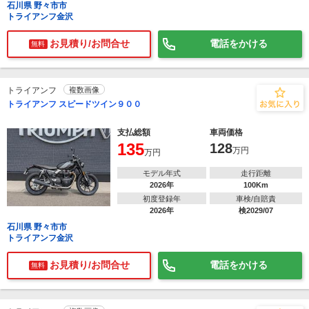
石川県 野々市市
トライアンフ金沢
お見積り/お問合せ
電話をかける
無料
トライアンフ
複数画像
トライアンフ スピードツイン９００
支払総額
車両価格
135
128
万円
万円
モデル年式
走行距離
2026年
100Km
初度登録年
車検/自賠責
2026年
検2029/07
石川県 野々市市
トライアンフ金沢
お見積り/お問合せ
電話をかける
無料