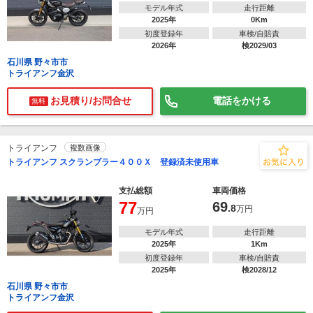
モデル年式
走行距離
2025年
0Km
初度登録年
車検/自賠責
2026年
検2029/03
石川県 野々市市
トライアンフ金沢
お見積り/お問合せ
電話をかける
無料
トライアンフ
複数画像
トライアンフ スクランブラー４００Ｘ 登録済未使用車
支払総額
車両価格
77
69
.8
万円
万円
モデル年式
走行距離
2025年
1Km
初度登録年
車検/自賠責
2025年
検2028/12
石川県 野々市市
トライアンフ金沢