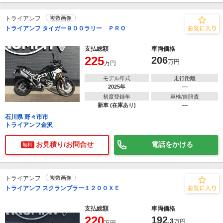
トライアンフ
複数画像
トライアンフ タイガー９００ラリー ＰＲＯ
支払総額
車両価格
225
206
万円
万円
モデル年式
走行距離
2025年
―
初度登録年
車検/自賠責
新車 (在庫あり)
―
石川県 野々市市
トライアンフ金沢
お見積り/お問合せ
電話をかける
無料
トライアンフ
複数画像
トライアンフ スクランブラー１２００ＸＥ
支払総額
車両価格
220
192
.3
万円