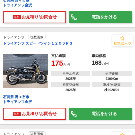
石川県 野々市市
トライアンフ金沢
お見積り/お問合せ
電話をかける
無料
トライアンフ
複数画像
トライアンフ スピードツイン１２００ＲＳ
支払総額
車両価格
175
168
万円
万円
モデル年式
走行距離
2025年
1100Km
初度登録年
車検/自賠責
2025年
検2028/04
石川県 野々市市
トライアンフ金沢
お見積り/お問合せ
電話をかける
無料
トライアンフ
複数画像