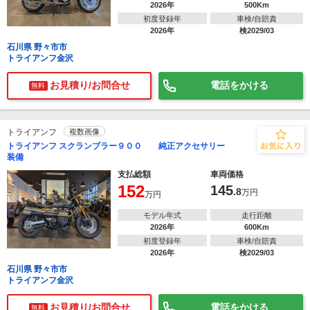
2026年
500Km
初度登録年
車検/自賠責
2026年
検2029/03
石川県 野々市市
トライアンフ金沢
お見積り/お問合せ
電話をかける
無料
トライアンフ
複数画像
トライアンフ スクランブラー９００ 純正アクセサリー
装備
支払総額
車両価格
152
145
.8
万円
万円
モデル年式
走行距離
2026年
600Km
初度登録年
車検/自賠責
2026年
検2029/03
石川県 野々市市
トライアンフ金沢
お見積り/お問合せ
電話をかける
無料