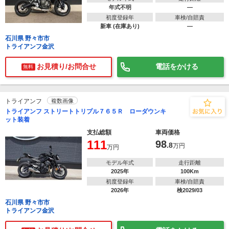
年式不明
―
初度登録年
車検/自賠責
新車 (在庫あり)
―
石川県 野々市市
トライアンフ金沢
お見積り/お問合せ
電話をかける
無料
トライアンフ
複数画像
トライアンフ ストリートトリプル７６５Ｒ ローダウンキ
ット装着
支払総額
車両価格
111
98
.8
万円
万円
モデル年式
走行距離
2025年
100Km
初度登録年
車検/自賠責
2026年
検2029/03
石川県 野々市市
トライアンフ金沢