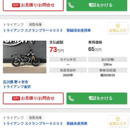
お見積り/お問合せ
電話をかける
無料
トライアンフ
複数画像
トライアンフ スクランブラー４００Ｘ 登録済未使用車
支払総額
車両価格
73
65
万円
万円
モデル年式
走行距離
―
10Km
初度登録年
車検/自賠責
2025年
検2028/10
石川県 野々市市
トライアンフ金沢
お見積り/お問合せ
電話をかける
無料
トライアンフ
複数画像
トライアンフ スクランブラー４００Ｘ 登録未使用車