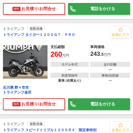
お見積り/お問合せ
電話をかける
無料
トライアンフ
複数画像
トライアンフ タイガー１２００ＧＴ ＰＲＯ
支払総額
車両価格
260
243
.5
万円
万円
モデル年式
走行距離
―
―
初度登録年
車検/自賠責
新車 (在庫あり)
―
石川県 野々市市
トライアンフ金沢
お見積り/お問合せ
電話をかける
無料
トライアンフ
複数画像
トライアンフ スピードトリプル１２００ＲＸ 限定車特別