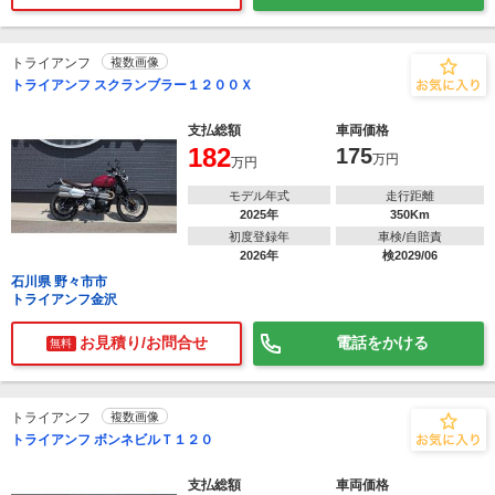
トライアンフ
複数画像
トライアンフ スクランブラー１２００Ｘ
支払総額
車両価格
182
175
万円
万円
モデル年式
走行距離
2025年
350Km
初度登録年
車検/自賠責
2026年
検2029/06
石川県 野々市市
トライアンフ金沢
お見積り/お問合せ
電話をかける
無料
トライアンフ
複数画像
トライアンフ ボンネビルＴ１２０
支払総額
車両価格