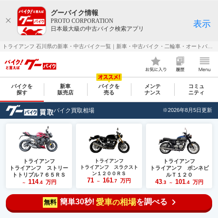
グーバイク情報
PROTO CORPORATION
表示
日本最大級の中古バイク検索アプリ
トライアンフ 石川県の新車・中古バイク一覧｜新車・中古バイク・二輪車・オートバイ情報なら【グーバイク(GooBike)】
バイクを
新車
バイクを
メンテ
コミュ
探す
販売店
売る
ナンス
ニティ
バイク買取相場
※2026年8月5日更新
トライアンフ
トライアンフ
トライアンフ
トライアンフ スラクスト
トライアンフ ストリー
トライアンフ ボンネビ
ン１２００ＲＳ
トトリプル７６５ＲＳ
ルＴ１２０
71
161
万円
114
.7
43
101
万円
～
万円
.4
.3
.4
～
～
簡単30秒!
愛車
相場
を調べる
の
無料