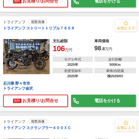
お見積り/お問合せ
電話をかける
無料
トライアンフ
複数画像
トライアンフ ストリートトリプル７６５Ｒ
支払総額
車両価格
106
98
.8
万円
万円
モデル年式
走行距離
2025年
500Km
初度登録年
車検/自賠責
2025年
検2029/03
石川県 野々市市
トライアンフ金沢
お見積り/お問合せ
電話をかける
無料
トライアンフ
複数画像
トライアンフ スクランブラー４００ＸＣ