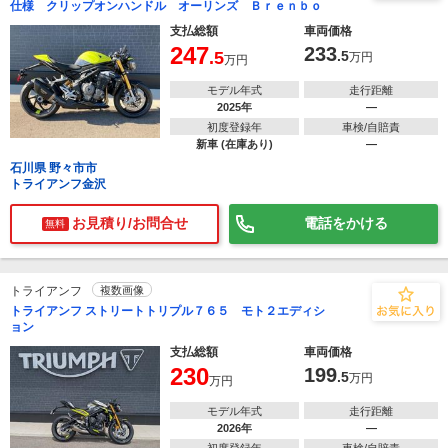
仕様 クリップオンハンドル オーリンズ Ｂｒｅｎｂｏ
支払総額
車両価格
247
233
.5
.5
万円
万円
モデル年式
走行距離
2025年
―
初度登録年
車検/自賠責
新車 (在庫あり)
―
石川県 野々市市
トライアンフ金沢
お見積り/お問合せ
電話をかける
無料
トライアンフ
複数画像
トライアンフ ストリートトリプル７６５ モト２エディシ
ョン
支払総額
車両価格
230
199
.5
万円
万円
モデル年式
走行距離
2026年
―