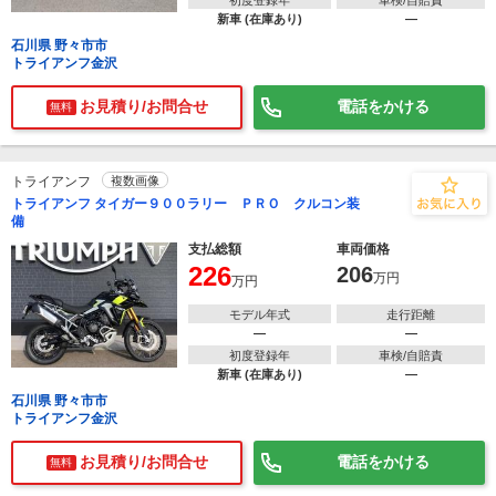
初度登録年
車検/自賠責
新車 (在庫あり)
―
石川県 野々市市
トライアンフ金沢
お見積り/お問合せ
電話をかける
無料
トライアンフ
複数画像
トライアンフ タイガー９００ラリー ＰＲＯ クルコン装
備
支払総額
車両価格
226
206
万円
万円
モデル年式
走行距離
―
―
初度登録年
車検/自賠責
新車 (在庫あり)
―
石川県 野々市市
トライアンフ金沢
お見積り/お問合せ
電話をかける
無料