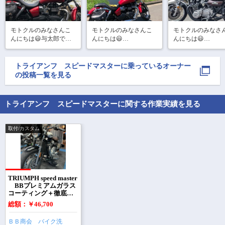
モトクルのみなさんこ
モトクルのみなさんこ
モトクルのみなさ
んにちは😃与太郎です
んにちは😃

んにちは😃

☺️

819の日いかがおすごし
昨日ですが、トラ
久しぶりの投稿になり
ですか？

んが車検でして引
ます😅

与太郎は体のメンテナ
りお散歩に行って
トライアンフ スピードマスター
に乗っているオーナー
先週もバイクに乗って
ンスの為、整体に来て
した。

の投稿一覧を見る
いたのですが、あまり
います😅

岐阜のノースウイ
にも寒く写真すら撮ら
走られている方、暑い
さんでお世話にな
ず早々と帰宅していま
ので気をつけて下さい
したが、とても親
トライアンフ スピードマスターに関する作業実績を見る
した😅

☺️

ショップさんでした☺
今週こそは写真を撮り
ご安全に〜🏍

メーカーさんと共
まくろうと心に誓い
肝心な事を書くのを忘
取付/カスタム
れて
で
相場をチェック！
車種選択するだけ、かんたん相場検索
TRIUMPH speed master
BBプレミアムガラス
コーティング＋徹底洗
まずはメーカーを選択する
車コース BB商会バイ
総額：￥46,700
ク洗車センター東京大
田
排気量
ＢＢ商会 バイク洗