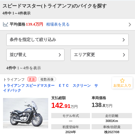
スピードマスター(トライアンフ)のバイクを探す
4件中 1～
4
件表示
平均価格
139.4万円
相場表を見る
条件を指定して絞り込み
並び替え
エリア変更
4件中
1～
4
件を表示
トライアンフ
更新
複数画像
トライアンフ スピードマスター ＥＴＣ スクリーン サ
イドバック
支払総額
車両価格
142
138
.91
.8
万円
万円
モデル年式
走行距離
―
3081Km
初度登録年
車検/自賠責
2024年
検2027/08