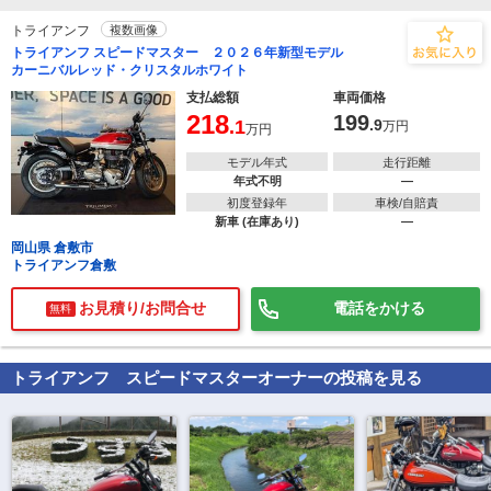
トライアンフ
複数画像
トライアンフ スピードマスター ２０２６年新型モデル
カーニバルレッド・クリスタルホワイト
支払総額
車両価格
218
199
.1
.9
万円
万円
モデル年式
走行距離
年式不明
―
初度登録年
車検/自賠責
新車 (在庫あり)
―
岡山県 倉敷市
トライアンフ倉敷
お見積り/お問合せ
電話をかける
無料
トライアンフ スピードマスター
オーナーの投稿を見る