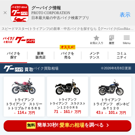
グーバイク情報
PROTO CORPORATION
表示
日本最大級の中古バイク検索アプリ
スピードマスター(トライアンフ)の新車・中古バイクを探すなら【グーバイク(GooBike)】
バイクを
新車
バイクを
メンテ
コミュ
探す
販売店
売る
ナンス
ニティ
バイク買取相場
※2026年8月8日更新
トライアンフ
トライアンフ
トライアンフ
トライアンフ スラクスト
トライアンフ ストリー
トライアンフ ボンネビ
ン１２００ＲＳ
トトリプル７６５ＲＳ
ルＴ１２０
71
161
万円
114
.7
43
101
万円
～
万円
.4
.3
.4
～
～
簡単30秒!
愛車
相場
を調べる
の
無料