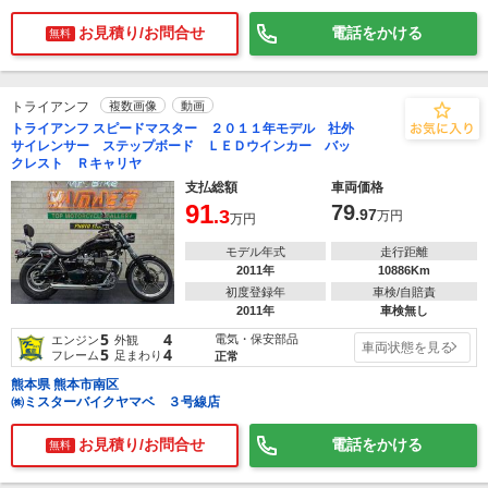
お見積り/お問合せ
電話をかける
無料
トライアンフ
複数画像
動画
トライアンフ スピードマスター ２０１１年モデル 社外
サイレンサー ステップボード ＬＥＤウインカー バッ
クレスト Ｒキャリヤ
支払総額
車両価格
91
79
.3
.97
万円
万円
モデル年式
走行距離
2011年
10886Km
初度登録年
車検/自賠責
2011年
車検無し
5
4
電気・保安部品
エンジン
外観
車両状態を見る
5
4
フレーム
足まわり
正常
熊本県 熊本市南区
㈱ミスターバイクヤマベ ３号線店
お見積り/お問合せ
電話をかける
無料