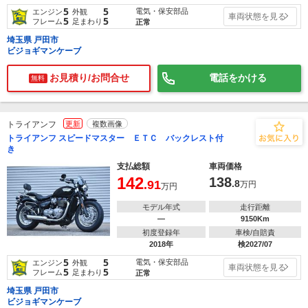
5
5
電気・保安部品
エンジン
外観
車両状態を見る
5
5
フレーム
足まわり
正常
埼玉県 戸田市
ビジョギマンケーブ
お見積り/お問合せ
電話をかける
無料
トライアンフ
更新
複数画像
トライアンフ スピードマスター ＥＴＣ バックレスト付
き
支払総額
車両価格
142
138
.91
.8
万円
万円
モデル年式
走行距離
―
9150Km
初度登録年
車検/自賠責
2018年
検2027/07
5
5
電気・保安部品
エンジン
外観
車両状態を見る
5
5
フレーム
足まわり
正常
埼玉県 戸田市
ビジョギマンケーブ