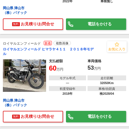
2022年
車検無し
岡山県 津山市
（株）パドック
お見積り/お問合せ
電話をかける
無料
ロイヤルエンフィールド
新着
複数画像
ロイヤルエンフィールド ヒマラヤ４１１ ２０１８年モデ
ル
支払総額
車両価格
60
53
万円
万円
モデル年式
走行距離
―
32050Km
初度登録年
車検/自賠責
2018年
検2028/04
岡山県 津山市
（株）パドック
お見積り/お問合せ
電話をかける
無料