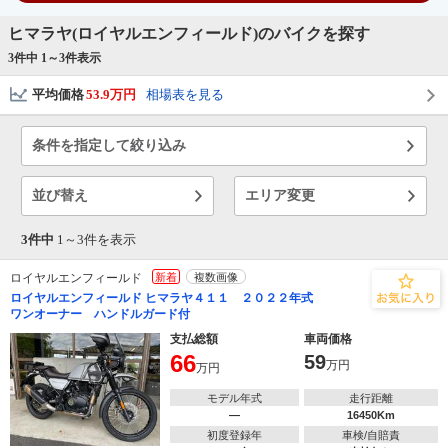
ヒマラヤ(ロイヤルエンフィールド)のバイクを探す
3件中 1～
3
件表示
平均価格
53.9万円
相場表を見る
条件を指定して絞り込み
並び替え
エリア変更
3件中
1～
3
件を表示
ロイヤルエンフィールド
新着
複数画像
ロイヤルエンフィールド ヒマラヤ４１１ ２０２２年式
ワンオーナー ハンドルガード付
支払総額
車両価格
66
59
万円
万円
モデル年式
走行距離
―
16450Km
初度登録年
車検/自賠責