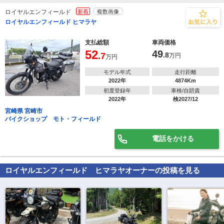
ロイヤルエンフィールド
新着
複数画像
ロイヤルエンフィールド ヒマラヤ
支払総額
車両価格
52
49
.7
.8
万円
万円
モデル年式
走行距離
2022年
4874Km
初度登録年
車検/自賠責
2022年
検2027/12
宮崎県 宮崎市
バイクショップ モト・フィールド
電話をかける
ロイヤルエンフィールド ヒマラヤ
オーナーの投稿を見る
で
相場をチェック！
車種選択するだけ、かんたん相場検索
まずはメーカーを選択する