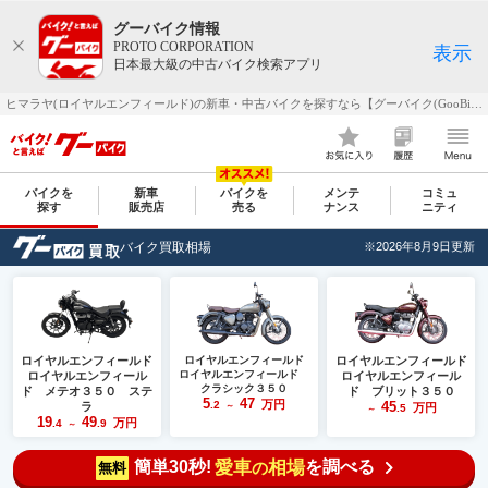
グーバイク情報
PROTO CORPORATION
表示
日本最大級の中古バイク検索アプリ
ヒマラヤ(ロイヤルエンフィールド)の新車・中古バイクを探すなら【グーバイク(GooBike)】
バイクを
新車
バイクを
メンテ
コミュ
探す
販売店
売る
ナンス
ニティ
バイク買取相場
※2026年8月9日更新
ロイヤルエンフィールド
ロイヤルエンフィールド
ロイヤルエンフィールド
ロイヤルエンフィールド
ロイヤルエンフィール
ロイヤルエンフィール
クラシック３５０
ド メテオ３５０ ステ
ド ブリット３５０
5
47
万円
.2
45
ラ
～
万円
.5
～
19
49
万円
.4
.9
～
簡単30秒!
愛車
相場
を調べる
の
無料