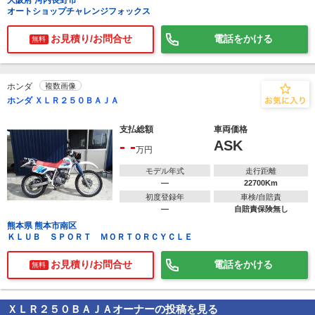
大阪府 河内長野市
オートショップチャレンジフォックス
お見積り/お問合せ
電話をかける
無料
ホンダ
複数画像
ホンダ ＸＬＲ２５０ＢＡＪＡ
支払総額
車両価格
- -
ASK
万円
モデル年式
走行距離
―
22700Km
初度登録年
車検/自賠責
―
自賠責保険無し
熊本県 熊本市南区
ＫＬＵＢ ＳＰＯＲＴ ＭＯＲＴＯＲＣＹＣＬＥ
お見積り/お問合せ
電話をかける
無料
ＸＬＲ２５０ＢＡＪＡ
オーナーの投稿を見る