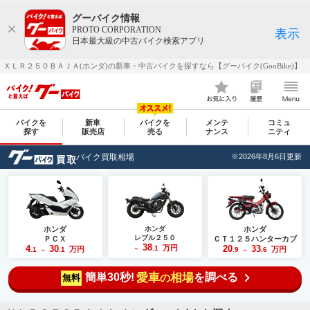
グーバイク情報
PROTO CORPORATION
表示
日本最大級の中古バイク検索アプリ
ＸＬＲ２５０ＢＡＪＡ(ホンダ)の新車・中古バイクを探すなら【グーバイク(GooBike)】
バイクを
新車
バイクを
メンテ
コミュ
探す
販売店
売る
ナンス
ニティ
バイク買取相場
※2026年8月6日更新
ホンダ
ホンダ
ホンダ
レブル２５０
ＰＣＸ
ＣＴ１２５ハンターカブ
38
4
30
万円
20
33
.1
万円
万円
.1
.1
～
.9
.6
～
～
簡単30秒!
愛車
相場
を調べる
の
無料