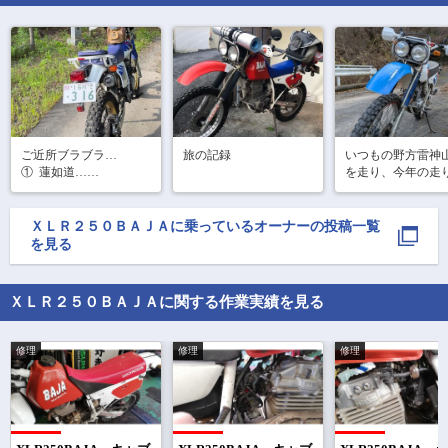
ご近所ブラブラ…

旅の記録
いつもの野方雷神
①  蓮如道…

を走り、今年の走
②  旧北陸道…

め。往復60km弱の
グダートを満喫です
へぇ〜⁈こんな道あった
今年はクマの出没
ＸＬＲ２５０ＢＡＪＡ
に乗っているオーナーの投稿一覧
んやぁ…

いので、ピーピー
を見る
短距離やけどね…

ーンを鳴らしなが
ソロやとこんなもんで
ってきました。途
しょ…？
ても獣臭いところ
ＸＬＲ２５０ＢＡＪＡに関する作業実績を見る
ったのでかなり
修理
修理
修理
で
相場をチェック！
車種選択するだけ、かんたん相場検索