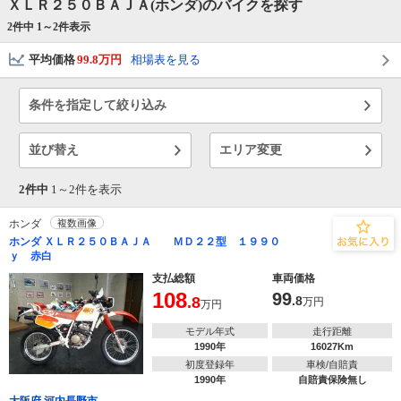
ＸＬＲ２５０ＢＡＪＡ(ホンダ)のバイクを探す
2件中 1～
2
件表示
平均価格
99.8万円
相場表を見る
条件を指定して絞り込み
並び替え
エリア変更
2件中
1～
2
件を表示
ホンダ
複数画像
ホンダ ＸＬＲ２５０ＢＡＪＡ ＭＤ２２型 １９９０
ｙ 赤白
支払総額
車両価格
108
99
.8
.8
万円
万円
モデル年式
走行距離
1990年
16027Km
初度登録年
車検/自賠責
1990年
自賠責保険無し