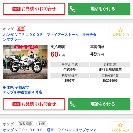
お見積り/お問合せ
電話をかける
無料
ホンダ
新着
ホンダ ＶＴＲ１０００Ｆ ファイアーストーム 社外チタ
ンマフラー
支払総額
車両価格
60
49
万円
万円
モデル年式
走行距離
年式不明
走行距離疑義車
初度登録年
車検/自賠責
1997年
検2028/08
栃木県 宇都宮市
アップル宇都宮新４号店
お見積り/お問合せ
電話をかける
無料
ホンダ
複数画像
動画
ホンダ ＶＴＲ１０００Ｆ 逆車 ワイバンスリップオンマ