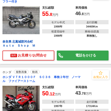
フラー付き
支払総額
車両価格
55
46
.8
.8
万円
万円
モデル年式
走行距離
1998年
34469Km
初度登録年
車検/自賠責
1998年
車検無し
奈良県 北葛城郡河合町
Ａｕｔｏ Ｓｈｏｐ Ｍ
お見積り/お問合せ
電話をかける
無料
ホンダ
複数画像
動画
ホンダ ＶＴＲ１０００Ｆ ＳＣ３６ 車検２年付 ノーマ
ル ファイアーストーム
支払総額
車両価格
50
43
.12
.78
万円
万円
モデル年式
走行距離
1997年
17314Km