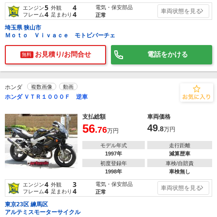
5
4
電気・保安部品
エンジン
外観
車両状態を見る
4
4
フレーム
足まわり
正常
埼玉県 狭山市
Ｍｏｔｏ Ｖｉｖａｃｅ モトビバーチェ
お見積り/お問合せ
電話をかける
無料
ホンダ
複数画像
動画
ホンダ ＶＴＲ１０００Ｆ 逆車
支払総額
車両価格
56
49
.76
.8
万円
万円
モデル年式
走行距離
1997年
減算歴車
初度登録年
車検/自賠責
1998年
車検無し
4
3
電気・保安部品
エンジン
外観
車両状態を見る
4
4
フレーム
足まわり
正常
東京23区 練馬区
アルテミスモーターサイクル