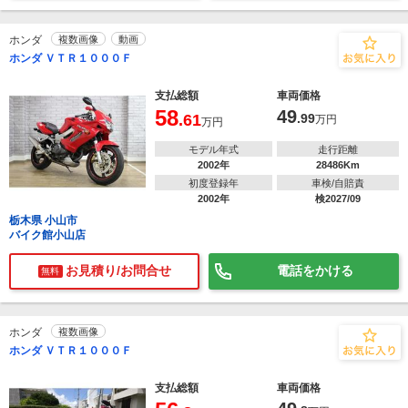
ホンダ
複数画像
動画
ホンダ ＶＴＲ１０００Ｆ
支払総額
車両価格
58
49
.61
.99
万円
万円
モデル年式
走行距離
2002年
28486Km
初度登録年
車検/自賠責
2002年
検2027/09
栃木県 小山市
バイク館小山店
お見積り/お問合せ
電話をかける
無料
ホンダ
複数画像
ホンダ ＶＴＲ１０００Ｆ
支払総額
車両価格