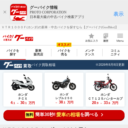
グーバイク情報
PROTO CORPORATION
表示
日本最大級の中古バイク検索アプリ
ＶＴＲ１０００Ｆ(ホンダ)の新車・中古バイクを探すなら【グーバイク(GooBike)】
バイクを
新車
バイクを
メンテ
コミュ
探す
販売店
売る
ナンス
ニティ
バイク買取相場
※2026年8月8日更新
ホンダ
ホンダ
ホンダ
レブル２５０
ＰＣＸ
ＣＴ１２５ハンターカブ
38
4
30
万円
20
33
.1
万円
万円
.1
.1
～
.9
.6
～
～
簡単30秒!
愛車
相場
を調べる
の
無料