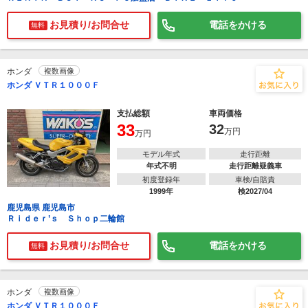
お見積り/お問合せ
電話をかける
無料
ホンダ
複数画像
ホンダ ＶＴＲ１０００Ｆ
支払総額
車両価格
33
32
万円
万円
モデル年式
走行距離
年式不明
走行距離疑義車
初度登録年
車検/自賠責
1999年
検2027/04
鹿児島県 鹿児島市
Ｒｉｄｅｒ’ｓ Ｓｈｏｐ二輪館
お見積り/お問合せ
電話をかける
無料
ホンダ
複数画像
ホンダ ＶＴＲ１０００Ｆ