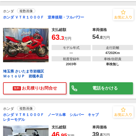
ホンダ
複数画像
ホンダ ＶＴＲ１０００Ｆ 逆車後期・フルパワー
支払総額
車両価格
63
54
.3
.8
万円
万円
モデル年式
走行距離
―
47202Km
初度登録年
車検/自賠責
2003年
車検無し
埼玉県 さいたま市岩槻区
ＭｏｔｏＵＰ 岩槻本店
お見積り/お問合せ
電話をかける
無料
ホンダ
複数画像
ホンダ ＶＴＲ１０００Ｆ ノーマル車 シルバー キャブ
レターモデル
支払総額
車両価格
46
39
.95
.8
万円