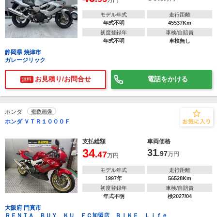
万円
モデル年式
走行距離
年式不明
45537Km
初度登録年
車検/自賠責
年式不明
車検無し
静岡県 焼津市
ガレージリック
お見積り/お問合せ
電話をかける
無料
ホンダ
複数画像
ホンダ ＶＴＲ１０００Ｆ
支払総額
車両価格
34
31
.47
.97
万円
万円
モデル年式
走行距離
1997年
56528Km
初度登録年
車検/自賠責
年式不明
検2027/04
大阪府 門真市
ＲＥＮＴＡ ＢＵＹ ＫＵ ＦＣ加盟店 ＢＩＫＥ Ｌｉｆｅ