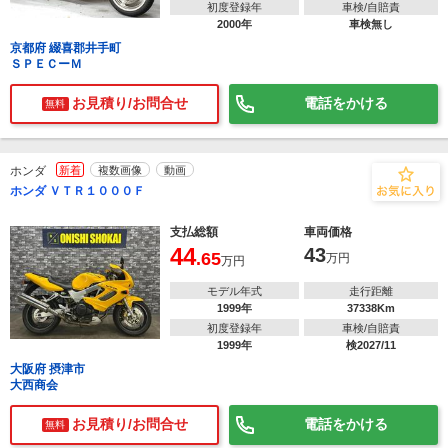
初度登録年
車検/自賠責
2000年
車検無し
京都府 綴喜郡井手町
ＳＰＥＣーＭ
お見積り/お問合せ
電話をかける
無料
ホンダ
新着
複数画像
動画
ホンダ ＶＴＲ１０００Ｆ
支払総額
車両価格
44
43
.65
万円
万円
モデル年式
走行距離
1999年
37338Km
初度登録年
車検/自賠責
1999年
検2027/11
大阪府 摂津市
大西商会
お見積り/お問合せ
電話をかける
無料