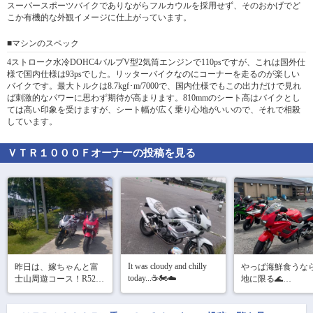
スーパースポーツバイクでありながらフルカウルを採用せず、そのおかげでど
こか有機的な外観イメージに仕上がっています。
■マシンのスペック
4ストローク水冷DOHC4バルブV型2気筒エンジンで110psですが、これは国外仕
様で国内仕様は93psでした。リッターバイクなのにコーナーを走るのが楽しい
バイクです。最大トルクは8.7kgf･m/7000で、国内仕様でもこの出力だけで見れ
ば刺激的なパワーに思わず期待が高まります。810mmのシート高はバイクとし
ては高い印象を受けますが、シート幅が広く乗り心地がいいので、それで相殺
しています。
ＶＴＲ１０００Ｆ
オーナーの投稿を見る
It was cloudy and chilly 
昨日は、嫁ちゃんと富
やっぱ海鮮食うな
today...☕🏍☁
士山周遊コース！R52〜
地に限る🌊

R300〜R139〜籠坂峠〜
うっまー！
森の駅水ヶ塚～いでぼ