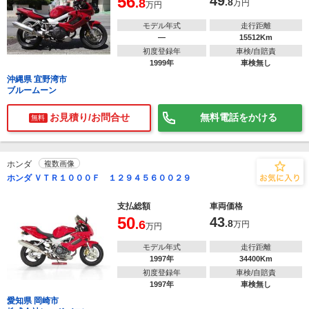
56
49
.8
.8
万円
万円
モデル年式
走行距離
―
15512Km
初度登録年
車検/自賠責
1999年
車検無し
沖縄県 宜野湾市
ブルームーン
お見積り/お問合せ
無料電話をかける
無料
ホンダ
複数画像
ホンダ ＶＴＲ１０００Ｆ １２９４５６００２９
支払総額
車両価格
50
43
.6
.8
万円
万円
モデル年式
走行距離
1997年
34400Km
初度登録年
車検/自賠責
1997年
車検無し
愛知県 岡崎市