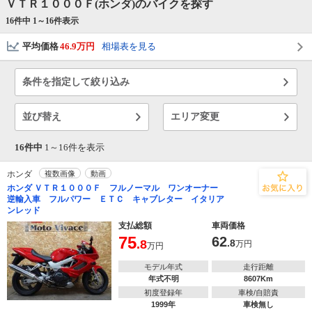
ＶＴＲ１０００Ｆ(ホンダ)のバイクを探す
16件中 1～
16
件表示
平均価格
46.9万円
相場表を見る
条件を指定して絞り込み
並び替え
エリア変更
16件中
1～
16
件を表示
ホンダ
複数画像
動画
ホンダ ＶＴＲ１０００Ｆ フルノーマル ワンオーナー
逆輸入車 フルパワー ＥＴＣ キャブレター イタリア
ンレッド
支払総額
車両価格
75
62
.8
.8
万円
万円
モデル年式
走行距離
年式不明
8607Km
初度登録年
車検/自賠責
1999年
車検無し