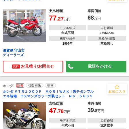
支払総額
車両価格
77
68
.27
万円
万円
モデル年式
走行距離
年式不明
14956Km
初度登録年
車検/自賠責
1997年
車検無し
滋賀県 守山市
ディーラーズ
お見積り/お問合せ
電話をかける
無料
ホンダ
新着
複数画像
動画
ホンダ ＶＴＲ１０００Ｆ ＭＯＲＩＷＡＫＩ製チタンフル
エキ装備 ロスマンズカラー外装セット Ｎｏ．５８６５
支払総額
車両価格
47
39
.78
.8
万円
万円
モデル年式
走行距離
年式不明
減算歴車