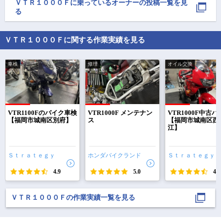
くって感じ！

ＶＴＲ１０００Ｆ
に乗っているオーナーの投稿一覧を見
途中、富士山スカイラ
る
イン近辺でゲリラ豪雨
ＶＴＲ１０００Ｆに関する作業実績を見る
車検
修理
オイル交換
で
相場をチェック！
車種選択するだけ、かんたん相場検索
VTR1100Fのバイク車検
VTR1000F メンテナン
VTR1000F中古
【福岡市城南区別府】
ス
【福岡市城南区西
江】
まずはメーカーを選択する
排気量
Ｓｔｒａｔｅｇｙ
ホンダバイクランド
Ｓｔｒａｔｅｇｙ
車種
4.9
5.0
4.9
型式(任意)
ＶＴＲ１０００Ｆの作業実績一覧を見る
走行距離(任意)