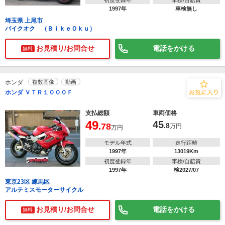
初度登録年
車検/自賠責
1997年
車検無し
埼玉県 上尾市
バイクオク （ＢｉｋｅＯｋｕ）
お見積り/お問合せ
電話をかける
無料
ホンダ
複数画像
動画
ホンダ ＶＴＲ１０００Ｆ
支払総額
車両価格
49
45
.78
.8
万円
万円
モデル年式
走行距離
1997年
13019Km
初度登録年
車検/自賠責
1997年
検2027/07
東京23区 練馬区
アルテミスモーターサイクル
お見積り/お問合せ
電話をかける
無料