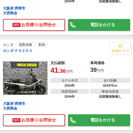
2004年
自賠責保険無し
大阪府 摂津市
大西商会
お見積り/お問合せ
電話をかける
無料
ホンダ
複数画像
動画
ホンダ ＰＳ２５０
支払総額
車両価格
41
39
.36
万円
万円
モデル年式
走行距離
2004年
66397Km
初度登録年
車検/自賠責
2004年
自賠責保険無し
大阪府 摂津市
大西商会
お見積り/お問合せ
電話をかける
無料