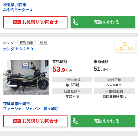
埼玉県 川口市
みや玄モータース
お見積り/お問合せ
電話をかける
無料
ホンダ
複数画像
動画
ホンダ ＰＳ２５０
支払総額
車両価格
53
51
.9
万円
万円
モデル年式
走行距離
年式不明
55276Km
初度登録年
車検/自賠責
年式不明
自賠責保険無し
茨城県 龍ケ崎市
ファーシャ ジャパン 龍ケ崎店
お見積り/お問合せ
電話をかける
無料