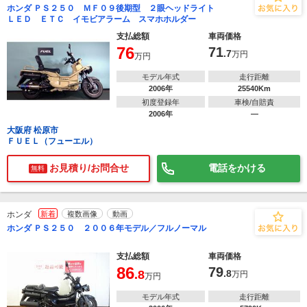
ホンダ ＰＳ２５０ ＭＦ０９後期型 ２眼ヘッドライト
ＬＥＤ ＥＴＣ イモビアラーム スマホホルダー
支払総額
車両価格
76
71
.7
万円
万円
モデル年式
走行距離
2006年
25540Km
初度登録年
車検/自賠責
2006年
―
大阪府 松原市
ＦＵＥＬ（フューエル）
お見積り/お問合せ
電話をかける
無料
ホンダ
新着
複数画像
動画
ホンダ ＰＳ２５０ ２００６年モデル／フルノーマル
支払総額
車両価格
86
79
.8
.8
万円
万円
モデル年式
走行距離