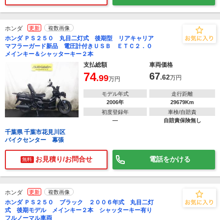
ホンダ
更新
複数画像
ホンダ ＰＳ２５０ 丸目二灯式 後期型 リアキャリア
マフラーガード新品 電圧計付きＵＳＢ ＥＴＣ２．０
メインキー＆シャッターキー２本
支払総額
車両価格
74
67
.99
.62
万円
万円
モデル年式
走行距離
2006年
29679Km
初度登録年
車検/自賠責
―
自賠責保険無し
千葉県 千葉市花見川区
バイクセンター 幕張
お見積り/お問合せ
電話をかける
無料
ホンダ
更新
複数画像
ホンダ ＰＳ２５０ ブラック ２００６年式 丸目二灯
式 後期モデル メインキー２本 シャッターキー有り
フルノーマル車両