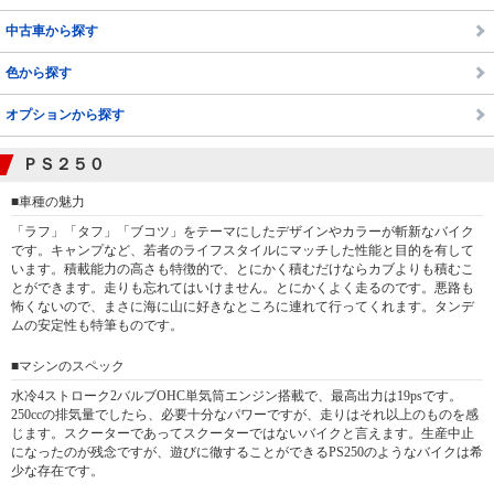
中古車から探す
色から探す
オプションから探す
ＰＳ２５０
■車種の魅力
「ラフ」「タフ」「ブコツ」をテーマにしたデザインやカラーが斬新なバイク
です。キャンプなど、若者のライフスタイルにマッチした性能と目的を有して
います。積載能力の高さも特徴的で、とにかく積むだけならカブよりも積むこ
とができます。走りも忘れてはいけません。とにかくよく走るのです。悪路も
怖くないので、まさに海に山に好きなところに連れて行ってくれます。タンデ
ムの安定性も特筆ものです。
■マシンのスペック
水冷4ストローク2バルブOHC単気筒エンジン搭載で、最高出力は19psです。
250ccの排気量でしたら、必要十分なパワーですが、走りはそれ以上のものを感
じます。スクーターであってスクーターではないバイクと言えます。生産中止
になったのが残念ですが、遊びに徹することができるPS250のようなバイクは希
少な存在です。