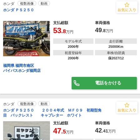
ホンダ
複数画像
動画
ホンダ ＰＳ２５０
支払総額
車両価格
53
49
.8
.8
万円
万円
モデル年式
走行距離
2006年
25000Km
初度登録年
車検/自賠責
2006年
保2027/12
福岡県 福岡市南区
バイパスホンダ福岡店
電話をかける
ホンダ
複数画像
動画
ホンダ ＰＳ２５０ ２００４年式 ＭＦ０９ 初期型角
目 バックレスト キャブレター ホワイト
支払総額
車両価格
47
42
.5
.41
万円
万円