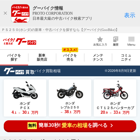
グーバイク情報
PROTO CORPORATION
表示
日本最大級の中古バイク検索アプリ
ＰＳ２５０(ホンダ)の新車・中古バイクを探すなら【グーバイク(GooBike)】
バイクを
新車
バイクを
メンテ
コミュ
探す
販売店
売る
ナンス
ニティ
バイク買取相場
※2026年8月9日更新
ホンダ
ホンダ
ホンダ
レブル２５０
ＰＣＸ
ＣＴ１２５ハンターカブ
38
4
30
万円
20
33
.1
万円
万円
.1
.1
～
.9
.6
～
～
簡単30秒!
愛車
相場
を調べる
の
無料