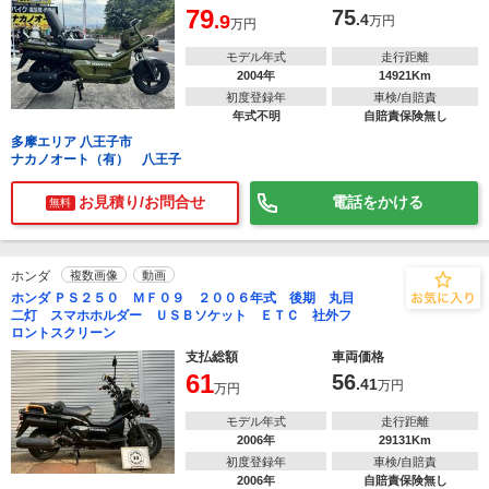
79
75
.9
.4
万円
万円
モデル年式
走行距離
2004年
14921Km
初度登録年
車検/自賠責
年式不明
自賠責保険無し
多摩エリア 八王子市
ナカノオート（有） 八王子
お見積り/お問合せ
電話をかける
無料
ホンダ
複数画像
動画
ホンダ ＰＳ２５０ ＭＦ０９ ２００６年式 後期 丸目
二灯 スマホホルダー ＵＳＢソケット ＥＴＣ 社外フ
ロントスクリーン
支払総額
車両価格
61
56
.41
万円
万円
モデル年式
走行距離
2006年
29131Km
初度登録年
車検/自賠責
2006年
自賠責保険無し