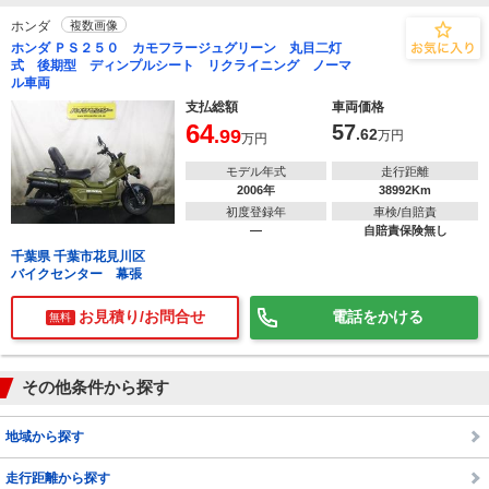
ホンダ
複数画像
ホンダ ＰＳ２５０ カモフラージュグリーン 丸目二灯
式 後期型 ディンプルシート リクライニング ノーマ
ル車両
支払総額
車両価格
64
57
.99
.62
万円
万円
モデル年式
走行距離
2006年
38992Km
初度登録年
車検/自賠責
―
自賠責保険無し
千葉県 千葉市花見川区
バイクセンター 幕張
お見積り/お問合せ
電話をかける
無料
その他条件から探す
地域から探す
走行距離から探す