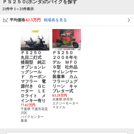
ＰＳ２５０(ホンダ)のバイクを探す
21件中 1～
21
件表示
平均価格
62.5万円
相場表を見る
ＰＳ２５０
ＰＳ２５０
丸目二灯式
２００６年モ
後期型 純正
デル ＭＦ０
オプションレ
９型 社外品
ッグシール
サイレンサー
ド カーボン
装着車 カム
マフラー 電
フラージュグ
源付き Ｇヒ
リーン キャ
ーター ＬＥ
ブレター式
Ｄライト メ
63.29万円
兵庫県 伊丹市
インキー有り
エナジーモーター
77.62万円
スタイル
千葉県 千葉市花見
川区
バイクセンター
幕張