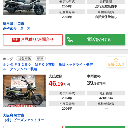
モデル年式
走行距離
2004年
走行距離疑義車
初度登録年
車検/自賠責
2004年
自賠責保険無し
埼玉県 川口市
みや玄モータース
お見積り/お問合せ
電話をかける
無料
ホンダ
複数画像
動画
ホンダ ＰＳ２５０ ＭＦ０９前期 角目ヘッドライトモデ
ル タンデムバー装着
支払総額
車両価格
46
39
.19
.98
万円
万円
モデル年式
走行距離
2004年
42181Km
初度登録年
車検/自賠責
2004年
―
大阪府 枚方市
（株）ビーズファクトリー