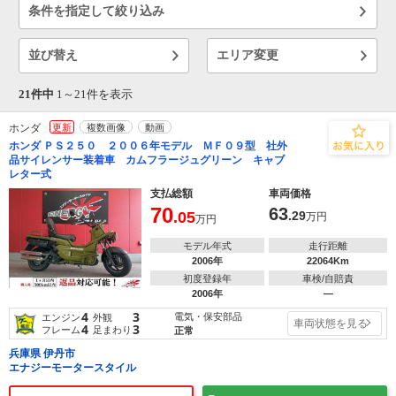
条件を指定して絞り込み
並び替え
エリア変更
21件中
1～
21
件を表示
ホンダ
更新
複数画像
動画
ホンダ ＰＳ２５０ ２００６年モデル ＭＦ０９型 社外
品サイレンサー装着車 カムフラージュグリーン キャブ
レター式
支払総額
車両価格
70
63
.05
.29
万円
万円
モデル年式
走行距離
2006年
22064Km
初度登録年
車検/自賠責
2006年
―
4
3
電気・保安部品
エンジン
外観
車両状態を見る
4
3
フレーム
足まわり
正常
兵庫県 伊丹市
エナジーモータースタイル