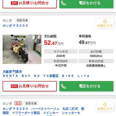
お見積り/お問合せ
電話をかける
無料
ホンダ
複数画像
ホンダ ＰＳ２５０
支払総額
車両価格
52
49
.47
.97
万円
万円
モデル年式
走行距離
2006年
45852Km
初度登録年
車検/自賠責
年式不明
自賠責保険無し
大阪府 門真市
ＲＥＮＴＡ ＢＵＹ ＫＵ ＦＣ加盟店 ＢＩＫＥ Ｌｉｆｅ
お見積り/お問合せ
電話をかける
無料
ホンダ
更新
複数画像
ホンダ ＰＳ２５０ ハーベストベージュ 丸目二灯式 後
期型 マフラーガード新品 メインキー シャッターキ