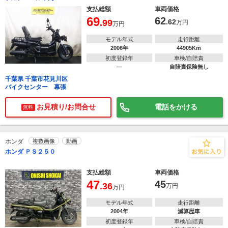
支払総額
車両価格
69
62
.99
.62
万円
万円
モデル年式
走行距離
2006年
44905Km
初度登録年
車検/自賠責
―
自賠責保険無し
千葉県 千葉市花見川区
バイクセンター 幕張
お見積り/お問合せ
電話をかける
無料
ホンダ
複数画像
動画
ホンダ ＰＳ２５０
支払総額
車両価格
47
45
.36
万円
万円
モデル年式
走行距離
2004年
減算歴車
初度登録年
車検/自賠責