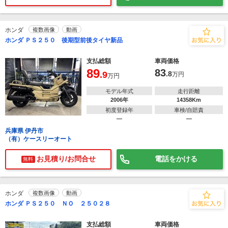
ホンダ
複数画像
動画
ホンダ ＰＳ２５０ 後期型前後タイヤ新品
支払総額
車両価格
89
83
.9
.8
万円
万円
モデル年式
走行距離
2006年
14358Km
初度登録年
車検/自賠責
―
―
兵庫県 伊丹市
（有）ケースリーオート
お見積り/お問合せ
電話をかける
無料
ホンダ
複数画像
動画
ホンダ ＰＳ２５０ ＮＯ ２５０２８
支払総額
車両価格