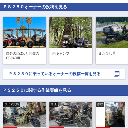
ＰＳ２５０
オーナーの投稿を見る
自分のPS250と同僚の
雨キャンプ
また少し🤸
CBR400R

なぜきたかと言うと、
CBRを年明けに売るか
ＰＳ２５０
に乗っているオーナーの投稿一覧を見る
ら

最後に写真撮っとこ
う！と言うことでパシ
ＰＳ２５０に関する作業実績を見る
ャリ📷

次のバイクはヴィット
タイヤ交換
修理
修理
ピレンだから

また撮りに行かないと
ね😏
で
相場をチェック！