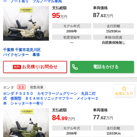
ー ノート有り フルノーマル車両
支払総額
車両価格
95
87
.63
万円
万円
モデル年式
走行距離
2006年
15293Km
初度登録年
車検/自賠責
―
自賠責保険無し
千葉県 千葉市花見川区
バイクセンター 幕張
お見積り/お問合せ
電話をかける
無料
ホンダ
更新
複数画像
ホンダ ＰＳ２５０ カモフラージュグリーン 丸目二灯
式 後期型 ＢＥＡＭＳソニックマフラー メインキー２
本 シャッターキー有り
支払総額
車両価格
84
77
.99
.62
万円
万円
モデル年式
走行距離
2006年
11633Km