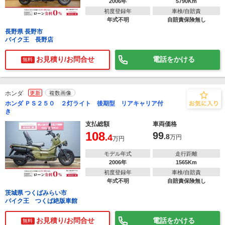
2006年
5790Km
初度登録年
車検/自賠責
年式不明
自賠責保険無し
長野県 長野市
バイク王 長野店
お見積り/お問合せ
電話をかける
無料
ホンダ
更新
複数画像
ホンダ ＰＳ２５０ ２灯ライト 後期型 リアキャリア付
き
支払総額
車両価格
108
99
.4
.8
万円
万円
モデル年式
走行距離
2006年
1565Km
初度登録年
車検/自賠責
年式不明
自賠責保険無し
茨城県 つくばみらい市
バイク王 つくば絶版車館
お見積り/お問合せ
電話をかける
無料