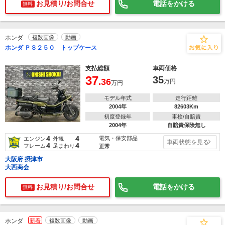
お見積り/お問合せ
電話をかける
無料
ホンダ
複数画像
動画
ホンダ ＰＳ２５０ トップケース
支払総額
車両価格
37
35
.36
万円
万円
モデル年式
走行距離
2004年
82603Km
初度登録年
車検/自賠責
2004年
自賠責保険無し
4
4
電気・保安部品
エンジン
外観
車両状態を見る
4
4
フレーム
足まわり
正常
大阪府 摂津市
大西商会
お見積り/お問合せ
電話をかける
無料
ホンダ
新着
複数画像
動画