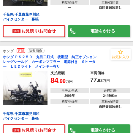
初度登録年
車検/自賠責
―
自賠責保険無し
千葉県 千葉市花見川区
バイクセンター 幕張
お見積り/お問合せ
電話をかける
無料
ホンダ
更新
複数画像
ホンダ ＰＳ２５０ 丸目二灯式 後期型 純正オプション
レッグシールド カーボンマフラー 電源付き Ｇヒータ
ー ＬＥＤライト メインキー有り
支払総額
車両価格
84
77
.99
.62
万円
万円
モデル年式
走行距離
2006年
24450Km
初度登録年
車検/自賠責
―
自賠責保険無し
千葉県 千葉市花見川区
バイクセンター 幕張
お見積り/お問合せ
電話をかける
無料