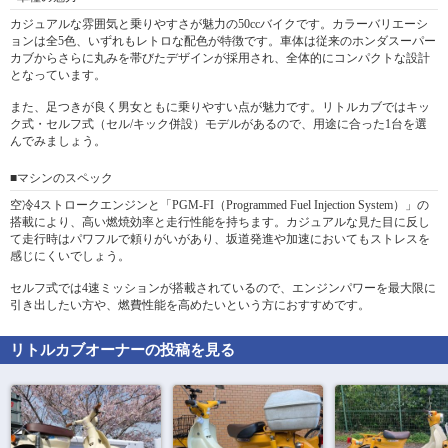
カジュアルな雰囲気と乗りやすさが魅力の50ccバイクです。カラーバリエーシ
ョンは全5色、いずれもレトロな配色が特徴です。車体は従来のホンダスーパー
カブからさらに丸みを帯びたデザインが採用され、全体的にコンパクトな設計
となっています。
また、足つきが良く男女ともに乗りやすい点が魅力です。リトルカブではキッ
ク式・セルフ式（セル/キック併設）モデルがあるので、用途に合った1台を選
んでみましょう。
■マシンのスペック
空冷4ストロークエンジンと「PGM-FI（Programmed Fuel Injection System）」の
搭載により、高い燃焼効率と走行性能を持ちます。カジュアルな見た目に反し
て走行時はパワフルで頼りがいがあり、坂道発進や加速においてもストレスを
感じにくいでしょう。
セルフ式では4速ミッションが搭載されているので、エンジンパワーを最大限に
引き出したい方や、燃費性能を高めたいという方におすすめです。
リトルカブ
オーナーの投稿を見る