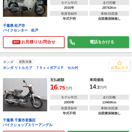
モデル年式
走行距離
2016年
28742Km
初度登録年
車検/自賠責
年式不明
自賠責保険無し
千葉県 松戸市
バイクセンター 松戸
お見積り/お問合せ
電話をかける
無料
ホンダ
複数画像
ホンダ リトルカブ ７５ｃｃボアＵＰ セル付
支払総額
車両価格
16
14
.75
.3
万円
万円
モデル年式
走行距離
2000年
13460Km
初度登録年
車検/自賠責
年式不明
自賠責保険無し
千葉県 千葉市若葉区
バイクショップスリーアングル