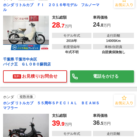
ホンダ リトルカブ ＦＩ ２０１６年モデル フルノーマ
ル
支払総額
車両価格
28
24
.7
.8
万円
万円
モデル年式
走行距離
2016年
14005Km
初度登録年
車検/自賠責
年式不明
自賠責保険無し
千葉県 千葉市中央区
バイク王 ＧＬＯＢＯ蘇我店
お見積り/お問合せ
電話をかける
無料
ホンダ
複数画像
ホンダ リトルカブ ５５周年ＳＰＥＣＩＡＬ ＢＥＡＭＳ
マフラー
支払総額
車両価格
39
36
.9
.5
万円
万円
モデル年式
走行距離