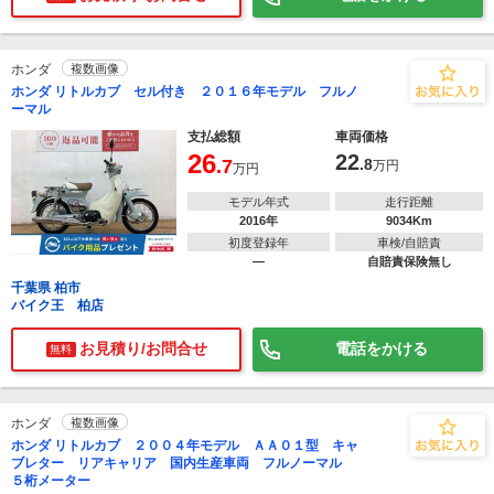
ホンダ
複数画像
ホンダ リトルカブ セル付き ２０１６年モデル フルノ
ーマル
支払総額
車両価格
26
22
.7
.8
万円
万円
モデル年式
走行距離
2016年
9034Km
初度登録年
車検/自賠責
―
自賠責保険無し
千葉県 柏市
バイク王 柏店
お見積り/お問合せ
電話をかける
無料
ホンダ
複数画像
ホンダ リトルカブ ２００４年モデル ＡＡ０１型 キャ
ブレター リアキャリア 国内生産車両 フルノーマル
５桁メーター