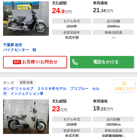
支払総額
車両価格
24
21
.9
.34
万円
万円
モデル年式
走行距離
2004年
2949Km
初度登録年
車検/自賠責
年式不明
―
千葉県 柏市
バイクセンター 柏
お見積り/お問合せ
電話をかける
無料
ホンダ
複数画像
ホンダ リトルカブ ２００８年モデル プコブルー セル
付 インジェクション車
支払総額
車両価格
23
19
.23
万円
万円
モデル年式
走行距離
2008年
19039Km
初度登録年
車検/自賠責
年式不明
自賠責保険無し