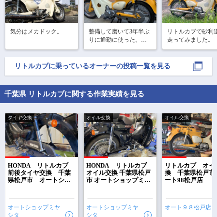
気分はメカドック。
整備して磨いて3年半ぶ
リトルカブで砂利
りに通勤に使った。小
走ってみました。
気味良く走る気持ち良
し。
リトルカブ
に乗っているオーナーの投稿一覧を見る
千葉県 リトルカブに関する作業実績を見る
タイヤ交換
オイル交換
オイル交換
で
相場をチェック！
車種選択するだけ、かんたん相場検索
HONDA リトルカブ
HONDA リトルカブ
リトルカブ オイ
前後タイヤ交換 千葉
オイル交換 千葉県松戸
換 千葉県松戸市
県松戸市 オートショ
市 オートショップミヤ
ート98松戸店
まずはメーカーを選択する
ップミヤシタ
シタ
排気量
オートショップミヤ
オートショップミヤ
オート９８松戸店
シタ
シタ