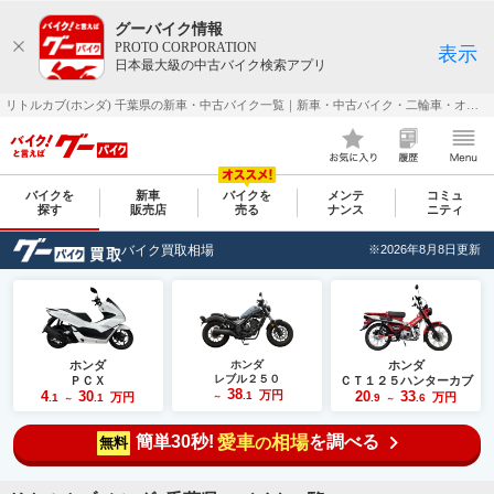
グーバイク情報
PROTO CORPORATION
表示
日本最大級の中古バイク検索アプリ
リトルカブ(ホンダ) 千葉県の新車・中古バイク一覧｜新車・中古バイク・二輪車・オートバイ情報なら【グーバイク(GooBike)】
バイクを
新車
バイクを
メンテ
コミュ
探す
販売店
売る
ナンス
ニティ
バイク買取相場
※2026年8月8日更新
ホンダ
ホンダ
ホンダ
レブル２５０
ＰＣＸ
ＣＴ１２５ハンターカブ
38
4
30
万円
20
33
.1
万円
万円
.1
.1
～
.9
.6
～
～
簡単30秒!
愛車
相場
を調べる
の
無料