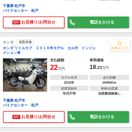
千葉県 松戸市
バイクセンター 松戸
お見積り/お問合せ
電話をかける
無料
ホンダ
複数画像
ホンダ リトルカブ ２０１６年モデル セル付 インジェ
クション車
支払総額
車両価格
22
18
.23
万円
万円
モデル年式
走行距離
2016年
25990Km
初度登録年
車検/自賠責
年式不明
自賠責保険無し
千葉県 松戸市
バイクセンター 松戸
お見積り/お問合せ
電話をかける
無料