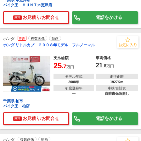
千葉県 木更津市
バイク王 ＨＵＮＴ木更津店
お見積り/お問合せ
電話をかける
無料
ホンダ
更新
複数画像
動画
ホンダ リトルカブ ２００８年モデル フルノーマル
支払総額
車両価格
25
21
.7
.8
万円
万円
モデル年式
走行距離
2008年
1927Km
初度登録年
車検/自賠責
―
自賠責保険無し
千葉県 柏市
バイク王 柏店
お見積り/お問合せ
電話をかける
無料
ホンダ
複数画像
動画