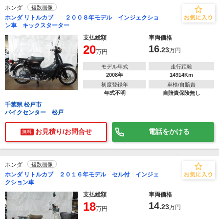
ホンダ
複数画像
ホンダ リトルカブ ２００８年モデル インジェクショ
ン車 キックスターター
支払総額
車両価格
20
16
.23
万円
万円
モデル年式
走行距離
2008年
14914Km
初度登録年
車検/自賠責
年式不明
自賠責保険無し
千葉県 松戸市
バイクセンター 松戸
お見積り/お問合せ
電話をかける
無料
ホンダ
複数画像
ホンダ リトルカブ ２０１６年モデル セル付 インジェ
クション車
支払総額
車両価格
18
14
.23
万円
万円