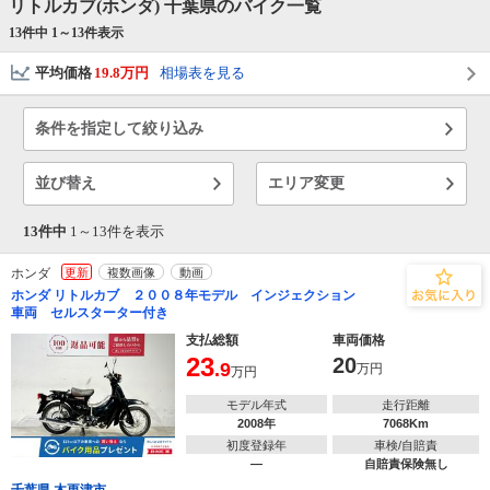
リトルカブ(ホンダ) 千葉県のバイク一覧
13件中 1～
13
件表示
平均価格
19.8万円
相場表を見る
条件を指定して絞り込み
並び替え
エリア変更
13件中
1～
13
件を表示
ホンダ
更新
複数画像
動画
ホンダ リトルカブ ２００８年モデル インジェクション
車両 セルスターター付き
支払総額
車両価格
23
20
.9
万円
万円
モデル年式
走行距離
2008年
7068Km
初度登録年
車検/自賠責
―
自賠責保険無し