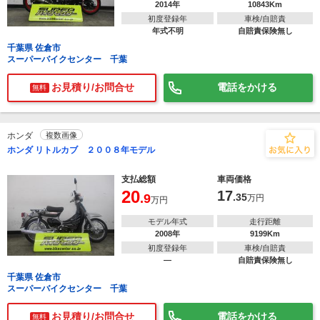
2014年
10843Km
初度登録年
車検/自賠責
年式不明
自賠責保険無し
千葉県 佐倉市
スーパーバイクセンター 千葉
お見積り/お問合せ
電話をかける
無料
ホンダ
複数画像
ホンダ リトルカブ ２００８年モデル
支払総額
車両価格
20
17
.9
.35
万円
万円
モデル年式
走行距離
2008年
9199Km
初度登録年
車検/自賠責
―
自賠責保険無し
千葉県 佐倉市
スーパーバイクセンター 千葉
お見積り/お問合せ
電話をかける
無料