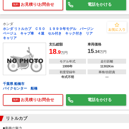
お見積り/お問合せ
電話をかける
無料
ホンダ
ホンダ リトルカブ Ｃ５０ １９９９年モデル バージン
ベージュ キャブ車 ４速 セル付き キック付き リア
キャリア
支払総額
車両価格
18
15
.9
.34
万円
万円
モデル年式
走行距離
1999年
11302Km
初度登録年
車検/自賠責
年式不明
―
千葉県 船橋市
バイクセンター 船橋
お見積り/お問合せ
電話をかける
無料
リトルカブ
■車種の魅力