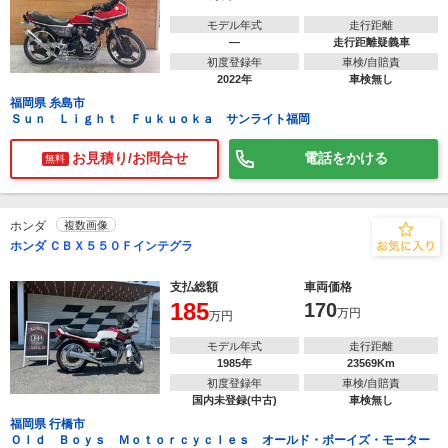
モデル年式
走行距離
―
走行距離疑義車
初度登録年
車検/自賠責
2022年
車検無し
福岡県 糸島市
Ｓｕｎ Ｌｉｇｈｔ Ｆｕｋｕｏｋａ サンライト福岡
お見積り/お問合せ
電話をかける
無料
ホンダ
複数画像
ホンダ ＣＢＸ５５０Ｆインテグラ
支払総額
車両価格
185
170
万円
万円
モデル年式
走行距離
1985年
23569Km
初度登録年
車検/自賠責
国内未登録(中古)
車検無し
福岡県 行橋市
Ｏｌｄ Ｂｏｙｓ Ｍｏｔｏｒｃｙｃｌｅｓ オールド・ボーイズ・モーター