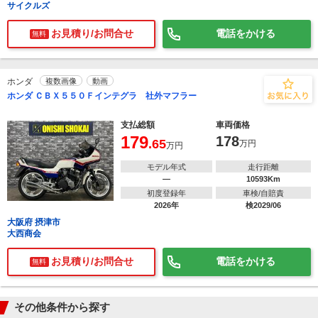
サイクルズ
お見積り/お問合せ
電話をかける
無料
ホンダ
複数画像
動画
ホンダ ＣＢＸ５５０Ｆインテグラ 社外マフラー
支払総額
車両価格
179
178
.65
万円
万円
モデル年式
走行距離
―
10593Km
初度登録年
車検/自賠責
2026年
検2029/06
大阪府 摂津市
大西商会
お見積り/お問合せ
電話をかける
無料
その他条件から探す