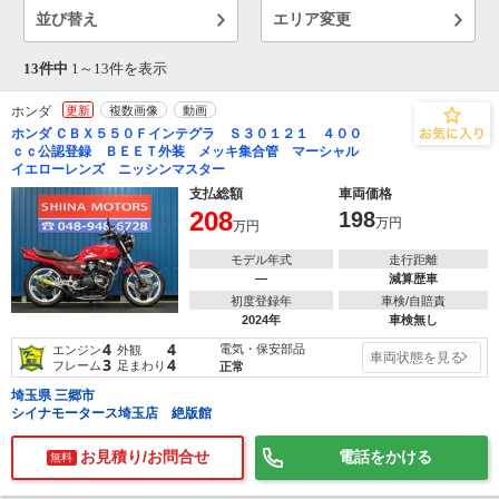
並び替え
エリア変更
13件中
1～
13
件を表示
ホンダ
更新
複数画像
動画
ホンダ ＣＢＸ５５０Ｆインテグラ Ｓ３０１２１ ４００
ｃｃ公認登録 ＢＥＥＴ外装 メッキ集合管 マーシャル
イエローレンズ ニッシンマスター
支払総額
車両価格
208
198
万円
万円
モデル年式
走行距離
―
減算歴車
初度登録年
車検/自賠責
2024年
車検無し
4
4
電気・保安部品
エンジン
外観
車両状態を見る
3
4
フレーム
足まわり
正常
埼玉県 三郷市
シイナモータース埼玉店 絶版館
お見積り/お問合せ
電話をかける
無料