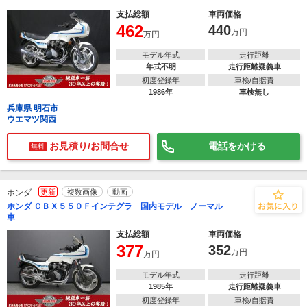
支払総額
車両価格
462
440
万円
万円
モデル年式
走行距離
年式不明
走行距離疑義車
初度登録年
車検/自賠責
1986年
車検無し
兵庫県 明石市
ウエマツ関西
お見積り/お問合せ
電話をかける
無料
ホンダ
更新
複数画像
動画
ホンダ ＣＢＸ５５０Ｆインテグラ 国内モデル ノーマル
車
支払総額
車両価格
377
352
万円
万円
モデル年式
走行距離
1985年
走行距離疑義車
初度登録年
車検/自賠責