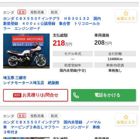
ホンダ
更新
複数画像
動画
ホンダ ＣＢＸ５５０Ｆインテグラ ＨＢ３０１３２ 国内
新規登録 ４００ｃｃ公認登録 集合管 トリコロールカ
ラー エンジンガード
支払総額
車両価格
218
208
万円
万円
モデル年式
走行距離
―
13486Km
初度登録年
車検/自賠責
国内未登録(中古)
車検無し
埼玉県 三郷市
シイナモータース埼玉店 絶版館
お見積り/お問合せ
電話をかける
無料
ホンダ
更新
複数画像
動画
ホンダ ＣＢＸ５５０Ｆインテグラ 国内未登録 ノーマル
車 マービング２本出しマフラー エンジンガード 車検
３年付き