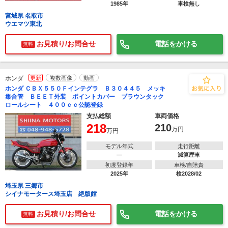
1985年
車検無し
宮城県 名取市
ウエマツ東北
お見積り/お問合せ
電話をかける
無料
ホンダ
更新
複数画像
動画
ホンダ ＣＢＸ５５０Ｆインテグラ Ｂ３０４４５ メッキ
集合管 ＢＥＥＴ外装 ポイントカバー ブラウンタック
ロールシート ４００ｃｃ公認登録
支払総額
車両価格
218
210
万円
万円
モデル年式
走行距離
―
減算歴車
初度登録年
車検/自賠責
2025年
検2028/02
埼玉県 三郷市
シイナモータース埼玉店 絶版館
お見積り/お問合せ
電話をかける
無料