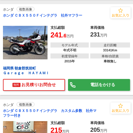
ホンダ
複数画像
ホンダ ＣＢＸ５５０Ｆインテグラ 社外マフラー
支払総額
車両価格
241
231
.6
万円
万円
モデル年式
走行距離
年式不明
33141Km
初度登録年
車検/自賠責
2015年
車検無し
福岡県 朝倉郡筑前町
Ｇａｒａｇｅ ＨＡＹＡＭＩ
お見積り/お問合せ
電話をかける
無料
ホンダ
複数画像
ホンダ ＣＢＸ５５０Ｆインテグラ カスタム多数 社外マ
フラー付き
支払総額
車両価格
215
205
万円
万円