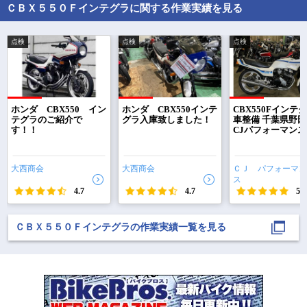
ＣＢＸ５５０Ｆインテグラに関する作業実績を見る
#バイク乗りと繋がりた
#旧車乗りと繋がり

い 
#バイ
点検
点検
点検
で
相場をチェック！
車種選択するだけ、かんたん相場検索
ホンダ CBX550 イン
ホンダ CBX550インテ
CBX550Fインテグ
テグラのご紹介で
グラ入庫致しました！
車整備 千葉県野
す！！
CJパフォーマンス
まずはメーカーを選択する
排気量
大西商会
大西商会
ＣＪ パフォーマン
ス
車種
4.7
4.7
5.0
型式(任意)
ＣＢＸ５５０Ｆインテグラの作業実績一覧を見る
走行距離(任意)