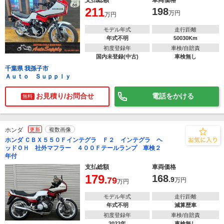
支払総額
車両価格
211
198
万円
万円
モデル年式
走行距離
年式不明
50030Km
初度登録年
車検/自賠責
国内未登録(中古)
車検無し
千葉県 我孫子市
Ａｕｔｏ Ｓｕｐｐｌｙ
お見積り/お問合せ
電話をかける
無料
ホンダ
更新
複数画像
ホンダ ＣＢＸ５５０Ｆインテグラ Ｆ２ インテグラ ヘ
ッドＯＨ 社外マフラー ４００Ｆテールランプ 車検２
年付
支払総額
車両価格
179
168
.79
.9
万円
万円
モデル年式
走行距離
年式不明
減算歴車
初度登録年
車検/自賠責
2022年
車検無し