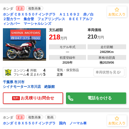
ホンダ
更新
複数画像
ホンダ ＣＢＸ５５０Ｆインテグラ Ａ１１６９２ 赤／白
２型カラー 集合管 フェアリングレス ＢＥＥＴアルフ
ィンカバー マーシャルレンズ
支払総額
車両価格
218
210
万円
万円
モデル年式
走行距離
―
24629Km
初度登録年
車検/自賠責
2026年
検2029/06
4
4
電気・保安部品
エンジン
外観
車両状態を見る
4
5
フレーム
足まわり
正常
千葉県 市川市
シイナモータース市川店 絶版館
お見積り/お問合せ
電話をかける
無料
ホンダ
更新
複数画像
動画
ホンダ ＣＢＸ５５０Ｆインテグラ 国内 ノーマル車