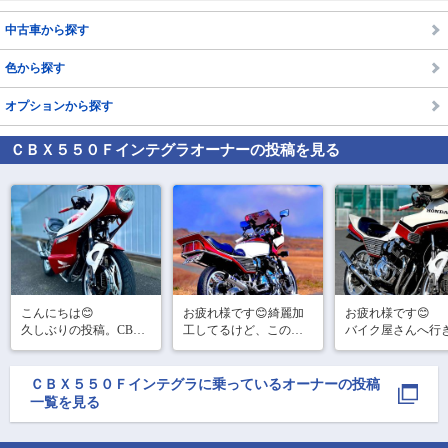
中古車から探す
色から探す
オプションから探す
ＣＢＸ５５０Ｆインテグラ
オーナーの投稿を見る
こんにちは😊

お疲れ様です😊綺麗加
お疲れ様です😊

久しぶりの投稿。CBX
工してるけど、この日
バイク屋さんへ行
がロケット付けて帰っ
もめっちゃ風強かった
ンビニで一服。

😅　

てきました。外装リペ
まだまだ寒いのに
#バイク乗りと繋がりた
イント、めっちゃキレ
う花粉飛んでますね~
ＣＢＸ５５０Ｆインテグラ
に乗っているオーナーの投稿
い 

#cbx550f 

イになりました🤩

一覧を見る
#cbx 550f

#cbx550fインテグラ 
#cbx550f

#cbx550fインテグラ 

#cbx400f

#バイク乗りと繋
#ロケットカウル

い 
