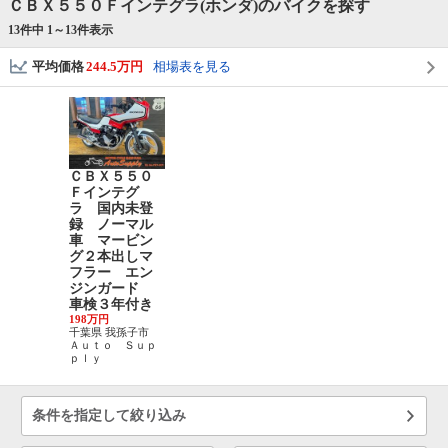
ＣＢＸ５５０Ｆインテグラ(ホンダ)のバイクを探す
13件中 1～
13
件表示
平均価格
244.5万円
相場表を見る
ＣＢＸ５５０
Ｆインテグ
ラ 国内未登
録 ノーマル
車 マービン
グ２本出しマ
フラー エン
ジンガード
車検３年付き
198万円
千葉県 我孫子市
Ａｕｔｏ Ｓｕｐ
ｐｌｙ
条件を指定して絞り込み