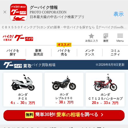
グーバイク情報
PROTO CORPORATION
表示
日本最大級の中古バイク検索アプリ
ＣＢＸ５５０Ｆインテグラ(ホンダ)の新車・中古バイクを探すなら【グーバイク(GooBike)】
バイクを
新車
バイクを
メンテ
コミュ
探す
販売店
売る
ナンス
ニティ
バイク買取相場
※2026年8月9日更新
ホンダ
ホンダ
ホンダ
レブル２５０
ＰＣＸ
ＣＴ１２５ハンターカブ
38
4
30
万円
20
33
.1
万円
万円
.1
.1
～
.9
.6
～
～
簡単30秒!
愛車
相場
を調べる
の
無料