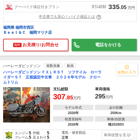
335
支払総額
グーバイク保証付きプラン
.05
万円
中古車でも安心！バイク保証とは
福岡県 福岡市西区
Ｂｅａｔ＆Ｃ 福岡マリナ店
お見積り/お問合せ
電話をかける
無料
ハーレーダビッドソン
複数画像
動画
ハーレーダビッドソン ＦＸＬＲＳＴ ソフテイル ローラ
イダーＳＴ 正規認定中古車 ２０２６年モデル クロー
ムトリム
支払総額
車両価格
307
295
.85
万円
万円
モデル年式
走行距離
2026年
250Km
初度登録年
車検/自賠責
2026年
検2029/03
5
5
電気・保安部品
エンジン
外観
車両状態を見る
5
5
フレーム
足まわり
正常