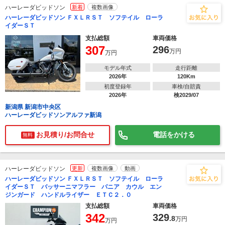
ハーレーダビッドソン
新着
複数画像
ハーレーダビッドソン ＦＸＬＲＳＴ ソフテイル ローラ
イダーＳＴ
支払総額
車両価格
307
296
万円
万円
モデル年式
走行距離
2026年
120Km
初度登録年
車検/自賠責
2026年
検2029/07
新潟県 新潟市中央区
ハーレーダビッドソンアルファ新潟
お見積り/お問合せ
電話をかける
無料
ハーレーダビッドソン
更新
複数画像
動画
ハーレーダビッドソン ＦＸＬＲＳＴ ソフテイル ローラ
イダーＳＴ バッサーニマフラー パニア カウル エン
ジンガード ハンドルライザー ＥＴＣ２．０
支払総額
車両価格
342
329
.8
万円
万円