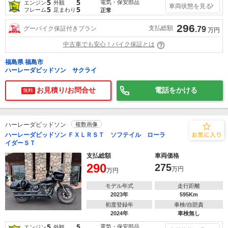
5
5
電気・保安部品
エンジン
外観
車両状態を見る
5
5
フレーム
足まわり
正常
296
支払総額
グーバイク保証付きプラン
.79
万円
中古車でも安心！バイク保証とは
福島県 福島市
ハーレーダビッドソン サクライ
お見積り/お問合せ
電話をかける
無料
ハーレーダビッドソン
複数画像
ハーレーダビッドソン ＦＸＬＲＳＴ ソフテイル ローラ
イダーＳＴ
支払総額
車両価格
290
275
万円
万円
モデル年式
走行距離
2023年
595Km
初度登録年
車検/自賠責
2024年
車検無し
5
5
電気・保安部品
エンジン
外観