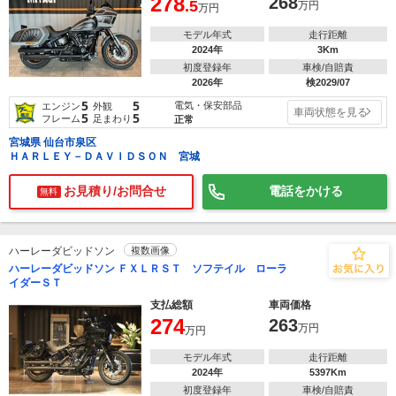
278
268
.5
万円
万円
モデル年式
走行距離
2024年
3Km
初度登録年
車検/自賠責
2026年
検2029/07
5
5
電気・保安部品
エンジン
外観
車両状態を見る
5
5
フレーム
足まわり
正常
宮城県 仙台市泉区
ＨＡＲＬＥＹ－ＤＡＶＩＤＳＯＮ 宮城
お見積り/お問合せ
電話をかける
無料
ハーレーダビッドソン
複数画像
ハーレーダビッドソン ＦＸＬＲＳＴ ソフテイル ローラ
イダーＳＴ
支払総額
車両価格
274
263
万円
万円
モデル年式
走行距離
2024年
5397Km
初度登録年
車検/自賠責