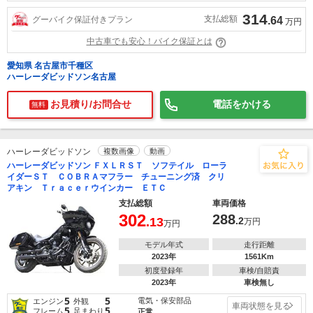
314
支払総額
グーバイク保証付きプラン
.64
万円
中古車でも安心！バイク保証とは
愛知県 名古屋市千種区
ハーレーダビッドソン名古屋
お見積り/お問合せ
電話をかける
無料
ハーレーダビッドソン
複数画像
動画
ハーレーダビッドソン ＦＸＬＲＳＴ ソフテイル ローラ
イダーＳＴ ＣＯＢＲＡマフラー チューニング済 クリ
アキン Ｔｒａｃｅｒウインカー ＥＴＣ
支払総額
車両価格
302
288
.13
.2
万円
万円
モデル年式
走行距離
2023年
1561Km
初度登録年
車検/自賠責
2023年
車検無し
5
5
電気・保安部品
エンジン
外観
車両状態を見る
5
5
フレーム
足まわり
正常