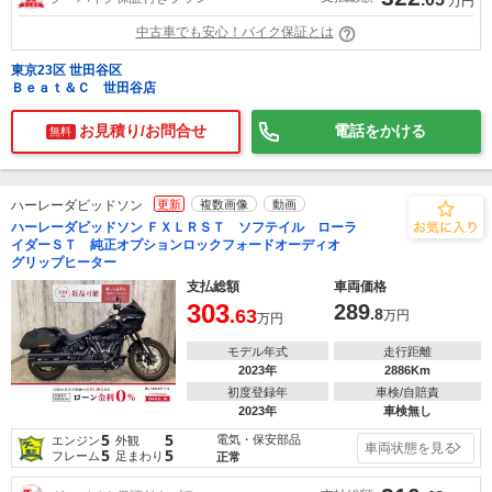
万円
中古車でも安心！バイク保証とは
東京23区 世田谷区
Ｂｅａｔ＆Ｃ 世田谷店
お見積り/お問合せ
電話をかける
無料
ハーレーダビッドソン
更新
複数画像
動画
ハーレーダビッドソン ＦＸＬＲＳＴ ソフテイル ローラ
イダーＳＴ 純正オプションロックフォードオーディオ
グリップヒーター
支払総額
車両価格
303
289
.63
.8
万円
万円
モデル年式
走行距離
2023年
2886Km
初度登録年
車検/自賠責
2023年
車検無し
5
5
電気・保安部品
エンジン
外観
車両状態を見る
5
5
フレーム
足まわり
正常