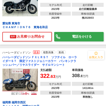
モデル年式
走行距離
2023年
走行距離疑義車
初度登録年
車検/自賠責
2023年
検2028/03
愛知県 東海市
ＣＨＡＭＰＩＯＮ７６ 東海名和店
お見積り/お問合せ
電話をかける
無料
ハーレーダビッドソン
更新
複数画像
動画
ハーレーダビッドソン ＦＸＬＲＳＴ ソフテイル ローラ
イダーＳＴ 限定ファストジョニーカラー バンキンクラ
ッシュバー／リヤスライダー サドルマンシート
支払総額
車両価格
322
308
.63
.8
万円
万円
モデル年式
走行距離
2023年
14114Km
初度登録年
車検/自賠責
2023年
車検無し
福岡県 福岡市西区