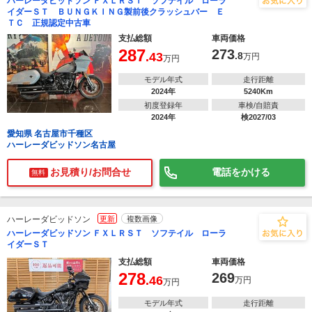
ハーレーダビッドソン ＦＸＬＲＳＴ ソフテイル ローラ
イダーＳＴ ＢＵＮＧＫＩＮＧ製前後クラッシュバー Ｅ
ＴＣ 正規認定中古車
支払総額
車両価格
287
273
.43
.8
万円
万円
モデル年式
走行距離
2024年
5240Km
初度登録年
車検/自賠責
2024年
検2027/03
愛知県 名古屋市千種区
ハーレーダビッドソン名古屋
お見積り/お問合せ
電話をかける
無料
ハーレーダビッドソン
更新
複数画像
ハーレーダビッドソン ＦＸＬＲＳＴ ソフテイル ローラ
イダーＳＴ
支払総額
車両価格
278
269
.46
万円
万円
モデル年式
走行距離