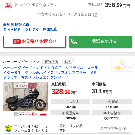
356
支払総額
グーバイク保証付きプラン
.59
万円
中古車でも安心！バイク保証とは
愛知県 尾張旭市
ＣＨＡＭＰＩＯＮ７６ 尾張旭店
お見積り/お問合せ
電話をかける
無料
ハーレーダビッドソン
複数画像
動画
ハーレーダビッドソン ＦＸＬＲＳＴ ソフテイル ローラ
イダーＳＴ ジキル＆ハイドスリップオンマフラー ＶＰ
クラッチ マスタッシュエンジンガード
支払総額
車両価格
328
318
.26
.8
万円
万円
モデル年式
走行距離
2023年
7231Km
初度登録年
車検/自賠責
2024年
検2027/03
4
5
電気・保安部品
エンジン
外観
車両状態を見る
5
5
フレーム
足まわり
正常