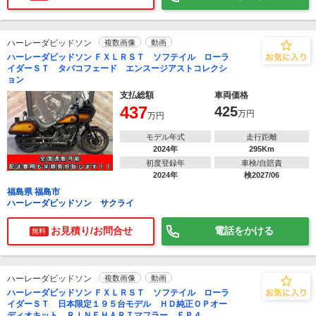
ハーレーダビッドソン
複数画像
動画
ハーレーダビッドソン ＦＸＬＲＳＴ ソフテイル ローラ
イダーＳＴ タバコフェード エンスージアストコレクシ
ョン
支払総額
車両価格
437
425
万円
万円
モデル年式
走行距離
2024年
295Km
初度登録年
車検/自賠責
2024年
検2027/06
福島県 福島市
ハーレーダビッドソン サクライ
お見積り/お問合せ
電話をかける
無料
ハーレーダビッドソン
複数画像
動画
ハーレーダビッドソン ＦＸＬＲＳＴ ソフテイル ローラ
イダーＳＴ 日本限定１９５台モデル ＨＤ純正ＯＰオー
ディオキット ＲＩＮＥＨＡＲＴマフラー ＦＰ４