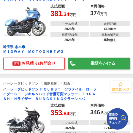
支払総額
車両価格
381
374
で
相場をチェック！
.34
万円
万円
車種選択するだけ、かんたん相場検索
モデル年式
走行距離
2023年
6120Km
まずはメーカーを選択する
初度登録年
車検/自賠責
2023年
車検無し
排気量
埼玉県 志木市
ＭＩＤＷＡＹ ＭＯＴＯＯＮＥＴＷＯ
車種
お見積り/お問合せ
電話をかける
無料
型式(任意)
走行距離(任意)
ハーレーダビッドソン
複数画像
動画
ハーレーダビッドソン ＦＸＬＲＳＴ ソフテイル ローラ
イダーＳＴ ジキル＆ハイド音量可変マフラー ＴＨＲＡ
ＳＨＩＮライザー ＢＵＮＧＫＩＮＧクラッシュバ
支払総額
車両価格
353
346
.84
.5
万円
万円
モデル年式
走行距離
2024年
1214Km