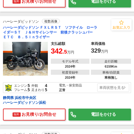
お見積り/お問合せ
電話をかける
無料
ハーレーダビッドソン
複数画像
ハーレーダビッドソン ＦＸＬＲＳＴ ソフテイル ローラ
イダーＳＴ Ｊ＆Ｈサイレンサー 前後クラッシュバー
ＥＴＣ ８．５Ｉｎライザー
支払総額
車両価格
342
329
.5
万円
万円
モデル年式
走行距離
2024年
6159Km
初度登録年
車検/自賠責
2024年
車検無し
5
4
電気・保安部品
エンジン
外観
車両状態を見る
5
5
フレーム
足まわり
正常
静岡県 浜松市中央区
ハーレーダビッドソン浜松
お見積り/お問合せ
電話をかける
無料