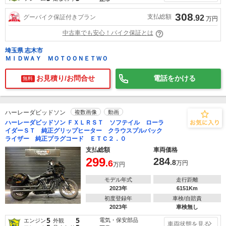
308
支払総額
グーバイク保証付きプラン
.92
万円
中古車でも安心！バイク保証とは
埼玉県 志木市
ＭＩＤＷＡＹ ＭＯＴＯＯＮＥＴＷＯ
お見積り/お問合せ
電話をかける
無料
ハーレーダビッドソン
複数画像
動画
ハーレーダビッドソン ＦＸＬＲＳＴ ソフテイル ローラ
イダーＳＴ 純正グリップヒーター クラウスプルバック
ライザー 純正プラグコード ＥＴＣ２．０
支払総額
車両価格
299
284
.6
.8
万円
万円
モデル年式
走行距離
2023年
6151Km
初度登録年
車検/自賠責
2023年
車検無し
5
5
電気・保安部品
エンジン
外観
車両状態を見る