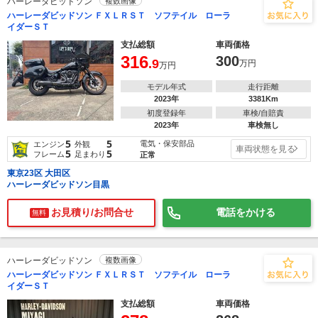
ハーレーダビッドソン
複数画像
ハーレーダビッドソン ＦＸＬＲＳＴ ソフテイル ローラ
イダーＳＴ
支払総額
車両価格
316
300
.9
万円
万円
モデル年式
走行距離
2023年
3381Km
初度登録年
車検/自賠責
2023年
車検無し
5
5
電気・保安部品
エンジン
外観
車両状態を見る
5
5
フレーム
足まわり
正常
東京23区 大田区
ハーレーダビッドソン目黒
お見積り/お問合せ
電話をかける
無料
ハーレーダビッドソン
複数画像
ハーレーダビッドソン ＦＸＬＲＳＴ ソフテイル ローラ
イダーＳＴ
支払総額
車両価格