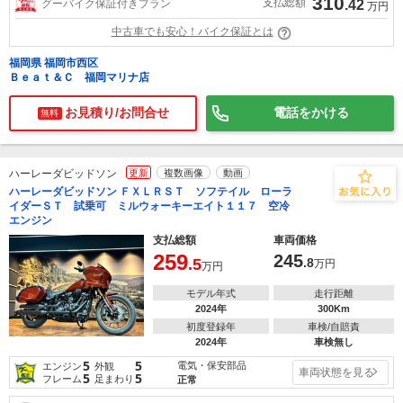
310
支払総額
グーバイク保証付きプラン
.42
万円
中古車でも安心！バイク保証とは
福岡県 福岡市西区
Ｂｅａｔ＆Ｃ 福岡マリナ店
お見積り/お問合せ
電話をかける
無料
ハーレーダビッドソン
更新
複数画像
動画
ハーレーダビッドソン ＦＸＬＲＳＴ ソフテイル ローラ
イダーＳＴ 試乗可 ミルウォーキーエイト１１７ 空冷
エンジン
支払総額
車両価格
259
245
.5
.8
万円
万円
モデル年式
走行距離
2024年
300Km
初度登録年
車検/自賠責
2024年
車検無し
5
5
電気・保安部品
エンジン
外観
車両状態を見る
5
5
フレーム
足まわり
正常