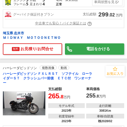
車両状態を見る
5
4
フレーム
足まわり
正常
299
支払総額
グーバイク保証付きプラン
.02
万円
中古車でも安心！バイク保証とは
埼玉県 志木市
ＭＩＤＷＡＹ ＭＯＴＯＯＮＥＴＷＯ
お見積り/お問合せ
電話をかける
無料
ハーレーダビッドソン
複数画像
動画
ハーレーダビッドソン ＦＸＬＲＳＴ ソフテイル ローラ
イダーＳＴ クラッシュバー前後 ＥＴＣ付 ワンオーナ
ー
支払総額
車両価格
265
255
.8
.8
万円
万円
モデル年式
走行距離
2023年
3081Km
初度登録年
車検/自賠責
2023年
検2028/02