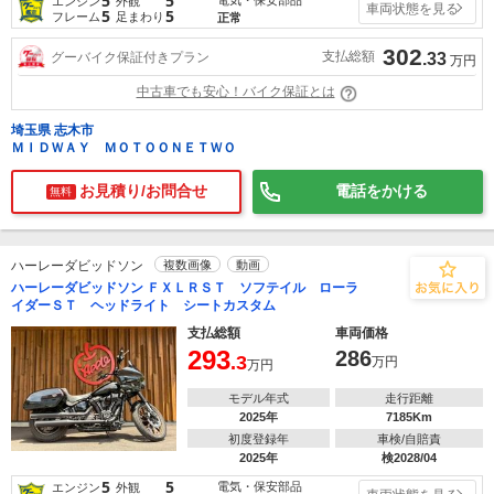
5
5
エンジン
外観
車両状態を見る
5
5
フレーム
足まわり
正常
302
支払総額
グーバイク保証付きプラン
.33
万円
中古車でも安心！バイク保証とは
埼玉県 志木市
ＭＩＤＷＡＹ ＭＯＴＯＯＮＥＴＷＯ
お見積り/お問合せ
電話をかける
無料
ハーレーダビッドソン
複数画像
動画
ハーレーダビッドソン ＦＸＬＲＳＴ ソフテイル ローラ
イダーＳＴ ヘッドライト シートカスタム
支払総額
車両価格
293
286
.3
万円
万円
モデル年式
走行距離
2025年
7185Km
初度登録年
車検/自賠責
2025年
検2028/04
5
5
電気・保安部品
エンジン
外観