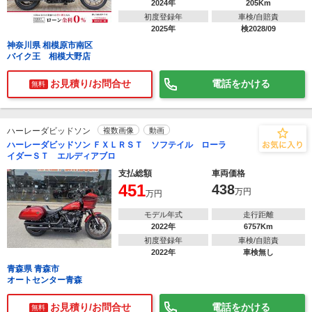
2024年
205Km
初度登録年
車検/自賠責
2025年
検2028/09
神奈川県 相模原市南区
バイク王 相模大野店
お見積り/お問合せ
電話をかける
無料
ハーレーダビッドソン
複数画像
動画
ハーレーダビッドソン ＦＸＬＲＳＴ ソフテイル ローラ
イダーＳＴ エルディアブロ
支払総額
車両価格
451
438
万円
万円
モデル年式
走行距離
2022年
6757Km
初度登録年
車検/自賠責
2022年
車検無し
青森県 青森市
オートセンター青森
お見積り/お問合せ
電話をかける
無料