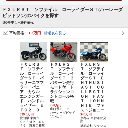
ＦＸＬＲＳＴ ソフテイル ローライダーＳＴ(ハーレーダ
ビッドソン)のバイクを探す
107件中 1～
50
件表示
平均価格
301.3万円
相場表を見る
ＦＸＬＲＳ
ＦＸＬＲＳ
ＦＸＬＲＳ
ＦＸＬＲ
Ｔ ソフテイ
Ｔ ソフテイ
Ｔ ソフテイ
Ｔ ソフ
ル ローライ
ル ローライ
ル ローライ
ル ロー
ダーＳＴ バ
ダーＳＴ ３
ダーＳＴ Ｅ
ダーＳＴ
ッサーニマフ
パターン走行
ＮＴＨＵＳＩ
キル＆ハ
ラー パニ
モード付 ト
ＡＳＴ ＣＯ
音量可変
ア カウル
ラクションコ
ＬＬＥＣＴＩ
ラー Ｔ
エンジンガー
ントロール搭
ＯＮ ＦＡＳ
ＡＳＨＩ
ド ハンドル
載
Ｔ ＪＯＨＮ
イザー 
ライザー Ｅ
298万円
ＮＩＥ ファ
ＮＧＫＩ
山口県 山口市
ＴＣ２．０
ストジョニー
クラッシ
ハーレーダビッド
329.8万円
340万円
346.5万円
ソン山口
愛知県 東海市
京都府 京都市伏見
埼玉県 志木
ＣＨＡＭＰＩＯＮ
区
ＭＩＤＷＡ
７６ 東海名和店
株式会社 サッシュ
ＯＴＯＯＮ