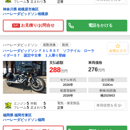
5
5
フレーム
足まわり
正常
神奈川県 相模原市南区
ハーレーダビッドソン相模原
お見積り/お問合せ
電話をかける
無料
ハーレーダビッドソン
複数画像
動画
ハーレーダビッドソン ＦＸＬＲＳＴ ソフテイル ローラ
イダーＳＴ 認定中古車 １人乗り登録
支払総額
車両価格
288
276
万円
万円
モデル年式
走行距離
2026年
310Km
初度登録年
車検/自賠責
2026年
検2029/03
5
5
電気・保安部品
エンジン
外観
車両状態を見る
5
5
フレーム
足まわり
正常
福岡県 福岡市東区
ハーレーダビッドソン福岡