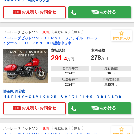
Ｂｅａｔ＆Ｃ 福岡マリナ店
お見積り/お問合せ
電話をかける
無料
ハーレーダビッドソン
更新
複数画像
動画
ハーレーダビッドソン ＦＸＬＲＳＴ ソフテイル ローラ
イダーＳＴ Ｄ．Ｒｅｄ ＨＤ認定中古車
支払総額
車両価格
291
278
.4
万円
万円
モデル年式
走行距離
2024年
1Km
初度登録年
車検/自賠責
2024年
車検無し
埼玉県 深谷市
Ｈａｒｌｅｙ－Ｄａｖｉｄｓｏｎ Ｃｅｒｔｉｆｉｅｄ Ｓａｉｔａｍａ
お見積り/お問合せ
電話をかける
無料
ハーレーダビッドソン
更新
複数画像
動画