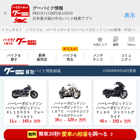
グーバイク情報
PROTO CORPORATION
表示
日本最大級の中古バイク検索アプリ
ＦＸＬＲＳＴ ソフテイル ローライダーＳＴ(ハーレーダビッドソン)の新車・中古バイクを探すなら【グーバイク(GooBike)】
バイクを
新車
バイクを
メンテ
コミュ
探す
販売店
売る
ナンス
ニティ
バイク買取相場
※2026年8月10日更新
ハーレーダビッドソン
ハーレーダビッドソン
ハーレーダビッドソン
ハーレーダビッドソン Ｆ
ハーレーダビッドソン
ハーレーダビッドソン
ＬＳＴＣ ヘリテイジソフ
ＸＬ１２００Ｘ フォー
ＦＬＨＸ ストリートグ
テイルクラシック
ティエイト
ライド
39
129
万円
.2
.3
11
145
40
192
～
万円
万円
.4
.9
.9
.4
～
～
簡単30秒!
愛車
相場
を調べる
の
無料