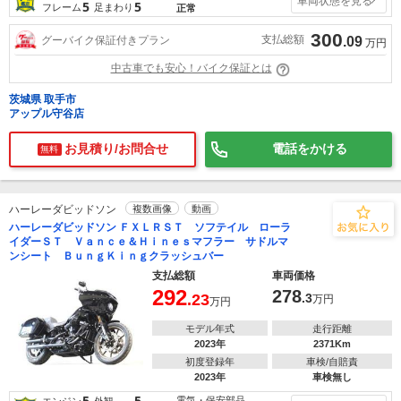
車両状態を見る
5
5
フレーム
足まわり
正常
300
支払総額
グーバイク保証付きプラン
.09
万円
中古車でも安心！バイク保証とは
茨城県 取手市
アップル守谷店
お見積り/お問合せ
電話をかける
無料
ハーレーダビッドソン
複数画像
動画
ハーレーダビッドソン ＦＸＬＲＳＴ ソフテイル ローラ
イダーＳＴ Ｖａｎｃｅ＆Ｈｉｎｅｓマフラー サドルマ
ンシート ＢｕｎｇＫｉｎｇクラッシュバー
支払総額
車両価格
292
278
.23
.3
万円
万円
モデル年式
走行距離
2023年
2371Km
初度登録年
車検/自賠責
2023年
車検無し
5
5
電気・保安部品
エンジン
外観