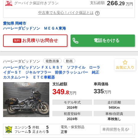
266
支払総額
グーバイク保証付きプラン
.29
万円
中古車でも安心！バイク保証とは
愛知県 岡崎市
ハーレーダビッドソン ＭＥＧＡ東海
お見積り/お問合せ
電話をかける
無料
ハーレーダビッドソン
複数画像
動画
ハーレーダビッドソン ＦＸＬＲＳＴ ソフテイル ローラ
イダーＳＴ ジキルマフラー 前後クラッシュバー 純正
カスタムシート ＥＴＣ車載器
支払総額
車両価格
349
335
.8
万円
万円
モデル年式
走行距離
2024年
945Km
初度登録年
車検/自賠責
2024年
車検無し
5
5
電気・保安部品
エンジン
外観
車両状態を見る
5
5
フレーム
足まわり
正常