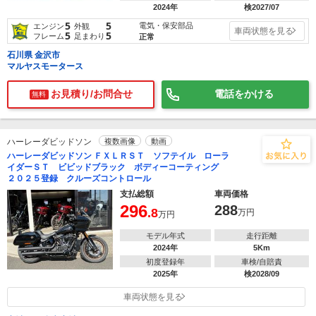
2024年
検2027/07
5
5
電気・保安部品
エンジン
外観
車両状態を見る
5
5
フレーム
足まわり
正常
石川県 金沢市
マルヤスモータース
お見積り/お問合せ
電話をかける
無料
ハーレーダビッドソン
複数画像
動画
ハーレーダビッドソン ＦＸＬＲＳＴ ソフテイル ローラ
イダーＳＴ ビビッドブラック ボディーコーティング
２０２５登録 クルーズコントロール
支払総額
車両価格
296
288
.8
万円
万円
モデル年式
走行距離
2024年
5Km
初度登録年
車検/自賠責
2025年
検2028/09
車両状態を見る