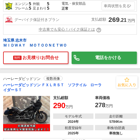
5
5
電気・保安部品
エンジン
外観
車両状態を見る
5
5
フレーム
足まわり
正常
269
支払総額
グーバイク保証付きプラン
.21
万円
中古車でも安心！バイク保証とは
埼玉県 志木市
ＭＩＤＷＡＹ ＭＯＴＯＯＮＥＴＷＯ
お見積り/お問合せ
電話をかける
無料
ハーレーダビッドソン
複数画像
ハーレーダビッドソン ＦＸＬＲＳＴ ソフテイル ローラ
イダーＳＴ
支払総額
車両価格
290
278
万円
万円
モデル年式
走行距離
2024年
5784Km
初度登録年
車検/自賠責
2025年
車検無し