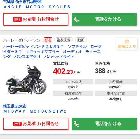
宮城県 仙台市宮城野区
ＡＮＧＩＥ ＭＯＴＯＲ ＣＹＣＬＥＳ
お見積り/お問合せ
電話をかける
無料
ハーレーダビッドソン
新着
複数画像
動画
ハーレーダビッドソン ＦＸＬＲＳＴ ソフテイル ローラ
イダーＳＴ サヴィッキマフラー オーディオ チューニ
ング バンスエアクリ バハヘッドライト
支払総額
車両価格
402
388
.23
.3
万円
万円
モデル年式
走行距離
2023年
6825Km
初度登録年
車検/自賠責
2023年
車検無し
埼玉県 志木市
ＭＩＤＷＡＹ ＭＯＴＯＯＮＥＴＷＯ
お見積り/お問合せ
電話をかける
無料