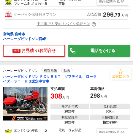
車両状態を見る
5
5
フレーム
足まわり
正常
296
支払総額
グーバイク保証付きプラン
.79
万円
中古車でも安心！バイク保証とは
宮崎県 宮崎市
ハーレーダビッドソン宮崎
お見積り/お問合せ
電話をかける
無料
ハーレーダビッドソン
複数画像
動画
ハーレーダビッドソン ＦＸＬＲＳＴ ソフテイル ローラ
イダーＳＴ ｈｄ認定中古車
支払総額
車両価格
308
298
万円
万円
モデル年式
走行距離
2026年
50Km
初度登録年
車検/自賠責
2026年
検2029/04
5
5
電気・保安部品
エンジン
外観
車両状態を見る