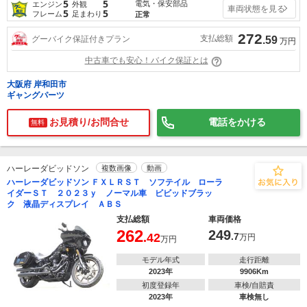
5
5
電気・保安部品
エンジン
外観
車両状態を見る
5
5
フレーム
足まわり
正常
272
支払総額
グーバイク保証付きプラン
.59
万円
中古車でも安心！バイク保証とは
大阪府 岸和田市
ギャングパーツ
お見積り/お問合せ
電話をかける
無料
ハーレーダビッドソン
複数画像
動画
ハーレーダビッドソン ＦＸＬＲＳＴ ソフテイル ローラ
イダーＳＴ ２０２３ｙ ノーマル車 ビビッドブラッ
ク 液晶ディスプレイ ＡＢＳ
支払総額
車両価格
262
249
.42
.7
万円
万円
モデル年式
走行距離
2023年
9906Km
初度登録年
車検/自賠責
2023年
車検無し