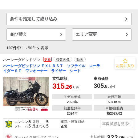
Ｏ
条件を指定して絞り込み
並び替え
エリア変更
107件中
1～
50
件を表示
ハーレーダビッドソン
更新
複数画像
動画
ハーレーダビッドソン ＦＸＬＲＳＴ ソフテイル ローラ
イダーＳＴ ワンオーナー ライザー シート
支払総額
車両価格
315
305
.26
.8
万円
万円
モデル年式
走行距離
2023年
5971Km
初度登録年
車検/自賠責
2024年
検2027/02
5
5
電気・保安部品
エンジン
外観
車両状態を見る
5
5
フレーム
足まわり
正常
322
支払総額
グーバイク保証付きプラン
.05