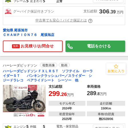
5
5
フレーム
足まわり
正常
306
支払総額
グーバイク保証付きプラン
.39
万円
中古車でも安心！バイク保証とは
愛知県 尾張旭市
ＣＨＡＭＰＩＯＮ７６ 尾張旭店
お見積り/お問合せ
電話をかける
無料
ハーレーダビッドソン
複数画像
動画
ハーレーダビッドソン ＦＸＬＲＳＴ ソフテイル ローラ
イダーＳＴ バンキンクラッシュバー／スライダー シ
ジードラレコ ペアライドシート シーソー 他
支払総額
車両価格
299
289
.26
.8
万円
万円
モデル年式
走行距離
2024年
150Km
初度登録年
車検/自賠責
2025年
検2028/06
5
5
電気・保安部品
エンジン
外観