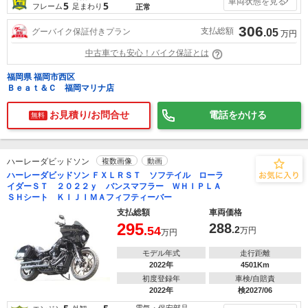
車両状態を見る
5
5
フレーム
足まわり
正常
306
支払総額
グーバイク保証付きプラン
.05
万円
中古車でも安心！バイク保証とは
福岡県 福岡市西区
Ｂｅａｔ＆Ｃ 福岡マリナ店
お見積り/お問合せ
電話をかける
無料
ハーレーダビッドソン
複数画像
動画
ハーレーダビッドソン ＦＸＬＲＳＴ ソフテイル ローラ
イダーＳＴ ２０２２ｙ バンスマフラー ＷＨＩＰＬＡ
ＳＨシート ＫＩＪＩＭＡフィフティーバー
支払総額
車両価格
295
288
.54
.2
万円
万円
モデル年式
走行距離
2022年
4501Km
初度登録年
車検/自賠責
2022年
検2027/06
電気・保安部品