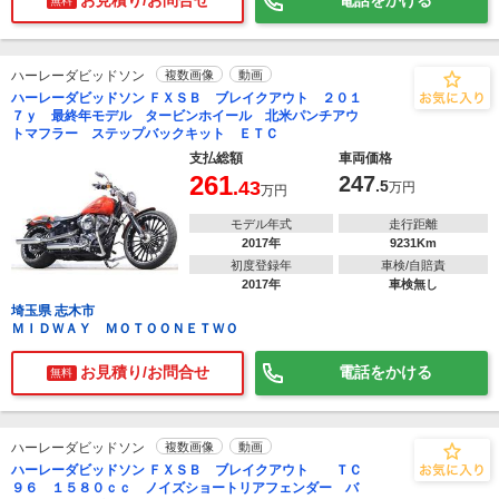
お見積り/お問合せ
電話をかける
無料
ハーレーダビッドソン
複数画像
動画
ハーレーダビッドソン ＦＸＳＢ ブレイクアウト ２０１
７ｙ 最終年モデル タービンホイール 北米パンチアウ
トマフラー ステップバックキット ＥＴＣ
支払総額
車両価格
261
247
.43
.5
万円
万円
モデル年式
走行距離
2017年
9231Km
初度登録年
車検/自賠責
2017年
車検無し
埼玉県 志木市
ＭＩＤＷＡＹ ＭＯＴＯＯＮＥＴＷＯ
お見積り/お問合せ
電話をかける
無料
ハーレーダビッドソン
複数画像
動画
ハーレーダビッドソン ＦＸＳＢ ブレイクアウト ＴＣ
９６ １５８０ｃｃ ノイズショートリアフェンダー バ