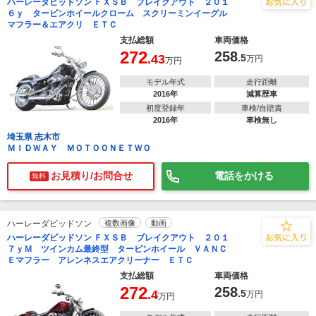
ハーレーダビッドソン ＦＸＳＢ ブレイクアウト ２０１
６ｙ タービンホイールクローム スクリーミンイーグル
マフラー＆エアクリ ＥＴＣ
支払総額
車両価格
272
258
.43
.5
万円
万円
モデル年式
走行距離
2016年
減算歴車
初度登録年
車検/自賠責
2016年
車検無し
埼玉県 志木市
ＭＩＤＷＡＹ ＭＯＴＯＯＮＥＴＷＯ
お見積り/お問合せ
電話をかける
無料
ハーレーダビッドソン
複数画像
動画
ハーレーダビッドソン ＦＸＳＢ ブレイクアウト ２０１
７ｙＭ ツインカム最終型 タービンホイール ＶＡＮＣ
Ｅマフラー アレンネスエアクリーナー ＥＴＣ
支払総額
車両価格
272
258
.4
.5
万円
万円