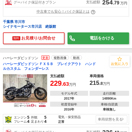
254
支払総額
グーバイク保証付きプラン
.79
万円
中古車でも安心！バイク保証とは
千葉県 市川市
シイナモータース市川店 絶版館
お見積り/お問合せ
電話をかける
無料
ハーレーダビッドソン
更新
複数画像
動画
ハーレーダビッドソン ＦＸＳＢ ブレイクアウト ハンド
ルカスタム フェンダーレス
支払総額
車両価格
229
215
.63
.8
万円
万円
モデル年式
走行距離
2017年
14890Km
初度登録年
車検/自賠責
2016年
車検無し
5
5
電気・保安部品
エンジン
外観
車両状態を見る
4
4
フレーム
足まわり
正常