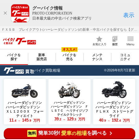
グーバイク情報
PROTO CORPORATION
表示
日本最大級の中古バイク検索アプリ
ＦＸＳＢ ブレイクアウト(ハーレーダビッドソン)の新車・中古バイクを探すなら【グーバイク(GooBike)】
バイクを
新車
バイクを
メンテ
コミュ
探す
販売店
売る
ナンス
ニティ
バイク買取相場
※2026年8月7日更新
ハーレーダビッドソン
ハーレーダビッドソン
ハーレーダビッドソン
ハーレーダビッドソン Ｆ
ハーレーダビッドソン
ハーレーダビッドソン
ＬＳＴＣ ヘリテイジソフ
ＸＬ１２００Ｘ フォー
ＦＬＨＸ ストリートグ
テイルクラシック
ティエイト
ライド
39
129
万円
.2
.3
11
145
40
192
～
万円
万円
.4
.9
.9
.4
～
～
簡単30秒!
愛車
相場
を調べる
の
無料