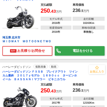
支払総額
車両価格
250
236
.43
.5
万円
万円
モデル年式
走行距離
2016年
10243Km
初度登録年
車検/自賠責
2016年
車検無し
埼玉県 志木市
ＭＩＤＷＡＹ ＭＯＴＯＯＮＥＴＷＯ
お見積り/お問合せ
電話をかける
無料
ハーレーダビッドソン
複数画像
動画
ハーレーダビッドソン ＦＸＳＢ ブレイクアウト ツイン
カム最終 ２０１７ｙモデル １６９０ｃｃ タービンホ
イール ＢＡＳＳＡＮＩマフラー ビキニカウル
支払総額
車両価格
250
236
.43
.5
万円
万円
モデル年式
走行距離
2017年
12192Km