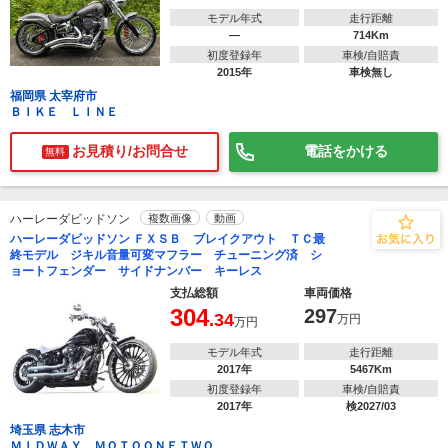
モデル年式
走行距離
―
714Km
初度登録年
車検/自賠責
2015年
車検無し
福岡県 太宰府市
ＢＩＫＥ ＬＩＮＥ
お見積り/お問合せ
電話をかける
無料
ハーレーダビッドソン
複数画像
動画
ハーレーダビッドソン ＦＸＳＢ ブレイクアウト ＴＣ最
終モデル ジキル音量可変マフラー チューニング済 シ
ョートフェンダー サイドナンバー キーレス
支払総額
車両価格
304
297
.34
万円
万円
モデル年式
走行距離
2017年
5467Km
初度登録年
車検/自賠責
2017年
検2027/03
埼玉県 志木市
ＭＩＤＷＡＹ ＭＯＴＯＯＮＥＴＷＯ