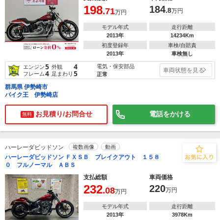
198
184
.71
.8
万円
万円
モデル年式
走行距離
2013年
14234Km
初度登録年
車検/自賠責
2013年
車検無し
5
4
電気・保安部品
エンジン
外観
車両状態を見る
4
5
フレーム
足まわり
正常
群馬県 伊勢崎市
バイク王 伊勢崎店
お見積り/お問合せ
電話をかける
無料
ハーレーダビッドソン
複数画像
動画
ハーレーダビッドソン ＦＸＳＢ ブレイクアウト １５８
０ フルノーマル ＡＢＳ
支払総額
車両価格
232
220
.08
万円
万円
モデル年式
走行距離
2013年
3978Km