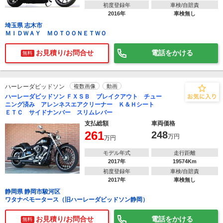
初度登録年
車検/自賠責
2016年
車検無し
埼玉県 志木市
ＭＩＤＷＡＹ ＭＯＴＯＯＮＥＴＷＯ
お見積り/お問合せ
電話をかける
無料
ハーレーダビッドソン
複数画像
動画
ハーレーダビッドソン ＦＸＳＢ ブレイクアウト チュー
ニング済み アレンネスエアクリーナー Ｋ＆Ｈシート
ＥＴＣ サイドナンバー スリムレバー
支払総額
車両価格
261
248
万円
万円
モデル年式
走行距離
2017年
19574Km
初度登録年
車検/自賠責
2017年
車検無し
静岡県 静岡市駿河区
ワタナベモータース（旧ハーレーダビッドソン静岡）
お見積り/お問合せ
電話をかける
無料