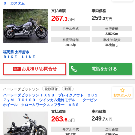
０ カスタム
支払総額
車両価格
267
259
.3
.3
万円
万円
モデル年式
走行距離
―
3352Km
初度登録年
車検/自賠責
2015年
車検無し
福岡県 太宰府市
ＢＩＫＥ ＬＩＮＥ
お見積り/お問合せ
電話をかける
無料
ハーレーダビッドソン
複数画像
動画
ハーレーダビッドソン ＦＸＳＢ ブレイクアウト ２０１
７ｙＭ ＴＣ１０３ ツインカム最終モデル タービン
ホイール クロームワークスマフラー ＡＢＳ
支払総額
車両価格
263
249
.6
.7
万円
万円
モデル年式
走行距離
2017年
6264Km