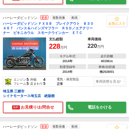
ハーレーダビッドソン
更新
複数画像
動画
ハーレーダビッドソン ＦＸＳＢ ブレイクアウト Ｂ３０
４６７ バンス＆ハインズマフラー ＲＳＤ／エアクリー
ナー ビキニカウル スモークウインカー ＥＴＣ
支払総額
車両価格
228
220
万円
万円
モデル年式
走行距離
2014年
4019Km
初度登録年
車検/自賠責
2014年
検2028/01
5
4
電気・保安部品
エンジン
外観
車両状態を見る
5
5
フレーム
足まわり
正常
埼玉県 三郷市
シイナモータース埼玉店 絶版館
お見積り/お問合せ
電話をかける
無料
ハーレーダビッドソン
更新
複数画像
動画