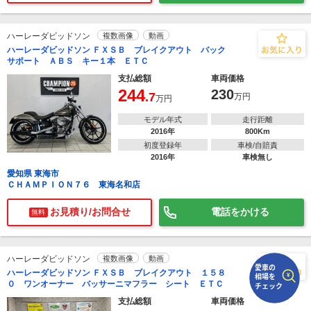
で
相場をチェック！
ハーレーダビッドソン
複数画像
動画
車種選択するだけ、かんたん相場検索
ハーレーダビッドソン ＦＸＳＢ ブレイクアウト バック
サポート ＡＢＳ キー１本 ＥＴＣ
まずはメーカーを選択する
支払総額
車両価格
244
230
.7
万円
排気量
万円
モデル年式
走行距離
車種
2016年
800Km
初度登録年
車検/自賠責
型式(任意)
2016年
車検無し
愛知県 東海市
ＣＨＡＭＰＩＯＮ７６ 東海名和店
走行距離(任意)
お見積り/お問合せ
電話をかける
無料
ハーレーダビッドソン
複数画像
動画
ハーレーダビッドソン ＦＸＳＢ ブレイクアウト １５８
０ ワンオーナー バッサーニマフラー シート ＥＴＣ
支払総額
車両価格