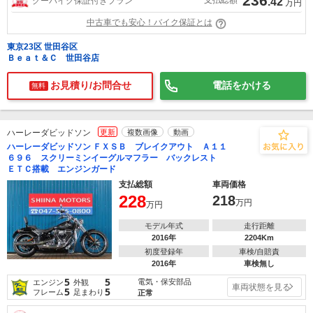
236
支払総額
グーバイク保証付きプラン
.42
万円
中古車でも安心！バイク保証とは
東京23区 世田谷区
Ｂｅａｔ＆Ｃ 世田谷店
お見積り/お問合せ
電話をかける
無料
ハーレーダビッドソン
更新
複数画像
動画
ハーレーダビッドソン ＦＸＳＢ ブレイクアウト Ａ１１
６９６ スクリーミンイーグルマフラー バックレスト
ＥＴＣ搭載 エンジンガード
支払総額
車両価格
228
218
万円
万円
モデル年式
走行距離
2016年
2204Km
初度登録年
車検/自賠責
2016年
車検無し
5
5
電気・保安部品
エンジン
外観
車両状態を見る
5
5
フレーム
足まわり
正常