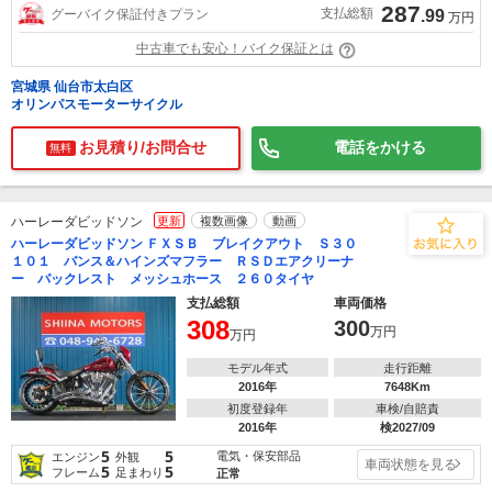
287
支払総額
グーバイク保証付きプラン
.99
万円
中古車でも安心！バイク保証とは
宮城県 仙台市太白区
オリンパスモーターサイクル
お見積り/お問合せ
電話をかける
無料
ハーレーダビッドソン
更新
複数画像
動画
ハーレーダビッドソン ＦＸＳＢ ブレイクアウト Ｓ３０
１０１ バンス＆ハインズマフラー ＲＳＤエアクリーナ
ー バックレスト メッシュホース ２６０タイヤ
支払総額
車両価格
308
300
万円
万円
モデル年式
走行距離
2016年
7648Km
初度登録年
車検/自賠責
2016年
検2027/09
5
5
電気・保安部品
エンジン
外観
車両状態を見る
5
5
フレーム
足まわり
正常