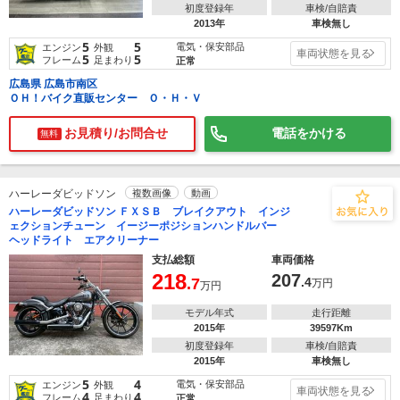
初度登録年
車検/自賠責
2013年
車検無し
5
5
電気・保安部品
エンジン
外観
車両状態を見る
5
5
フレーム
足まわり
正常
広島県 広島市南区
ＯＨ！バイク直販センター Ｏ・Ｈ・Ｖ
お見積り/お問合せ
電話をかける
無料
ハーレーダビッドソン
複数画像
動画
ハーレーダビッドソン ＦＸＳＢ ブレイクアウト インジ
ェクションチューン イージーポジションハンドルバー
ヘッドライト エアクリーナー
支払総額
車両価格
218
207
.7
.4
万円
万円
モデル年式
走行距離
2015年
39597Km
初度登録年
車検/自賠責
2015年
車検無し
5
4
電気・保安部品
エンジン
外観
車両状態を見る
4
4
フレーム
足まわり
正常