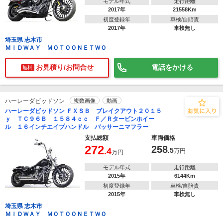
モデル年式
走行距離
2017年
21558Km
初度登録年
車検/自賠責
2017年
車検無し
埼玉県 志木市
ＭＩＤＷＡＹ ＭＯＴＯＯＮＥＴＷＯ
お見積り/お問合せ
電話をかける
無料
ハーレーダビッドソン
複数画像
動画
ハーレーダビッドソン ＦＸＳＢ ブレイクアウト２０１５
ｙ ＴＣ９６Ｂ １５８４ｃｃ Ｆ／Ｒタービンホイー
ル １６インチエイプハンドル バッサーニマフラー
支払総額
車両価格
272
258
.4
.5
万円
万円
モデル年式
走行距離
2015年
6144Km
初度登録年
車検/自賠責
2015年
車検無し
埼玉県 志木市
ＭＩＤＷＡＹ ＭＯＴＯＯＮＥＴＷＯ