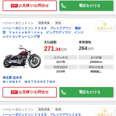
お見積り/お問合せ
電話をかける
無料
ハーレーダビッドソン
複数画像
動画
ハーレーダビッドソン ＦＸＳＢ ブレイクアウト 最終
型 Ｖａｎｃｅ＆Ｈｉｎｅｓ ビッグラディウス インジ
ェクションチューニング済
支払総額
車両価格
271
264
.34
万円
万円
モデル年式
走行距離
2017年
20890Km
初度登録年
車検/自賠責
2016年
車検無し
埼玉県 志木市
ＭＩＤＷＡＹ ＭＯＴＯＯＮＥＴＷＯ
お見積り/お問合せ
電話をかける
無料
ハーレーダビッドソン
複数画像
動画
ハーレーダビッドソン ＦＸＳＢ ブレイクアウト１６９