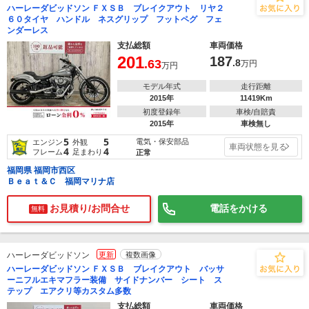
ハーレーダビッドソン ＦＸＳＢ ブレイクアウト リヤ２
６０タイヤ ハンドル ネスグリップ フットペグ フェ
ンダーレス
支払総額
車両価格
201
187
.63
.8
万円
万円
モデル年式
走行距離
2015年
11419Km
初度登録年
車検/自賠責
2015年
車検無し
5
5
電気・保安部品
エンジン
外観
車両状態を見る
4
4
フレーム
足まわり
正常
福岡県 福岡市西区
Ｂｅａｔ＆Ｃ 福岡マリナ店
お見積り/お問合せ
電話をかける
無料
ハーレーダビッドソン
更新
複数画像
ハーレーダビッドソン ＦＸＳＢ ブレイクアウト バッサ
ーニフルエキマフラー装備 サイドナンバー シート ス
テップ エアクリ等カスタム多数
支払総額
車両価格