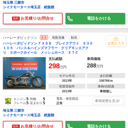
埼玉県 三郷市
シイナモータース埼玉店 絶版館
お見積り/お問合せ
電話をかける
無料
ハーレーダビッドソン
更新
複数画像
動画
ハーレーダビッドソン ＦＸＳＢ ブレイクアウト Ｓ３０
１０５ バンス＆ハインズマフラー クリアキンエアク
リ スポークホイール メッシュホース ＥＴＣ
支払総額
車両価格
298
288
万円
万円
モデル年式
走行距離
2013年
10676Km
初度登録年
車検/自賠責
2013年
車検無し
5
5
電気・保安部品
エンジン
外観
車両状態を見る
5
5
フレーム
足まわり
正常
埼玉県 三郷市
シイナモータース埼玉店 絶版館
お見積り/お問合せ
電話をかける
無料