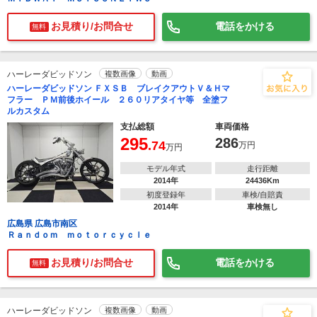
お見積り/お問合せ
電話をかける
無料
ハーレーダビッドソン
複数画像
動画
ハーレーダビッドソン ＦＸＳＢ ブレイクアウトＶ＆Ｈマ
フラー ＰＭ前後ホイール ２６０リアタイヤ等 全塗フ
ルカスタム
支払総額
車両価格
295
286
.74
万円
万円
モデル年式
走行距離
2014年
24436Km
初度登録年
車検/自賠責
2014年
車検無し
広島県 広島市南区
Ｒａｎｄｏｍ ｍｏｔｏｒｃｙｃｌｅ
お見積り/お問合せ
電話をかける
無料
ハーレーダビッドソン
複数画像
動画