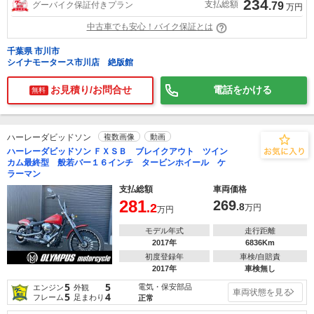
234
支払総額
グーバイク保証付きプラン
.79
万円
中古車でも安心！バイク保証とは
千葉県 市川市
シイナモータース市川店 絶版館
お見積り/お問合せ
電話をかける
無料
ハーレーダビッドソン
複数画像
動画
ハーレーダビッドソン ＦＸＳＢ ブレイクアウト ツイン
カム最終型 般若バー１６インチ タービンホイール ケ
ラーマン
支払総額
車両価格
281
269
.2
.8
万円
万円
モデル年式
走行距離
2017年
6836Km
初度登録年
車検/自賠責
2017年
車検無し
5
5
電気・保安部品
エンジン
外観
車両状態を見る
5
4
フレーム
足まわり
正常