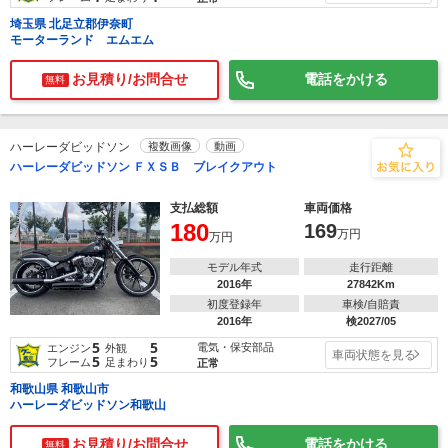
埼玉県 北足立郡伊奈町
モーターランド エムエム
お見積り/お問合せ
電話をかける
無料
ハーレーダビッドソン
複数画像
動画
ハーレーダビッドソン ＦＸＳＢ ブレイクアウト
支払総額
車両価格
180
169
万円
万円
モデル年式
走行距離
2016年
27842Km
初度登録年
車検/自賠責
2016年
検2027/05
5
5
電気・保安部品
エンジン
外観
車両状態を見る
5
5
フレーム
足まわり
正常
和歌山県 和歌山市
ハーレーダビッドソン和歌山
お見積り/お問合せ
電話をかける
無料