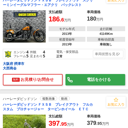
ハーレーダビッドソン ＦＸＳＢ ブレイクアウト スクリ
ーミンイーグルマフラー・エアクリ バックレスト
支払総額
車両価格
186
180
.6
万円
万円
モデル年式
走行距離
2013年
41149Km
初度登録年
車検/自賠責
2013年
車検無し
4
4
電気・保安部品
エンジン
外観
車両状態を見る
5
5
フレーム
足まわり
正常
大阪府 摂津市
大西商会
お見積り/お問合せ
電話をかける
無料
ハーレーダビッドソン
複数画像
動画
ハーレーダビッドソン ＦＸＳＢ ブレイクアウト フルカ
スタム プロチャージャー タービンホイール ＥＴＣ
支払総額
車両価格
397
379
.95
.95
万円
万円