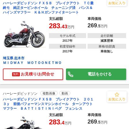
ハーレーダビッドソン ＦＸＳＢ ブレイクアウト ＴＣ最
終モ 純正タービンホイール チューニング済 バンス＆
ハインズマフラー Ｋ＆Ｈガンファイターシート
支払総額
車両価格
283
269
.43
.5
万円
万円
モデル年式
走行距離
2017年
減算歴車
初度登録年
車検/自賠責
2017年
車検無し
埼玉県 志木市
ＭＩＤＷＡＹ ＭＯＴＯＯＮＥＴＷＯ
お見積り/お問合せ
電話をかける
無料
ハーレーダビッドソン
複数画像
動画
ハーレーダビッドソン ＦＸＳＢ ブレイクアウト ２０１
３ｙ 前後パフォーマンスマシンホイール ターンアウト
マフラー ＢＡＴＴＩＳＴＩＮＩペグ フェンレス
支払総額
車両価格
283
269
.4
.5
万円
万円