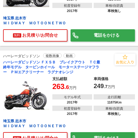
初度登録年
車検/自賠責
2017年
車検無し
埼玉県 志木市
ＭＩＤＷＡＹ ＭＯＴＯＯＮＥＴＷＯ
お見積り/お問合せ
電話をかける
無料
ハーレーダビッドソン
複数画像
動画
ハーレーダビッドソン ＦＸＳＢ ブレイクアウト ＴＣ最
終年モデル タービンホイール モーターステージマフラ
ー ＰＭエアクリーナー ラグナオレンジ
支払総額
車両価格
263
249
.6
.7
万円
万円
モデル年式
走行距離
2017年
11875Km
初度登録年
車検/自賠責
2017年
車検無し
埼玉県 志木市
ＭＩＤＷＡＹ ＭＯＴＯＯＮＥＴＷＯ