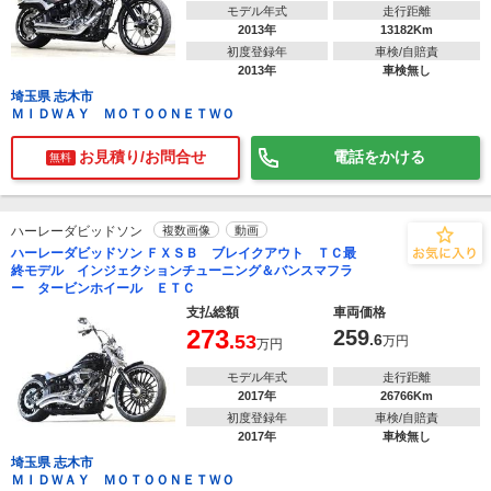
モデル年式
走行距離
2013年
13182Km
初度登録年
車検/自賠責
2013年
車検無し
埼玉県 志木市
ＭＩＤＷＡＹ ＭＯＴＯＯＮＥＴＷＯ
お見積り/お問合せ
電話をかける
無料
ハーレーダビッドソン
複数画像
動画
ハーレーダビッドソン ＦＸＳＢ ブレイクアウト ＴＣ最
終モデル インジェクションチューニング＆バンスマフラ
ー タービンホイール ＥＴＣ
支払総額
車両価格
273
259
.53
.6
万円
万円
モデル年式
走行距離
2017年
26766Km
初度登録年
車検/自賠責
2017年
車検無し
埼玉県 志木市
ＭＩＤＷＡＹ ＭＯＴＯＯＮＥＴＷＯ