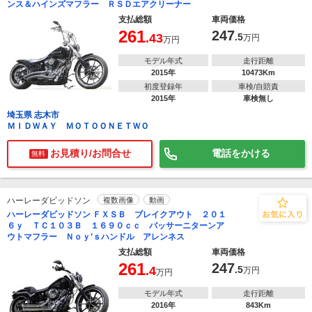
ンス＆ハインズマフラー ＲＳＤエアクリーナー
支払総額
車両価格
261
247
.43
.5
万円
万円
モデル年式
走行距離
2015年
10473Km
初度登録年
車検/自賠責
2015年
車検無し
埼玉県 志木市
ＭＩＤＷＡＹ ＭＯＴＯＯＮＥＴＷＯ
お見積り/お問合せ
電話をかける
無料
ハーレーダビッドソン
複数画像
動画
ハーレーダビッドソン ＦＸＳＢ ブレイクアウト ２０１
６ｙ ＴＣ１０３Ｂ １６９０ｃｃ バッサーニターンア
ウトマフラー Ｎｏｙ’ｓハンドル アレンネス
支払総額
車両価格
261
247
.4
.5
万円
万円
モデル年式
走行距離
2016年
843Km