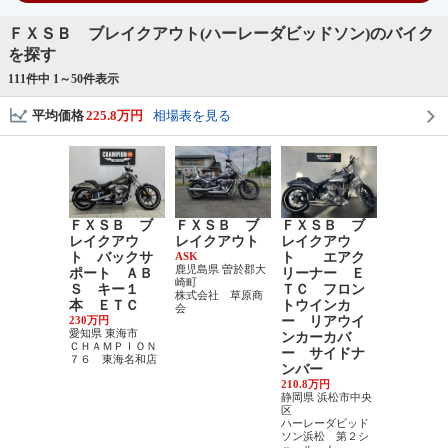
ＦＸＳＢ ブレイクアウト(ハーレーダビッドソン)のバイク
を探す
111件中 1～
50
件表示
平均価格
225.8万円
相場表を見る
ＦＸＳＢ ブ
ＦＸＳＢ ブ
ＦＸＳＢ ブ
ＦＸＳＢ
レイクアウ
レイクアウト
レイクアウ
レイクア
ト バックサ
ASK
ト エアク
ト １５
鹿児島県 曽於郡大
ポート ＡＢ
リーナー Ｅ
０ フル
崎町
Ｓ キー１
ＴＣ フロン
マル Ａ
株式会社 草原商
本 ＥＴＣ
トウインカ
220万円
会
広島県 広島
230万円
ー リアウイ
ＯＨ！バイ
愛知県 東海市
ンカーカバ
センター 
ＣＨＡＭＰＩＯＮ
ー サイドナ
Ｈ・Ｖ
７６ 東海名和店
ンバー
210.8万円
静岡県 浜松市中央
区
ハーレーダビッド
ソン浜松 第２シ