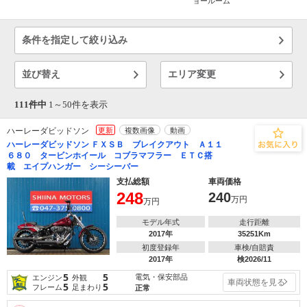
ョールーム
条件を指定して絞り込み
並び替え
エリア変更
111件中
1～
50
件を表示
ハーレーダビッドソン
更新
複数画像
動画
ハーレーダビッドソン ＦＸＳＢ ブレイクアウト Ａ１１
６８０ タービンホイール コブラマフラー ＥＴＣ搭
載 エイプハンガー シーシーバー
支払総額
車両価格
248
240
万円
万円
モデル年式
走行距離
2017年
35251Km
初度登録年
車検/自賠責
2017年
検2026/11
5
5
電気・保安部品
エンジン
外観
車両状態を見る
5
5
フレーム
足まわり
正常