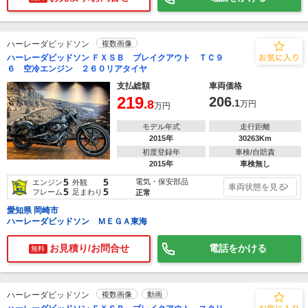
ハーレーダビッドソン
複数画像
ハーレーダビッドソン ＦＸＳＢ ブレイクアウト ＴＣ９
６ 空冷エンジン ２６０リアタイヤ
支払総額
車両価格
219
206
.8
.1
万円
万円
モデル年式
走行距離
2015年
30263Km
初度登録年
車検/自賠責
2015年
車検無し
5
5
電気・保安部品
エンジン
外観
車両状態を見る
5
5
フレーム
足まわり
正常
愛知県 岡崎市
ハーレーダビッドソン ＭＥＧＡ東海
お見積り/お問合せ
電話をかける
無料
ハーレーダビッドソン
複数画像
動画