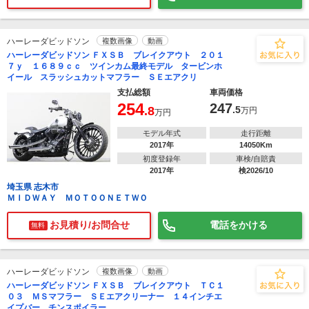
ハーレーダビッドソン
複数画像
動画
ハーレーダビッドソン ＦＸＳＢ ブレイクアウト ２０１
７ｙ １６８９ｃｃ ツインカム最終モデル タービンホ
イール スラッシュカットマフラー ＳＥエアクリ
支払総額
車両価格
254
247
.8
.5
万円
万円
モデル年式
走行距離
2017年
14050Km
初度登録年
車検/自賠責
2017年
検2026/10
埼玉県 志木市
ＭＩＤＷＡＹ ＭＯＴＯＯＮＥＴＷＯ
お見積り/お問合せ
電話をかける
無料
ハーレーダビッドソン
複数画像
動画
ハーレーダビッドソン ＦＸＳＢ ブレイクアウト ＴＣ１
０３ ＭＳマフラー ＳＥエアクリーナー １４インチエ
イプバー チンスポイラー