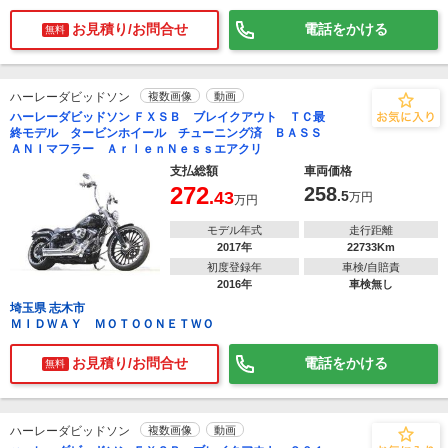
お見積り/お問合せ
電話をかける
無料
ハーレーダビッドソン
複数画像
動画
ハーレーダビッドソン ＦＸＳＢ ブレイクアウト ＴＣ最
終モデル タービンホイール チューニング済 ＢＡＳＳ
ＡＮＩマフラー ＡｒｌｅｎＮｅｓｓエアクリ
支払総額
車両価格
272
258
.43
.5
万円
万円
モデル年式
走行距離
2017年
22733Km
初度登録年
車検/自賠責
2016年
車検無し
埼玉県 志木市
ＭＩＤＷＡＹ ＭＯＴＯＯＮＥＴＷＯ
お見積り/お問合せ
電話をかける
無料
ハーレーダビッドソン
複数画像
動画