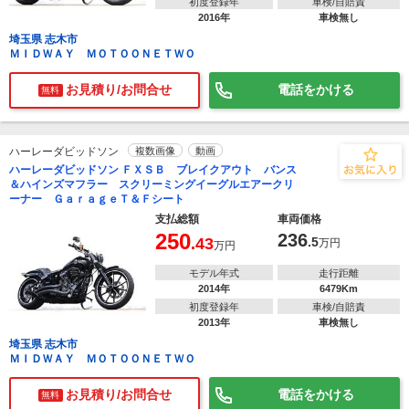
初度登録年
車検/自賠責
2016年
車検無し
埼玉県 志木市
ＭＩＤＷＡＹ ＭＯＴＯＯＮＥＴＷＯ
お見積り/お問合せ
電話をかける
無料
ハーレーダビッドソン
複数画像
動画
ハーレーダビッドソン ＦＸＳＢ ブレイクアウト バンス
＆ハインズマフラー スクリーミングイーグルエアークリ
ーナー ＧａｒａｇｅＴ＆Ｆシート
支払総額
車両価格
250
236
.43
.5
万円
万円
モデル年式
走行距離
2014年
6479Km
初度登録年
車検/自賠責
2013年
車検無し
埼玉県 志木市
ＭＩＤＷＡＹ ＭＯＴＯＯＮＥＴＷＯ
お見積り/お問合せ
電話をかける
無料