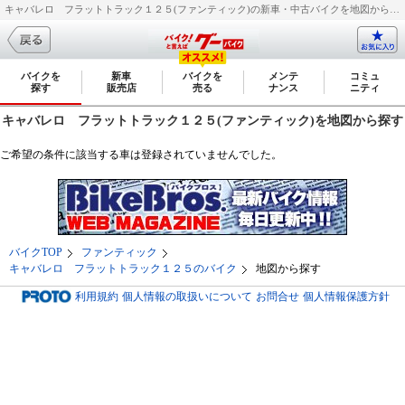
キャバレロ フラットトラック１２５(ファンティック)の新車・中古バイクを地図から探す｜新車・中古バイク・二輪車・オートバイ情報なら【グーバイク(GooBike)】
バイクを
新車
バイクを
メンテ
コミュ
探す
販売店
売る
ナンス
ニティ
キャバレロ フラットトラック１２５(ファンティック)を地図から探す
ご希望の条件に該当する車は登録されていませんでした。
バイクTOP
ファンティック
キャバレロ フラットトラック１２５のバイク
地図から探す
利用規約
個人情報の取扱いについて
お問合せ
個人情報保護方針