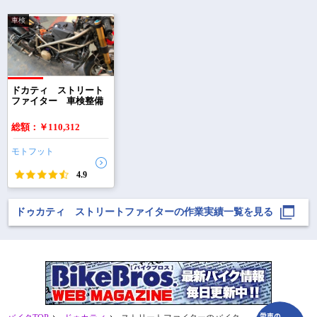
車検
で
相場をチェック！
車種選択するだけ、かんたん相場検索
ドカティ ストリート
ファイター 車検整備
まずはメーカーを選択する
総額：￥110,312
排気量
モトフット
車種
4.9
型式(任意)
ドゥカティ ストリートファイターの作業実績一覧を見る
走行距離(任意)