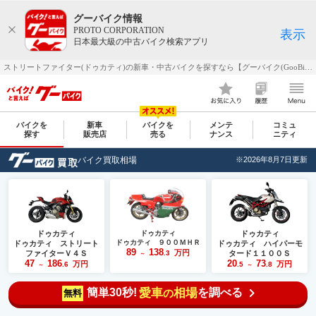
グーバイク情報
PROTO CORPORATION
表示
日本最大級の中古バイク検索アプリ
ストリートファイター(ドゥカティ)の新車・中古バイクを探すなら【グーバイク(GooBike)】
バイクを
新車
バイクを
メンテ
コミュ
探す
販売店
売る
ナンス
ニティ
バイク買取相場
※2026年8月7日更新
ドゥカティ
ドゥカティ
ドゥカティ
ドゥカティ ９００ＭＨＲ
ドゥカティ ストリート
ドゥカティ ハイパーモ
89
138
万円
ファイターＶ４Ｓ
.3
タード１１００Ｓ
～
47
186
20
73
万円
万円
.6
.5
.8
～
～
簡単30秒!
愛車
相場
を調べる
の
無料