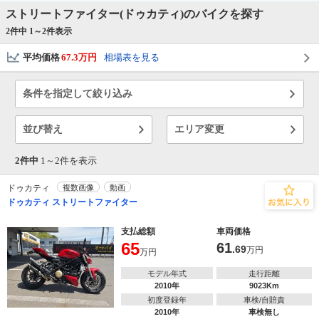
ストリートファイター(ドゥカティ)のバイクを探す
2件中 1～
2
件表示
平均価格
67.3万円
相場表を見る
条件を指定して絞り込み
並び替え
エリア変更
2件中
1～
2
件を表示
ドゥカティ
複数画像
動画
ドゥカティ ストリートファイター
支払総額
車両価格
65
61
.69
万円
万円
モデル年式
走行距離
2010年
9023Km
初度登録年
車検/自賠責
2010年
車検無し