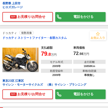
長野県 上田市
ヒロズガレージ
お見積り/お問合せ
電話をかける
無料
ドゥカティ
複数画像
ドゥカティ ストリートファイター・各部カスタム
支払総額
車両価格
79
72
.8
.98
万円
万円
モデル年式
走行距離
2009年
16858Km
初度登録年
車検/自賠責
2009年
車検無し
東京23区 江東区
サイレン・モーターサイクルズ （株）サイレン・プランニング
お見積り/お問合せ
電話をかける
無料