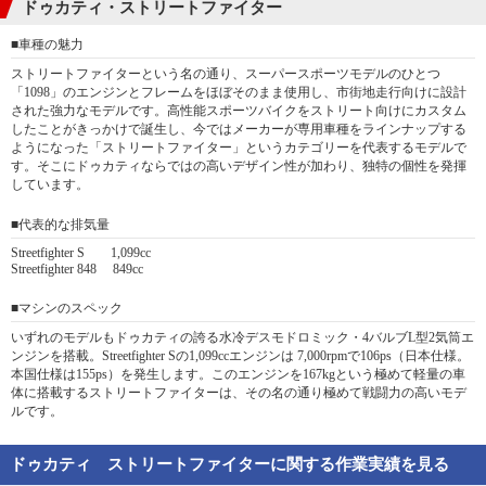
ドゥカティ・ストリートファイター
■車種の魅力
ストリートファイターという名の通り、スーパースポーツモデルのひとつ
「1098」のエンジンとフレームをほぼそのまま使用し、市街地走行向けに設計
された強力なモデルです。高性能スポーツバイクをストリート向けにカスタム
したことがきっかけで誕生し、今ではメーカーが専用車種をラインナップする
ようになった「ストリートファイター」というカテゴリーを代表するモデルで
す。そこにドゥカティならではの高いデザイン性が加わり、独特の個性を発揮
しています。
■代表的な排気量
Streetfighter S 1,099cc
Streetfighter 848 849cc
■マシンのスペック
いずれのモデルもドゥカティの誇る水冷デスモドロミック・4バルブL型2気筒エ
ンジンを搭載。Streetfighter Sの1,099ccエンジンは 7,000rpmで106ps（日本仕様。
本国仕様は155ps）を発生します。このエンジンを167kgという極めて軽量の車
体に搭載するストリートファイターは、その名の通り極めて戦闘力の高いモデ
ルです。
ドゥカティ ストリートファイターに関する作業実績を見る