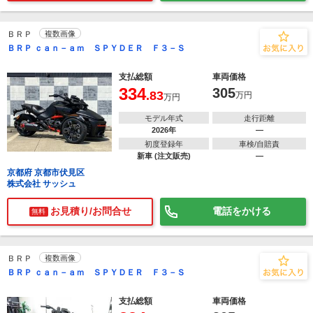
ＢＲＰ
複数画像
ＢＲＰ ｃａｎ－ａｍ ＳＰＹＤＥＲ Ｆ３－Ｓ
支払総額
車両価格
334
305
.83
万円
万円
モデル年式
走行距離
2026年
―
初度登録年
車検/自賠責
新車 (注文販売)
―
京都府 京都市伏見区
株式会社 サッシュ
お見積り/お問合せ
電話をかける
無料
ＢＲＰ
複数画像
ＢＲＰ ｃａｎ－ａｍ ＳＰＹＤＥＲ Ｆ３－Ｓ
支払総額
車両価格