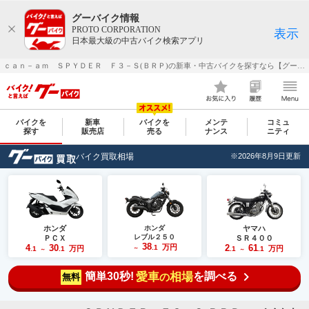
グーバイク情報
PROTO CORPORATION
表示
日本最大級の中古バイク検索アプリ
ｃａｎ－ａｍ ＳＰＹＤＥＲ Ｆ３－Ｓ(ＢＲＰ)の新車・中古バイクを探すなら【グーバイク(GooBike)】
バイクを
新車
バイクを
メンテ
コミュ
探す
販売店
売る
ナンス
ニティ
バイク買取相場
※2026年8月9日更新
ホンダ
ホンダ
ヤマハ
レブル２５０
ＰＣＸ
ＳＲ４００
38
4
30
万円
2
61
.1
万円
万円
.1
.1
～
.1
.1
～
～
簡単30秒!
愛車
相場
を調べる
の
無料