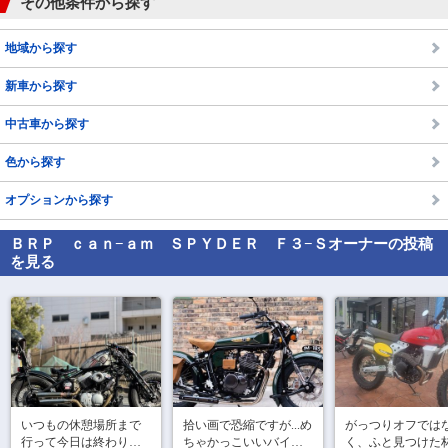
その他条件から探す
地域から探す
新車から探す
中古車から探す
色から探す
オプションから探す
ＢＲＰ ｃａｎ−ａｍ ＳＰＹＤＥＲ Ｆ３−Ｓ
オーナーの投稿
を見る
で
相場をチェック！
車種選択するだけ、かんたん相場検索
まずはメーカーを選択する
排気量
いつもの休憩場所まで
拾い画で恐縮ですが...め
がっつりオフでは
車種
行って今日は終わり

ちゃかっこいいバイク
く、ふと見つけた