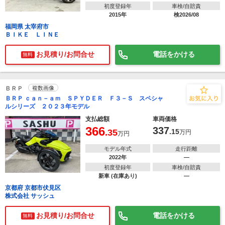
初度登録年
車検/自賠責
2015年
検2026/08
福岡県 太宰府市
ＢＩＫＥ ＬＩＮＥ
お見積り/お問合せ
電話をかける
無料
ＢＲＰ
複数画像
ＢＲＰ ｃａｎ－ａｍ ＳＰＹＤＥＲ Ｆ３－Ｓ スペシャ
ルシリーズ ２０２３年モデル
支払総額
車両価格
366
337
.35
.15
万円
万円
モデル年式
走行距離
2022年
―
初度登録年
車検/自賠責
新車 (在庫あり)
―
京都府 京都市伏見区
株式会社 サッシュ
お見積り/お問合せ
電話をかける
無料