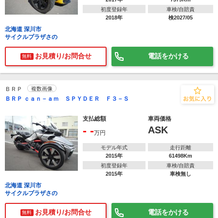
初度登録年
車検/自賠責
2018年
検2027/05
北海道 深川市
サイクルプラザさの
お見積り/お問合せ
電話をかける
無料
ＢＲＰ
複数画像
ＢＲＰ ｃａｎ－ａｍ ＳＰＹＤＥＲ Ｆ３－Ｓ
支払総額
車両価格
- -
ASK
万円
モデル年式
走行距離
2015年
61498Km
初度登録年
車検/自賠責
2015年
車検無し
北海道 深川市
サイクルプラザさの
お見積り/お問合せ
電話をかける
無料