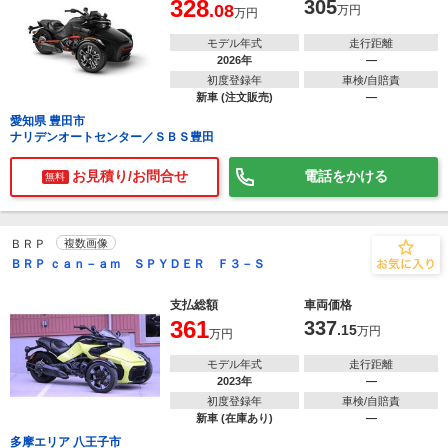
328
305
.08
万円
万円
モデル年式
走行距離
2026年
―
初度登録年
車検/自賠責
新車 (注文販売)
―
愛知県 豊田市
ナリデンオートセンター／ＳＢＳ豊田
お見積り/お問合せ
電話をかける
無料
ＢＲＰ
複数画像
ＢＲＰ ｃａｎ－ａｍ ＳＰＹＤＥＲ Ｆ３－Ｓ
支払総額
車両価格
361
337
.15
万円
万円
モデル年式
走行距離
2023年
―
初度登録年
車検/自賠責
新車 (在庫あり)
―
多摩エリア 八王子市