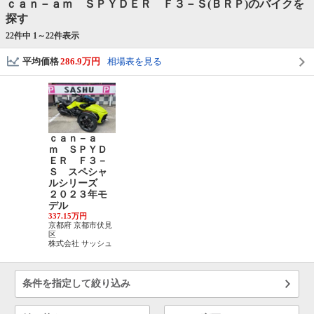
ｃａｎ－ａｍ ＳＰＹＤＥＲ Ｆ３－Ｓ(ＢＲＰ)のバイクを
探す
22件中 1～
22
件表示
平均価格
286.9万円
相場表を見る
ｃａｎ－ａ
ｍ ＳＰＹＤ
ＥＲ Ｆ３－
Ｓ スペシャ
ルシリーズ
２０２３年モ
デル
337.15万円
京都府 京都市伏見
区
株式会社 サッシュ
条件を指定して絞り込み