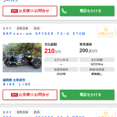
ゴーバイク
お見積り/お問合せ
電話をかける
無料
ＢＲＰ
複数画像
動画
ＢＲＰ ｃａｎ－ａｍ ＳＰＹＤＥＲ Ｆ３－Ｓ ＥＴＣ付
支払総額
車両価格
210
200
.2
万円
万円
モデル年式
走行距離
―
32727Km
初度登録年
車検/自賠責
2015年
車検無し
福岡県 太宰府市
ＢＩＫＥ ＬＩＮＥ
お見積り/お問合せ
電話をかける
無料
ＢＲＰ
複数画像
動画