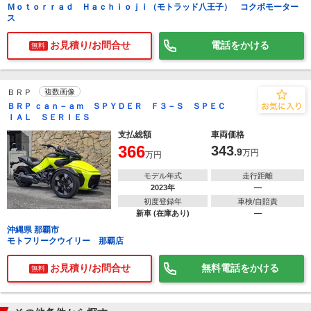
Ｍｏｔｏｒｒａｄ Ｈａｃｈｉｏｊｉ（モトラッド八王子） コクボモーター
ス
お見積り/お問合せ
電話をかける
無料
ＢＲＰ
複数画像
ＢＲＰ ｃａｎ－ａｍ ＳＰＹＤＥＲ Ｆ３－Ｓ ＳＰＥＣ
ＩＡＬ ＳＥＲＩＥＳ
支払総額
車両価格
366
343
.9
万円
万円
モデル年式
走行距離
2023年
―
初度登録年
車検/自賠責
新車 (在庫あり)
―
沖縄県 那覇市
モトフリークウイリー 那覇店
お見積り/お問合せ
無料電話をかける
無料