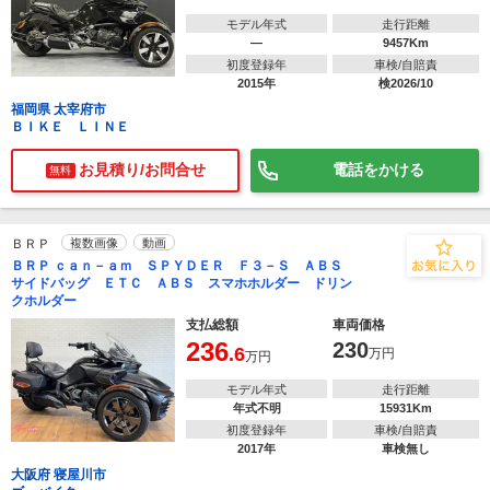
モデル年式
走行距離
―
9457Km
初度登録年
車検/自賠責
2015年
検2026/10
福岡県 太宰府市
ＢＩＫＥ ＬＩＮＥ
お見積り/お問合せ
電話をかける
無料
ＢＲＰ
複数画像
動画
ＢＲＰ ｃａｎ－ａｍ ＳＰＹＤＥＲ Ｆ３－Ｓ ＡＢＳ
サイドバッグ ＥＴＣ ＡＢＳ スマホホルダー ドリン
クホルダー
支払総額
車両価格
236
230
.6
万円
万円
モデル年式
走行距離
年式不明
15931Km
初度登録年
車検/自賠責
2017年
車検無し
大阪府 寝屋川市