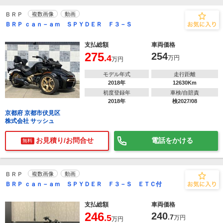
ＢＲＰ
複数画像
動画
ＢＲＰ ｃａｎ－ａｍ ＳＰＹＤＥＲ Ｆ３－Ｓ
支払総額
車両価格
275
254
.4
万円
万円
モデル年式
走行距離
2018年
12630Km
初度登録年
車検/自賠責
2018年
検2027/08
京都府 京都市伏見区
株式会社 サッシュ
お見積り/お問合せ
電話をかける
無料
ＢＲＰ
複数画像
動画
ＢＲＰ ｃａｎ－ａｍ ＳＰＹＤＥＲ Ｆ３－Ｓ ＥＴＣ付
支払総額
車両価格
246
240
.5
.7
万円
万円