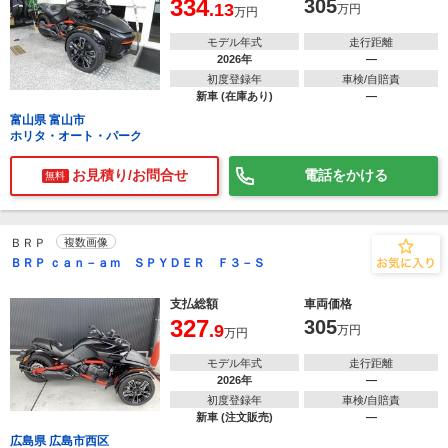
334
305
.13
万円
万円
モデル年式
走行距離
2026年
―
初度登録年
車検/自賠責
新車 (在庫あり)
―
富山県 富山市
ホリタ・オート・パーク
お見積り/お問合せ
電話をかける
無料
ＢＲＰ
複数画像
ＢＲＰ ｃａｎ－ａｍ ＳＰＹＤＥＲ Ｆ３－Ｓ
支払総額
車両価格
327
305
.9
万円
万円
モデル年式
走行距離
2026年
―
初度登録年
車検/自賠責
新車 (注文販売)
―
広島県 広島市西区