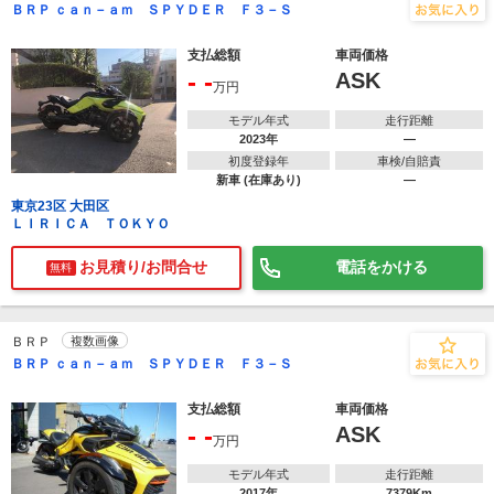
ＢＲＰ ｃａｎ－ａｍ ＳＰＹＤＥＲ Ｆ３－Ｓ
支払総額
車両価格
- -
ASK
万円
モデル年式
走行距離
2023年
―
初度登録年
車検/自賠責
新車 (在庫あり)
―
東京23区 大田区
ＬＩＲＩＣＡ ＴＯＫＹＯ
お見積り/お問合せ
電話をかける
無料
ＢＲＰ
複数画像
ＢＲＰ ｃａｎ－ａｍ ＳＰＹＤＥＲ Ｆ３－Ｓ
支払総額
車両価格
- -
ASK
万円
モデル年式
走行距離
2017年
7379Km