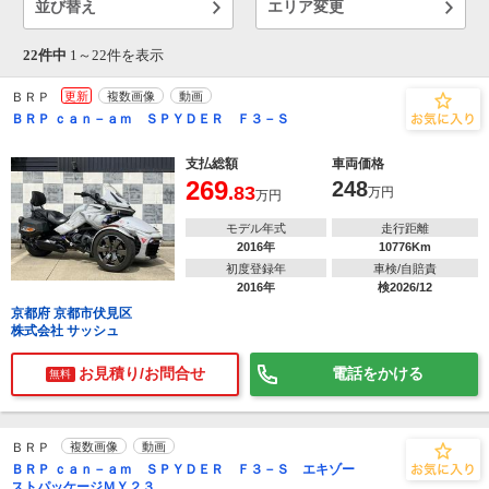
並び替え
エリア変更
22件中
1～
22
件を表示
ＢＲＰ
更新
複数画像
動画
ＢＲＰ ｃａｎ－ａｍ ＳＰＹＤＥＲ Ｆ３－Ｓ
支払総額
車両価格
269
248
.83
万円
万円
モデル年式
走行距離
2016年
10776Km
初度登録年
車検/自賠責
2016年
検2026/12
京都府 京都市伏見区
株式会社 サッシュ
お見積り/お問合せ
電話をかける
無料
ＢＲＰ
複数画像
動画
ＢＲＰ ｃａｎ－ａｍ ＳＰＹＤＥＲ Ｆ３－Ｓ エキゾー
ストパッケージＭＹ２３