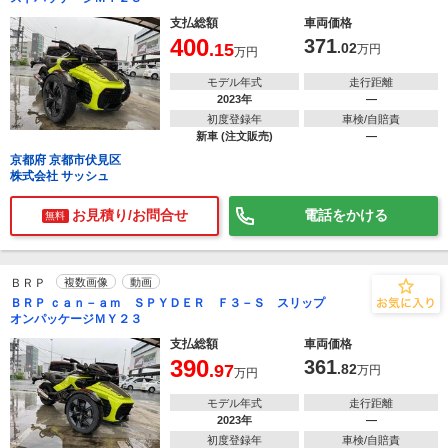
支払総額
車両価格
400
371
.15
.02
万円
万円
モデル年式
走行距離
2023年
―
初度登録年
車検/自賠責
新車 (注文販売)
―
京都府 京都市伏見区
株式会社 サッシュ
お見積り/お問合せ
電話をかける
無料
ＢＲＰ
複数画像
動画
ＢＲＰ ｃａｎ－ａｍ ＳＰＹＤＥＲ Ｆ３－Ｓ スリップ
オンパッケージＭＹ２３
支払総額
車両価格
390
361
.97
.82
万円
万円
モデル年式
走行距離
2023年
―
初度登録年
車検/自賠責