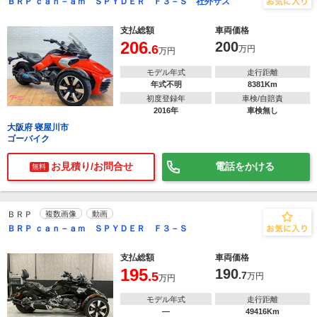
ＢＲＰ ｃａｎ－ａｍ ＳＰＹＤＥＲ Ｆ３－Ｓ 社外サス
支払総額
車両価格
206
200
.6
万円
万円
モデル年式
走行距離
年式不明
8381Km
初度登録年
車検/自賠責
2016年
車検無し
大阪府 寝屋川市
ゴーバイク
お見積り/お問合せ
電話をかける
無料
ＢＲＰ
複数画像
動画
ＢＲＰ ｃａｎ－ａｍ ＳＰＹＤＥＲ Ｆ３－Ｓ
支払総額
車両価格
195
190
.5
.7
万円
万円
モデル年式
走行距離
―
49416Km