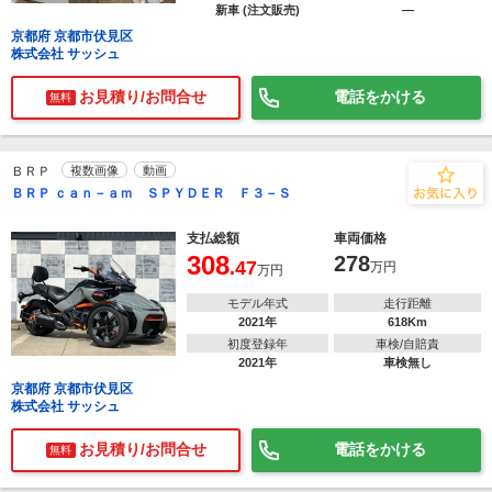
新車 (注文販売)
―
京都府 京都市伏見区
株式会社 サッシュ
お見積り/お問合せ
電話をかける
無料
ＢＲＰ
複数画像
動画
ＢＲＰ ｃａｎ－ａｍ ＳＰＹＤＥＲ Ｆ３－Ｓ
支払総額
車両価格
308
278
.47
万円
万円
モデル年式
走行距離
2021年
618Km
初度登録年
車検/自賠責
2021年
車検無し
京都府 京都市伏見区
株式会社 サッシュ
お見積り/お問合せ
電話をかける
無料