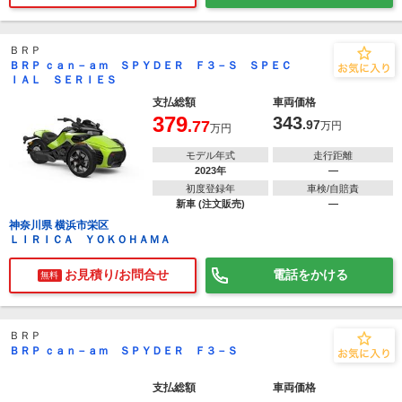
ＢＲＰ
ＢＲＰ ｃａｎ－ａｍ ＳＰＹＤＥＲ Ｆ３－Ｓ ＳＰＥＣ
ＩＡＬ ＳＥＲＩＥＳ
支払総額
車両価格
379
343
.77
.97
万円
万円
モデル年式
走行距離
2023年
―
初度登録年
車検/自賠責
新車 (注文販売)
―
神奈川県 横浜市栄区
ＬＩＲＩＣＡ ＹＯＫＯＨＡＭＡ
お見積り/お問合せ
電話をかける
無料
ＢＲＰ
ＢＲＰ ｃａｎ－ａｍ ＳＰＹＤＥＲ Ｆ３－Ｓ
支払総額
車両価格