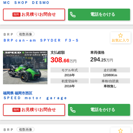
ＭＣ ＳＨＯＰ ＤＥＳＭＯ
お見積り/お問合せ
電話をかける
無料
ＢＲＰ
複数画像
ＢＲＰ ｃａｎ－ａｍ ＳＰＹＤＥＲ Ｆ３－Ｓ
支払総額
車両価格
308
294
.66
.25
万円
万円
モデル年式
走行距離
2016年
12080Km
初度登録年
車検/自賠責
2016年
車検無し
福岡県 福岡市西区
ＳＰＥＥＤ ｍｏｔｏｒ ｇａｒａｇｅ
お見積り/お問合せ
電話をかける
無料
ＢＲＰ
複数画像