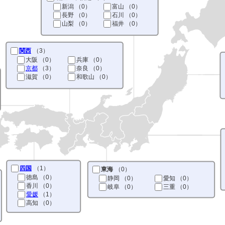
新潟
（0）
富山
（0）
長野
（0）
石川
（0）
山梨
（0）
福井
（0）
関西
（3）
大阪
（0）
兵庫
（0）
京都
（3）
奈良
（0）
滋賀
（0）
和歌山
（0）
四国
（1）
東海
（0）
徳島
（0）
静岡
（0）
愛知
（0）
香川
（0）
岐阜
（0）
三重
（0）
愛媛
（1）
高知
（0）