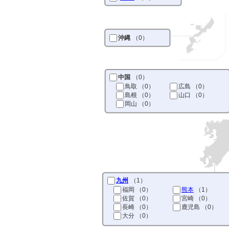
沖縄
（0）
中国
（0）
鳥取
（0）
広島
（0）
島根
（0）
山口
（0）
岡山
（0）
九州
（1）
福岡
（0）
熊本
（1）
佐賀
（0）
宮崎
（0）
長崎
（0）
鹿児島
（0）
大分
（0）