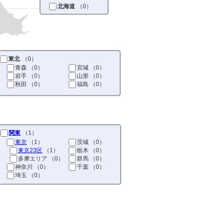
北海道
（0）
東北
（0）
青森
（0）
宮城
（0）
岩手
（0）
山形
（0）
秋田
（0）
福島
（0）
関東
（1）
東京
（1）
茨城
（0）
東京23区
（1）
栃木
（0）
多摩エリア
（0）
群馬
（0）
神奈川
（0）
千葉
（0）
埼玉
（0）