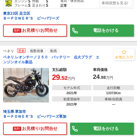
S
S
電気・保安部品
エンジン
外観
車両状態を見る
S
S
フレーム
足まわり
正常
東京23区 足立区
ＢーＰＯＷＥＲ’Ｓ ビーパワーズ
お見積り/お問合せ
電話をかける
無料
ベネリ
更新
複数画像
動画
ベネリ レオンチーノ２５０ バッテリー 点火プラグ エ
ンジンオイル新品
支払総額
車両価格
29
24
.52
.98
万円
万円
モデル年式
走行距離
2021年
13372Km
初度登録年
車検/自賠責
2021年
―
埼玉県 草加市
ＢーＰＯＷＥＲ’Ｓ ビーパワーズ草加
お見積り/お問合せ
電話をかける
無料