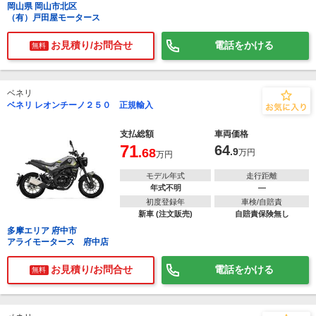
岡山県 岡山市北区
（有）戸田屋モータース
お見積り/お問合せ
電話をかける
無料
ベネリ
ベネリ レオンチーノ２５０ 正規輸入
支払総額
車両価格
71
64
.68
.9
万円
万円
モデル年式
走行距離
年式不明
―
初度登録年
車検/自賠責
新車 (注文販売)
自賠責保険無し
多摩エリア 府中市
アライモータース 府中店
お見積り/お問合せ
電話をかける
無料