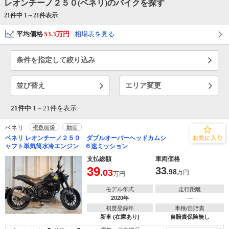
レオンチーノ２５０(ベネリ)のバイクを探す
21件中 1～
21
件表示
平均価格
53.3万円
相場表を見る
条件を指定して絞り込み
並び替え
エリア変更
21件中
1～
21
件を表示
ベネリ
複数画像
動画
ベネリ レオンチーノ２５０ ダブルオーバーヘッドカムシ
ャフト単気筒水冷エンジン ６速ミッション
支払総額
車両価格
39
33
.03
.98
万円
万円
モデル年式
走行距離
2020年
―
初度登録年
車検/自賠責
新車 (在庫あり)
自賠責保険無し