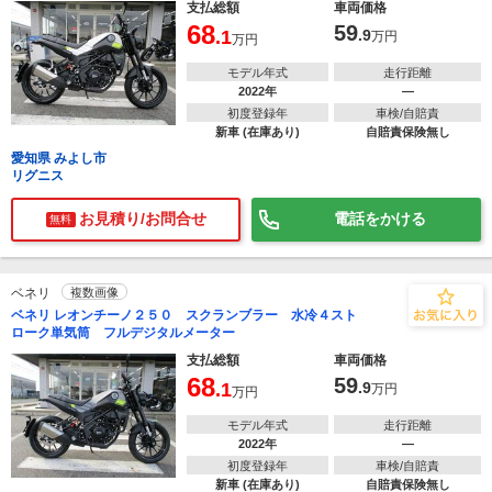
支払総額
車両価格
68
59
.1
.9
万円
万円
モデル年式
走行距離
2022年
―
初度登録年
車検/自賠責
新車 (在庫あり)
自賠責保険無し
愛知県 みよし市
リグニス
お見積り/お問合せ
電話をかける
無料
ベネリ
複数画像
ベネリ レオンチーノ２５０ スクランブラー 水冷４スト
ローク単気筒 フルデジタルメーター
支払総額
車両価格
68
59
.1
.9
万円
万円
モデル年式
走行距離
2022年
―
初度登録年
車検/自賠責
新車 (在庫あり)
自賠責保険無し