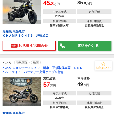
45
35
.8
.8
万円
万円
モデル年式
走行距離
2022年
―
初度登録年
車検/自賠責
新車 (在庫あり)
自賠責保険無し
愛知県 尾張旭市
ＣＨＡＭＰＩＯＮ７６ 尾張旭店
お見積り/お問合せ
電話をかける
無料
ベネリ
複数画像
動画
ベネリ レオンチーノ２５０ 新車 正規取扱車両 ＬＥＤ
ヘッドライト バッテリー充電ケーブル付き
支払総額
車両価格
57
49
万円
万円
モデル年式
走行距離
2021年
―
初度登録年
車検/自賠責
新車 (在庫あり)
自賠責保険無し
愛知県 尾張旭市