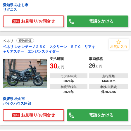
愛知県 みよし市
リグニス
お見積り/お問合せ
電話をかける
無料
ベネリ
複数画像
ベネリ レオンチーノ２５０ スクリーン ＥＴＣ リアキ
ャリアステー エンジンスライダー
支払総額
車両価格
30
26
万円
万円
モデル年式
走行距離
2021年
14445Km
初度登録年
車検/自賠責
2021年
保2027/05
愛媛県 松山市
バイクハウス阿部
お見積り/お問合せ
電話をかける
無料