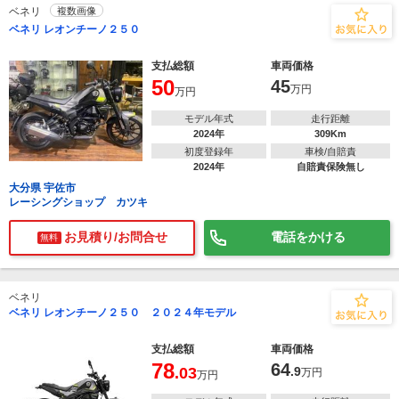
ベネリ
複数画像
ベネリ レオンチーノ２５０
支払総額
車両価格
50
45
万円
万円
モデル年式
走行距離
2024年
309Km
初度登録年
車検/自賠責
2024年
自賠責保険無し
大分県 宇佐市
レーシングショップ カツキ
お見積り/お問合せ
電話をかける
無料
ベネリ
ベネリ レオンチーノ２５０ ２０２４年モデル
支払総額
車両価格
78
64
.03
.9
万円
万円