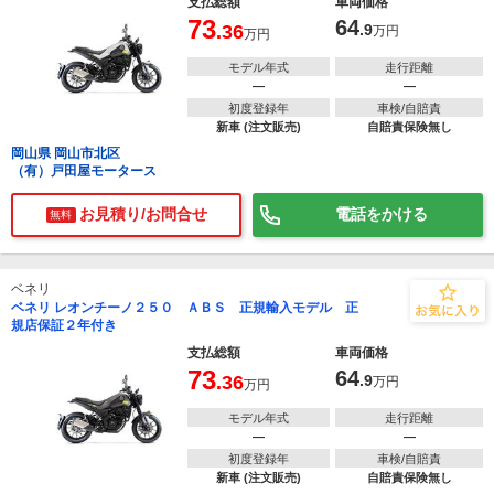
支払総額
車両価格
73
64
.36
.9
万円
万円
モデル年式
走行距離
―
―
初度登録年
車検/自賠責
新車 (注文販売)
自賠責保険無し
岡山県 岡山市北区
（有）戸田屋モータース
お見積り/お問合せ
電話をかける
無料
ベネリ
ベネリ レオンチーノ２５０ ＡＢＳ 正規輸入モデル 正
規店保証２年付き
支払総額
車両価格
73
64
.36
.9
万円
万円
モデル年式
走行距離
―
―
初度登録年
車検/自賠責
新車 (注文販売)
自賠責保険無し