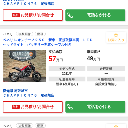
ＣＨＡＭＰＩＯＮ７６ 尾張旭店
お見積り/お問合せ
電話をかける
無料
ベネリ
複数画像
動画
ベネリ レオンチーノ２５０ 新車 正規取扱車両 ＬＥＤ
ヘッドライト バッテリー充電ケーブル付き
支払総額
車両価格
57
49
万円
万円
モデル年式
走行距離
2021年
―
初度登録年
車検/自賠責
新車 (在庫あり)
自賠責保険無し
愛知県 尾張旭市
ＣＨＡＭＰＩＯＮ７６ 尾張旭店
お見積り/お問合せ
電話をかける
無料
ベネリ
複数画像
動画