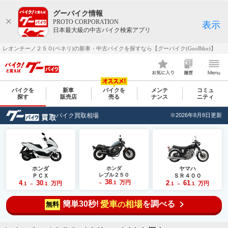
グーバイク情報
PROTO CORPORATION
表示
日本最大級の中古バイク検索アプリ
レオンチーノ２５０(ベネリ)の新車・中古バイクを探すなら【グーバイク(GooBike)】
バイクを
新車
バイクを
メンテ
コミュ
探す
販売店
売る
ナンス
ニティ
バイク買取相場
※2026年8月8日更新
ホンダ
ホンダ
ヤマハ
レブル２５０
ＰＣＸ
ＳＲ４００
38
4
30
万円
2
61
.1
万円
万円
.1
.1
～
.1
.1
～
～
簡単30秒!
愛車
相場
を調べる
の
無料