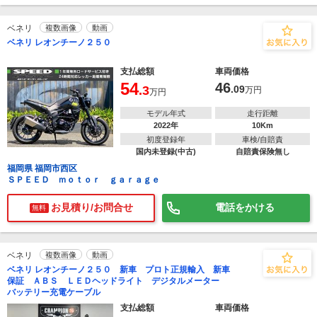
ベネリ
複数画像
動画
ベネリ レオンチーノ２５０
支払総額
車両価格
54
46
.3
.09
万円
万円
モデル年式
走行距離
2022年
10Km
初度登録年
車検/自賠責
国内未登録(中古)
自賠責保険無し
福岡県 福岡市西区
ＳＰＥＥＤ ｍｏｔｏｒ ｇａｒａｇｅ
お見積り/お問合せ
電話をかける
無料
ベネリ
複数画像
動画
ベネリ レオンチーノ２５０ 新車 プロト正規輸入 新車
保証 ＡＢＳ ＬＥＤヘッドライト デジタルメーター
バッテリー充電ケーブル
支払総額
車両価格