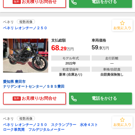
お見積り/お問合せ
電話をかける
無料
ベネリ
複数画像
ベネリ レオンチーノ２５０
支払総額
車両価格
68
59
.29
.9
万円
万円
モデル年式
走行距離
2022年
―
初度登録年
車検/自賠責
新車 (在庫あり)
自賠責保険無し
愛知県 豊田市
ナリデンオートセンター／ＳＢＳ豊田
お見積り/お問合せ
電話をかける
無料
ベネリ
複数画像
ベネリ レオンチーノ２５０ スクランブラー 水冷４スト
ローク単気筒 フルデジタルメーター