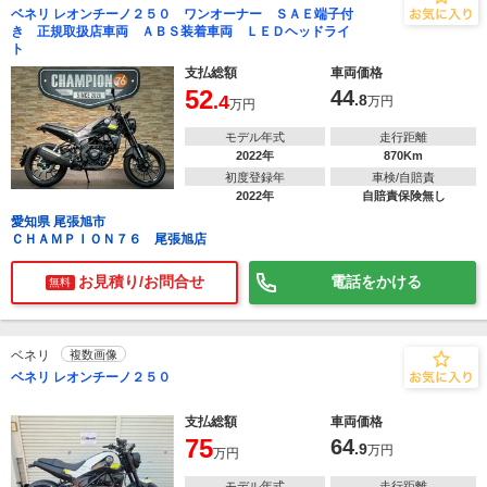
ベネリ レオンチーノ２５０ ワンオーナー ＳＡＥ端子付
き 正規取扱店車両 ＡＢＳ装着車両 ＬＥＤヘッドライ
ト
支払総額
車両価格
52
44
.4
.8
万円
万円
モデル年式
走行距離
2022年
870Km
初度登録年
車検/自賠責
2022年
自賠責保険無し
愛知県 尾張旭市
ＣＨＡＭＰＩＯＮ７６ 尾張旭店
お見積り/お問合せ
電話をかける
無料
ベネリ
複数画像
ベネリ レオンチーノ２５０
支払総額
車両価格
75
64
.9
万円
万円
モデル年式
走行距離