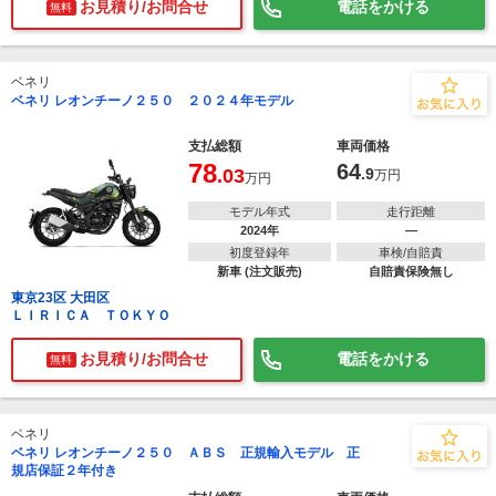
お見積り/お問合せ
電話をかける
無料
ベネリ
ベネリ レオンチーノ２５０ ２０２４年モデル
支払総額
車両価格
78
64
.03
.9
万円
万円
モデル年式
走行距離
2024年
―
初度登録年
車検/自賠責
新車 (注文販売)
自賠責保険無し
東京23区 大田区
ＬＩＲＩＣＡ ＴＯＫＹＯ
お見積り/お問合せ
電話をかける
無料
ベネリ
ベネリ レオンチーノ２５０ ＡＢＳ 正規輸入モデル 正
規店保証２年付き