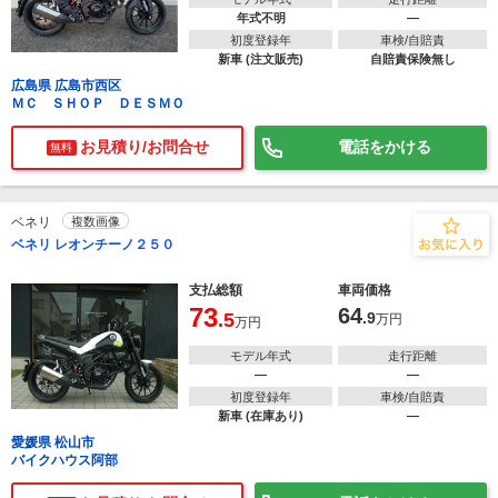
年式不明
―
初度登録年
車検/自賠責
新車 (注文販売)
自賠責保険無し
広島県 広島市西区
ＭＣ ＳＨＯＰ ＤＥＳＭＯ
お見積り/お問合せ
電話をかける
無料
ベネリ
複数画像
ベネリ レオンチーノ２５０
支払総額
車両価格
73
64
.5
.9
万円
万円
モデル年式
走行距離
―
―
初度登録年
車検/自賠責
新車 (在庫あり)
―
愛媛県 松山市
バイクハウス阿部