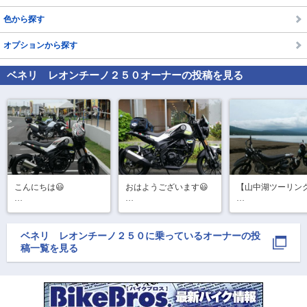
色から探す
オプションから探す
ベネリ レオンチーノ２５０
オーナーの投稿を見る
で
相場をチェック！
車種選択するだけ、かんたん相場検索
まずはメーカーを選択する
排気量
こんにちは😃

おはようございます😃

【山中湖ツーリング
車種
今日は『にっぽん応援
道志みちを走り山
今日から3日間お休み✌️

ツーリング』の埼玉エ
へ！

殆ど雨ですが今日は大
型式(任意)
リアの

平野の浜に到着🗻

丈夫かな〜🙄

ベネリ レオンチーノ２５０
に乗っているオーナーの投
ポイントを巡ってま
残念ながら富士山
この後、少し走って来
稿一覧を見る
走行距離(任意)
す！

めず😭

まーす🪻
今のところお天気は大
丈夫そうです👌

涼しくて丁度良い😆
