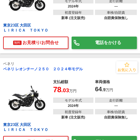
モデル年式
走行距離
2024年
―
初度登録年
車検/自賠責
新車 (注文販売)
自賠責保険無し
東京23区 大田区
ＬＩＲＩＣＡ ＴＯＫＹＯ
お見積り/お問合せ
電話をかける
無料
ベネリ
ベネリ レオンチーノ２５０ ２０２４年モデル
支払総額
車両価格
78
64
.03
.9
万円
万円
モデル年式
走行距離
2024年
―
初度登録年
車検/自賠責
新車 (注文販売)
自賠責保険無し
東京23区 大田区
ＬＩＲＩＣＡ ＴＯＫＹＯ