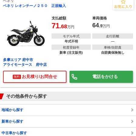
ベネリ
ベネリ レオンチーノ２５０ 正規輸入
支払総額
車両価格
71
64
.68
.9
万円
万円
モデル年式
走行距離
年式不明
―
初度登録年
車検/自賠責
新車 (注文販売)
自賠責保険無し
多摩エリア 府中市
アライモータース 府中店
お見積り/お問合せ
電話をかける
無料
その他条件から探す
地域から探す
新車から探す
中古車から探す